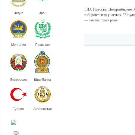
РИА Новости. Центризбирком Ар
Индия
Иран
избирательных участках. "Резул
— зачитал текст реше...
Монголия
Пакистан
Белорусия
Шри-Ланка
Турция
Афганистан