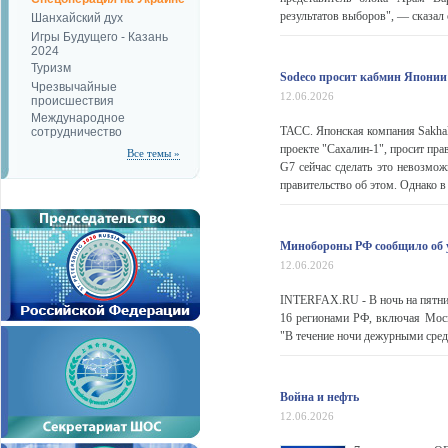
результатов выборов", — сказал 
Шанхайский дух
Игры Будущего - Казань
2024
Туризм
Sodeco просит кабмин Японии 
Чрезвычайные
12.06.2026
происшествия
Международное
ТАСС. Японская компания Sakhal
сотрудничество
проекте "Сахалин-1", просит пра
Все темы »
G7 сейчас сделать это невозм
правительство об этом. Однако в 
Минобороны РФ сообщило об у
12.06.2026
INTERFAX.RU - В ночь на пятниц
16 регионами РФ, включая Моск
"В течение ночи дежурными сред
Война и нефть
12.06.2026