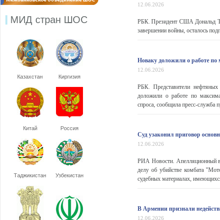
12.06.2026
МИД стран ШОС
РБК. Президент США Дональд Тр
завершении войны, осталось подп
Новаку доложили о работе по
12.06.2026
Казахстан
Киргизия
РБК. Представители нефтяных
доложили о работе по максима
спроса, сообщила пресс-служба пр
Китай
Россия
Суд узаконил приговор основ
12.06.2026
РИА Новости. Апелляционный в
делу об убийстве комбата "Мот
Таджикистан
Узбекистан
судебных материалах, имеющихс
В Армении признали недейств
12.06.2026