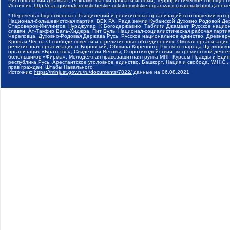
Чистопольский Джамаат, Рохнамо ба суи давлати исломи, Террористическое сообщест
Источник:
http://nac.gov.ru/terroristicheskie-i-ekstremistskie-organizacii-i-materialy.html
данные
* Перечень общественных объединений и религиозных организаций в отношении котор
Национал-большевистская партия, ВЕК РА, Рада земли Кубанской Духовно Родовой Де
Староверов-Инглингов, Нурджулар, К Богодержавию, Таблиги Джамаат, Русское наци
славян, Ат-Такфир Валь-Хиджра, Пит Буль, Национал-социалистическая рабочая парт
Череповца, Духовно-Родовая Держава Русь, Русское национальное единство, Древнер
Кровь и Честь, О свободе совести и о религиозных объединениях, Омская организаци
религиозная организация п. Боровский, Община Коренного Русского народа Щелковског
организация «Братство», Свидетели Иеговы, О противодействии экстремистской деяте
болельщиков «Фирма», Молодежная правозащитная группа МПГ, Курсом Правды и Единен
республика Русь, Арестантское уголовное единство, Башкорт, Нация и свобода, W.H.С
прав граждан, Штабы Навального
Источник:
https://minjust.gov.ru/ru/documents/7822/
данные на
06.08.2021