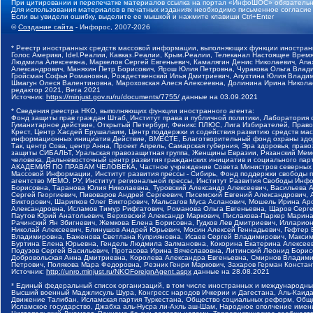
При цитировании и перепечатке материалов ссылка на портал «ИнфоШОС» обязательн
Для использования материалов в печатных изданиях необходимо письменное согласие
Если вы увидели ошибку, выделите ее мышкой и нажмите клавиши Ctrl+Enter
©
Создание сайта
- Инфорос, 2007-2026
* Реестр иностранных средств массовой информации, выполняющих функции иностранн
Голос Америки, Idel.Реалии, Кавказ.Реалии, Крым.Реалии, Телеканал Настоящее Время
Людмила Алексеевна, Маркелов Сергей Евгеньевич, Камалягин Денис Николаевич, Апах
Александрович, Маняхин Петр Борисович, Ярош Юлия Петровна, Чуракова Ольга Влади
Гройсман Софья Романовна, Рождественский Илья Дмитриевич, Апухтина Юлия Владимир
Шмагун Олеся Валентиновна, Мароховская Алеся Алексеевна, Долинина Ирина Никола
редактор 2021, Вега 2021
Источник:
https://minjust.gov.ru/ru/documents/7755/
данные на
03.09.2021
* Сведения реестра НКО, выполняющих функции иностранного агента:
Фонд защиты прав граждан Штаб, Институт права и публичной политики, Лаборатория
Гуманитарное действие, Открытый Петербург, Феникс ПЛЮС, Лига Избирателей, Правов
Крест, Центр Хасдей Ерушалаим, Центр поддержки и содействия развитию средств мас
информационных инициатив Действие, ВМЕСТЕ, Благотворительный фонд охраны здоров
Так, центр Сова, центр Анна, Проект Апрель, Самарская губерния, Эра здоровья, пр
защиты СИБАЛЬТ, Уральская правозащитная группа, Женщины Евразии, Рязанский Мемо
человека, Дальневосточный центр развития гражданских инициатив и социального пар
АКАДЕМИЯ ПО ПРАВАМ ЧЕЛОВЕКА, Частное учреждение Совета Министров северных стр
Массовой Информации, Институт развития прессы - Сибирь, Фонд поддержки свободы 
агентство МЕМО. РУ, Институт региональной прессы, Институт Развития Свободы Инф
Борисовна, Таранова Юлия Николаевна, Туровский Александр Алексеевич, Васильева 
Сергей Георгиевич, Пивоваров Андрей Сергеевич, Писемский Евгений Александрович,
Викторович, Шарипков Олег Викторович, Мальсагов Муса Асланович, Мошель Ирина Ар
Александровна, Исламов Тимур Рифгатович, Романова Ольга Евгеньевна, Щаров Серг
Паутов Юрий Анатольевич, Верховский Александр Маркович, Пислакова-Паркер Марина
Рачинский Ян Збигневич, Жемкова Елена Борисовна, Гудков Лев Дмитриевич, Иллари
Николай Алексеевич, Блинушов Андрей Юрьевич, Мосин Алексей Геннадьевич, Гефтер
Владимировна, Баженова Светлана Куприяновна, Исаев Сергей Владимирович, Максим
Буртина Елена Юрьевна, Гендель Людмила Залмановна, Кокорина Екатерина Алексеев
Подузов Сергей Васильевич, Протасова Ирина Вячеславовна, Литинский Леонид Борис
Добровольская Анна Дмитриевна, Королева Александра Евгеньевна, Смирнов Владими
Петрович, Полякова Мара Федоровна, Резник Генри Маркович, Захаров Герман Конста
Источник:
http://unro.minjust.ru/NKOForeignAgent.aspx
данные на
28.08.2021
* Единый федеральный список организаций, в том числе иностранных и международны
Высший военный Маджлисуль Шура, Конгресс народов Ичкерии и Дагестана, Аль-Каида, 
Движение Талибан, Исламская партия Туркестана, Общество социальных реформ, Общес
Исламское государство, Джабха аль-Нусра ли-Ахль аш-Шам, Народное ополчение имен