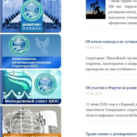
7 июня страны ОП
188 тыс. барреле
расширены квоты д
показатель учит
официально покину
Об итогах конкурса на лучш
12.06.2026
Секретариат Шанхайской орган
студентов, магистрантов и аспи
партнерство во имя устойчивого
Об участии в Форуме по разв
12.06.2026
11 июня 2026 года в г.Карамай 
заместителя Генерального секре
области цифровых технологий 
Трамп заявил о договореннос