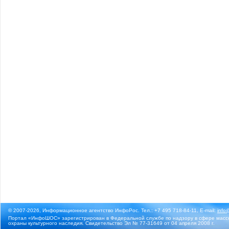
© 2007-2026, Информационное агентство ИнфоРос. Тел.: +7 495 718-84-11, E-mail:
info
Портал «ИнфоШОС» зарегистрирован в Федеральной службе по надзору в сфере массо
охраны культурного наследия. Свидетельство Эл № 77-31649 от 04 апреля 2008 г.