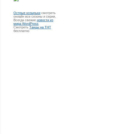
Острые козырьки
смотреть
онлайн все сезоны и серии.
Всегда свежие
новости из
мира WordPress
Смотреть
Танцы на ТНТ
бесплатно