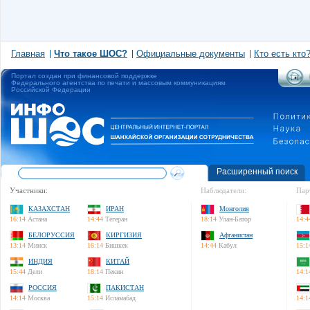
Главная
Что такое ШОС?
Официальные документы
Кто есть кто
Портал создан при финансовой поддержке
Федерального агентства по печати и массовым коммуникациям
Российской Федерации
Расширенный поиск
Участники:
Наблюдатели:
Пар
КАЗАХСТАН
ИРАН
Монголия
16:14
Астана
14:44
Тегеран
18:14
Улан-Батор
14:4
БЕЛОРУССИЯ
КИРГИЗИЯ
Афганистан
13:14
Минск
16:14
Бишкек
14:44
Кабул
15:1
ИНДИЯ
КИТАЙ
15:44
Дели
18:14
Пекин
14:1
РОССИЯ
ПАКИСТАН
14:14
Москва
15:14
Исламабад
14:1