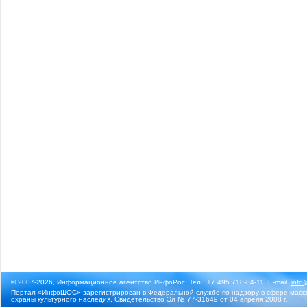
© 2007-2026, Информационное агентство ИнфоРос. Тел.: +7 495 718-84-11, E-mail:
info
Портал «ИнфоШОС» зарегистрирован в Федеральной службе по надзору в сфере массо
охраны культурного наследия. Свидетельство Эл № 77-31649 от 04 апреля 2008 г.