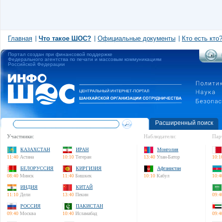
Главная
Что такое ШОС?
Официальные документы
Кто есть кто
Портал создан при финансовой поддержке
Федерального агентства по печати и массовым коммуникациям
Российской Федерации
Расширенный поиск
Участники:
Наблюдатели:
Пар
КАЗАХСТАН
ИРАН
Монголия
11:40
Астана
10:10
Тегеран
13:40
Улан-Батор
10:1
БЕЛОРУССИЯ
КИРГИЗИЯ
Афганистан
08:40
Минск
11:40
Бишкек
10:10
Кабул
10:4
ИНДИЯ
КИТАЙ
11:10
Дели
13:40
Пекин
09:4
РОССИЯ
ПАКИСТАН
09:40
Москва
10:40
Исламабад
09:4