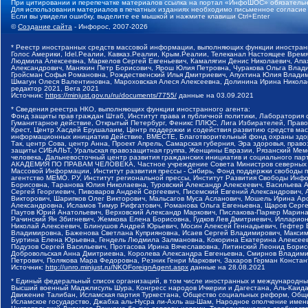
При цитировании и перепечатке материалов ссылка на портал «ИнфоШОС» обязательн
Для использования материалов в печатных изданиях необходимо письменное согласие
Если вы увидели ошибку, выделите ее мышкой и нажмите клавиши Ctrl+Enter
©
Создание сайта
- Инфорос, 2007-2026
* Реестр иностранных средств массовой информации, выполняющих функции иностранн
Голос Америки, Idel.Реалии, Кавказ.Реалии, Крым.Реалии, Телеканал Настоящее Время
Людмила Алексеевна, Маркелов Сергей Евгеньевич, Камалягин Денис Николаевич, Апах
Александрович, Маняхин Петр Борисович, Ярош Юлия Петровна, Чуракова Ольга Влади
Гройсман Софья Романовна, Рождественский Илья Дмитриевич, Апухтина Юлия Владимир
Шмагун Олеся Валентиновна, Мароховская Алеся Алексеевна, Долинина Ирина Никола
редактор 2021, Вега 2021
Источник:
https://minjust.gov.ru/ru/documents/7755/
данные на
03.09.2021
* Сведения реестра НКО, выполняющих функции иностранного агента:
Фонд защиты прав граждан Штаб, Институт права и публичной политики, Лаборатория
Гуманитарное действие, Открытый Петербург, Феникс ПЛЮС, Лига Избирателей, Правов
Крест, Центр Хасдей Ерушалаим, Центр поддержки и содействия развитию средств мас
информационных инициатив Действие, ВМЕСТЕ, Благотворительный фонд охраны здоров
Так, центр Сова, центр Анна, Проект Апрель, Самарская губерния, Эра здоровья, пр
защиты СИБАЛЬТ, Уральская правозащитная группа, Женщины Евразии, Рязанский Мемо
человека, Дальневосточный центр развития гражданских инициатив и социального пар
АКАДЕМИЯ ПО ПРАВАМ ЧЕЛОВЕКА, Частное учреждение Совета Министров северных стр
Массовой Информации, Институт развития прессы - Сибирь, Фонд поддержки свободы 
агентство МЕМО. РУ, Институт региональной прессы, Институт Развития Свободы Инф
Борисовна, Таранова Юлия Николаевна, Туровский Александр Алексеевич, Васильева 
Сергей Георгиевич, Пивоваров Андрей Сергеевич, Писемский Евгений Александрович,
Викторович, Шарипков Олег Викторович, Мальсагов Муса Асланович, Мошель Ирина Ар
Александровна, Исламов Тимур Рифгатович, Романова Ольга Евгеньевна, Щаров Серг
Паутов Юрий Анатольевич, Верховский Александр Маркович, Пислакова-Паркер Марина
Рачинский Ян Збигневич, Жемкова Елена Борисовна, Гудков Лев Дмитриевич, Иллари
Николай Алексеевич, Блинушов Андрей Юрьевич, Мосин Алексей Геннадьевич, Гефтер
Владимировна, Баженова Светлана Куприяновна, Исаев Сергей Владимирович, Максим
Буртина Елена Юрьевна, Гендель Людмила Залмановна, Кокорина Екатерина Алексеев
Подузов Сергей Васильевич, Протасова Ирина Вячеславовна, Литинский Леонид Борис
Добровольская Анна Дмитриевна, Королева Александра Евгеньевна, Смирнов Владими
Петрович, Полякова Мара Федоровна, Резник Генри Маркович, Захаров Герман Конста
Источник:
http://unro.minjust.ru/NKOForeignAgent.aspx
данные на
28.08.2021
* Единый федеральный список организаций, в том числе иностранных и международны
Высший военный Маджлисуль Шура, Конгресс народов Ичкерии и Дагестана, Аль-Каида, 
Движение Талибан, Исламская партия Туркестана, Общество социальных реформ, Общес
Исламское государство, Джабха аль-Нусра ли-Ахль аш-Шам, Народное ополчение имен