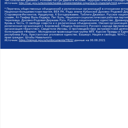
Чистопольский Джамаат, Рохнамо ба суи давлати исломи, Террористическое сообщест
Источник:
http://nac.gov.ru/terroristicheskie-i-ekstremistskie-organizacii-i-materialy.html
данные
* Перечень общественных объединений и религиозных организаций в отношении котор
Национал-большевистская партия, ВЕК РА, Рада земли Кубанской Духовно Родовой Де
Староверов-Инглингов, Нурджулар, К Богодержавию, Таблиги Джамаат, Русское наци
славян, Ат-Такфир Валь-Хиджра, Пит Буль, Национал-социалистическая рабочая парт
Череповца, Духовно-Родовая Держава Русь, Русское национальное единство, Древнер
Кровь и Честь, О свободе совести и о религиозных объединениях, Омская организаци
религиозная организация п. Боровский, Община Коренного Русского народа Щелковског
организация «Братство», Свидетели Иеговы, О противодействии экстремистской деяте
болельщиков «Фирма», Молодежная правозащитная группа МПГ, Курсом Правды и Единен
республика Русь, Арестантское уголовное единство, Башкорт, Нация и свобода, W.H.С
прав граждан, Штабы Навального
Источник:
https://minjust.gov.ru/ru/documents/7822/
данные на
06.08.2021