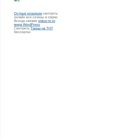
Острые козырьки
смотреть
онлайн все сезоны и серии.
Всегда свежие
новости из
мира WordPress
Смотреть
Танцы на ТНТ
бесплатно