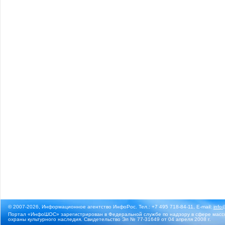
© 2007-2026, Информационное агентство ИнфоРос. Тел.: +7 495 718-84-11, E-mail:
info
Портал «ИнфоШОС» зарегистрирован в Федеральной службе по надзору в сфере массо
охраны культурного наследия. Свидетельство Эл № 77-31649 от 04 апреля 2008 г.