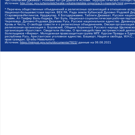
Чистопольский Джамаат, Рохнамо ба суи давлати исломи, Террористическое сообщест
Источник:
http://nac.gov.ru/terroristicheskie-i-ekstremistskie-organizacii-i-materialy.html
данные
* Перечень общественных объединений и религиозных организаций в отношении котор
Национал-большевистская партия, ВЕК РА, Рада земли Кубанской Духовно Родовой Де
Староверов-Инглингов, Нурджулар, К Богодержавию, Таблиги Джамаат, Русское наци
славян, Ат-Такфир Валь-Хиджра, Пит Буль, Национал-социалистическая рабочая парт
Череповца, Духовно-Родовая Держава Русь, Русское национальное единство, Древнер
Кровь и Честь, О свободе совести и о религиозных объединениях, Омская организаци
религиозная организация п. Боровский, Община Коренного Русского народа Щелковског
организация «Братство», Свидетели Иеговы, О противодействии экстремистской деяте
болельщиков «Фирма», Молодежная правозащитная группа МПГ, Курсом Правды и Единен
республика Русь, Арестантское уголовное единство, Башкорт, Нация и свобода, W.H.С
прав граждан, Штабы Навального
Источник:
https://minjust.gov.ru/ru/documents/7822/
данные на
06.08.2021