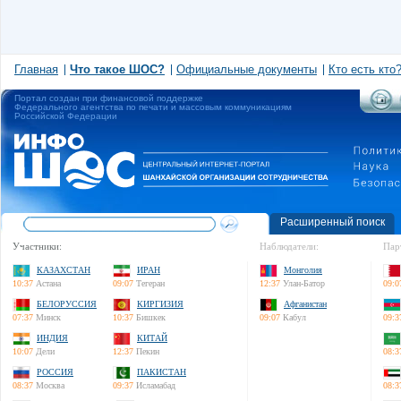
Главная
Что такое ШОС?
Официальные документы
Кто есть кто
Портал создан при финансовой поддержке
Федерального агентства по печати и массовым коммуникациям
Российской Федерации
Расширенный поиск
Участники:
Наблюдатели:
Пар
КАЗАХСТАН
ИРАН
Монголия
10:37
Астана
09:07
Тегеран
12:37
Улан-Батор
09:0
БЕЛОРУССИЯ
КИРГИЗИЯ
Афганистан
07:37
Минск
10:37
Бишкек
09:07
Кабул
09:3
ИНДИЯ
КИТАЙ
10:07
Дели
12:37
Пекин
08:3
РОССИЯ
ПАКИСТАН
08:37
Москва
09:37
Исламабад
08:3