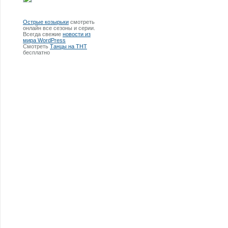
Острые козырьки
смотреть
онлайн все сезоны и серии.
Всегда свежие
новости из
мира WordPress
Смотреть
Танцы на ТНТ
бесплатно