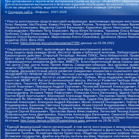
При цитировании и перепечатке материалов ссылка на портал «ИнфоШОС» обязательн
Для использования материалов в печатных изданиях необходимо письменное согласие
Если вы увидели ошибку, выделите ее мышкой и нажмите клавиши Ctrl+Enter
©
Создание сайта
- Инфорос, 2007-2026
* Реестр иностранных средств массовой информации, выполняющих функции иностранн
Голос Америки, Idel.Реалии, Кавказ.Реалии, Крым.Реалии, Телеканал Настоящее Время
Людмила Алексеевна, Маркелов Сергей Евгеньевич, Камалягин Денис Николаевич, Апах
Александрович, Маняхин Петр Борисович, Ярош Юлия Петровна, Чуракова Ольга Влади
Гройсман Софья Романовна, Рождественский Илья Дмитриевич, Апухтина Юлия Владимир
Шмагун Олеся Валентиновна, Мароховская Алеся Алексеевна, Долинина Ирина Никола
редактор 2021, Вега 2021
Источник:
https://minjust.gov.ru/ru/documents/7755/
данные на
03.09.2021
* Сведения реестра НКО, выполняющих функции иностранного агента:
Фонд защиты прав граждан Штаб, Институт права и публичной политики, Лаборатория
Гуманитарное действие, Открытый Петербург, Феникс ПЛЮС, Лига Избирателей, Правов
Крест, Центр Хасдей Ерушалаим, Центр поддержки и содействия развитию средств мас
информационных инициатив Действие, ВМЕСТЕ, Благотворительный фонд охраны здоров
Так, центр Сова, центр Анна, Проект Апрель, Самарская губерния, Эра здоровья, пр
защиты СИБАЛЬТ, Уральская правозащитная группа, Женщины Евразии, Рязанский Мемо
человека, Дальневосточный центр развития гражданских инициатив и социального пар
АКАДЕМИЯ ПО ПРАВАМ ЧЕЛОВЕКА, Частное учреждение Совета Министров северных стр
Массовой Информации, Институт развития прессы - Сибирь, Фонд поддержки свободы 
агентство МЕМО. РУ, Институт региональной прессы, Институт Развития Свободы Инф
Борисовна, Таранова Юлия Николаевна, Туровский Александр Алексеевич, Васильева 
Сергей Георгиевич, Пивоваров Андрей Сергеевич, Писемский Евгений Александрович,
Викторович, Шарипков Олег Викторович, Мальсагов Муса Асланович, Мошель Ирина Ар
Александровна, Исламов Тимур Рифгатович, Романова Ольга Евгеньевна, Щаров Серг
Паутов Юрий Анатольевич, Верховский Александр Маркович, Пислакова-Паркер Марина
Рачинский Ян Збигневич, Жемкова Елена Борисовна, Гудков Лев Дмитриевич, Иллари
Николай Алексеевич, Блинушов Андрей Юрьевич, Мосин Алексей Геннадьевич, Гефтер
Владимировна, Баженова Светлана Куприяновна, Исаев Сергей Владимирович, Максим
Буртина Елена Юрьевна, Гендель Людмила Залмановна, Кокорина Екатерина Алексеев
Подузов Сергей Васильевич, Протасова Ирина Вячеславовна, Литинский Леонид Борис
Добровольская Анна Дмитриевна, Королева Александра Евгеньевна, Смирнов Владими
Петрович, Полякова Мара Федоровна, Резник Генри Маркович, Захаров Герман Конста
Источник:
http://unro.minjust.ru/NKOForeignAgent.aspx
данные на
28.08.2021
* Единый федеральный список организаций, в том числе иностранных и международны
Высший военный Маджлисуль Шура, Конгресс народов Ичкерии и Дагестана, Аль-Каида, 
Движение Талибан, Исламская партия Туркестана, Общество социальных реформ, Общес
Исламское государство, Джабха аль-Нусра ли-Ахль аш-Шам, Народное ополчение имен