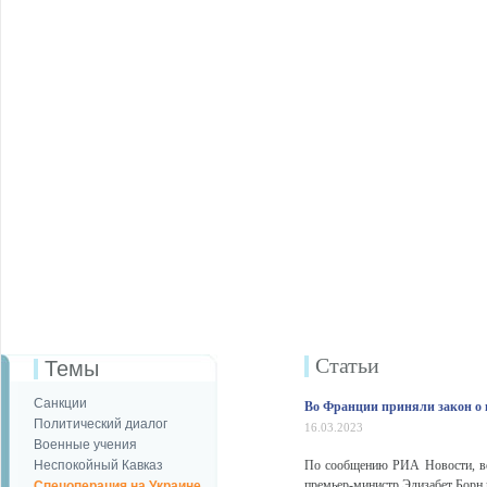
Статьи
Темы
Санкции
Во Франции приняли закон о п
Политический диалог
16.03.2023
Военные учения
Неспокойный Кавказ
По сообщению РИА Новости, во 
премьер-министр Элизабет Борн н
Спецоперация на Украине