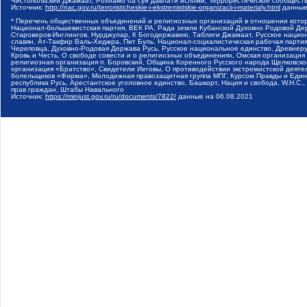
Чистопольский Джамаат, Рохнамо ба суи давлати исломи, Террористическое сообщест
Источник:
http://nac.gov.ru/terroristicheskie-i-ekstremistskie-organizacii-i-materialy.html
данные
* Перечень общественных объединений и религиозных организаций в отношении котор
Национал-большевистская партия, ВЕК РА, Рада земли Кубанской Духовно Родовой Де
Староверов-Инглингов, Нурджулар, К Богодержавию, Таблиги Джамаат, Русское наци
славян, Ат-Такфир Валь-Хиджра, Пит Буль, Национал-социалистическая рабочая парт
Череповца, Духовно-Родовая Держава Русь, Русское национальное единство, Древнер
Кровь и Честь, О свободе совести и о религиозных объединениях, Омская организаци
религиозная организация п. Боровский, Община Коренного Русского народа Щелковског
организация «Братство», Свидетели Иеговы, О противодействии экстремистской деяте
болельщиков «Фирма», Молодежная правозащитная группа МПГ, Курсом Правды и Единен
республика Русь, Арестантское уголовное единство, Башкорт, Нация и свобода, W.H.С
прав граждан, Штабы Навального
Источник:
https://minjust.gov.ru/ru/documents/7822/
данные на
06.08.2021