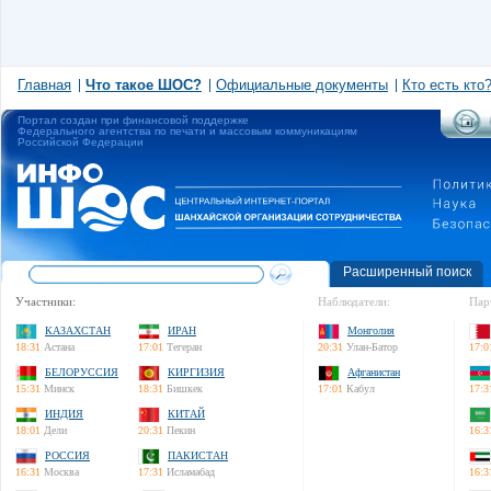
Главная
Что такое ШОС?
Официальные документы
Кто есть кто
Портал создан при финансовой поддержке
Федерального агентства по печати и массовым коммуникациям
Российской Федерации
Расширенный поиск
Участники:
Наблюдатели:
Пар
КАЗАХСТАН
ИРАН
Монголия
18:31
Астана
17:01
Тегеран
20:31
Улан-Батор
17:0
БЕЛОРУССИЯ
КИРГИЗИЯ
Афганистан
15:31
Минск
18:31
Бишкек
17:01
Кабул
17:3
ИНДИЯ
КИТАЙ
18:01
Дели
20:31
Пекин
16:3
РОССИЯ
ПАКИСТАН
16:31
Москва
17:31
Исламабад
16:3