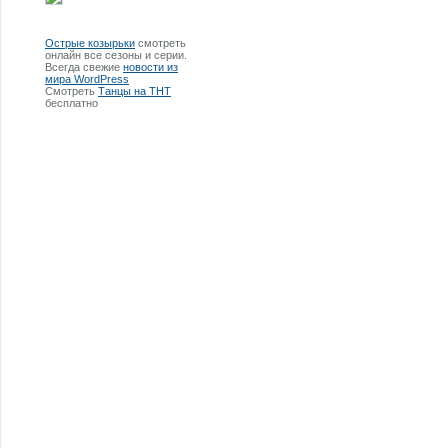
Острые козырьки
смотреть
онлайн все сезоны и серии.
Всегда свежие
новости из
мира WordPress
Смотреть
Танцы на ТНТ
бесплатно