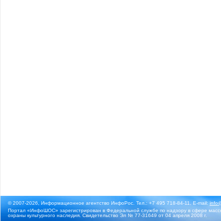
© 2007-2026, Информационное агентство ИнфоРос. Тел.: +7 495 718-84-11, E-mail:
info
Портал «ИнфоШОС» зарегистрирован в Федеральной службе по надзору в сфере массо
охраны культурного наследия. Свидетельство Эл № 77-31649 от 04 апреля 2008 г.