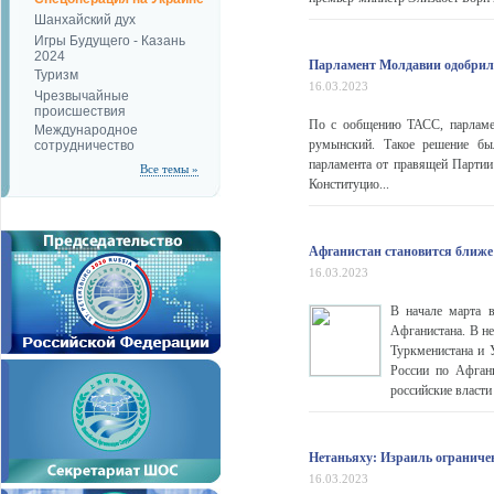
Шанхайский дух
Игры Будущего - Казань
2024
Парламент Молдавии одобрил 
Туризм
16.03.2023
Чрезвычайные
происшествия
По с ообщению ТАСС, парламен
Международное
румынский. Такое решение бы
сотрудничество
парламента от правящей Партии 
Все темы »
Конституцио...
Афганистан становится ближе
16.03.2023
В начале марта в
Афганистана. В не
Туркменистана и 
России по Афган
российские власти
Нетаньяху: Израиль ограничен
16.03.2023