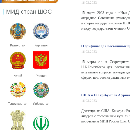
16.03.2023
МИД стран ШОС
15 марта 2023 года в г.Нью-Д
очередное Совещание руководи
и спорта государств-членов ШОС
между государствами-членами Орг
Казахстан
Киргизия
О брифинге для постоянных п
16.03.2023
15 марта с.г. в Секретариат
Н.Б.Ермекбаева для постоянн
актуальные вопросы текущей дея
Китай
Россия
сферах, подготовка различных ме
США и ЕС требуют от Африки 
16.03.2023
Таджикистан
Узбекистан
Делегации из США, Канады и Ев
лидеров с требованием чуть ли
поручениям МИД России Олег О