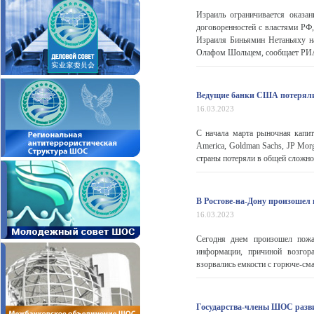
Израиль ограничивается оказ
договоренностей с властями РФ
Израиля Биньямин Нетаньяху н
Олафом Шольцем, сообщает РИ
Ведущие банки США потеряли 
16.03.2023
С начала марта рыночная капи
America, Goldman Sachs, JP Mor
страны потеряли в общей сложнос
В Ростове-на-Дону произошел
16.03.2023
Сегодня днем произошел пожа
информации, причиной возгора
взорвались емкости с горюче-см
Государства-члены ШОС разви