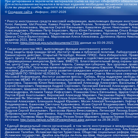
При цитировании и перепечатке материалов ссылка на портал «ИнфоШОС» обязательн
Для использования материалов в печатных изданиях необходимо письменное согласие
Если вы увидели ошибку, выделите ее мышкой и нажмите клавиши Ctrl+Enter
©
Создание сайта
- Инфорос, 2007-2026
* Реестр иностранных средств массовой информации, выполняющих функции иностранн
Голос Америки, Idel.Реалии, Кавказ.Реалии, Крым.Реалии, Телеканал Настоящее Время
Людмила Алексеевна, Маркелов Сергей Евгеньевич, Камалягин Денис Николаевич, Апах
Александрович, Маняхин Петр Борисович, Ярош Юлия Петровна, Чуракова Ольга Влади
Гройсман Софья Романовна, Рождественский Илья Дмитриевич, Апухтина Юлия Владимир
Шмагун Олеся Валентиновна, Мароховская Алеся Алексеевна, Долинина Ирина Никола
редактор 2021, Вега 2021
Источник:
https://minjust.gov.ru/ru/documents/7755/
данные на
03.09.2021
* Сведения реестра НКО, выполняющих функции иностранного агента:
Фонд защиты прав граждан Штаб, Институт права и публичной политики, Лаборатория
Гуманитарное действие, Открытый Петербург, Феникс ПЛЮС, Лига Избирателей, Правов
Крест, Центр Хасдей Ерушалаим, Центр поддержки и содействия развитию средств мас
информационных инициатив Действие, ВМЕСТЕ, Благотворительный фонд охраны здоров
Так, центр Сова, центр Анна, Проект Апрель, Самарская губерния, Эра здоровья, пр
защиты СИБАЛЬТ, Уральская правозащитная группа, Женщины Евразии, Рязанский Мемо
человека, Дальневосточный центр развития гражданских инициатив и социального пар
АКАДЕМИЯ ПО ПРАВАМ ЧЕЛОВЕКА, Частное учреждение Совета Министров северных стр
Массовой Информации, Институт развития прессы - Сибирь, Фонд поддержки свободы 
агентство МЕМО. РУ, Институт региональной прессы, Институт Развития Свободы Инф
Борисовна, Таранова Юлия Николаевна, Туровский Александр Алексеевич, Васильева 
Сергей Георгиевич, Пивоваров Андрей Сергеевич, Писемский Евгений Александрович,
Викторович, Шарипков Олег Викторович, Мальсагов Муса Асланович, Мошель Ирина Ар
Александровна, Исламов Тимур Рифгатович, Романова Ольга Евгеньевна, Щаров Серг
Паутов Юрий Анатольевич, Верховский Александр Маркович, Пислакова-Паркер Марина
Рачинский Ян Збигневич, Жемкова Елена Борисовна, Гудков Лев Дмитриевич, Иллари
Николай Алексеевич, Блинушов Андрей Юрьевич, Мосин Алексей Геннадьевич, Гефтер
Владимировна, Баженова Светлана Куприяновна, Исаев Сергей Владимирович, Максим
Буртина Елена Юрьевна, Гендель Людмила Залмановна, Кокорина Екатерина Алексеев
Подузов Сергей Васильевич, Протасова Ирина Вячеславовна, Литинский Леонид Борис
Добровольская Анна Дмитриевна, Королева Александра Евгеньевна, Смирнов Владими
Петрович, Полякова Мара Федоровна, Резник Генри Маркович, Захаров Герман Конста
Источник:
http://unro.minjust.ru/NKOForeignAgent.aspx
данные на
28.08.2021
* Единый федеральный список организаций, в том числе иностранных и международны
Высший военный Маджлисуль Шура, Конгресс народов Ичкерии и Дагестана, Аль-Каида, 
Движение Талибан, Исламская партия Туркестана, Общество социальных реформ, Общес
Исламское государство, Джабха аль-Нусра ли-Ахль аш-Шам, Народное ополчение имен