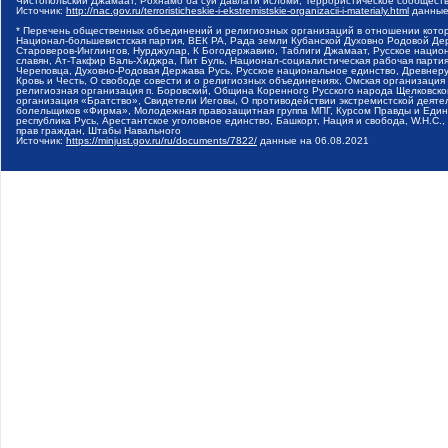
Чистопольский Джамаат, Рохнамо ба суи давлати исломи, Террористическое сообщест
Источник:
http://nac.gov.ru/terroristicheskie-i-ekstremistskie-organizacii-i-materialy.html
данные
* Перечень общественных объединений и религиозных организаций в отношении котор
Национал-большевистская партия, ВЕК РА, Рада земли Кубанской Духовно Родовой Де
Староверов-Инглингов, Нурджулар, К Богодержавию, Таблиги Джамаат, Русское наци
славян, Ат-Такфир Валь-Хиджра, Пит Буль, Национал-социалистическая рабочая парт
Череповца, Духовно-Родовая Держава Русь, Русское национальное единство, Древнер
Кровь и Честь, О свободе совести и о религиозных объединениях, Омская организаци
религиозная организация п. Боровский, Община Коренного Русского народа Щелковског
организация «Братство», Свидетели Иеговы, О противодействии экстремистской деяте
болельщиков «Фирма», Молодежная правозащитная группа МПГ, Курсом Правды и Единен
республика Русь, Арестантское уголовное единство, Башкорт, Нация и свобода, W.H.С
прав граждан, Штабы Навального
Источник:
https://minjust.gov.ru/ru/documents/7822/
данные на
06.08.2021