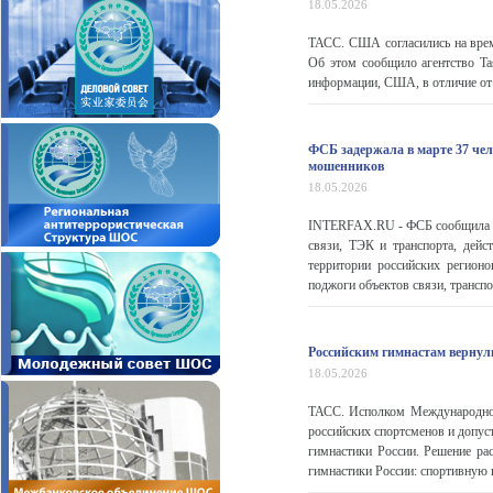
18.05.2026
ТАСС. США согласились на врем
Об этом сообщило агентство Ta
информации, США, в отличие от с
ФСБ задержала в марте 37 че
мошенников
18.05.2026
INTERFAX.RU - ФСБ сообщила о 
связи, ТЭК и транспорта, дей
территории российских регион
поджоги объектов связи, транспо
Российским гимнастам вернул
18.05.2026
ТАСС. Исполком Международной 
российских спортсменов и допус
гимнастики России. Решение ра
гимнастики России: спортивную г