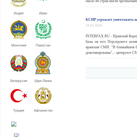
около 80 стран ввели чрезвычай
Индия
Иран
КСИР угрожает уничтожить вс
18.05.2026
INTERFAX.RU - Иранский Корпус
базы на юге Персидского зал
Монголия
Пакистан
иранские СМИ. "В ближайшем бу
деактивированы", - цитируют СМ
Белорусия
Шри-Ланка
Турция
Афганистан