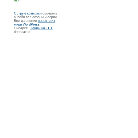
Острые козырьки
смотреть
онлайн все сезоны и серии.
Всегда свежие
новости из
мира WordPress
Смотреть
Танцы на ТНТ
бесплатно