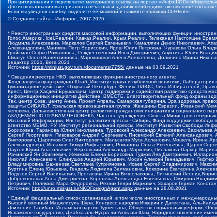
При цитировании и перепечатке материалов ссылка на портал «ИнфоШОС» обязательн
Для использования материалов в печатных изданиях необходимо письменное согласие
Если вы увидели ошибку, выделите ее мышкой и нажмите клавиши Ctrl+Enter
©
Создание сайта
- Инфорос, 2007-2026
* Реестр иностранных средств массовой информации, выполняющих функции иностранн
Голос Америки, Idel.Реалии, Кавказ.Реалии, Крым.Реалии, Телеканал Настоящее Время
Людмила Алексеевна, Маркелов Сергей Евгеньевич, Камалягин Денис Николаевич, Апах
Александрович, Маняхин Петр Борисович, Ярош Юлия Петровна, Чуракова Ольга Влади
Гройсман Софья Романовна, Рождественский Илья Дмитриевич, Апухтина Юлия Владимир
Шмагун Олеся Валентиновна, Мароховская Алеся Алексеевна, Долинина Ирина Никола
редактор 2021, Вега 2021
Источник:
https://minjust.gov.ru/ru/documents/7755/
данные на
03.09.2021
* Сведения реестра НКО, выполняющих функции иностранного агента:
Фонд защиты прав граждан Штаб, Институт права и публичной политики, Лаборатория
Гуманитарное действие, Открытый Петербург, Феникс ПЛЮС, Лига Избирателей, Правов
Крест, Центр Хасдей Ерушалаим, Центр поддержки и содействия развитию средств мас
информационных инициатив Действие, ВМЕСТЕ, Благотворительный фонд охраны здоров
Так, центр Сова, центр Анна, Проект Апрель, Самарская губерния, Эра здоровья, пр
защиты СИБАЛЬТ, Уральская правозащитная группа, Женщины Евразии, Рязанский Мемо
человека, Дальневосточный центр развития гражданских инициатив и социального пар
АКАДЕМИЯ ПО ПРАВАМ ЧЕЛОВЕКА, Частное учреждение Совета Министров северных стр
Массовой Информации, Институт развития прессы - Сибирь, Фонд поддержки свободы 
агентство МЕМО. РУ, Институт региональной прессы, Институт Развития Свободы Инф
Борисовна, Таранова Юлия Николаевна, Туровский Александр Алексеевич, Васильева 
Сергей Георгиевич, Пивоваров Андрей Сергеевич, Писемский Евгений Александрович,
Викторович, Шарипков Олег Викторович, Мальсагов Муса Асланович, Мошель Ирина Ар
Александровна, Исламов Тимур Рифгатович, Романова Ольга Евгеньевна, Щаров Серг
Паутов Юрий Анатольевич, Верховский Александр Маркович, Пислакова-Паркер Марина
Рачинский Ян Збигневич, Жемкова Елена Борисовна, Гудков Лев Дмитриевич, Иллари
Николай Алексеевич, Блинушов Андрей Юрьевич, Мосин Алексей Геннадьевич, Гефтер
Владимировна, Баженова Светлана Куприяновна, Исаев Сергей Владимирович, Максим
Буртина Елена Юрьевна, Гендель Людмила Залмановна, Кокорина Екатерина Алексеев
Подузов Сергей Васильевич, Протасова Ирина Вячеславовна, Литинский Леонид Борис
Добровольская Анна Дмитриевна, Королева Александра Евгеньевна, Смирнов Владими
Петрович, Полякова Мара Федоровна, Резник Генри Маркович, Захаров Герман Конста
Источник:
http://unro.minjust.ru/NKOForeignAgent.aspx
данные на
28.08.2021
* Единый федеральный список организаций, в том числе иностранных и международны
Высший военный Маджлисуль Шура, Конгресс народов Ичкерии и Дагестана, Аль-Каида, 
Движение Талибан, Исламская партия Туркестана, Общество социальных реформ, Общес
Исламское государство, Джабха аль-Нусра ли-Ахль аш-Шам, Народное ополчение имен