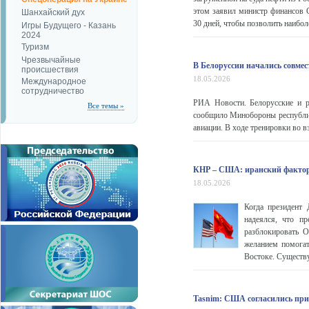
этом заявил министр финансов
Шанхайский дух
30 дней, чтобы позволить наибол
Игры Будущего - Казань
2024
Туризм
Чрезвычайные
В Белоруссии начались совмес
происшествия
18.05.2026
Международное
сотрудничество
РИА Новости. Белорусские и р
Все темы »
сообщило Минобороны республик
авиации. В ходе тренировки во в
КНР – США: иранский факто
18.05.2026
Когда президент
надеялся, что пр
разблокировать О
желанием помогат
Востоке. Существу
Tasnim: США согласились при