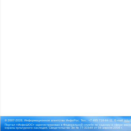
© 2007-2026, Информационное агентство ИнфоРос. Тел.: +7 495 718-84-11, E-mail:
info
Портал «ИнфоШОС» зарегистрирован в Федеральной службе по надзору в сфере массо
охраны культурного наследия. Свидетельство Эл № 77-31649 от 04 апреля 2008 г.