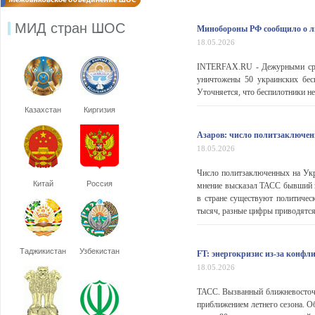
МИД стран ШОС
Минобороны РФ сообщило о л
18.05.2026
INTERFAX.RU - Дежурными сред
уничтожены 50 украинских бес
Уточняется, что беспилотники не
Казахстан
Киргизия
Азаров: число политзаключенн
18.05.2026
Число политзаключенных на Укра
Китай
Россия
мнение высказал ТАСС бывший п
в стране существуют политическ
тысяч, разные цифры приводятся 
Таджикистан
Узбекистан
FT: энергокризис из-за конфл
18.05.2026
ТАСС. Вызванный ближневосточн
приближением летнего сезона. Об