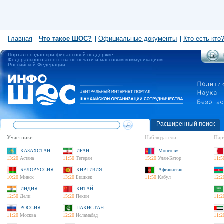
Главная
Что такое ШОС?
Официальные документы
Кто есть кто
Портал создан при финансовой поддержке
Федерального агентства по печати и массовым коммуникациям
Российской Федерации
Расширенный поиск
Участники:
Наблюдатели:
Пар
КАЗАХСТАН
ИРАН
Монголия
13:20
Астана
11:50
Тегеран
15:20
Улан-Батор
11:5
БЕЛОРУССИЯ
КИРГИЗИЯ
Афганистан
10:20
Минск
13:20
Бишкек
11:50
Кабул
12:2
ИНДИЯ
КИТАЙ
12:50
Дели
15:20
Пекин
11:2
РОССИЯ
ПАКИСТАН
11:20
Москва
12:20
Исламабад
11:2