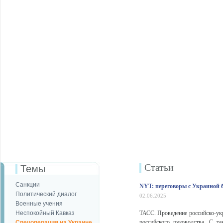
Статьи
Темы
Санкции
NYT: переговоры с Украиной 
Политический диалог
02.06.2025
Военные учения
Неспокойный Кавказ
ТАСС. Проведение российско-укр
российского руководства. С т
Спецоперация на Украине