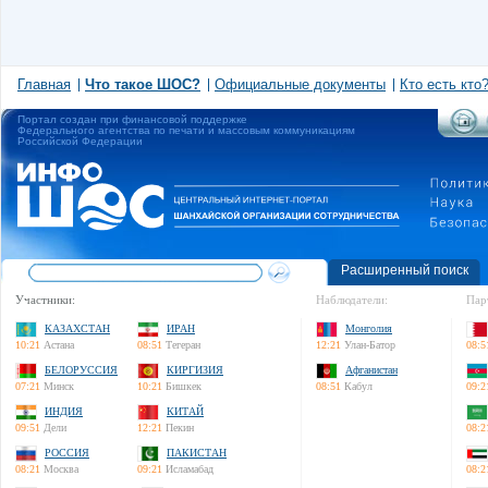
Главная
Что такое ШОС?
Официальные документы
Кто есть кто
Портал создан при финансовой поддержке
Федерального агентства по печати и массовым коммуникациям
Российской Федерации
Расширенный поиск
Участники:
Наблюдатели:
Пар
КАЗАХСТАН
ИРАН
Монголия
10:21
Астана
08:51
Тегеран
12:21
Улан-Батор
08:5
БЕЛОРУССИЯ
КИРГИЗИЯ
Афганистан
07:21
Минск
10:21
Бишкек
08:51
Кабул
09:2
ИНДИЯ
КИТАЙ
09:51
Дели
12:21
Пекин
08:2
РОССИЯ
ПАКИСТАН
08:21
Москва
09:21
Исламабад
08:2