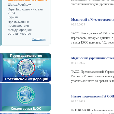
тактической победой [президента 
Шанхайский дух
Игры Будущего - Казань
2024
Туризм
Мединский и Умеров говорили 
Чрезвычайные
02.06.2025
происшествия
Международное
ТАСС. Главы делегаций РФ и У
сотрудничество
переговоры, которые длились 2
Все темы »
заявил ТАСС источник. "До пере
Мединский: украинский список
02.06.2025
ТАСС. Предоставленный Украино
России. Об этом заявил глава 
уполномоченного по правам челов
Новым председателем ГА ООН 
02.06.2025
INTERFAX.RU - Бывший министр