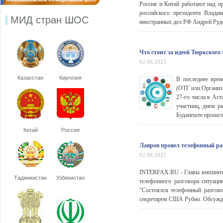
Россия и Китай работают над п
российского президента Влади
МИД стран ШОС
иностранных дел РФ Андрей Руд
Что стоит за идеей Тюркского
02.06.2025
Казахстан
Киргизия
В последнее врем
(ОТГ или Организа
27-го числа в Аст
участниц, днем р
Будапеште прошел
Китай
Россия
Лавров провел телефонный раз
02.06.2025
INTERFAX.RU - Главы внешнепо
Таджикистан
Узбекистан
телефонного разговора ситуац
"Состоялся телефонный разгов
секретарем США Рубио. Обсуждал