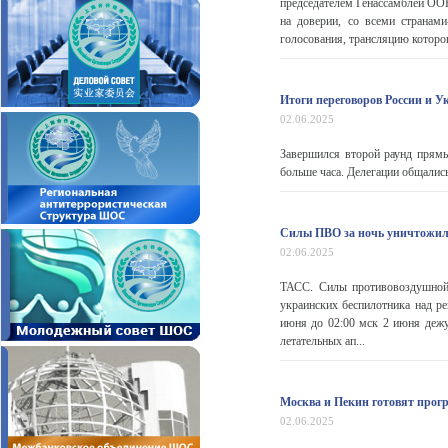
председателем Генассамблеи ООН.
на доверии, со всеми странами
голосования, трансляцию которо
Итоги переговоров России и 
02.06.2025
Завершился второй раунд прямы
больше часа. Делегации общались
Силы ПВО за ночь уничтожил
02.06.2025
ТАСС. Силы противовоздушной
украинских беспилотника над р
июня до 02:00 мск 2 июня деж
летательных ап...
Москва и Пекин готовят прог
02.06.2025