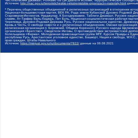
Чистопольский Джамаат, Рохнамо ба суи давлати исломи, Террористическое сообщест
Источник:
http://nac.gov.ru/terroristicheskie-i-ekstremistskie-organizacii-i-materialy.html
данные
* Перечень общественных объединений и религиозных организаций в отношении котор
Национал-большевистская партия, ВЕК РА, Рада земли Кубанской Духовно Родовой Де
Староверов-Инглингов, Нурджулар, К Богодержавию, Таблиги Джамаат, Русское наци
славян, Ат-Такфир Валь-Хиджра, Пит Буль, Национал-социалистическая рабочая парт
Череповца, Духовно-Родовая Держава Русь, Русское национальное единство, Древнер
Кровь и Честь, О свободе совести и о религиозных объединениях, Омская организаци
религиозная организация п. Боровский, Община Коренного Русского народа Щелковског
организация «Братство», Свидетели Иеговы, О противодействии экстремистской деяте
болельщиков «Фирма», Молодежная правозащитная группа МПГ, Курсом Правды и Единен
республика Русь, Арестантское уголовное единство, Башкорт, Нация и свобода, W.H.С
прав граждан, Штабы Навального
Источник:
https://minjust.gov.ru/ru/documents/7822/
данные на
06.08.2021