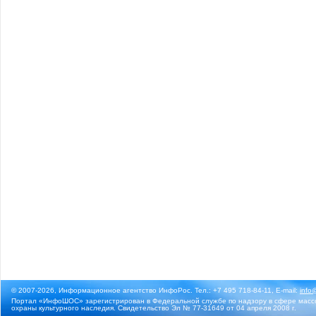
© 2007-2026, Информационное агентство ИнфоРос. Тел.: +7 495 718-84-11, E-mail:
info
Портал «ИнфоШОС» зарегистрирован в Федеральной службе по надзору в сфере массо
охраны культурного наследия. Свидетельство Эл № 77-31649 от 04 апреля 2008 г.