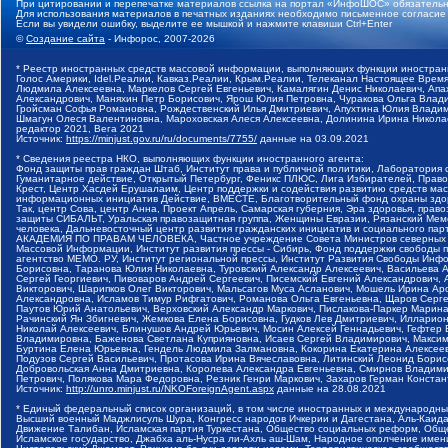
При цитировании и перепечатке материалов ссылка на портал «ИнфоШОС» обязательн
Для использования материалов в печатных изданиях необходимо письменное согласие
Если вы увидели ошибку, выделите ее мышкой и нажмите клавиши Ctrl+Enter
©
Создание сайта
- Инфорос, 2007-2026
* Реестр иностранных средств массовой информации, выполняющих функции иностранн
Голос Америки, Idel.Реалии, Кавказ.Реалии, Крым.Реалии, Телеканал Настоящее Время
Людмила Алексеевна, Маркелов Сергей Евгеньевич, Камалягин Денис Николаевич, Апах
Александрович, Маняхин Петр Борисович, Ярош Юлия Петровна, Чуракова Ольга Влади
Гройсман Софья Романовна, Рождественский Илья Дмитриевич, Апухтина Юлия Владимир
Шмагун Олеся Валентиновна, Мароховская Алеся Алексеевна, Долинина Ирина Никола
редактор 2021, Вега 2021
Источник:
https://minjust.gov.ru/ru/documents/7755/
данные на
03.09.2021
* Сведения реестра НКО, выполняющих функции иностранного агента:
Фонд защиты прав граждан Штаб, Институт права и публичной политики, Лаборатория
Гуманитарное действие, Открытый Петербург, Феникс ПЛЮС, Лига Избирателей, Правов
Крест, Центр Хасдей Ерушалаим, Центр поддержки и содействия развитию средств мас
информационных инициатив Действие, ВМЕСТЕ, Благотворительный фонд охраны здоров
Так, центр Сова, центр Анна, Проект Апрель, Самарская губерния, Эра здоровья, пр
защиты СИБАЛЬТ, Уральская правозащитная группа, Женщины Евразии, Рязанский Мемо
человека, Дальневосточный центр развития гражданских инициатив и социального пар
АКАДЕМИЯ ПО ПРАВАМ ЧЕЛОВЕКА, Частное учреждение Совета Министров северных стр
Массовой Информации, Институт развития прессы - Сибирь, Фонд поддержки свободы 
агентство МЕМО. РУ, Институт региональной прессы, Институт Развития Свободы Инф
Борисовна, Таранова Юлия Николаевна, Туровский Александр Алексеевич, Васильева 
Сергей Георгиевич, Пивоваров Андрей Сергеевич, Писемский Евгений Александрович,
Викторович, Шарипков Олег Викторович, Мальсагов Муса Асланович, Мошель Ирина Ар
Александровна, Исламов Тимур Рифгатович, Романова Ольга Евгеньевна, Щаров Серг
Паутов Юрий Анатольевич, Верховский Александр Маркович, Пислакова-Паркер Марина
Рачинский Ян Збигневич, Жемкова Елена Борисовна, Гудков Лев Дмитриевич, Иллари
Николай Алексеевич, Блинушов Андрей Юрьевич, Мосин Алексей Геннадьевич, Гефтер
Владимировна, Баженова Светлана Куприяновна, Исаев Сергей Владимирович, Максим
Буртина Елена Юрьевна, Гендель Людмила Залмановна, Кокорина Екатерина Алексеев
Подузов Сергей Васильевич, Протасова Ирина Вячеславовна, Литинский Леонид Борис
Добровольская Анна Дмитриевна, Королева Александра Евгеньевна, Смирнов Владими
Петрович, Полякова Мара Федоровна, Резник Генри Маркович, Захаров Герман Конста
Источник:
http://unro.minjust.ru/NKOForeignAgent.aspx
данные на
28.08.2021
* Единый федеральный список организаций, в том числе иностранных и международны
Высший военный Маджлисуль Шура, Конгресс народов Ичкерии и Дагестана, Аль-Каида, 
Движение Талибан, Исламская партия Туркестана, Общество социальных реформ, Общес
Исламское государство, Джабха аль-Нусра ли-Ахль аш-Шам, Народное ополчение имен