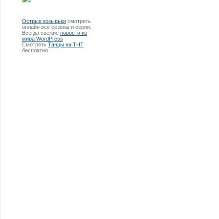
Острые козырьки
смотреть
онлайн все сезоны и серии.
Всегда свежие
новости из
мира WordPress
Смотреть
Танцы на ТНТ
бесплатно