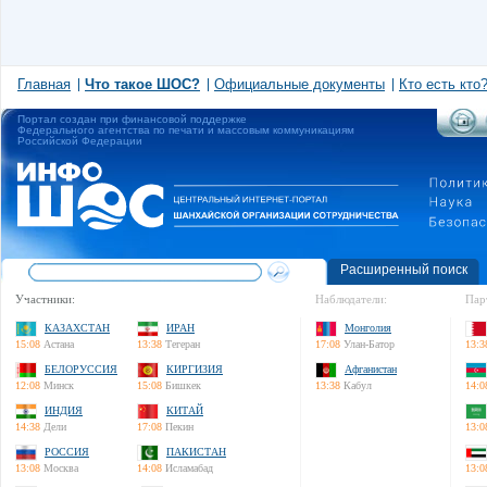
Главная
Что такое ШОС?
Официальные документы
Кто есть кто
Портал создан при финансовой поддержке
Федерального агентства по печати и массовым коммуникациям
Российской Федерации
Расширенный поиск
Участники:
Наблюдатели:
Пар
КАЗАХСТАН
ИРАН
Монголия
15:08
Астана
13:38
Тегеран
17:08
Улан-Батор
13:3
БЕЛОРУССИЯ
КИРГИЗИЯ
Афганистан
12:08
Минск
15:08
Бишкек
13:38
Кабул
14:0
ИНДИЯ
КИТАЙ
14:38
Дели
17:08
Пекин
13:0
РОССИЯ
ПАКИСТАН
13:08
Москва
14:08
Исламабад
13:0