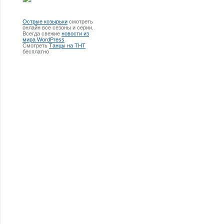
Острые козырьки
смотреть
онлайн все сезоны и серии.
Всегда свежие
новости из
мира WordPress
Смотреть
Танцы на ТНТ
бесплатно