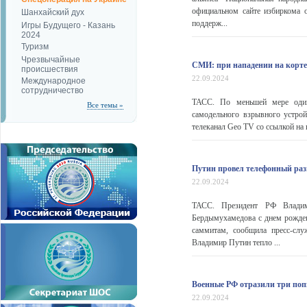
официальном сайте избиркома о
Шанхайский дух
поддерж...
Игры Будущего - Казань
2024
Туризм
Чрезвычайные
СМИ: при нападении на корте
происшествия
22.09.2024
Международное
сотрудничество
ТАСС. По меньшей мере один 
Все темы »
самодельного взрывного устрой
телеканал Geo TV со ссылкой на 
Путин провел телефонный раз
22.09.2024
ТАСС. Президент РФ Владим
Бердымухамедова с днем рожден
саммитам, сообщила пресс-слу
Владимир Путин тепло ...
Военные РФ отразили три поп
22.09.2024