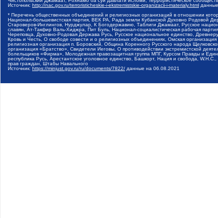
Чистопольский Джамаат, Рохнамо ба суи давлати исломи, Террористическое сообщест
Источник:
http://nac.gov.ru/terroristicheskie-i-ekstremistskie-organizacii-i-materialy.html
данные
* Перечень общественных объединений и религиозных организаций в отношении котор
Национал-большевистская партия, ВЕК РА, Рада земли Кубанской Духовно Родовой Де
Староверов-Инглингов, Нурджулар, К Богодержавию, Таблиги Джамаат, Русское наци
славян, Ат-Такфир Валь-Хиджра, Пит Буль, Национал-социалистическая рабочая парт
Череповца, Духовно-Родовая Держава Русь, Русское национальное единство, Древнер
Кровь и Честь, О свободе совести и о религиозных объединениях, Омская организаци
религиозная организация п. Боровский, Община Коренного Русского народа Щелковског
организация «Братство», Свидетели Иеговы, О противодействии экстремистской деяте
болельщиков «Фирма», Молодежная правозащитная группа МПГ, Курсом Правды и Единен
республика Русь, Арестантское уголовное единство, Башкорт, Нация и свобода, W.H.С
прав граждан, Штабы Навального
Источник:
https://minjust.gov.ru/ru/documents/7822/
данные на
06.08.2021