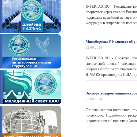
INTERFAX.RU - Российские вое
прорваться через границу Росси
поддержке армейской авиации и 
Федерации в направлении населен
Минобороны РФ заявило об ун
22.09.2024
INTERFAX.RU - Средства прот
специальной военной операци
обороны сбиты шесть управляем
HIMARS производства США, две з
Экспорт товаров машиностро
22.09.2024
Столица активно поставляет ст
продукцию. Подробности раскр
и промышленной политики Анатол