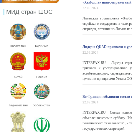
«Хезболла» нанесла ракетный
22.09.2024
МИД стран ШОС
Ливанская группировка «Хезбо
еврейского государства в телег
снарядов, летящих из Ливана на 
Казахстан
Киргизия
Лидеры QUAD призвали к уре
22.09.2024
INTERFAX.RU - Лидеры стран,
призвали к урегулированию у
всеобъемлющего, справедливог
Китай
Россия
целями и принципами Устава ООН
Во Франции объявили состав 
22.09.2024
Таджикистан
Узбекистан
INTERFAX.RU - Состав нового 
объявлен вечером в субботу. "И
политических тяжеловесов", - 
государственных секретарей