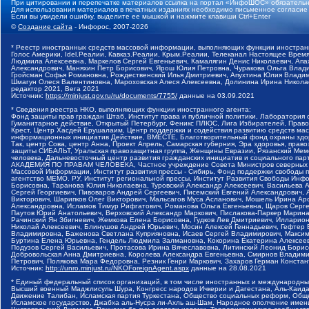
При цитировании и перепечатке материалов ссылка на портал «ИнфоШОС» обязательн
Для использования материалов в печатных изданиях необходимо письменное согласие
Если вы увидели ошибку, выделите ее мышкой и нажмите клавиши Ctrl+Enter
©
Создание сайта
- Инфорос, 2007-2026
* Реестр иностранных средств массовой информации, выполняющих функции иностранн
Голос Америки, Idel.Реалии, Кавказ.Реалии, Крым.Реалии, Телеканал Настоящее Время
Людмила Алексеевна, Маркелов Сергей Евгеньевич, Камалягин Денис Николаевич, Апах
Александрович, Маняхин Петр Борисович, Ярош Юлия Петровна, Чуракова Ольга Влади
Гройсман Софья Романовна, Рождественский Илья Дмитриевич, Апухтина Юлия Владимир
Шмагун Олеся Валентиновна, Мароховская Алеся Алексеевна, Долинина Ирина Никола
редактор 2021, Вега 2021
Источник:
https://minjust.gov.ru/ru/documents/7755/
данные на
03.09.2021
* Сведения реестра НКО, выполняющих функции иностранного агента:
Фонд защиты прав граждан Штаб, Институт права и публичной политики, Лаборатория
Гуманитарное действие, Открытый Петербург, Феникс ПЛЮС, Лига Избирателей, Правов
Крест, Центр Хасдей Ерушалаим, Центр поддержки и содействия развитию средств мас
информационных инициатив Действие, ВМЕСТЕ, Благотворительный фонд охраны здоров
Так, центр Сова, центр Анна, Проект Апрель, Самарская губерния, Эра здоровья, пр
защиты СИБАЛЬТ, Уральская правозащитная группа, Женщины Евразии, Рязанский Мемо
человека, Дальневосточный центр развития гражданских инициатив и социального пар
АКАДЕМИЯ ПО ПРАВАМ ЧЕЛОВЕКА, Частное учреждение Совета Министров северных стр
Массовой Информации, Институт развития прессы - Сибирь, Фонд поддержки свободы 
агентство МЕМО. РУ, Институт региональной прессы, Институт Развития Свободы Инф
Борисовна, Таранова Юлия Николаевна, Туровский Александр Алексеевич, Васильева 
Сергей Георгиевич, Пивоваров Андрей Сергеевич, Писемский Евгений Александрович,
Викторович, Шарипков Олег Викторович, Мальсагов Муса Асланович, Мошель Ирина Ар
Александровна, Исламов Тимур Рифгатович, Романова Ольга Евгеньевна, Щаров Серг
Паутов Юрий Анатольевич, Верховский Александр Маркович, Пислакова-Паркер Марина
Рачинский Ян Збигневич, Жемкова Елена Борисовна, Гудков Лев Дмитриевич, Иллари
Николай Алексеевич, Блинушов Андрей Юрьевич, Мосин Алексей Геннадьевич, Гефтер
Владимировна, Баженова Светлана Куприяновна, Исаев Сергей Владимирович, Максим
Буртина Елена Юрьевна, Гендель Людмила Залмановна, Кокорина Екатерина Алексеев
Подузов Сергей Васильевич, Протасова Ирина Вячеславовна, Литинский Леонид Борис
Добровольская Анна Дмитриевна, Королева Александра Евгеньевна, Смирнов Владими
Петрович, Полякова Мара Федоровна, Резник Генри Маркович, Захаров Герман Конста
Источник:
http://unro.minjust.ru/NKOForeignAgent.aspx
данные на
28.08.2021
* Единый федеральный список организаций, в том числе иностранных и международны
Высший военный Маджлисуль Шура, Конгресс народов Ичкерии и Дагестана, Аль-Каида, 
Движение Талибан, Исламская партия Туркестана, Общество социальных реформ, Общес
Исламское государство, Джабха аль-Нусра ли-Ахль аш-Шам, Народное ополчение имен