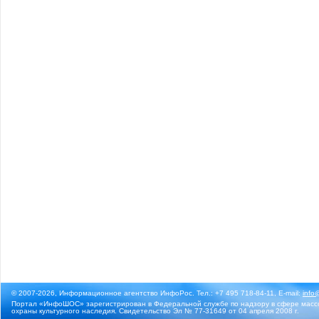
© 2007-2026, Информационное агентство ИнфоРос. Тел.: +7 495 718-84-11, E-mail:
info
Портал «ИнфоШОС» зарегистрирован в Федеральной службе по надзору в сфере массо
охраны культурного наследия. Свидетельство Эл № 77-31649 от 04 апреля 2008 г.