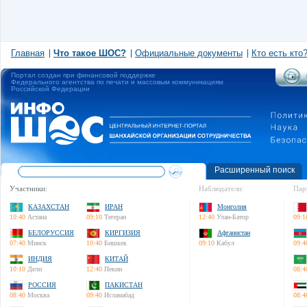
Главная
Что такое ШОС?
Официальные документы
Кто есть кто
Портал создан при финансовой поддержке
Федерального агентства по печати и массовым коммуникациям
Российской Федерации
Расширенный поиск
Участники:
Наблюдатели:
Пар
КАЗАХСТАН
ИРАН
Монголия
10:40
Астана
09:10
Тегеран
12:40
Улан-Батор
09:1
БЕЛОРУССИЯ
КИРГИЗИЯ
Афганистан
07:40
Минск
10:40
Бишкек
09:10
Кабул
09:4
ИНДИЯ
КИТАЙ
10:10
Дели
12:40
Пекин
08:4
РОССИЯ
ПАКИСТАН
08:40
Москва
09:40
Исламабад
08:4