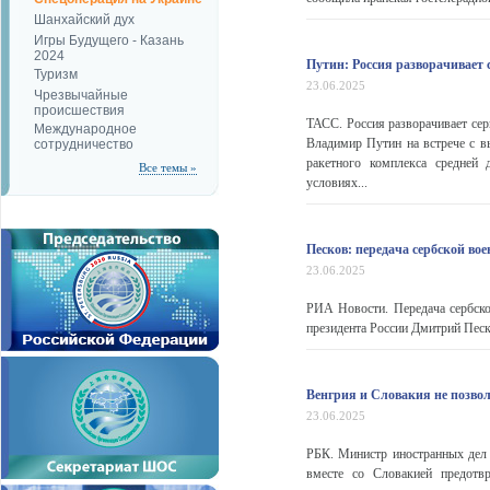
Шанхайский дух
Игры Будущего - Казань
2024
Путин: Россия разворачивает
Туризм
23.06.2025
Чрезвычайные
происшествия
ТАСС. Россия разворачивает сер
Международное
Владимир Путин на встрече с в
сотрудничество
ракетного комплекса средней
Все темы »
условиях...
Песков: передача сербской во
23.06.2025
РИА Новости. Передача сербско
президента России Дмитрий Песк
Венгрия и Словакия не позво
23.06.2025
РБК. Министр иностранных дел 
вместе со Словакией предотвр