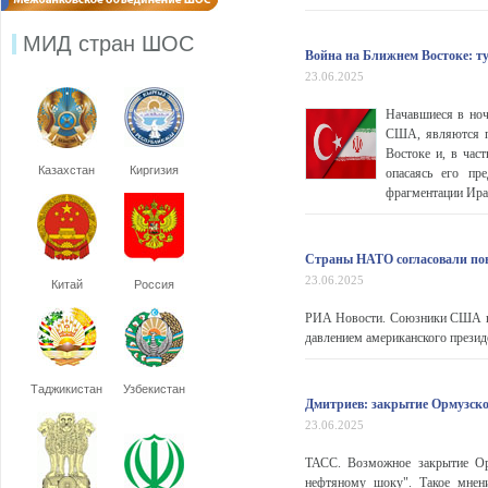
МИД стран ШОС
Война на Ближнем Востоке: т
23.06.2025
Начавшиеся в ноч
США, являются пр
Востоке и, в час
Казахстан
Киргизия
опасаясь его пр
фрагментации Иран
Страны НАТО согласовали пов
23.06.2025
Китай
Россия
РИА Новости. Союзники США по
давлением американского презид
Таджикистан
Узбекистан
Дмитриев: закрытие Ормузско
23.06.2025
ТАСС. Возможное закрытие Ор
нефтяному шоку". Такое мнени