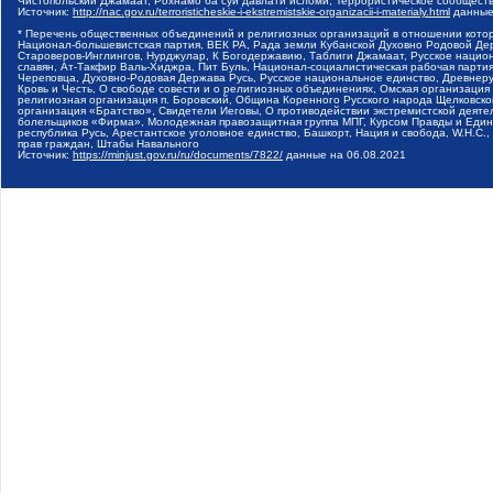
Чистопольский Джамаат, Рохнамо ба суи давлати исломи, Террористическое сообщест
Источник:
http://nac.gov.ru/terroristicheskie-i-ekstremistskie-organizacii-i-materialy.html
данные
* Перечень общественных объединений и религиозных организаций в отношении котор
Национал-большевистская партия, ВЕК РА, Рада земли Кубанской Духовно Родовой Де
Староверов-Инглингов, Нурджулар, К Богодержавию, Таблиги Джамаат, Русское наци
славян, Ат-Такфир Валь-Хиджра, Пит Буль, Национал-социалистическая рабочая парт
Череповца, Духовно-Родовая Держава Русь, Русское национальное единство, Древнер
Кровь и Честь, О свободе совести и о религиозных объединениях, Омская организаци
религиозная организация п. Боровский, Община Коренного Русского народа Щелковског
организация «Братство», Свидетели Иеговы, О противодействии экстремистской деяте
болельщиков «Фирма», Молодежная правозащитная группа МПГ, Курсом Правды и Единен
республика Русь, Арестантское уголовное единство, Башкорт, Нация и свобода, W.H.С
прав граждан, Штабы Навального
Источник:
https://minjust.gov.ru/ru/documents/7822/
данные на
06.08.2021