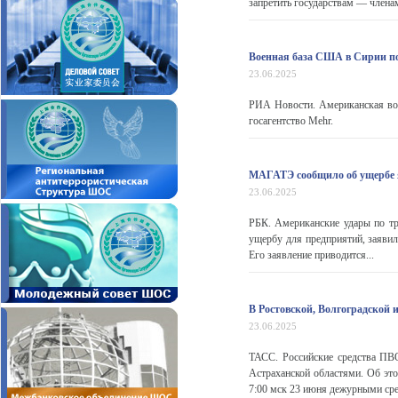
запретить государствам — членам
Военная база США в Сирии по
23.06.2025
РИА Новости. Американская воен
госагентство Mehr.
МАГАТЭ сообщило об ущербе 
23.06.2025
РБК. Американские удары по т
ущербу для предприятий, заяви
Его заявление приводится...
В Ростовской, Волгоградской
23.06.2025
ТАСС. Российские средства ПВ
Астраханской областями. Об эт
7:00 мск 23 июня дежурными ср