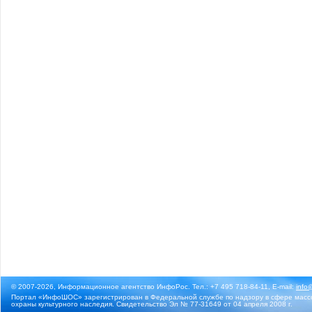
© 2007-2026, Информационное агентство ИнфоРос. Тел.: +7 495 718-84-11, E-mail:
info
Портал «ИнфоШОС» зарегистрирован в Федеральной службе по надзору в сфере массо
охраны культурного наследия. Свидетельство Эл № 77-31649 от 04 апреля 2008 г.