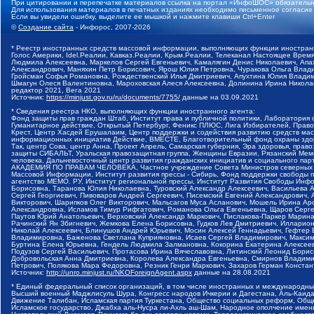
При цитировании и перепечатке материалов ссылка на портал «ИнфоШОС» обязательн
Для использования материалов в печатных изданиях необходимо письменное согласие
Если вы увидели ошибку, выделите ее мышкой и нажмите клавиши Ctrl+Enter
©
Создание сайта
- Инфорос, 2007-2026
* Реестр иностранных средств массовой информации, выполняющих функции иностранн
Голос Америки, Idel.Реалии, Кавказ.Реалии, Крым.Реалии, Телеканал Настоящее Время
Людмила Алексеевна, Маркелов Сергей Евгеньевич, Камалягин Денис Николаевич, Апах
Александрович, Маняхин Петр Борисович, Ярош Юлия Петровна, Чуракова Ольга Влади
Гройсман Софья Романовна, Рождественский Илья Дмитриевич, Апухтина Юлия Владимир
Шмагун Олеся Валентиновна, Мароховская Алеся Алексеевна, Долинина Ирина Никола
редактор 2021, Вега 2021
Источник:
https://minjust.gov.ru/ru/documents/7755/
данные на
03.09.2021
* Сведения реестра НКО, выполняющих функции иностранного агента:
Фонд защиты прав граждан Штаб, Институт права и публичной политики, Лаборатория
Гуманитарное действие, Открытый Петербург, Феникс ПЛЮС, Лига Избирателей, Правов
Крест, Центр Хасдей Ерушалаим, Центр поддержки и содействия развитию средств мас
информационных инициатив Действие, ВМЕСТЕ, Благотворительный фонд охраны здоров
Так, центр Сова, центр Анна, Проект Апрель, Самарская губерния, Эра здоровья, пр
защиты СИБАЛЬТ, Уральская правозащитная группа, Женщины Евразии, Рязанский Мемо
человека, Дальневосточный центр развития гражданских инициатив и социального пар
АКАДЕМИЯ ПО ПРАВАМ ЧЕЛОВЕКА, Частное учреждение Совета Министров северных стр
Массовой Информации, Институт развития прессы - Сибирь, Фонд поддержки свободы 
агентство МЕМО. РУ, Институт региональной прессы, Институт Развития Свободы Инф
Борисовна, Таранова Юлия Николаевна, Туровский Александр Алексеевич, Васильева 
Сергей Георгиевич, Пивоваров Андрей Сергеевич, Писемский Евгений Александрович,
Викторович, Шарипков Олег Викторович, Мальсагов Муса Асланович, Мошель Ирина Ар
Александровна, Исламов Тимур Рифгатович, Романова Ольга Евгеньевна, Щаров Серг
Паутов Юрий Анатольевич, Верховский Александр Маркович, Пислакова-Паркер Марина
Рачинский Ян Збигневич, Жемкова Елена Борисовна, Гудков Лев Дмитриевич, Иллари
Николай Алексеевич, Блинушов Андрей Юрьевич, Мосин Алексей Геннадьевич, Гефтер
Владимировна, Баженова Светлана Куприяновна, Исаев Сергей Владимирович, Максим
Буртина Елена Юрьевна, Гендель Людмила Залмановна, Кокорина Екатерина Алексеев
Подузов Сергей Васильевич, Протасова Ирина Вячеславовна, Литинский Леонид Борис
Добровольская Анна Дмитриевна, Королева Александра Евгеньевна, Смирнов Владими
Петрович, Полякова Мара Федоровна, Резник Генри Маркович, Захаров Герман Конста
Источник:
http://unro.minjust.ru/NKOForeignAgent.aspx
данные на
28.08.2021
* Единый федеральный список организаций, в том числе иностранных и международны
Высший военный Маджлисуль Шура, Конгресс народов Ичкерии и Дагестана, Аль-Каида, 
Движение Талибан, Исламская партия Туркестана, Общество социальных реформ, Общес
Исламское государство, Джабха аль-Нусра ли-Ахль аш-Шам, Народное ополчение имен