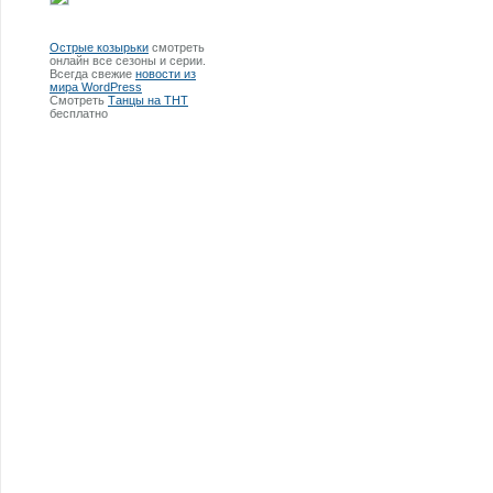
Острые козырьки
смотреть
онлайн все сезоны и серии.
Всегда свежие
новости из
мира WordPress
Смотреть
Танцы на ТНТ
бесплатно