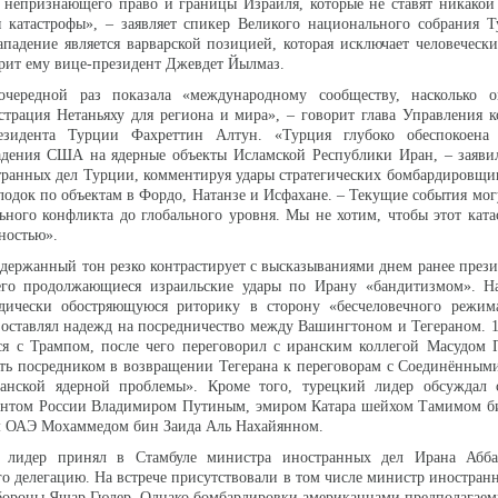
 непризнающего право и границы Израиля, которые не ставят никакой
я катастрофы», – заявляет спикер Великого национального собрания 
падение является варварской позицией, которая исключает человеческ
рит ему вице-президент Джевдет Йылмаз.
чередной раз показала «международному сообществу, насколько о
страция Нетаньяху для региона и мира», – говорит глава Управления
езидента Турции Фахреттин Алтун. «Турция глубоко обеспокоен
адения США на ядерные объекты Исламской Республики Иран, – заяви
ранных дел Турции, комментируя удары стратегических бомбардировщико
лодок по объектам в Фордо, Натанзе и Исфахане. – Текущие события мог
ьного конфликта до глобального уровня. Мы не хотим, чтобы этот кат
ностью».
сдержанный тон резко контрастирует с высказываниями днем ранее през
его продолжающиеся израильские удары по Ирану «бандитизмом». На
дически обостряющуюся риторику в сторону «бесчеловечного режима
 оставлял надежд на посредничество между Вашингтоном и Тегераном. 
ся с Трампом, после чего переговорил с иранским коллегой Масудом 
ть посредником в возвращении Тегерана к переговорам с Соединённым
анской ядерной проблемы». Кроме того, турецкий лидер обсуждал
ентом России Владимиром Путиным, эмиром Катара шейхом Тамимом б
м ОАЭ Мохаммедом бин Заида Аль Нахайянном.
 лидер принял в Стамбуле министра иностранных дел Ирана Абб
 делегацию. На встрече присутствовали в том числе министр иностран
бороны Яшар Гюлер. Однако бомбардировки американцами предполагаем