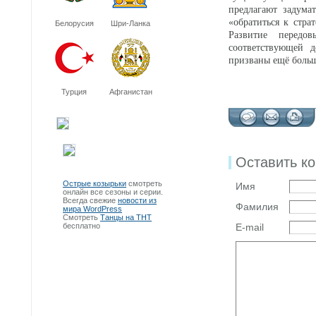
предлагают задума
«обратиться к стр
Белорусия
Шри-Ланка
Развитие передо
соответствующей д
призваны ещё больш
Турция
Афганистан
Оставить к
Острые козырьки
смотреть
Имя
онлайн все сезоны и серии.
Всегда свежие
новости из
Фамилия
мира WordPress
Смотреть
Танцы на ТНТ
бесплатно
E-mail