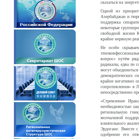
сказаться на энерге
Одной из приорит
Азербайджан и тюрк
поддержка сепарат
некоторые группиро
свободной жизни К
крайне нервную реа
Не особо скрывае
этноконфессиональ
вопрос» путём ряд
радикалы, едва ли с
могут объединиться
демократических си
крайне негативно 
сопротивления» в Л
непосредственно пр
«Стремление Иран
необходимостью защ
региональную гонк
молчаливой поддер
влиятельного анали
Эрдогане. Вместе 
одобрение его от