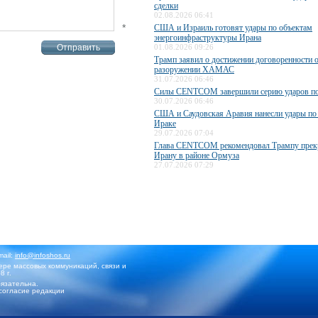
сделки
02.08.2026 06:41
*
США и Израиль готовят удары по объектам
энергоинфраструктуры Ирана
01.08.2026 09:26
Трамп заявил о достижении договоренности 
разоружении ХАМАС
31.07.2026 06:46
Силы CENTCOM завершили серию ударов п
30.07.2026 06:46
США и Саудовская Аравия нанесли удары по
Ираке
29.07.2026 07:04
Глава CENTCOM рекомендовал Трампу прекр
Ирану в районе Ормуза
27.07.2026 07:29
mail:
info@infoshos.ru
ре массовых коммуникаций, связи и
8 г.
язательна.
согласие редакции