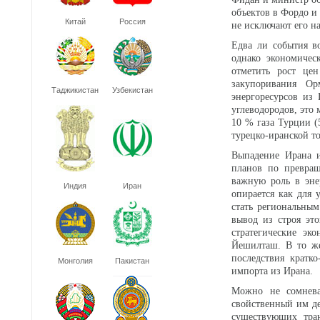
объектов в Фордо и
Китай
Россия
не исключают его н
Едва ли события в
однако экономичес
отметить рост це
закупоривания Ор
Таджикистан
Узбекистан
энергоресурсов из 
углеводородов, это 
10 % газа Турции (
турецко-иранской т
Выпадение Ирана и
планов по превращ
важную роль в эне
Индия
Иран
опирается как для 
стать региональны
вывод из строя эт
стратегические эк
Йешилташ. В то же
последствия кратк
Монголия
Пакистан
импорта из Ирана.
Можно не сомнева
свойственный им де
существующих тра