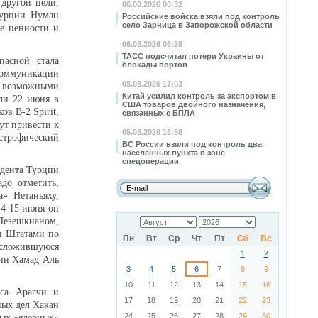
 другой цели,
06.08.2026 06:32
Турции Нуман
Российские войска взяли под контроль
село Зарница в Запорожской области
ие ценности и
06.08.2026 06:28
ТАСС подсчитал потери Украины от
пасной стала
блокады портов
 коммуникации
05.08.2026 17:03
а возможными
Китай усилил контроль за экспортом в
ли 22 июня в
США товаров двойного назначения,
в B-2 Spirit,
связанных с БПЛА
ут привести к
05.08.2026 16:58
астрофический
ВС России взяли под контроль два
населенных пункта в зоне
спецоперации
идента Турции
до отметить,
» Нетаньяху,
14-15 июня он
Пезешкианом,
и Штатами по
Пн
Вт
Ср
Чт
Пт
Сб
Вс
 сложившуюся
1
2
ин Хамад Аль
3
4
5
6
7
8
9
10
11
12
13
14
15
16
аса Арагчи и
17
18
19
20
21
22
23
ных дел Хакан
24
25
26
27
28
29
30
ых «ядерных»