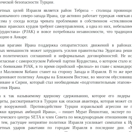
тической безопасности Турции.
етных целей Израиля является район Тебриза – столицы провинц
оязычного северо-запада Ирана, где активно работает турецкая «мягкая 
изма у соседа всегда чревата проблемами в собственном «стеклянном
вки иранских курдов требуют самоуправления, а одна из них, небезызве
урдистана» (PJAK) и вовсе потребовала независимости, что традицио
кцию в Анкаре.
мая врагами Ирана поддержка сепаратистских движений в района
ных меньшинств может затруднить усилия правительства Эрдогана реш
а политических соглашений и неформальных договорённостей. Не ис
огласные с самороспуском Рабочей партии Курдистана, о котором стало из
 с боевиками PJAK, в то время сирийский «филиал» во главе с команди
л Мазлюмом Кобани станет на сторону Запада и Израиля. В то же вре
оценивают политику Анкары на Ближнем Востоке, во многом обусловив
иване и Сирии, который стал необходимым «подготовительным этапом»
отив Ирана.
а к так называемому ядерному сдерживанию, которое его лидеры
иты, рассматривается в Турции как опасная авантюра, которая может с
у вооружений. Противодействие Турции израильской агрессии не п
жки ядерных амбиций Ирана», – пишет Мурат Йешилташ, эксперт по 
тического центра SETA и член Совета по международным отношениям п
с тем, растущее неприятие политики Израиля усиливает симпатии к И
ветных ударов ракетами по городам Израиля в последние дни. 