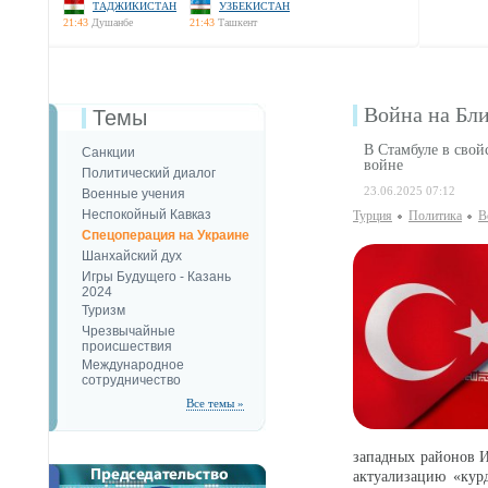
ТАДЖИКИСТАН
УЗБЕКИСТАН
21:43
Душанбе
21:43
Ташкент
Война на Бли
Темы
В Стамбуле в свой
Санкции
войне
Политический диалог
23.06.2025 07:12
Военные учения
Неспокойный Кавказ
Турция
Политика
В
Спецоперация на Украине
Шанхайский дух
Игры Будущего - Казань
2024
Туризм
Чрезвычайные
происшествия
Международное
сотрудничество
Все темы »
западных районов И
актуализацию «курд