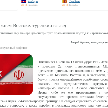
Камбоджа
Шри-Ланка
23:43
Пномпень
23:43
Коломбо
жнем Востоке: турецкий взгляд
ственной ему манере демонстрирует прагматичный подход к израильско-
Андрей Арешев, международн
ооруженный конфликт
Начавшиеся в ночь на 13 июня удары ВВС Изра
к которым 22 июня присоединились СШ
предметом пристального внимания во всём ми
всего – на Ближнем Востоке и, в частности,
будучи против определённого ослабления сосе
опасаясь его предполагаемых «ядерных
неизмеримо больше в Анкаре опасаются ф
Ирана, либо же его превращения в «нес
государство», что чревато потоками беженце
рана через 534-километровую границу. Не следует сбрасывать со счето
ского вопроса», а также перебои в поставках иранского газа, что мо