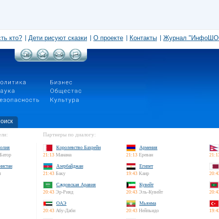
сть кто?
Дети рисуют сказки
О проекте
Контакты
Журнал "ИнфоШО
оиск
ли:
Партнеры по диалогу:
олия
Королевство Бахрейн
Армения
Батор
21:13
Манама
21:13
Ереван
21:1
нистан
Азербайджан
Египет
л
21:43
Баку
19:43
Каир
20:4
Саудовская Аравия
Кувейт
20:43
Эр-Рияд
20:43
Эль-Кувейт
20:4
ОАЭ
Мьянма
20:43
Абу-Даби
20:43
Нейпьидо
19:4