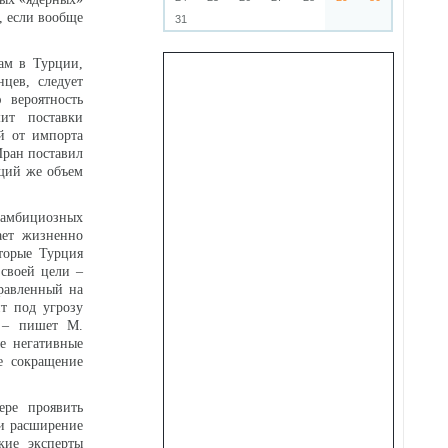
, если вообще
31
ам в Турции,
цев, следует
 вероятность
шит поставки
ей от импорта
Иран поставил
бщий же объем
 амбициозных
ает жизненно
торые Турция
 своей цели –
равленный на
т под угрозу
, – пишет М.
е негативные
е сокращение
ере проявить
 и расширение
кие эксперты