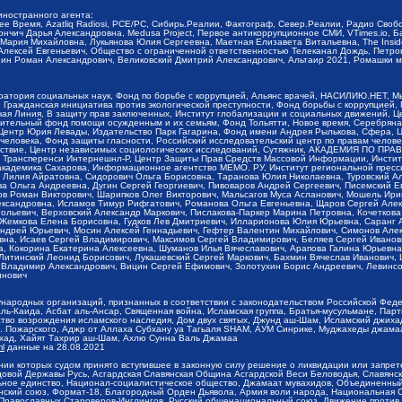
иностранного агента:
щее Время, Azatliq Radiosi, PCE/PC, Сибирь.Реалии, Фактограф, Север.Реалии, Радио Св
ончич Дарья Александровна, Medusa Project, Первое антикоррупционное СМИ, VTimes.io, 
ария Михайловна, Лукьянова Юлия Сергеевна, Маетная Елизавета Витальевна, The Insid
ексей Евгеньевич, Общество с ограниченной ответственностью Телеканал Дождь, Петров 
н Роман Александрович, Великовский Дмитрий Александрович, Альтаир 2021, Ромашки мо
оратория социальных наук, Фонд по борьбе с коррупцией, Альянс врачей, НАСИЛИЮ.НЕТ, 
Гражданская инициатива против экологической преступности, Фонд борьбы с коррупцией,
чая Линия, В защиту прав заключенных, Институт глобализации и социальных движений,
тельный фонд помощи осужденным и их семьям, Фонд Тольятти, Новое время, Серебряная т
Центр Юрия Левады, Издательство Парк Гагарина, Фонд имени Андрея Рылькова, Сфера, 
еловека, Фонд защиты гласности, Российский исследовательский центр по правам челове
йствие, Центр независимых социологических исследований, Сутяжник, АКАДЕМИЯ ПО ПР
р Трансперенси Интернешнл-Р, Центр Защиты Прав Средств Массовой Информации, Институ
 академика Сахарова, Информационное агентство МЕМО. РУ, Институт региональной пресс
Лилия Айратовна, Сидорович Ольга Борисовна, Таранова Юлия Николаевна, Туровский Ал
а Ольга Андреевна, Дугин Сергей Георгиевич, Пивоваров Андрей Сергеевич, Писемский Е
в Роман Викторович, Шарипков Олег Викторович, Мальсагов Муса Асланович, Мошель Ири
ександровна, Исламов Тимур Рифгатович, Романова Ольга Евгеньевна, Щаров Сергей Але
льевич, Верховский Александр Маркович, Пислакова-Паркер Марина Петровна, Кочеткова
, Жемкова Елена Борисовна, Гудков Лев Дмитриевич, Илларионова Юлия Юрьевна, Саранг
Андрей Юрьевич, Мосин Алексей Геннадьевич, Гефтер Валентин Михайлович, Симонов Але
а, Исаев Сергей Владимирович, Максимов Сергей Владимирович, Беляев Сергей Иванович
 Кокорина Екатерина Алексеевна, Шуманов Илья Вячеславович, Арапова Галина Юрьевна
Литинский Леонид Борисович, Лукашевский Сергей Маркович, Бахмин Вячеслав Иванович,
 Владимир Александрович, Вицин Сергей Ефимович, Золотухин Борис Андреевич, Левинсо
инович
ународных организаций, признанных в соответствии с законодательством Российской Фед
ь-Каида, Асбат аль-Ансар, Священная война, Исламская группа, Братья-мусульмане, Парт
во возрождения исламского наследия, Дом двух святых, Джунд аш-Шам, Исламский джихад,
. Пожарского, Аджр от Аллаха Субхану уа Тагьаля SHAM, АУМ Синрике, Муджахеды джамаа
ихад, Хайят Тахрир аш-Шам, Ахлю Сунна Валь Джамаа
ml
данные на
28.08.2021
ии которых судом принято вступившее в законную силу решение о ликвидации или запрет
довой Державы Русь, Асгардская Славянская Община Асгардской Веси Беловодья, Славян
ьное единство, Национал-социалистическое общество, Джамаат мувахидов, Объединенный
янский союз, Формат-18, Благородный Орден Дьявола, Армия воли народа, Национальная
 Православных Староверов-Инглингов, Русский общенациональный союз, Движение против 