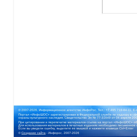
© 2007-2026, Информационное агентство ИнфоРос. Тел.: +7 495 718-84-11, E-
Портал «ИнфоШОС» зарегистрирован в Федеральной службе по надзору в сфе
охраны культурного наследия. Свидетельство Эл № 77-31649 от 04 апреля 200
При цитировании и перепечатке материалов ссылка на портал «ИнфоШОС» об
Для использования материалов в печатных изданиях необходимо письменное 
Если вы увидели ошибку, выделите ее мышкой и нажмите клавиши Ctrl+Enter
©
Создание сайта
- Инфорос, 2007-2026