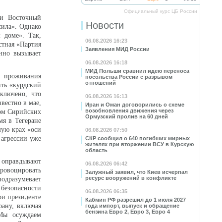
Официальный курс ЦБ России
ии Восточный
Новости
сила». Однако
 доме». Так,
06.08.2026 16:23
стная «Партия
Заявления МИД России
нно вызывает
06.08.2026 16:18
МИД Польши сравнил идею переноса
х проживания
посольства России с разрывом
отношений
ить «курдский
ключено, что
06.08.2026 16:13
вестно в мае,
Иран и Оман договорились о схеме
возобновления движения через
ром Сирийских
Ормузский пролив на 60 дней
мя в Тегеране
шую крах «оси
06.08.2026 07:50
 агрессии уже
СКР сообщил о 640 погибших мирных
жителях при вторжении ВСУ в Курскую
область
 оправдывают
06.08.2026 06:42
провоцировать
Залужный заявил, что Киев исчерпал
ресурс вооружений в конфликте
одразумевает
безопасности
06.08.2026 06:35
ри президенте
Кабмин РФ разрешил до 1 июля 2027
рану, включая
года импорт, выпуск и обращение
бензина Евро 2, Евро 3, Евро 4
«Мы осуждаем