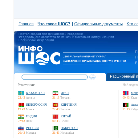
Главная
Что такое ШОС?
Официальные документы
Кто е
Портал создан при финансовой поддержке
Федерального агентства по печати и массовым коммуникациям
Российской Федерации
Расширенный п
Участники:
Наблюдате
КАЗАХСТАН
ИРАН
Монг
22:43
Астана
21:13
Тегеран
00:43
Улан-
БЕЛОРУССИЯ
КИРГИЗИЯ
Афга
19:43
Минск
22:43
Бишкек
21:13
Кабу
ИНДИЯ
КИТАЙ
22:13
Дели
00:43
Пекин
РОССИЯ
ПАКИСТАН
20:43
Москва
21:43
Исламабад