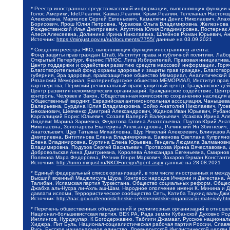
* Реестр иностранных средств массовой информации, выполняющих функции 
Голос Америки, Idel.Реалии, Кавказ.Реалии, Крым.Реалии, Телеканал Настоя
Алексеевна, Маркелов Сергей Евгеньевич, Камалягин Денис Николаевич, Апах
Борисович, Ярош Юлия Петровна, Чуракова Ольга Владимировна, Железнова М
Рождественский Илья Дмитриевич, Апухтина Юлия Владимировна, Постернак Ал
Алеся Алексеевна, Долинина Ирина Николаевна, Шлейнов Роман Юрьевич, Ани
Источник:
https://minjust.gov.ru/ru/documents/7755/
данные на
03.09.2021
* Сведения реестра НКО, выполняющих функции иностранного агента:
Фонд защиты прав граждан Штаб, Институт права и публичной политики, Лаб
Открытый Петербург, Феникс ПЛЮС, Лига Избирателей, Правовая инициатива, 
Центр поддержки и содействия развитию средств массовой информации, Горя
Благотворительный фонд охраны здоровья и защиты прав граждан, Благотвори
губерния, Эра здоровья, правозащитное общество Мемориал, Аналитический 
Рязанский Мемориал, Екатеринбургское общество МЕМОРИАЛ, Институт прав ч
партнерства, Пермский региональный правозащитный центр, Гражданское де
Центр развития некоммерческих организаций, Гражданское содействие, Цент
контроль, Человек и Закон, Общественная комиссия по сохранению наследия
Общественный вердикт, Евразийская антимонопольная ассоциация, Чанышева 
Валерьевна, Бурдина Юлия Владимировна, Бойко Анатолий Николаевич, Гусев
Бекханович, Шевченко Дмитрий Александрович, Жданов Иван Юрьевич, Рубано
Каргалицкий Борис Юльевич, Созаев Валерий Валерьевич, Исакова Ирина Ал
Людевиг Марина Зариевна, Федотова Галина Анатольевна, Паутов Юрий Анато
Николаевна, Золотарева Екатерина Александровна, Рачинский Ян Збигневич
Анатольевич, Щур Татьяна Михайловна, Щур Николай Алексеевич, Блинушов 
Дмитриевна, Вититинова Елена Владимировна, Баженова Светлана Куприяновн
Елена Владимировна, Буртина Елена Юрьевна, Гендель Людмила Залмановна,
Владимировна, Подузов Сергей Васильевич, Протасова Ирина Вячеславовна, 
Добровольская Анна Дмитриевна, Королева Александра Евгеньевна, Смирнов
Полякова Мара Федоровна, Резник Генри Маркович, Захаров Герман Констант
Источник:
http://unro.minjust.ru/NKOForeignAgent.aspx
данные на
28.08.2021
* Единый федеральный список организаций, в том числе иностранных и межд
Высший военный Маджлисуль Шура, Конгресс народов Ичкерии и Дагестана, Ал
Талибан, Исламская партия Туркестана, Общество социальных реформ, Общест
Джабха аль-Нусра ли-Ахль аш-Шам, Народное ополчение имени К. Минина и Д
давлати исломи, Террористическое сообщество Сеть, Катиба Таухид валь-Дж
Источник:
http://nac.gov.ru/terroristicheskie-i-ekstremistskie-organizacii-i-materialy.ht
* Перечень общественных объединений и религиозных организаций в отношен
Национал-большевистская партия, ВЕК РА, Рада земли Кубанской Духовно Ро
Инглингов, Нурджулар, К Богодержавию, Таблиги Джамаат, Русское национал
Хиджра, Пит Буль, Национал-социалистическая рабочая партия России, Слав
Русь, Русское национальное единство, Древнерусской Инглистической церкви