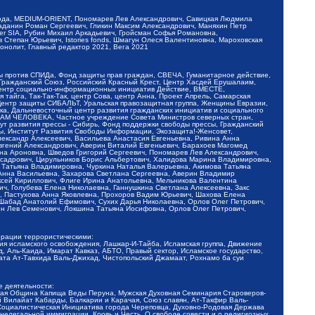
обода, MEDIUM-ORIENT, Пономарев Лев Александрович, Савицкая Людмила
Баданин Роман Сергеевич, Гликин Максим Александрович, Маняхин Петр
er SIA, Рубин Михаил Аркадьевич, Гройсман Софья Романовна,
Степан Юрьевич, Istories fonds, Шмагун Олеся Валентиновна, Мароховская
нолит, Главный редактор 2021, Вега 2021
Мы против СПИДа, Фонд защиты прав граждан, СВЕЧА, Гуманитарное действие,
 Гражданский Союз, Российский Красный Крест, Центр Хасдей Ерушалаим,
 Центр социально-информационных инициатив Действие, ВМЕСТЕ,
айга, Так-Так-Так, центр Сова, центр Анна, Проект Апрель, Самарская
Центр защиты СИБАЛЬТ, Уральская правозащитная группа, Женщины Евразии,
ка, Дальневосточный центр развития гражданских инициатив и социального
АВАМ ЧЕЛОВЕКА, Частное учреждение Совета Министров северных стран,
т развития прессы - Сибирь, Фонд поддержки свободы прессы, Гражданский
ы, Институт Развития Свободы Информации, Экозащита!-Женсовет,
ександр Алексеевич, Васильева Анастасия Евгеньевна, Ривина Анна
вгений Александрович, Аверин Виталий Евгеньевич, Барахоев Магомед
на Ароновна, Шведов Григорий Сергеевич, Пономарев Лев Александрович,
ксадрович, Цирульников Борис Альбертович, Халидова Марина Владимировна,
 Татьяна Владимировна, Чуркина Наталья Валерьевна, Акимова Татьяна
 Анна Васильевна, Захарова Светлана Сергеевна, Аверин Владимир
ксей Кириллович, Флиге Ирина Анатольевна, Мельникова Валентина
, Голубева Елена Николаевна, Ганнушкина Светлана Алексеевна, Закс
, Пастухова Анна Яковлевна, Прохоров Вадим Юрьевич, Шахова Елена
 Шабад Анатолий Ефимович, Сухих Дарья Николаевна, Орлов Олег Петрович,
н Лев Семенович, Локшина Татьяна Иосифовна, Орлов Олег Петрович,
ерации террористическими:
ия исламского освобождения, Лашкар-И-Тайба, Исламская группа, Движение
 Аль-Каида, Имарат Кавказ, АБТО, Правый сектор, Исламское государство,
та Ат-Тавхида Валь-Джихад, Чистопольский Джамаат, Рохнамо ба суи
е деятельности:
ская Община Капища Веды Перуна, Мужская Духовная Семинария Староверов-
 Вилайат Кабарды, Балкарии и Карачая, Союз славян, Ат-Такфир Валь-
 Социалистическая Инициатива города Череповца, Духовно-Родовая Держава
нелегальной иммиграции, Кровь и Честь, О свободе совести и о религиозных