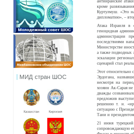
антииранские атаки
кроме развязывани
Куртулмуш. «Это на
дипломатию», – вто
Атака Израиля в о
геноцидная админи
администрации пр
последствиями нап
Министерстве иност
а также подводных 
эскалации регионал
сценарий стал реаль
Этот относительно 
МИД стран ШОС
Эрдогана, назвавш
несмотря на перио
хозяин Ак-Сарая не
дважды созванивал
предложив выступи
решению т. н. «ир
ситуацию с Презид
Казахстан
Киргизия
Тани и президенто
21 июня турецкий
сопровождающую его
Фидан и министр о