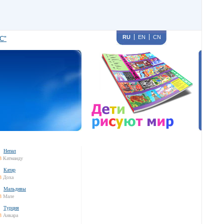
RU
EN
CN
С"
Непал
3
Катманду
Катар
3
Доха
Мальдивы
3
Мале
Турция
3
Анкара