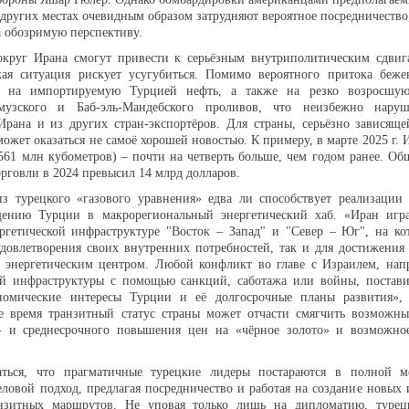
 других местах очевидным образом затрудняют вероятное посредничество
а обозримую перспективу.
округ Ирана смогут привести к серьёзным внутриполитическим сдвиг
кая ситуация рискует усугубиться. Помимо вероятного притока бежен
н на импортируемую Турцией нефть, а также на резко возросшую
музского и Баб-эль-Мандебского проливов, что неизбежно нару
Ирана и из других стран-экспортёров. Для страны, серьёзно зависящ
может оказаться не самоё хорошей новостью. К примеру, в марте 2025 г. 
561 млн кубометров) – почти на четверть больше, чем годом ранее. О
орговли в 2024 превысил 14 млрд долларов.
з турецкого «газового уравнения» едва ли способствует реализации
ению Турции в макрорегиональный энергетический хаб. «Иран игр
ргетической инфраструктуре "Восток – Запад" и "Север – Юг", на ко
удовлетворения своих внутренних потребностей, так и для достижения
м энергетическим центром. Любой конфликт во главе с Израилем, нап
ой инфраструктуры с помощью санкций, саботажа или войны, постави
ономические интересы Турции и её долгосрочные планы развития»
 время транзитный статус страны может отчасти смягчить возможны
о- и среднесрочного повышения цен на «чёрное золото» и возможно
ться, что прагматичные турецкие лидеры постараются в полной м
ловой подход, предлагая посредничество и работая на создание новых
нзитных маршрутов. Не уповая только лишь на дипломатию, турец