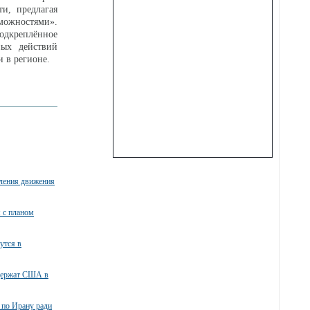
и, предлагая
можностями».
дкреплённое
ных действий
 в регионе.
вления движения
я с планом
утся в
ддержат США в
 по Ирану ради