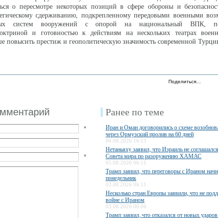
ться о пересмотре некоторых позиций в сфере обороны и безопасност
атегическому сдерживанию, подкрепленному передовыми военными воз
вых систем вооружений с опорой на национальный ВПК, по
октриной и готовностью к действиям на нескольких театрах воен
е повысить престиж и геополитическую значимость современной Турции
Поделиться…
омментарий
Ранее по теме
Иран и Оман договорились о схеме возобно
*
через Ормузский пролив на 60 дней
06.08.2026 16:13
Нетаньяху заявил, что Израиль не соглашалс
*
Совета мира по разоружению ХАМАС
05.08.2026 06:11
Трамп заявил, что переговоры с Ираном начн
понедельник
03.08.2026 06:11
Несколько стран Европы заявили, что не по
войне с Ираном
03.08.2026 06:06
Трамп заявил, что отказался от новых ударов