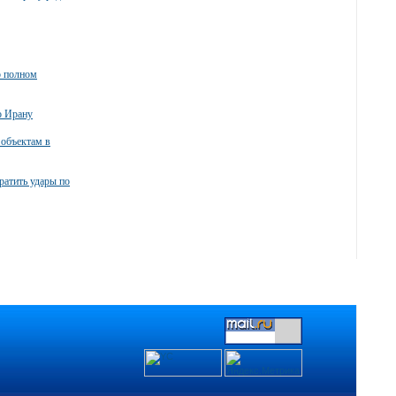
о полном
о Ирану
 объектам в
атить удары по