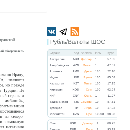
иранской
Рубль/Валюты ШОС
ый обозреватель
Страна
Код
Валюта
Ном.
Курс
Австралия
AUD
Доллар
1
57.05
Азербайджан
AZN
Манат
1
47.61
Армения
AMD
Драм
100
22.10
иля по Ирану,
Индия
INR
Рупия
100
85.08
А, являются
Казахстан
KZT
Тенге
100
17.15
ре, но прежде
Киргизия
KGS
Сом
100
92.54
 в Турции. Не
дней страны и
КНР
CNY
Юань
1
11.97
» амбиций»,
Таджикистан
TJS
Сомони
10
87.61
рагментации
Турецкая
TRY
Лира
10
17.03
остоявшееся
Узбекистан
UZS
Сум
10000
68.08
в из северо-
в и возможную
Cша
USD
Доллар
1
80.93
жет негативно
Eвропа
EUR
Евро
1
93.19