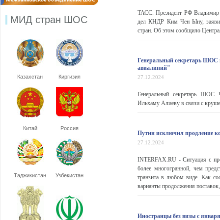
ТАСС. Президент РФ Владимир 
МИД стран ШОС
дел КНДР Ким Чен Ыну, заявил
стран. Об этом сообщило Центра
Генеральный секретарь ШОС в
авиалиний"
Казахстан
Киргизия
27.12.2024
Генеральный секретарь ШОС Ч
Ильхаму Алиеву в связи с крушен
Китай
Россия
Путин исключил продление кон
27.12.2024
INTERFAX.RU - Ситуация с прод
более многогранной, чем предс
Таджикистан
Узбекистан
транзита в любом виде. Как с
варианты продолжения поставок
Иностранцы без визы с января 