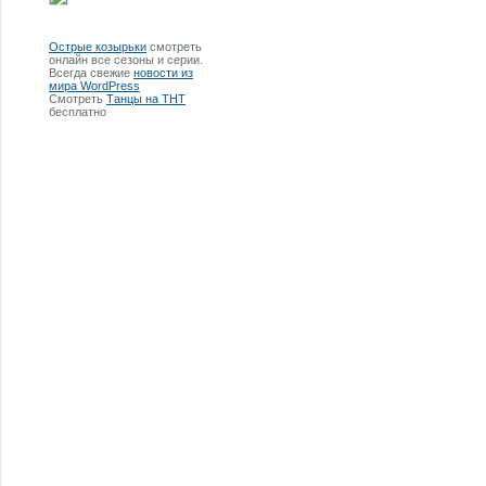
Острые козырьки
смотреть
онлайн все сезоны и серии.
Всегда свежие
новости из
мира WordPress
Смотреть
Танцы на ТНТ
бесплатно