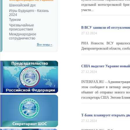
отдельной мотострелковой бри
Шанхайский дух
участи...
Игры Будущего - Казань
2024
Туризм
Чрезвычайные
В ВСУ заявили об отступлени
происшествия
27.12.2024
Международное
сотрудничество
РИА Новости. ВСУ пришлось 
Все темы »
Днепропетровской области, сооб
США выделят Украине новый 
27.12.2024
INTERFAX.RU - Администрация
этом сообщают в пятницу амер
объявит об отправке нового в
госсекретарь США Энтони Блинк
Т-Банк планирует открыть дв
27.12.2024