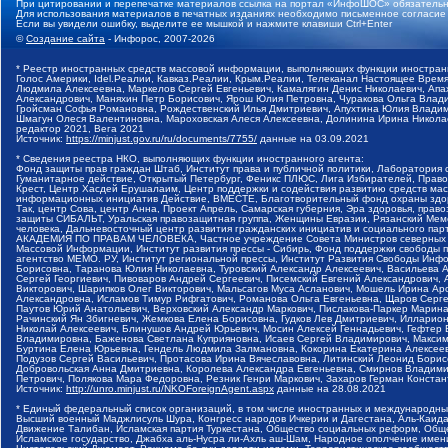
При цитировании и перепечатке материалов ссылка на портал «ИнфоШОС» обязательн
Для использования материалов в печатных изданиях необходимо письменное согласие
Если вы увидели ошибку, выделите ее мышкой и нажмите клавиши Ctrl+Enter
©
Создание сайта
- Инфорос, 2007-2026
* Реестр иностранных средств массовой информации, выполняющих функции иностранн
Голос Америки, Idel.Реалии, Кавказ.Реалии, Крым.Реалии, Телеканал Настоящее Время
Людмила Алексеевна, Маркелов Сергей Евгеньевич, Камалягин Денис Николаевич, Апах
Александрович, Маняхин Петр Борисович, Ярош Юлия Петровна, Чуракова Ольга Влади
Гройсман Софья Романовна, Рождественский Илья Дмитриевич, Апухтина Юлия Владимир
Шмагун Олеся Валентиновна, Мароховская Алеся Алексеевна, Долинина Ирина Никола
редактор 2021, Вега 2021
Источник:
https://minjust.gov.ru/ru/documents/7755/
данные на
03.09.2021
* Сведения реестра НКО, выполняющих функции иностранного агента:
Фонд защиты прав граждан Штаб, Институт права и публичной политики, Лаборатория
Гуманитарное действие, Открытый Петербург, Феникс ПЛЮС, Лига Избирателей, Правов
Крест, Центр Хасдей Ерушалаим, Центр поддержки и содействия развитию средств мас
информационных инициатив Действие, ВМЕСТЕ, Благотворительный фонд охраны здоров
Так, центр Сова, центр Анна, Проект Апрель, Самарская губерния, Эра здоровья, пр
защиты СИБАЛЬТ, Уральская правозащитная группа, Женщины Евразии, Рязанский Мемо
человека, Дальневосточный центр развития гражданских инициатив и социального пар
АКАДЕМИЯ ПО ПРАВАМ ЧЕЛОВЕКА, Частное учреждение Совета Министров северных стр
Массовой Информации, Институт развития прессы - Сибирь, Фонд поддержки свободы 
агентство МЕМО. РУ, Институт региональной прессы, Институт Развития Свободы Инф
Борисовна, Таранова Юлия Николаевна, Туровский Александр Алексеевич, Васильева 
Сергей Георгиевич, Пивоваров Андрей Сергеевич, Писемский Евгений Александрович,
Викторович, Шарипков Олег Викторович, Мальсагов Муса Асланович, Мошель Ирина Ар
Александровна, Исламов Тимур Рифгатович, Романова Ольга Евгеньевна, Щаров Серг
Паутов Юрий Анатольевич, Верховский Александр Маркович, Пислакова-Паркер Марина
Рачинский Ян Збигневич, Жемкова Елена Борисовна, Гудков Лев Дмитриевич, Иллари
Николай Алексеевич, Блинушов Андрей Юрьевич, Мосин Алексей Геннадьевич, Гефтер
Владимировна, Баженова Светлана Куприяновна, Исаев Сергей Владимирович, Максим
Буртина Елена Юрьевна, Гендель Людмила Залмановна, Кокорина Екатерина Алексеев
Подузов Сергей Васильевич, Протасова Ирина Вячеславовна, Литинский Леонид Борис
Добровольская Анна Дмитриевна, Королева Александра Евгеньевна, Смирнов Владими
Петрович, Полякова Мара Федоровна, Резник Генри Маркович, Захаров Герман Конста
Источник:
http://unro.minjust.ru/NKOForeignAgent.aspx
данные на
28.08.2021
* Единый федеральный список организаций, в том числе иностранных и международны
Высший военный Маджлисуль Шура, Конгресс народов Ичкерии и Дагестана, Аль-Каида, 
Движение Талибан, Исламская партия Туркестана, Общество социальных реформ, Общес
Исламское государство, Джабха аль-Нусра ли-Ахль аш-Шам, Народное ополчение имен