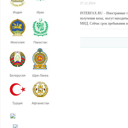
27.12.2024
Индия
Иран
INTERFAX.RU - Иностранные гр
получения визы, могут находить
МИД. Сейчас срок пребывания ино
Монголия
Пакистан
Белорусия
Шри-Ланка
Турция
Афганистан