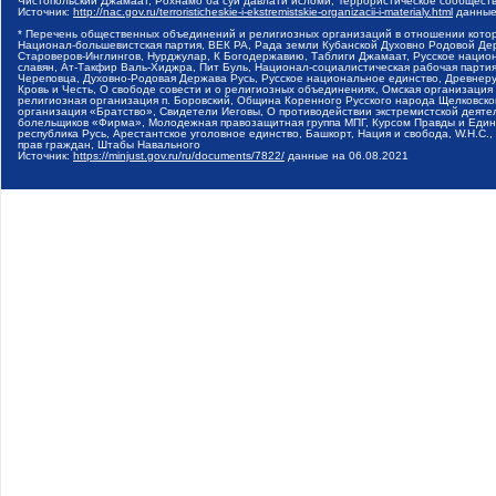
Чистопольский Джамаат, Рохнамо ба суи давлати исломи, Террористическое сообщест
Источник:
http://nac.gov.ru/terroristicheskie-i-ekstremistskie-organizacii-i-materialy.html
данные
* Перечень общественных объединений и религиозных организаций в отношении котор
Национал-большевистская партия, ВЕК РА, Рада земли Кубанской Духовно Родовой Де
Староверов-Инглингов, Нурджулар, К Богодержавию, Таблиги Джамаат, Русское наци
славян, Ат-Такфир Валь-Хиджра, Пит Буль, Национал-социалистическая рабочая парт
Череповца, Духовно-Родовая Держава Русь, Русское национальное единство, Древнер
Кровь и Честь, О свободе совести и о религиозных объединениях, Омская организаци
религиозная организация п. Боровский, Община Коренного Русского народа Щелковског
организация «Братство», Свидетели Иеговы, О противодействии экстремистской деяте
болельщиков «Фирма», Молодежная правозащитная группа МПГ, Курсом Правды и Единен
республика Русь, Арестантское уголовное единство, Башкорт, Нация и свобода, W.H.С
прав граждан, Штабы Навального
Источник:
https://minjust.gov.ru/ru/documents/7822/
данные на
06.08.2021