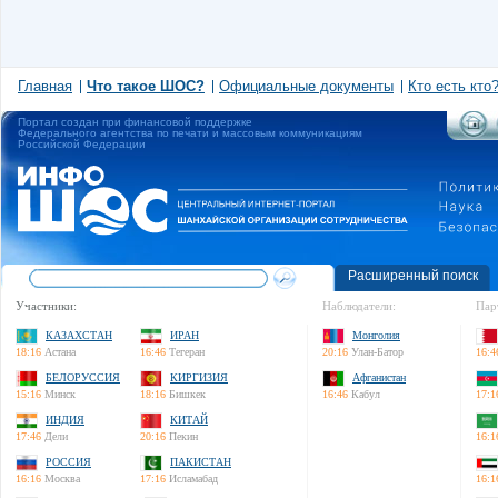
Главная
Что такое ШОС?
Официальные документы
Кто есть кто
Портал создан при финансовой поддержке
Федерального агентства по печати и массовым коммуникациям
Российской Федерации
Расширенный поиск
Участники:
Наблюдатели:
Пар
КАЗАХСТАН
ИРАН
Монголия
18:16
Астана
16:46
Тегеран
20:16
Улан-Батор
16:4
БЕЛОРУССИЯ
КИРГИЗИЯ
Афганистан
15:16
Минск
18:16
Бишкек
16:46
Кабул
17:1
ИНДИЯ
КИТАЙ
17:46
Дели
20:16
Пекин
16:1
РОССИЯ
ПАКИСТАН
16:16
Москва
17:16
Исламабад
16:1