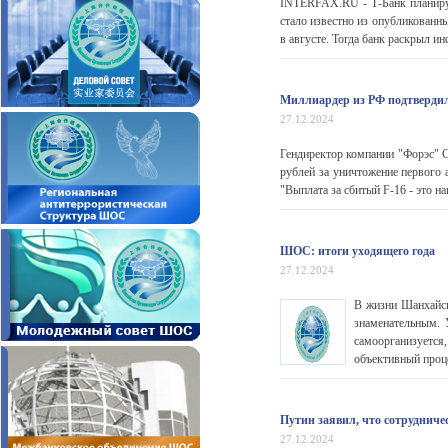
INTERFAX.RU - Т-Банк планируе
стало известно из опубликованн
в августе. Тогда банк раскрыл ин
Миллиардер из РФ подтвердил 
27.12.2024
Гендиректор компании "Форэс" 
рублей за уничтожение первого 
"Выплата за сбитый F-16 - это н
ШОС: итоги уходящего года
27.12.2024
В жизни Шанхайск
знаменательным. 
самоорганизуетс
объективный проце
Путин заявил, что сотрудниче
27.12.2024