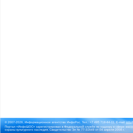
© 2007-2026, Информационное агентство ИнфоРос. Тел.: +7 495 718-84-11, E-mail:
info
Портал «ИнфоШОС» зарегистрирован в Федеральной службе по надзору в сфере массо
охраны культурного наследия. Свидетельство Эл № 77-31649 от 04 апреля 2008 г.