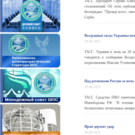
ТАСС. Президент Сербии Алекс
столкновений. Об этом сербск
беспорядки. "Прежде всего, сам
Серби...
Воздушные силы Украины поте
29.06.2025
ТАСС. Украина в ночь на 29 и
говорится в сообщении Возду
подполковник Максим Устименко. 
Над регионами России за ноч
29.06.2025
ТАСС. Средства ПВО уничтожи
Минобороны РФ. "В течение
беспилотных летательных аппарат
Иран держит удар
29.06.2025