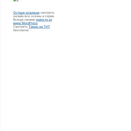
Острые козырьки
смотреть
онлайн все сезоны и серии.
Всегда свежие
новости из
мира WordPress
Смотреть
Танцы на ТНТ
бесплатно