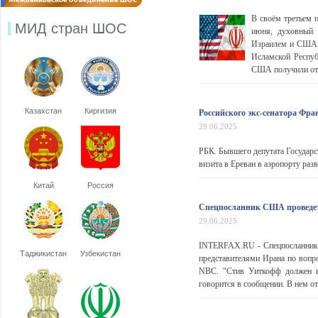
В своём третьем 
МИД стран ШОС
июня, духовный 
Израилем и США. 
Исламской Респуб
США получили от 
Казахстан
Киргизия
Российского экс-сенатора Фр
29.06.2025
РБК. Бывшего депутата Государс
визита в Ереван в аэропорту разв
Китай
Россия
Спецпосланник США проведет 
29.06.2025
INTERFAX.RU - Спецпосланник 
Таджикистан
Узбекистан
представителями Ирана по вопр
NBC. "Стив Уиткофф должен в
говорится в сообщении. В нем о