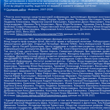
При цитировании и перепечатке материалов ссылка на портал «ИнфоШОС» обязательн
Для использования материалов в печатных изданиях необходимо письменное согласие
Если вы увидели ошибку, выделите ее мышкой и нажмите клавиши Ctrl+Enter
©
Создание сайта
- Инфорос, 2007-2026
* Реестр иностранных средств массовой информации, выполняющих функции иностранн
Голос Америки, Idel.Реалии, Кавказ.Реалии, Крым.Реалии, Телеканал Настоящее Время
Людмила Алексеевна, Маркелов Сергей Евгеньевич, Камалягин Денис Николаевич, Апах
Александрович, Маняхин Петр Борисович, Ярош Юлия Петровна, Чуракова Ольга Влади
Гройсман Софья Романовна, Рождественский Илья Дмитриевич, Апухтина Юлия Владимир
Шмагун Олеся Валентиновна, Мароховская Алеся Алексеевна, Долинина Ирина Никола
редактор 2021, Вега 2021
Источник:
https://minjust.gov.ru/ru/documents/7755/
данные на
03.09.2021
* Сведения реестра НКО, выполняющих функции иностранного агента:
Фонд защиты прав граждан Штаб, Институт права и публичной политики, Лаборатория
Гуманитарное действие, Открытый Петербург, Феникс ПЛЮС, Лига Избирателей, Правов
Крест, Центр Хасдей Ерушалаим, Центр поддержки и содействия развитию средств мас
информационных инициатив Действие, ВМЕСТЕ, Благотворительный фонд охраны здоров
Так, центр Сова, центр Анна, Проект Апрель, Самарская губерния, Эра здоровья, пр
защиты СИБАЛЬТ, Уральская правозащитная группа, Женщины Евразии, Рязанский Мемо
человека, Дальневосточный центр развития гражданских инициатив и социального пар
АКАДЕМИЯ ПО ПРАВАМ ЧЕЛОВЕКА, Частное учреждение Совета Министров северных стр
Массовой Информации, Институт развития прессы - Сибирь, Фонд поддержки свободы 
агентство МЕМО. РУ, Институт региональной прессы, Институт Развития Свободы Инф
Борисовна, Таранова Юлия Николаевна, Туровский Александр Алексеевич, Васильева 
Сергей Георгиевич, Пивоваров Андрей Сергеевич, Писемский Евгений Александрович,
Викторович, Шарипков Олег Викторович, Мальсагов Муса Асланович, Мошель Ирина Ар
Александровна, Исламов Тимур Рифгатович, Романова Ольга Евгеньевна, Щаров Серг
Паутов Юрий Анатольевич, Верховский Александр Маркович, Пислакова-Паркер Марина
Рачинский Ян Збигневич, Жемкова Елена Борисовна, Гудков Лев Дмитриевич, Иллари
Николай Алексеевич, Блинушов Андрей Юрьевич, Мосин Алексей Геннадьевич, Гефтер
Владимировна, Баженова Светлана Куприяновна, Исаев Сергей Владимирович, Максим
Буртина Елена Юрьевна, Гендель Людмила Залмановна, Кокорина Екатерина Алексеев
Подузов Сергей Васильевич, Протасова Ирина Вячеславовна, Литинский Леонид Борис
Добровольская Анна Дмитриевна, Королева Александра Евгеньевна, Смирнов Владими
Петрович, Полякова Мара Федоровна, Резник Генри Маркович, Захаров Герман Конста
Источник:
http://unro.minjust.ru/NKOForeignAgent.aspx
данные на
28.08.2021
* Единый федеральный список организаций, в том числе иностранных и международны
Высший военный Маджлисуль Шура, Конгресс народов Ичкерии и Дагестана, Аль-Каида, 
Движение Талибан, Исламская партия Туркестана, Общество социальных реформ, Общес
Исламское государство, Джабха аль-Нусра ли-Ахль аш-Шам, Народное ополчение имен