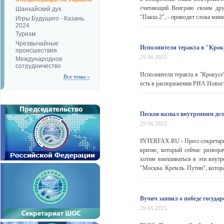
считающий Венгрию своим дру
Шанхайский дух
"Пакш-2", - приводят слова мини
Игры Будущего - Казань
2024
Туризм
Чрезвычайные
Исполнители теракта в "Кроку
происшествия
29.06.2025
Международное
сотрудничество
Исполнители теракта в "Крокусе"
Все темы »
есть в распоряжении РИА Новости
Песков назвал внутренним де
29.06.2025
INTERFAX.RU - Пресс-секретарь
кризис, который сейчас развор
хотим вмешиваться в эти внутр
"Москва. Кремль. Путин", котора
Вучич заявил о победе госуда
29.06.2025