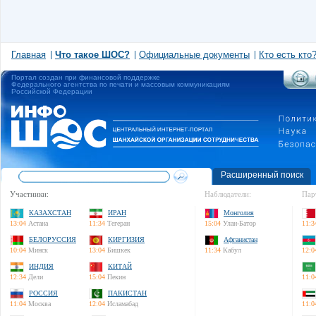
Главная
Что такое ШОС?
Официальные документы
Кто есть кто
Портал создан при финансовой поддержке
Федерального агентства по печати и массовым коммуникациям
Российской Федерации
Расширенный поиск
Участники:
Наблюдатели:
Пар
КАЗАХСТАН
ИРАН
Монголия
13:04
Астана
11:34
Тегеран
15:04
Улан-Батор
11:3
БЕЛОРУССИЯ
КИРГИЗИЯ
Афганистан
10:04
Минск
13:04
Бишкек
11:34
Кабул
12:0
ИНДИЯ
КИТАЙ
12:34
Дели
15:04
Пекин
11:0
РОССИЯ
ПАКИСТАН
11:04
Москва
12:04
Исламабад
11:0