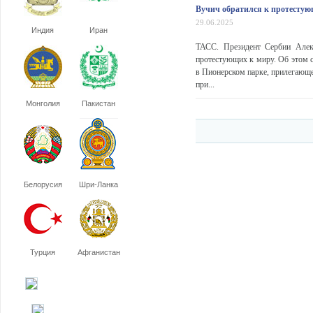
Вучич обратился к протестую
29.06.2025
Индия
Иран
ТАСС. Президент Сербии Алек
протестующих к миру. Об этом с
в Пионерском парке, прилегающе
при...
Монголия
Пакистан
Белорусия
Шри-Ланка
Турция
Афганистан