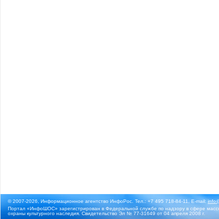
© 2007-2026, Информационное агентство ИнфоРос. Тел.: +7 495 718-84-11, E-mail:
info
Портал «ИнфоШОС» зарегистрирован в Федеральной службе по надзору в сфере массо
охраны культурного наследия. Свидетельство Эл № 77-31649 от 04 апреля 2008 г.