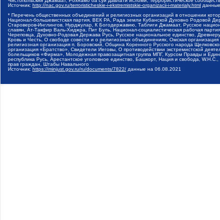
Чистопольский Джамаат, Рохнамо ба суи давлати исломи, Террористическое сообщест
Источник:
http://nac.gov.ru/terroristicheskie-i-ekstremistskie-organizacii-i-materialy.html
данные
* Перечень общественных объединений и религиозных организаций в отношении котор
Национал-большевистская партия, ВЕК РА, Рада земли Кубанской Духовно Родовой Де
Староверов-Инглингов, Нурджулар, К Богодержавию, Таблиги Джамаат, Русское наци
славян, Ат-Такфир Валь-Хиджра, Пит Буль, Национал-социалистическая рабочая парт
Череповца, Духовно-Родовая Держава Русь, Русское национальное единство, Древнер
Кровь и Честь, О свободе совести и о религиозных объединениях, Омская организаци
религиозная организация п. Боровский, Община Коренного Русского народа Щелковског
организация «Братство», Свидетели Иеговы, О противодействии экстремистской деяте
болельщиков «Фирма», Молодежная правозащитная группа МПГ, Курсом Правды и Единен
республика Русь, Арестантское уголовное единство, Башкорт, Нация и свобода, W.H.С
прав граждан, Штабы Навального
Источник:
https://minjust.gov.ru/ru/documents/7822/
данные на
06.08.2021