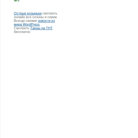
Острые козырьки
смотреть
онлайн все сезоны и серии.
Всегда свежие
новости из
мира WordPress
Смотреть
Танцы на ТНТ
бесплатно