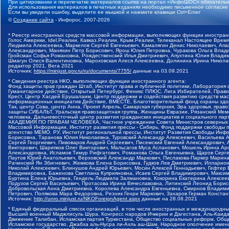
При цитировании и перепечатке материалов ссылка на портал «ИнфоШОС» обязательн
Для использования материалов в печатных изданиях необходимо письменное согласие
Если вы увидели ошибку, выделите ее мышкой и нажмите клавиши Ctrl+Enter
©
Создание сайта
- Инфорос, 2007-2026
* Реестр иностранных средств массовой информации, выполняющих функции иностранн
Голос Америки, Idel.Реалии, Кавказ.Реалии, Крым.Реалии, Телеканал Настоящее Время
Людмила Алексеевна, Маркелов Сергей Евгеньевич, Камалягин Денис Николаевич, Апах
Александрович, Маняхин Петр Борисович, Ярош Юлия Петровна, Чуракова Ольга Влади
Гройсман Софья Романовна, Рождественский Илья Дмитриевич, Апухтина Юлия Владимир
Шмагун Олеся Валентиновна, Мароховская Алеся Алексеевна, Долинина Ирина Никола
редактор 2021, Вега 2021
Источник:
https://minjust.gov.ru/ru/documents/7755/
данные на
03.09.2021
* Сведения реестра НКО, выполняющих функции иностранного агента:
Фонд защиты прав граждан Штаб, Институт права и публичной политики, Лаборатория
Гуманитарное действие, Открытый Петербург, Феникс ПЛЮС, Лига Избирателей, Правов
Крест, Центр Хасдей Ерушалаим, Центр поддержки и содействия развитию средств мас
информационных инициатив Действие, ВМЕСТЕ, Благотворительный фонд охраны здоров
Так, центр Сова, центр Анна, Проект Апрель, Самарская губерния, Эра здоровья, пр
защиты СИБАЛЬТ, Уральская правозащитная группа, Женщины Евразии, Рязанский Мемо
человека, Дальневосточный центр развития гражданских инициатив и социального пар
АКАДЕМИЯ ПО ПРАВАМ ЧЕЛОВЕКА, Частное учреждение Совета Министров северных стр
Массовой Информации, Институт развития прессы - Сибирь, Фонд поддержки свободы 
агентство МЕМО. РУ, Институт региональной прессы, Институт Развития Свободы Инф
Борисовна, Таранова Юлия Николаевна, Туровский Александр Алексеевич, Васильева 
Сергей Георгиевич, Пивоваров Андрей Сергеевич, Писемский Евгений Александрович,
Викторович, Шарипков Олег Викторович, Мальсагов Муса Асланович, Мошель Ирина Ар
Александровна, Исламов Тимур Рифгатович, Романова Ольга Евгеньевна, Щаров Серг
Паутов Юрий Анатольевич, Верховский Александр Маркович, Пислакова-Паркер Марина
Рачинский Ян Збигневич, Жемкова Елена Борисовна, Гудков Лев Дмитриевич, Иллари
Николай Алексеевич, Блинушов Андрей Юрьевич, Мосин Алексей Геннадьевич, Гефтер
Владимировна, Баженова Светлана Куприяновна, Исаев Сергей Владимирович, Максим
Буртина Елена Юрьевна, Гендель Людмила Залмановна, Кокорина Екатерина Алексеев
Подузов Сергей Васильевич, Протасова Ирина Вячеславовна, Литинский Леонид Борис
Добровольская Анна Дмитриевна, Королева Александра Евгеньевна, Смирнов Владими
Петрович, Полякова Мара Федоровна, Резник Генри Маркович, Захаров Герман Конста
Источник:
http://unro.minjust.ru/NKOForeignAgent.aspx
данные на
28.08.2021
* Единый федеральный список организаций, в том числе иностранных и международны
Высший военный Маджлисуль Шура, Конгресс народов Ичкерии и Дагестана, Аль-Каида, 
Движение Талибан, Исламская партия Туркестана, Общество социальных реформ, Общес
Исламское государство, Джабха аль-Нусра ли-Ахль аш-Шам, Народное ополчение имен