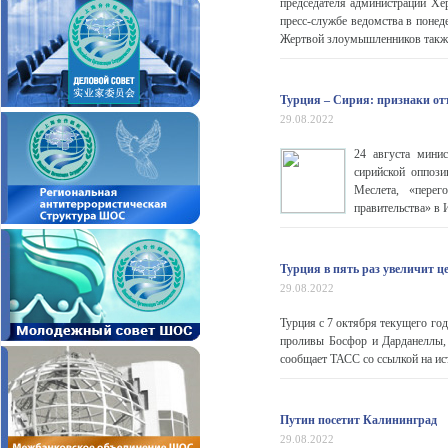
председателя администрации Хе
пресс-службе ведомства в понед
Жертвой злоумышленников также 
Турция – Сирия: признаки от
29.08.2022
24 августа мини
сирийской оппози
Меслета, «перег
правительства» в
Турция в пять раз увеличит ц
29.08.2022
Турция с 7 октября текущего год
проливы Босфор и Дарданеллы,
сообщает ТАСС со ссылкой на ис
Путин посетит Калининград
29.08.2022