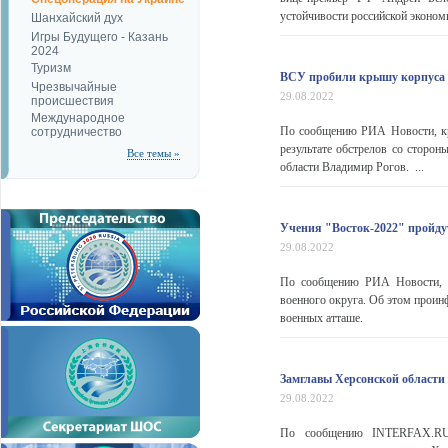
устойчивости российской эконом
Шанхайский дух
Игры Будущего - Казань
2024
Туризм
ВСУ пробили крышу корпуса З
Чрезвычайные
29.08.2022
происшествия
Международное
По сообщению РИА Новости, кр
сотрудничество
результате обстрелов со сторо
Все темы »
области Владимир Рогов. ...
Учения "Восток-2022" пройду
29.08.2022
По сообщению РИА Новости, ст
военного округа. Об этом прои
военных атташе.
Замглавы Херсонской области 
29.08.2022
По сообщению INTERFAX.RU, 