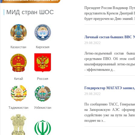
Президент России Владимир Пут
МИД стран ШОС
представитель Кремля Дмитрий Пе
будет приурочен ко Дню знаний. П
Личный состав бывших ВВС 
29.08.2022
Казахстан
Киргизия
Летно-подъемный состав быв
средствами ПВО. Об этом сооб
квалифицированный летно-подъе
- эффективными д...
Китай
Россия
Гендиректор МАГАТЭ заявил, 
29.08.2022
По сообщению ТАСС, Генеральны
Таджикистан
Узбекистан
на Запорожскую АЭС сформиро
содействию уже на пути на Зап
позднее на э...