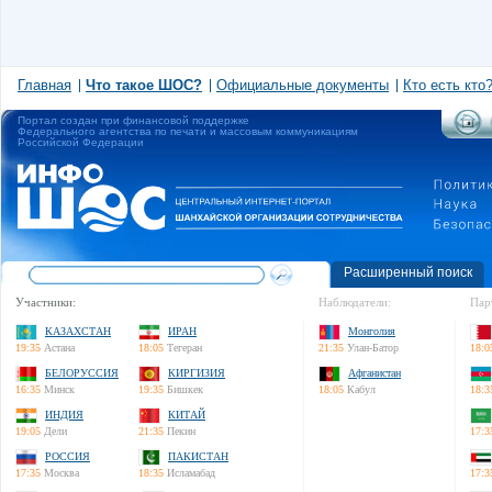
Главная
Что такое ШОС?
Официальные документы
Кто есть кто
Портал создан при финансовой поддержке
Федерального агентства по печати и массовым коммуникациям
Российской Федерации
Расширенный поиск
Участники:
Наблюдатели:
Пар
КАЗАХСТАН
ИРАН
Монголия
19:35
Астана
18:05
Тегеран
21:35
Улан-Батор
18:0
БЕЛОРУССИЯ
КИРГИЗИЯ
Афганистан
16:35
Минск
19:35
Бишкек
18:05
Кабул
18:3
ИНДИЯ
КИТАЙ
19:05
Дели
21:35
Пекин
17:3
РОССИЯ
ПАКИСТАН
17:35
Москва
18:35
Исламабад
17:3