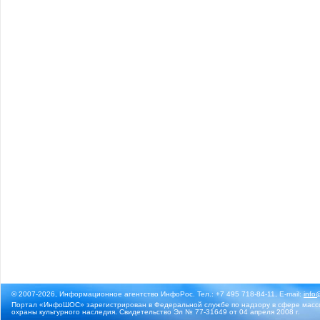
© 2007-2026, Информационное агентство ИнфоРос. Тел.: +7 495 718-84-11, E-mail:
info
Портал «ИнфоШОС» зарегистрирован в Федеральной службе по надзору в сфере массо
охраны культурного наследия. Свидетельство Эл № 77-31649 от 04 апреля 2008 г.