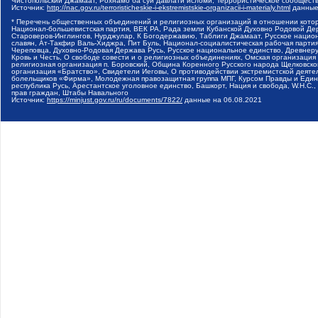
Чистопольский Джамаат, Рохнамо ба суи давлати исломи, Террористическое сообщест
Источник:
http://nac.gov.ru/terroristicheskie-i-ekstremistskie-organizacii-i-materialy.html
данные
* Перечень общественных объединений и религиозных организаций в отношении котор
Национал-большевистская партия, ВЕК РА, Рада земли Кубанской Духовно Родовой Де
Староверов-Инглингов, Нурджулар, К Богодержавию, Таблиги Джамаат, Русское наци
славян, Ат-Такфир Валь-Хиджра, Пит Буль, Национал-социалистическая рабочая парт
Череповца, Духовно-Родовая Держава Русь, Русское национальное единство, Древнер
Кровь и Честь, О свободе совести и о религиозных объединениях, Омская организаци
религиозная организация п. Боровский, Община Коренного Русского народа Щелковског
организация «Братство», Свидетели Иеговы, О противодействии экстремистской деяте
болельщиков «Фирма», Молодежная правозащитная группа МПГ, Курсом Правды и Единен
республика Русь, Арестантское уголовное единство, Башкорт, Нация и свобода, W.H.С
прав граждан, Штабы Навального
Источник:
https://minjust.gov.ru/ru/documents/7822/
данные на
06.08.2021