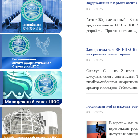
Задержанный в Крыму агент С
03.06.2025
Агент СБУ, задержанный в Крыму 
предоставленном ТАСС в ЦОС ФС
устройство. Просто прислали виде
Зампредседателя ВК НПКСК по
межрегиональном форуме
03.06.2025
Синьхуа. С 1 по 2 июня зам
консультативного совета Китая
китайско-узбекском межрегиона
премьер-министром Узбекистана 
Российская нефть находит дор
03.06.2025
В апреле – мае с
перевозками рос
доступных танкер