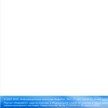
© 2007-2026, Информационное агентство ИнфоРос. Тел.: +7 495 718-84-11, E-mail:
info
Портал «ИнфоШОС» зарегистрирован в Федеральной службе по надзору в сфере массо
охраны культурного наследия. Свидетельство Эл № 77-31649 от 04 апреля 2008 г.