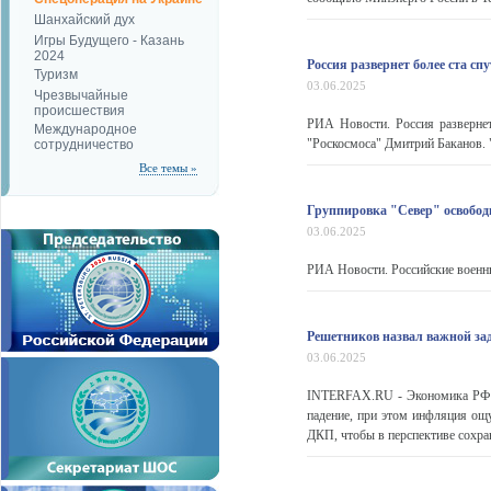
Шанхайский дух
Игры Будущего - Казань
2024
Россия развернет более ста с
Туризм
03.06.2025
Чрезвычайные
происшествия
РИА Новости. Россия развернет
Международное
"Роскосмоса" Дмитрий Баканов. "
сотрудничество
Все темы »
Группировка "Север" освобод
03.06.2025
РИА Новости. Российские военн
Решетников назвал важной за
03.06.2025
INTERFAX.RU - Экономика РФ в
падение, при этом инфляция ощ
ДКП, чтобы в перспективе сохран