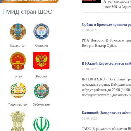
А вот стоимость 
ниже $60 за барре
МИД стран ШОС
Орбан: в Брюсселе приняли р
03.06.2025
РИА Новости. В Брюсселе прин
Венгрии Виктор Орбан.
Казахстан
Киргизия
В Южной Корее состоятся выб
03.06.2025
Китай
Россия
INTERFAX.RU - Во вторник граж
президента страны. Избирательны
и будут работать до 20:00 (14:
президент вступит в должность п
Таджикистан
Узбекистан
Балицкий: Запорожская област
03.06.2025
ТАСС. В результате обстрелов 