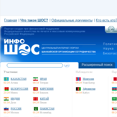
Главная
Что такое ШОС?
Официальные документы
Кто есть кто
Портал создан при финансовой поддержке
Федерального агентства по печати и массовым коммуникациям
Российской Федерации
Расширенный поиск
Участники:
Наблюдатели:
Пар
КАЗАХСТАН
ИРАН
Монголия
02:24
Астана
00:54
Тегеран
04:24
Улан-Батор
00:5
БЕЛОРУССИЯ
КИРГИЗИЯ
Афганистан
23:24
Минск
02:24
Бишкек
00:54
Кабул
01:2
ИНДИЯ
КИТАЙ
01:54
Дели
04:24
Пекин
00:2
РОССИЯ
ПАКИСТАН
00:24
Москва
01:24
Исламабад
00:2