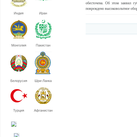
обесточена. Об этом заявил г
повреждено высоковольтное обору
Индия
Иран
Монголия
Пакистан
Белорусия
Шри-Ланка
Турция
Афганистан