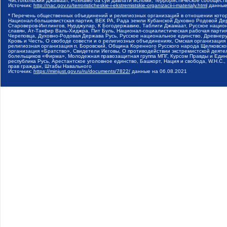
Чистопольский Джамаат, Рохнамо ба суи давлати исломи, Террористическое сообщест
Источник:
http://nac.gov.ru/terroristicheskie-i-ekstremistskie-organizacii-i-materialy.html
данные
* Перечень общественных объединений и религиозных организаций в отношении котор
Национал-большевистская партия, ВЕК РА, Рада земли Кубанской Духовно Родовой Де
Староверов-Инглингов, Нурджулар, К Богодержавию, Таблиги Джамаат, Русское наци
славян, Ат-Такфир Валь-Хиджра, Пит Буль, Национал-социалистическая рабочая парт
Череповца, Духовно-Родовая Держава Русь, Русское национальное единство, Древнер
Кровь и Честь, О свободе совести и о религиозных объединениях, Омская организаци
религиозная организация п. Боровский, Община Коренного Русского народа Щелковског
организация «Братство», Свидетели Иеговы, О противодействии экстремистской деяте
болельщиков «Фирма», Молодежная правозащитная группа МПГ, Курсом Правды и Единен
республика Русь, Арестантское уголовное единство, Башкорт, Нация и свобода, W.H.С
прав граждан, Штабы Навального
Источник:
https://minjust.gov.ru/ru/documents/7822/
данные на
06.08.2021