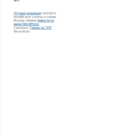
Острые козырьки
смотреть
онлайн все сезоны и серии.
Всегда свежие
новости из
мира WordPress
Смотреть
Танцы на ТНТ
бесплатно