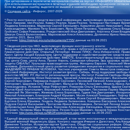
При цитировании и перепечатке материалов ссылка на портал «ИнфоШОС» обязательн
Для использования материалов в печатных изданиях необходимо письменное согласие
Если вы увидели ошибку, выделите ее мышкой и нажмите клавиши Ctrl+Enter
©
Создание сайта
- Инфорос, 2007-2026
* Реестр иностранных средств массовой информации, выполняющих функции иностранн
Голос Америки, Idel.Реалии, Кавказ.Реалии, Крым.Реалии, Телеканал Настоящее Время
Людмила Алексеевна, Маркелов Сергей Евгеньевич, Камалягин Денис Николаевич, Апах
Александрович, Маняхин Петр Борисович, Ярош Юлия Петровна, Чуракова Ольга Влади
Гройсман Софья Романовна, Рождественский Илья Дмитриевич, Апухтина Юлия Владимир
Шмагун Олеся Валентиновна, Мароховская Алеся Алексеевна, Долинина Ирина Никола
редактор 2021, Вега 2021
Источник:
https://minjust.gov.ru/ru/documents/7755/
данные на
03.09.2021
* Сведения реестра НКО, выполняющих функции иностранного агента:
Фонд защиты прав граждан Штаб, Институт права и публичной политики, Лаборатория
Гуманитарное действие, Открытый Петербург, Феникс ПЛЮС, Лига Избирателей, Правов
Крест, Центр Хасдей Ерушалаим, Центр поддержки и содействия развитию средств мас
информационных инициатив Действие, ВМЕСТЕ, Благотворительный фонд охраны здоров
Так, центр Сова, центр Анна, Проект Апрель, Самарская губерния, Эра здоровья, пр
защиты СИБАЛЬТ, Уральская правозащитная группа, Женщины Евразии, Рязанский Мемо
человека, Дальневосточный центр развития гражданских инициатив и социального пар
АКАДЕМИЯ ПО ПРАВАМ ЧЕЛОВЕКА, Частное учреждение Совета Министров северных стр
Массовой Информации, Институт развития прессы - Сибирь, Фонд поддержки свободы 
агентство МЕМО. РУ, Институт региональной прессы, Институт Развития Свободы Инф
Борисовна, Таранова Юлия Николаевна, Туровский Александр Алексеевич, Васильева 
Сергей Георгиевич, Пивоваров Андрей Сергеевич, Писемский Евгений Александрович,
Викторович, Шарипков Олег Викторович, Мальсагов Муса Асланович, Мошель Ирина Ар
Александровна, Исламов Тимур Рифгатович, Романова Ольга Евгеньевна, Щаров Серг
Паутов Юрий Анатольевич, Верховский Александр Маркович, Пислакова-Паркер Марина
Рачинский Ян Збигневич, Жемкова Елена Борисовна, Гудков Лев Дмитриевич, Иллари
Николай Алексеевич, Блинушов Андрей Юрьевич, Мосин Алексей Геннадьевич, Гефтер
Владимировна, Баженова Светлана Куприяновна, Исаев Сергей Владимирович, Максим
Буртина Елена Юрьевна, Гендель Людмила Залмановна, Кокорина Екатерина Алексеев
Подузов Сергей Васильевич, Протасова Ирина Вячеславовна, Литинский Леонид Борис
Добровольская Анна Дмитриевна, Королева Александра Евгеньевна, Смирнов Владими
Петрович, Полякова Мара Федоровна, Резник Генри Маркович, Захаров Герман Конста
Источник:
http://unro.minjust.ru/NKOForeignAgent.aspx
данные на
28.08.2021
* Единый федеральный список организаций, в том числе иностранных и международны
Высший военный Маджлисуль Шура, Конгресс народов Ичкерии и Дагестана, Аль-Каида, 
Движение Талибан, Исламская партия Туркестана, Общество социальных реформ, Общес
Исламское государство, Джабха аль-Нусра ли-Ахль аш-Шам, Народное ополчение имен