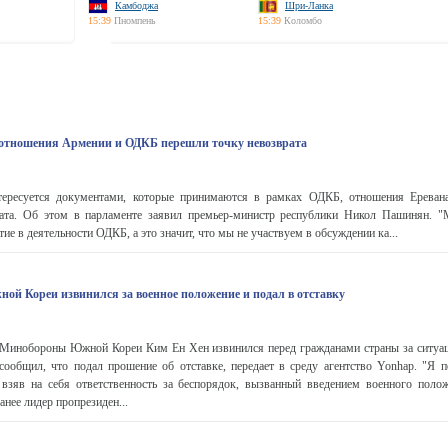
Камбоджа
Шри-Ланка
15:39
Пномпень
15:39
Коломбо
 отношения Армении и ОДКБ перешли точку невозврата
ересуется документами, которые принимаются в рамках ОДКБ, отношения Еревана
ата. Об этом в парламенте заявил премьер-министр республики Никол Пашинян. "
ие в деятельности ОДКБ, а это значит, что мы не участвуем в обсуждении ка...
й Кореи извинился за военное положение и подал в отставку
инобороны Южной Кореи Ким Ен Хен извинился перед гражданами страны за ситуа
сообщил, что подал прошение об отставке, передает в среду агентство Yonhap. "Я п
, взяв на себя ответственность за беспорядок, вызванный введением военного полож
нее лидер пропрезиден...