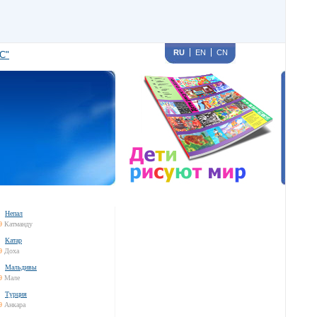
RU
EN
CN
С"
Непал
9
Катманду
Катар
9
Доха
Мальдивы
9
Мале
Турция
9
Анкара