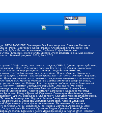
обода, MEDIUM-ORIENT, Пономарев Лев Александрович, Савицкая Людмила
Баданин Роман Сергеевич, Гликин Максим Александрович, Маняхин Петр
er SIA, Рубин Михаил Аркадьевич, Гройсман Софья Романовна,
Степан Юрьевич, Istories fonds, Шмагун Олеся Валентиновна, Мароховская
нолит, Главный редактор 2021, Вега 2021
Мы против СПИДа, Фонд защиты прав граждан, СВЕЧА, Гуманитарное действие,
 Гражданский Союз, Российский Красный Крест, Центр Хасдей Ерушалаим,
 Центр социально-информационных инициатив Действие, ВМЕСТЕ,
айга, Так-Так-Так, центр Сова, центр Анна, Проект Апрель, Самарская
Центр защиты СИБАЛЬТ, Уральская правозащитная группа, Женщины Евразии,
ка, Дальневосточный центр развития гражданских инициатив и социального
АВАМ ЧЕЛОВЕКА, Частное учреждение Совета Министров северных стран,
т развития прессы - Сибирь, Фонд поддержки свободы прессы, Гражданский
ы, Институт Развития Свободы Информации, Экозащита!-Женсовет,
ександр Алексеевич, Васильева Анастасия Евгеньевна, Ривина Анна
вгений Александрович, Аверин Виталий Евгеньевич, Барахоев Магомед
на Ароновна, Шведов Григорий Сергеевич, Пономарев Лев Александрович,
ксадрович, Цирульников Борис Альбертович, Халидова Марина Владимировна,
 Татьяна Владимировна, Чуркина Наталья Валерьевна, Акимова Татьяна
 Анна Васильевна, Захарова Светлана Сергеевна, Аверин Владимир
ксей Кириллович, Флиге Ирина Анатольевна, Мельникова Валентина
, Голубева Елена Николаевна, Ганнушкина Светлана Алексеевна, Закс
, Пастухова Анна Яковлевна, Прохоров Вадим Юрьевич, Шахова Елена
 Шабад Анатолий Ефимович, Сухих Дарья Николаевна, Орлов Олег Петрович,