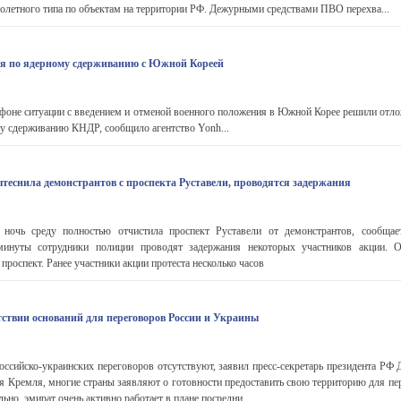
летного типа по объектам на территории РФ. Дежурными средствами ПВО перехва...
 по ядерному сдерживанию с Южной Кореей
оне ситуации с введением и отменой военного положения в Южной Корее решили отло
му сдерживанию КНДР, сообщило агентство Yonh...
теснила демонстрантов с проспекта Руставели, проводятся задержания
ночь среду полностью отчистила проспект Руставели от демонстрантов, сообщает
минуты сотрудники полиции проводят задержания некоторых участников акции. О
проспект. Ранее участники акции протеста несколько часов
тствии оснований для переговоров России и Украины
ссийско-украинских переговоров отсутствуют, заявил пресс-секретарь президента РФ 
я Кремля, многие страны заявляют о готовности предоставить свою территорию для пе
льно, эмират очень активно работает в плане посредни...