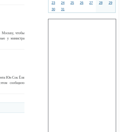
23
24
25
26
27
28
29
30
31
в Москву, чтобы
вью у министра
ента Юн Сок Ёля
 этом сообщило