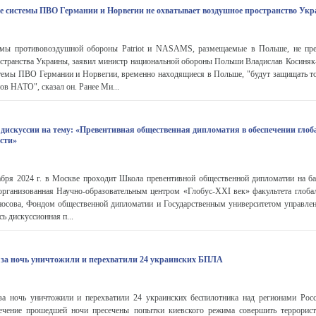
 системы ПВО Германии и Норвегии не охватывает воздушное пространство Ук
ы противовоздушной обороны Patriot и NASAMS, размещаемые в Польше, не пре
странства Украины, заявил министр национальной обороны Польши Владислав Косиня
темы ПВО Германии и Норвегии, временно находящиеся в Польше, "будут защищать т
ов НАТО", сказал он. Ранее Ми...
 дискуссии на тему: «Превентивная общественная дипломатия в обеспечении глоб
ости»
абря 2024 г. в Москве проходит Школа превентивной общественной дипломатии на ба
 организованная Научно-образовательным центром «Глобус-ХХI век» факультета глоба
ова, Фондом общественной дипломатии и Государственным университетом управлен
ь дискуссионная п...
 за ночь уничтожили и перехватили 24 украинских БПЛА
 ночь уничтожили и перехватили 24 украинских беспилотника над регионами Рос
чение прошедшей ночи пресечены попытки киевского режима совершить террористи