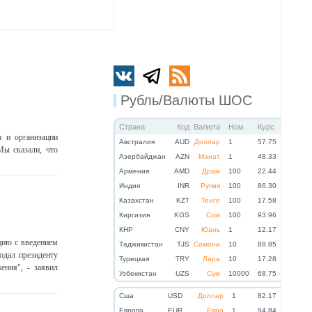
Рубль/Валюты ШОС
Страна
Код
Валюта
Ном.
Курс
 и организации
Австралия
AUD
Доллар
1
57.75
Мы сказали, что
Азербайджан
AZN
Манат
1
48.33
Армения
AMD
Драм
100
22.44
Индия
INR
Рупия
100
86.30
Казахстан
KZT
Тенге
100
17.58
Киргизия
KGS
Сом
100
93.96
КНР
CNY
Юань
1
12.17
цию с введением
Таджикистан
TJS
Сомони
10
88.85
одал президенту
Турецкая
TRY
Лира
10
17.28
ения", - заявил
Узбекистан
UZS
Сум
10000
68.75
Cша
USD
Доллар
1
82.17
Eвропа
EUR
Евро
1
94.84