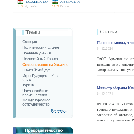
ТАДЖИКИСТАН
УЗБЕКИСТАН
13:39
Душанбе
13:39
Ташкент
Статьи
Темы
Санкции
Пашинян заявил, что
Политический диалог
04.12.2024
Военные учения
Неспокойный Кавказ
ТАСС. Армения не инт
перешли точку невозвр
Спецоперация на Украине
замораживаем свое участ
Шанхайский дух
Игры Будущего - Казань
2024
Туризм
Министр обороны Южно
Чрезвычайные
04.12.2024
происшествия
Международное
INTERFAX.RU - Глава М
сотрудничество
военного положения и 
Все темы »
заявление об отставке
министр журналистам. Ра