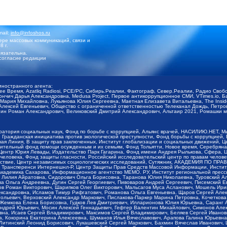
mail:
info@infoshos.ru
ре массовых коммуникаций, связи и
8 г.
язательна.
согласие редакции
иностранного агента:
щее Время, Azatliq Radiosi, PCE/PC, Сибирь.Реалии, Фактограф, Север.Реалии, Радио Св
ончич Дарья Александровна, Medusa Project, Первое антикоррупционное СМИ, VTimes.io, 
ария Михайловна, Лукьянова Юлия Сергеевна, Маетная Елизавета Витальевна, The Insid
ексей Евгеньевич, Общество с ограниченной ответственностью Телеканал Дождь, Петров 
н Роман Александрович, Великовский Дмитрий Александрович, Альтаир 2021, Ромашки мо
оратория социальных наук, Фонд по борьбе с коррупцией, Альянс врачей, НАСИЛИЮ.НЕТ, 
Гражданская инициатива против экологической преступности, Фонд борьбы с коррупцией,
чая Линия, В защиту прав заключенных, Институт глобализации и социальных движений,
тельный фонд помощи осужденным и их семьям, Фонд Тольятти, Новое время, Серебряная т
Центр Юрия Левады, Издательство Парк Гагарина, Фонд имени Андрея Рылькова, Сфера, 
еловека, Фонд защиты гласности, Российский исследовательский центр по правам челове
йствие, Центр независимых социологических исследований, Сутяжник, АКАДЕМИЯ ПО ПР
р Трансперенси Интернешнл-Р, Центр Защиты Прав Средств Массовой Информации, Институ
 академика Сахарова, Информационное агентство МЕМО. РУ, Институт региональной пресс
Лилия Айратовна, Сидорович Ольга Борисовна, Таранова Юлия Николаевна, Туровский Ал
а Ольга Андреевна, Дугин Сергей Георгиевич, Пивоваров Андрей Сергеевич, Писемский Е
в Роман Викторович, Шарипков Олег Викторович, Мальсагов Муса Асланович, Мошель Ири
ександровна, Исламов Тимур Рифгатович, Романова Ольга Евгеньевна, Щаров Сергей Але
льевич, Верховский Александр Маркович, Пислакова-Паркер Марина Петровна, Кочеткова
, Жемкова Елена Борисовна, Гудков Лев Дмитриевич, Илларионова Юлия Юрьевна, Саранг
Андрей Юрьевич, Мосин Алексей Геннадьевич, Гефтер Валентин Михайлович, Симонов Але
а, Исаев Сергей Владимирович, Максимов Сергей Владимирович, Беляев Сергей Иванович
 Кокорина Екатерина Алексеевна, Шуманов Илья Вячеславович, Арапова Галина Юрьевна
Литинский Леонид Борисович, Лукашевский Сергей Маркович, Бахмин Вячеслав Иванович,