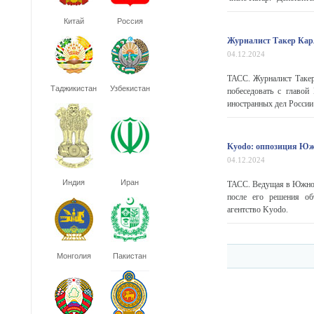
Китай
Россия
Журналист Такер Карл
04.12.2024
ТАСС. Журналист Такер
Таджикистан
Узбекистан
побеседовать с главо
иностранных дел России 
Kyodo: оппозиция Южн
04.12.2024
Индия
Иран
ТАСС. Ведущая в Южной
после его решения об
агентство Kyodo.
Монголия
Пакистан