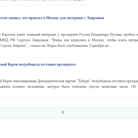
сон заявил, что приехал в Москву для интервью с Лавровым
 Карлсон, ранее взявший интервью у президента России Владимира Путина, прибыл 
й МИД РФ Сергеем Лавровым. "Вчера мы вернулись в Москву, чтобы взять интер
Сергея Лаврова", - сказал он. Видео было опубликовано 3 декабря на ...
ой Кореи потребовала отставки президента
 Корее оппозиционная Демократическая партия "Тобуро" потребовала отставки презид
ъявить военное положение, которое было отменено спустя несколько часов. Об
1