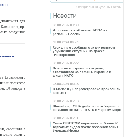
раины
Официальный курс ЦБ России
Новости
дназначены для
08.08.2026 09:39
к-Камыш в эфире
Что известно об атаках БПЛА на
олько воздушное
регионы России
08.08.2026 06:44
Хуснуллин сообщил о значительном
улучшении ситуации на трассе
"Новороссия"
альной и
08.08.2026 06:22
Пентагон отстранил генерала,
отвечавшего за помощь Украине и
фланг НАТО
зе Евразийского
льных процессов
08.08.2026 06:18
ия. 30 ноября в
В Киеве и Днепропетровске произошли
взрывы
08.08.2026 06:13
Bloomberg: США добились от Украины
согласия не бить по КТК в Черном море
08.08.2026 06:11
Силы CENTCOM перехватили более 50
торговых судов после возобновления
сии, сообщили в
блокады Ирана
ческие атаки с