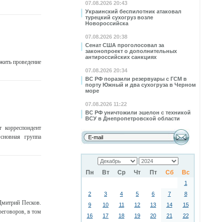
07.08.2026 20:43
Украинский беспилотник атаковал
турецкий сухогруз возле
Новороссийска
07.08.2026 20:38
Сенат США проголосовал за
законопроект о дополнительных
антироссийских санкциях
жить проведение
07.08.2026 20:34
ВС РФ поразили резервуары с ГСМ в
порту Южный и два сухогруза в Черном
море
07.08.2026 11:22
ВС РФ уничтожили эшелон с техникой
ВСУ в Днепропетровской области
 корреспондент
сновная группа
Пн
Вт
Ср
Чт
Пт
Сб
Вс
1
2
3
4
5
6
7
8
Дмитрий Песков.
9
10
11
12
13
14
15
реговоров, в том
16
17
18
19
20
21
22