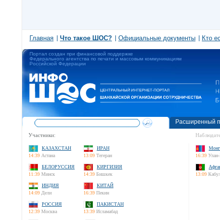
Главная
Что такое ШОС?
Официальные документы
Кто е
Портал создан при финансовой поддержке
Федерального агентства по печати и массовым коммуникациям
Российской Федерации
Расширенный п
Участники:
Наблюдате
КАЗАХСТАН
ИРАН
Монг
14:39
Астана
13:09
Тегеран
16:39
Улан-
БЕЛОРУССИЯ
КИРГИЗИЯ
Афга
11:39
Минск
14:39
Бишкек
13:09
Кабу
ИНДИЯ
КИТАЙ
14:09
Дели
16:39
Пекин
РОССИЯ
ПАКИСТАН
12:39
Москва
13:39
Исламабад