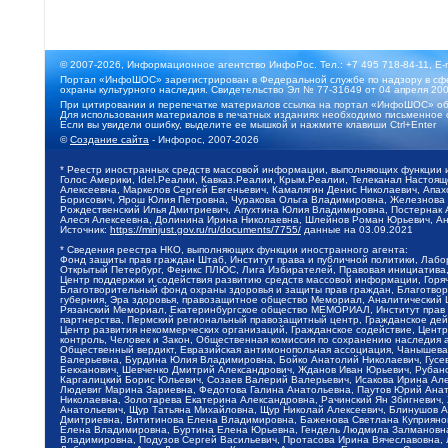
© 2007-2026, Информационное агентство ИнфоРос. Тел.: +7 495 718-84-11, E-
Портал «ИнфоШОС» зарегистрирован в Федеральной службе по надзору в сфе
охраны культурного наследия. Свидетельство Эл № 77-31649 от 04 апреля 200
При цитировании и перепечатке материалов ссылка на портал «ИнфоШОС» об
Для использования материалов в печатных изданиях необходимо письменное 
Если вы увидели ошибку, выделите ее мышкой и нажмите клавиши Ctrl+Enter
©
Создание сайта
- Инфорос, 2007-2026
* Реестр иностранных средств массовой информации, выполняющих функции 
Голос Америки, Idel.Реалии, Кавказ.Реалии, Крым.Реалии, Телеканал Настоя
Алексеевна, Маркелов Сергей Евгеньевич, Камалягин Денис Николаевич, Апах
Борисович, Ярош Юлия Петровна, Чуракова Ольга Владимировна, Железнова М
Рождественский Илья Дмитриевич, Апухтина Юлия Владимировна, Постернак Ал
Алеся Алексеевна, Долинина Ирина Николаевна, Шлейнов Роман Юрьевич, Ани
Источник:
https://minjust.gov.ru/ru/documents/7755/
данные на
03.09.2021
* Сведения реестра НКО, выполняющих функции иностранного агента:
Фонд защиты прав граждан Штаб, Институт права и публичной политики, Лаб
Открытый Петербург, Феникс ПЛЮС, Лига Избирателей, Правовая инициатива, 
Центр поддержки и содействия развитию средств массовой информации, Горя
Благотворительный фонд охраны здоровья и защиты прав граждан, Благотвори
губерния, Эра здоровья, правозащитное общество Мемориал, Аналитический 
Рязанский Мемориал, Екатеринбургское общество МЕМОРИАЛ, Институт прав ч
партнерства, Пермский региональный правозащитный центр, Гражданское де
Центр развития некоммерческих организаций, Гражданское содействие, Цент
контроль, Человек и Закон, Общественная комиссия по сохранению наследия
Общественный вердикт, Евразийская антимонопольная ассоциация, Чанышева 
Валерьевна, Бурдина Юлия Владимировна, Бойко Анатолий Николаевич, Гусев
Бекханович, Шевченко Дмитрий Александрович, Жданов Иван Юрьевич, Рубано
Каргалицкий Борис Юльевич, Созаев Валерий Валерьевич, Исакова Ирина Ал
Людевиг Марина Зариевна, Федотова Галина Анатольевна, Паутов Юрий Анато
Николаевна, Золотарева Екатерина Александровна, Рачинский Ян Збигневич
Анатольевич, Щур Татьяна Михайловна, Щур Николай Алексеевич, Блинушов 
Дмитриевна, Вититинова Елена Владимировна, Баженова Светлана Куприяновн
Елена Владимировна, Буртина Елена Юрьевна, Гендель Людмила Залмановна,
Владимировна, Подузов Сергей Васильевич, Протасова Ирина Вячеславовна, 