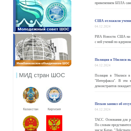
применением БПЛА само
США отложили учения
04.12.2024
РИА Новости. США на ф
с ней учений по ядерно
Полиция в Тбилиси вы
04.12.2024
МИД стран ШОС
Полиция в Тбилиси в 
"Интерфакса". В эти 
демонстрантов покидает 
Песков заявил об отсу
Казахстан
Киргизия
04.12.2024
ТАСС. Основания для ро
По словам представител
числе Катар. "Действите