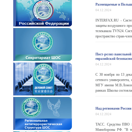
Размещаемые в Польше
04.12.2024
INTERFAX.RU - Систем
защиты воздушного про
телеканала TVN24. Сис
пространство стран-член
Пост-релиз панельной
евразийской безопасн
04.12.2024
С 30 ноября по 13 дек
сетевого университета,
МГУ имени М.В.Ломонос
рамках Школы состоялас
Над регионами России
04.12.2024
ТАСС. Средства ПВО за
Минобороны РФ. "В те