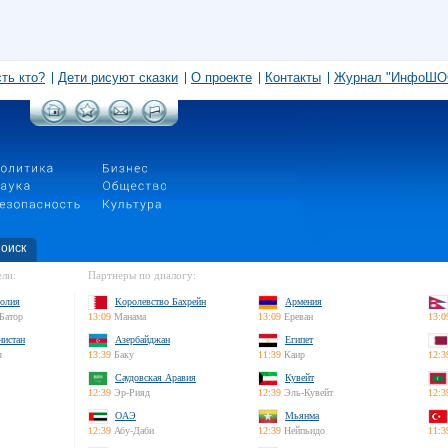
сть кто?
Дети рисуют сказки
О проекте
Контакты
Журнал "ИнфоШО
оиск
ли:
Партнеры по диалогу:
олия
Королевство Бахрейн
Армения
Батор
13:09
Манама
13:09
Ереван
13:0
нистан
Азербайджан
Египет
л
13:39
Баку
11:39
Каир
12:3
Саудовская Аравия
Кувейт
12:39
Эр-Рияд
12:39
Эль-Кувейт
12:3
ОАЭ
Мьянма
12:39
Абу-Даби
12:39
Нейпьидо
11:3