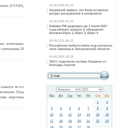
06.08.2026 06:42
звитию (USAID),
Залужный заявил, что Киев исчерпал
ресурс вооружений в конфликте
06.08.2026 06:35
Кабмин РФ разрешил до 1 июля 2027
года импорт, выпуск и обращение
бензина Евро 2, Евро 3, Евро 4
06.08.2026 06:32
ых летательных
Российские войска взяли под контроль
О уничтожены 28
село Зарница в Запорожской области
06.08.2026 06:28
ТАСС подсчитал потери Украины от
блокады портов
скажется на его
невозможно. Пока
Пн
Вт
Ср
Чт
Пт
Сб
Вс
еная энергетика
1
2
3
4
5
6
7
8
9
10
11
12
13
14
15
16
17
18
19
20
21
22
23
24
25
26
27
28