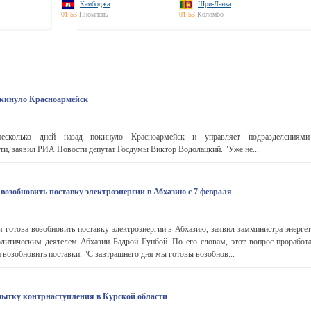
Камбоджа
Шри-Ланка
01:53
Пномпень
01:53
Коломбо
кинуло Красноармейск
сколько дней назад покинуло Красноармейск и управляет подразделениями
ти, заявил РИА Новости депутат Госдумы Виктор Водолацкий. "Уже не...
возобновить поставку электроэнергии в Абхазию с 7 февраля
 готова возобновить поставку электроэнергии в Абхазию, заявил замминистра энерге
олитическим деятелем Абхазии Бадрой Гунбой. По его словам, этот вопрос проработа
 возобновить поставки. "С завтрашнего дня мы готовы возобнов...
ытку контрнаступления в Курской области