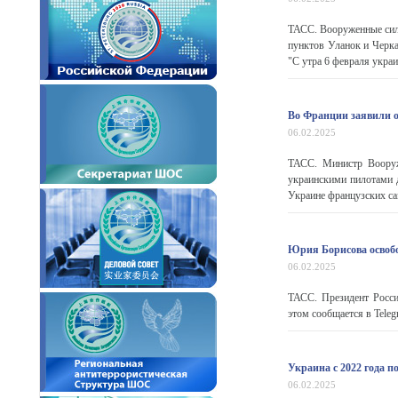
ТАСС. Вооруженные сил
пунктов Уланок и Черка
"С утра 6 февраля укра
Во Франции заявили о
06.02.2025
ТАСС. Министр Вооруж
украинскими пилотами 
Украине французских сам
Юрия Борисова освобо
06.02.2025
ТАСС. Президент Росси
этом сообщается в Teleg
Украина с 2022 года 
06.02.2025