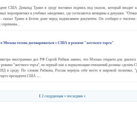
нт США Дональд Трамп в среду поставил подпись под указом, который вводит за
вных мероприятиях в учебных заведениях, где состязаются женщины и девушки. "Отнын
, - сказал Трамп в Белом доме перед подписанием документа. Он сообщил о тысячах 
 соревнова...
о Москва готова договариваться с США в режиме "жесткого торга"
стра иностранных дел РФ Сергей Рябков заявил, что Москва открыта для диалога
в режиме "жесткого торга", но первый шаг к нормализации отношений должны сделать 
МИД в среду. По словам Рябкова, Россия вернула себе место в мировой политике, "
щего президента США -...
1
2
следудющая »
последняя »