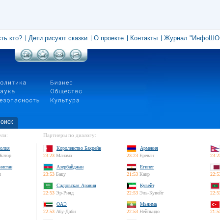
сть кто?
Дети рисуют сказки
О проекте
Контакты
Журнал "ИнфоШО
оиск
ли:
Партнеры по диалогу:
олия
Королевство Бахрейн
Армения
Батор
23:23
Манама
23:23
Ереван
23:2
нистан
Азербайджан
Египет
л
23:53
Баку
21:53
Каир
22:5
Саудовская Аравия
Кувейт
22:53
Эр-Рияд
22:53
Эль-Кувейт
22:5
ОАЭ
Мьянма
22:53
Абу-Даби
22:53
Нейпьидо
21:5