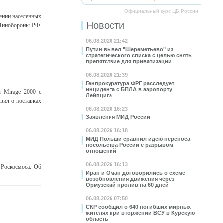
Официальный курс ЦБ России
ении населенных
Новости
 Минобороны РФ.
06.08.2026 21:42
Путин вывел "Шереметьево" из
стратегического списка с целью снять
препятствие для приватизации
06.08.2026 21:39
Генпрокуратура ФРГ расследует
инцидента с БПЛА в аэропорту
 Mirage 2000 с
Лейпцига
вил о поставках
06.08.2026 16:23
Заявления МИД России
06.08.2026 16:18
МИД Польши сравнил идею переноса
посольства России с разрывом
отношений
06.08.2026 16:13
 Роскосмоса. Об
Иран и Оман договорились о схеме
возобновления движения через
Ормузский пролив на 60 дней
06.08.2026 07:50
СКР сообщил о 640 погибших мирных
жителях при вторжении ВСУ в Курскую
область