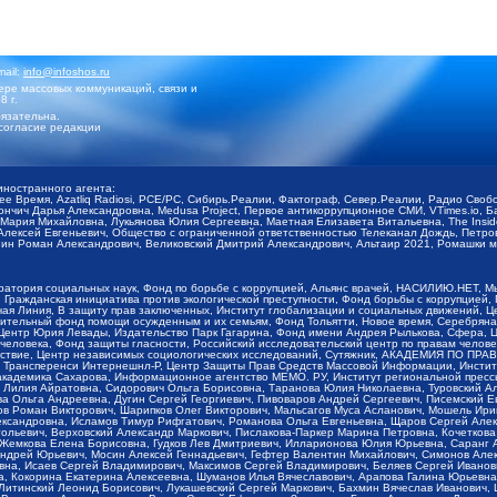
mail:
info@infoshos.ru
ре массовых коммуникаций, связи и
8 г.
язательна.
согласие редакции
иностранного агента:
щее Время, Azatliq Radiosi, PCE/PC, Сибирь.Реалии, Фактограф, Север.Реалии, Радио Св
ончич Дарья Александровна, Medusa Project, Первое антикоррупционное СМИ, VTimes.io, 
ария Михайловна, Лукьянова Юлия Сергеевна, Маетная Елизавета Витальевна, The Insid
ексей Евгеньевич, Общество с ограниченной ответственностью Телеканал Дождь, Петров 
н Роман Александрович, Великовский Дмитрий Александрович, Альтаир 2021, Ромашки мо
оратория социальных наук, Фонд по борьбе с коррупцией, Альянс врачей, НАСИЛИЮ.НЕТ, 
Гражданская инициатива против экологической преступности, Фонд борьбы с коррупцией,
чая Линия, В защиту прав заключенных, Институт глобализации и социальных движений,
тельный фонд помощи осужденным и их семьям, Фонд Тольятти, Новое время, Серебряная т
Центр Юрия Левады, Издательство Парк Гагарина, Фонд имени Андрея Рылькова, Сфера, 
еловека, Фонд защиты гласности, Российский исследовательский центр по правам челове
йствие, Центр независимых социологических исследований, Сутяжник, АКАДЕМИЯ ПО ПР
р Трансперенси Интернешнл-Р, Центр Защиты Прав Средств Массовой Информации, Институ
 академика Сахарова, Информационное агентство МЕМО. РУ, Институт региональной пресс
Лилия Айратовна, Сидорович Ольга Борисовна, Таранова Юлия Николаевна, Туровский Ал
а Ольга Андреевна, Дугин Сергей Георгиевич, Пивоваров Андрей Сергеевич, Писемский Е
в Роман Викторович, Шарипков Олег Викторович, Мальсагов Муса Асланович, Мошель Ири
ександровна, Исламов Тимур Рифгатович, Романова Ольга Евгеньевна, Щаров Сергей Але
льевич, Верховский Александр Маркович, Пислакова-Паркер Марина Петровна, Кочеткова
, Жемкова Елена Борисовна, Гудков Лев Дмитриевич, Илларионова Юлия Юрьевна, Саранг
Андрей Юрьевич, Мосин Алексей Геннадьевич, Гефтер Валентин Михайлович, Симонов Але
а, Исаев Сергей Владимирович, Максимов Сергей Владимирович, Беляев Сергей Иванович
 Кокорина Екатерина Алексеевна, Шуманов Илья Вячеславович, Арапова Галина Юрьевна
Литинский Леонид Борисович, Лукашевский Сергей Маркович, Бахмин Вячеслав Иванович,