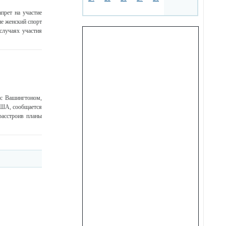
прет на участие
е женский спорт
случаях участия
 с Вашингтоном,
США, сообщается
расстроив планы