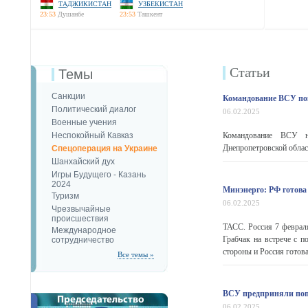
ТАДЖИКИСТАН
УЗБЕКИСТАН
23:53
Душанбе
23:53
Ташкент
Статьи
Темы
Санкции
Командование ВСУ по
Политический диалог
06.02.2025
Военные учения
Неспокойный Кавказ
Командование ВСУ не
Днепропетровской облас
Спецоперация на Украине
Шанхайский дух
Игры Будущего - Казань
2024
Минэнерго: РФ готова 
Туризм
06.02.2025
Чрезвычайные
происшествия
ТАСС. Россия 7 февраля
Международное
Грабчак на встрече с п
сотрудничество
стороны и Россия готова
Все темы »
ВСУ предприняли поп
06.02.2025