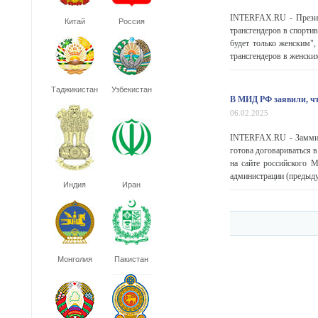
INTERFAX.RU - Президе
Китай
Россия
трансгендеров в спорти
будет только женским"
трансгендеров в женских
Таджикистан
Узбекистан
В МИД РФ заявили, чт
06.02.2025
INTERFAX.RU - Заммини
готова договариваться 
на сайте российского 
администрации (предыду
Индия
Иран
Монголия
Пакистан