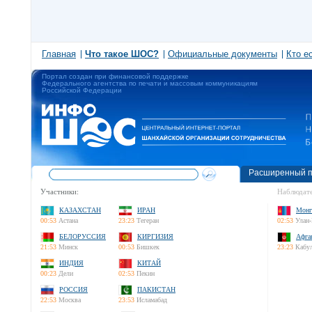
Главная
Что такое ШОС?
Официальные документы
Кто е
Портал создан при финансовой поддержке
Федерального агентства по печати и массовым коммуникациям
Российской Федерации
Расширенный п
Участники:
Наблюдате
КАЗАХСТАН
ИРАН
Монг
00:53
Астана
23:23
Тегеран
02:53
Улан-
БЕЛОРУССИЯ
КИРГИЗИЯ
Афга
21:53
Минск
00:53
Бишкек
23:23
Кабу
ИНДИЯ
КИТАЙ
00:23
Дели
02:53
Пекин
РОССИЯ
ПАКИСТАН
22:53
Москва
23:53
Исламабад