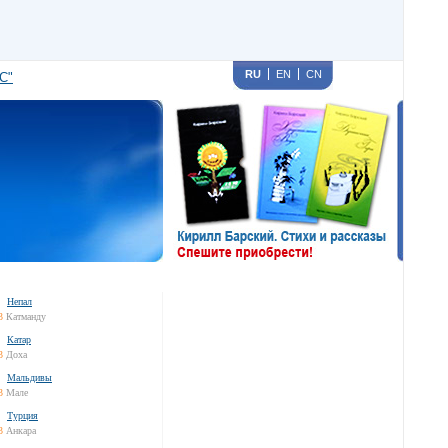
RU
EN
CN
С"
Непал
3
Катманду
Катар
3
Доха
Мальдивы
3
Мале
Турция
3
Анкара