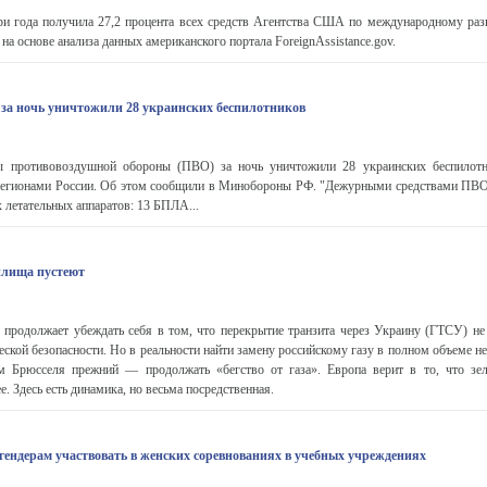
три года получила 27,2 процента всех средств Агентства США по международному ра
а основе анализа данных американского портала ForeignAssistance.gov.
 за ночь уничтожили 28 украинских беспилотников
ы противовоздушной обороны (ПВО) за ночь уничтожили 28 украинских беспилотн
регионами России. Об этом сообщили в Минобороны РФ. "Дежурными средствами ПВ
 летательных аппаратов: 13 БПЛА...
илища пустеют
 продолжает убеждать себя в том, что перекрытие транзита через Украину (ГТСУ) не 
еской безопасности. Но в реальности найти замену российскому газу в полном объеме 
м Брюсселя прежний — продолжать «бегство от газа». Европа верит в то, что зел
е. Здесь есть динамика, но весьма посредственная.
гендерам участвовать в женских соревнованиях в учебных учреждениях