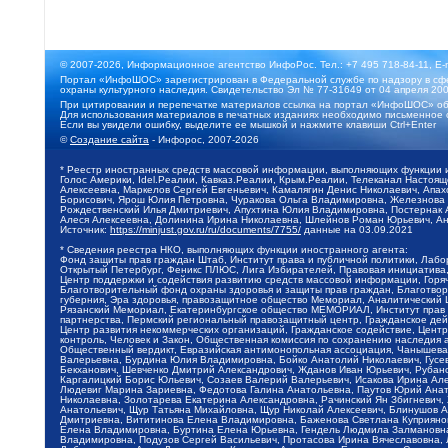
© 2007-2026, Информационное агентство ИнфоРос. Тел.: +7 495 718-84-11, E-
Портал «ИнфоШОС» зарегистрирован в Федеральной службе по надзору в сфе
охраны культурного наследия. Свидетельство Эл № 77-31649 от 04 апреля 200
При цитировании и перепечатке материалов ссылка на портал «ИнфоШОС» об
Для использования материалов в печатных изданиях необходимо письменное 
Если вы увидели ошибку, выделите ее мышкой и нажмите клавиши Ctrl+Enter
©
Создание сайта
- Инфорос, 2007-2026
* Реестр иностранных средств массовой информации, выполняющих функции 
Голос Америки, Idel.Реалии, Кавказ.Реалии, Крым.Реалии, Телеканал Настоя
Алексеевна, Маркелов Сергей Евгеньевич, Камалягин Денис Николаевич, Апах
Борисович, Ярош Юлия Петровна, Чуракова Ольга Владимировна, Железнова М
Рождественский Илья Дмитриевич, Апухтина Юлия Владимировна, Постернак Ал
Алеся Алексеевна, Долинина Ирина Николаевна, Шлейнов Роман Юрьевич, Ани
Источник:
https://minjust.gov.ru/ru/documents/7755/
данные на
03.09.2021
* Сведения реестра НКО, выполняющих функции иностранного агента:
Фонд защиты прав граждан Штаб, Институт права и публичной политики, Лаб
Открытый Петербург, Феникс ПЛЮС, Лига Избирателей, Правовая инициатива, 
Центр поддержки и содействия развитию средств массовой информации, Горя
Благотворительный фонд охраны здоровья и защиты прав граждан, Благотвори
губерния, Эра здоровья, правозащитное общество Мемориал, Аналитический 
Рязанский Мемориал, Екатеринбургское общество МЕМОРИАЛ, Институт прав ч
партнерства, Пермский региональный правозащитный центр, Гражданское де
Центр развития некоммерческих организаций, Гражданское содействие, Цент
контроль, Человек и Закон, Общественная комиссия по сохранению наследия
Общественный вердикт, Евразийская антимонопольная ассоциация, Чанышева 
Валерьевна, Бурдина Юлия Владимировна, Бойко Анатолий Николаевич, Гусев
Бекханович, Шевченко Дмитрий Александрович, Жданов Иван Юрьевич, Рубано
Каргалицкий Борис Юльевич, Созаев Валерий Валерьевич, Исакова Ирина Ал
Людевиг Марина Зариевна, Федотова Галина Анатольевна, Паутов Юрий Анато
Николаевна, Золотарева Екатерина Александровна, Рачинский Ян Збигневич
Анатольевич, Щур Татьяна Михайловна, Щур Николай Алексеевич, Блинушов 
Дмитриевна, Вититинова Елена Владимировна, Баженова Светлана Куприяновн
Елена Владимировна, Буртина Елена Юрьевна, Гендель Людмила Залмановна,
Владимировна, Подузов Сергей Васильевич, Протасова Ирина Вячеславовна, 