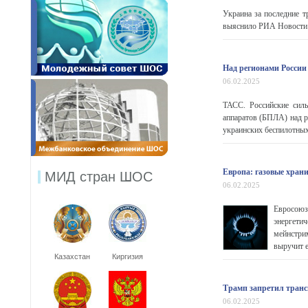
Украина за последние 
выяснило РИА Новости н
Над регионами России
06.02.2025
ТАСС. Российские сил
аппаратов (БПЛА) над 
украинских беспилотных
Европа: газовые хран
МИД стран ШОС
06.02.2025
Евросоюз
энергетич
мейнстри
выручит е
Казахстан
Киргизия
Трамп запретил транс
06.02.2025