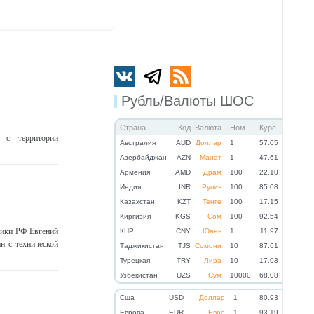
Рубль/Валюты ШОС
Страна
Код
Валюта
Ном.
Курс
 c территории
Австралия
AUD
Доллар
1
57.05
Азербайджан
AZN
Манат
1
47.61
Армения
AMD
Драм
100
22.10
Индия
INR
Рупия
100
85.08
Казахстан
KZT
Тенге
100
17.15
Киргизия
KGS
Сом
100
92.54
тики РФ Евгений
КНР
CNY
Юань
1
11.97
н с технической
Таджикистан
TJS
Сомони
10
87.61
Турецкая
TRY
Лира
10
17.03
Узбекистан
UZS
Сум
10000
68.08
Cша
USD
Доллар
1
80.93
Eвропа
EUR
Евро
1
93.19