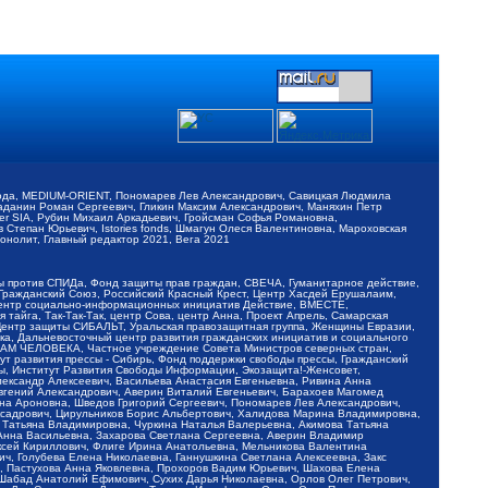
обода, MEDIUM-ORIENT, Пономарев Лев Александрович, Савицкая Людмила
Баданин Роман Сергеевич, Гликин Максим Александрович, Маняхин Петр
er SIA, Рубин Михаил Аркадьевич, Гройсман Софья Романовна,
Степан Юрьевич, Istories fonds, Шмагун Олеся Валентиновна, Мароховская
нолит, Главный редактор 2021, Вега 2021
Мы против СПИДа, Фонд защиты прав граждан, СВЕЧА, Гуманитарное действие,
 Гражданский Союз, Российский Красный Крест, Центр Хасдей Ерушалаим,
 Центр социально-информационных инициатив Действие, ВМЕСТЕ,
айга, Так-Так-Так, центр Сова, центр Анна, Проект Апрель, Самарская
Центр защиты СИБАЛЬТ, Уральская правозащитная группа, Женщины Евразии,
ка, Дальневосточный центр развития гражданских инициатив и социального
АВАМ ЧЕЛОВЕКА, Частное учреждение Совета Министров северных стран,
т развития прессы - Сибирь, Фонд поддержки свободы прессы, Гражданский
ы, Институт Развития Свободы Информации, Экозащита!-Женсовет,
ександр Алексеевич, Васильева Анастасия Евгеньевна, Ривина Анна
вгений Александрович, Аверин Виталий Евгеньевич, Барахоев Магомед
на Ароновна, Шведов Григорий Сергеевич, Пономарев Лев Александрович,
ксадрович, Цирульников Борис Альбертович, Халидова Марина Владимировна,
 Татьяна Владимировна, Чуркина Наталья Валерьевна, Акимова Татьяна
 Анна Васильевна, Захарова Светлана Сергеевна, Аверин Владимир
ксей Кириллович, Флиге Ирина Анатольевна, Мельникова Валентина
, Голубева Елена Николаевна, Ганнушкина Светлана Алексеевна, Закс
, Пастухова Анна Яковлевна, Прохоров Вадим Юрьевич, Шахова Елена
 Шабад Анатолий Ефимович, Сухих Дарья Николаевна, Орлов Олег Петрович,