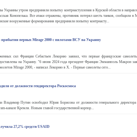
ы Украины утром предприняли попытку контрнаступления в Курской области в направл
сская Конопелька. Все атаки отражены, противник потерял шесть танков, сообщили в
инские вооруженные формирования предприняли попытку контрнасту...
 прибытии первых Mirage 2000 с пилотами ВСУ на Украину
енных сил Франции Себастьен Лекорню заявил, что первые французские самолеты
доставлены на Украину. "6 июня 2024 года президент Франции Эмманюэль Макрон зая
олетов Mirage 2000, - написал Лекорню в X. - Первые самолеты сего...
дили от должности гендиректора Роскосмоса
и Владимир Путин освободил Юрия Борисова от должности генерального директора
ram-канале Кремля. Новым главой государственной корпор...
получила 27,2% средств USAID