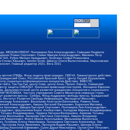
обода, MEDIUM-ORIENT, Пономарев Лев Александрович, Савицкая Людмила
Баданин Роман Сергеевич, Гликин Максим Александрович, Маняхин Петр
er SIA, Рубин Михаил Аркадьевич, Гройсман Софья Романовна,
Степан Юрьевич, Istories fonds, Шмагун Олеся Валентиновна, Мароховская
нолит, Главный редактор 2021, Вега 2021
Мы против СПИДа, Фонд защиты прав граждан, СВЕЧА, Гуманитарное действие,
 Гражданский Союз, Российский Красный Крест, Центр Хасдей Ерушалаим,
 Центр социально-информационных инициатив Действие, ВМЕСТЕ,
айга, Так-Так-Так, центр Сова, центр Анна, Проект Апрель, Самарская
Центр защиты СИБАЛЬТ, Уральская правозащитная группа, Женщины Евразии,
ка, Дальневосточный центр развития гражданских инициатив и социального
АВАМ ЧЕЛОВЕКА, Частное учреждение Совета Министров северных стран,
т развития прессы - Сибирь, Фонд поддержки свободы прессы, Гражданский
ы, Институт Развития Свободы Информации, Экозащита!-Женсовет,
ександр Алексеевич, Васильева Анастасия Евгеньевна, Ривина Анна
вгений Александрович, Аверин Виталий Евгеньевич, Барахоев Магомед
на Ароновна, Шведов Григорий Сергеевич, Пономарев Лев Александрович,
ксадрович, Цирульников Борис Альбертович, Халидова Марина Владимировна,
 Татьяна Владимировна, Чуркина Наталья Валерьевна, Акимова Татьяна
 Анна Васильевна, Захарова Светлана Сергеевна, Аверин Владимир
ксей Кириллович, Флиге Ирина Анатольевна, Мельникова Валентина
, Голубева Елена Николаевна, Ганнушкина Светлана Алексеевна, Закс
, Пастухова Анна Яковлевна, Прохоров Вадим Юрьевич, Шахова Елена
 Шабад Анатолий Ефимович, Сухих Дарья Николаевна, Орлов Олег Петрович,