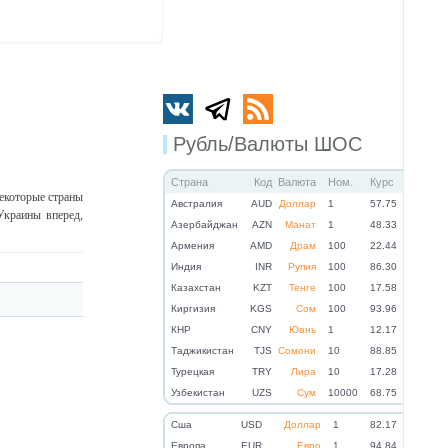
Рубль/Валюты ШОС
Страна
Код
Валюта
Ном.
Курс
екоторые страны
Австралия
AUD
Доллар
1
57.75
Украины вперед,
Азербайджан
AZN
Манат
1
48.33
Армения
AMD
Драм
100
22.44
Индия
INR
Рупия
100
86.30
Казахстан
KZT
Тенге
100
17.58
Киргизия
KGS
Сом
100
93.96
КНР
CNY
Юань
1
12.17
Таджикистан
TJS
Сомони
10
88.85
Турецкая
TRY
Лира
10
17.28
Узбекистан
UZS
Сум
10000
68.75
Cша
USD
Доллар
1
82.17
Eвропа
EUR
Евро
1
94.84