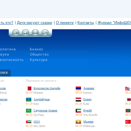
сть кто?
Дети рисуют сказки
О проекте
Контакты
Журнал "ИнфоШО
оиск
ли:
Партнеры по диалогу:
олия
Королевство Бахрейн
Армения
Батор
06:59
Манама
06:59
Ереван
06:5
нистан
Азербайджан
Египет
л
07:29
Баку
05:29
Каир
06:2
Саудовская Аравия
Кувейт
06:29
Эр-Рияд
06:29
Эль-Кувейт
06:2
ОАЭ
Мьянма
06:29
Абу-Даби
06:29
Нейпьидо
05:2