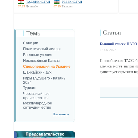
ТАДЖИКИСТАН
УЗБЕКИСТАН
07:29
Душанбе
07:29
Ташкент
Статьи
Темы
Санкции
Бывший генсек НАТО с
Политический диалог
08.06.2023
Военные учения
Неспокойный Кавказ
По сообщению ТАСС, бы
альянса могут направи
Спецоперация на Украине
существует серьезная ве
Шанхайский дух
Игры Будущего - Казань
2024
Туризм
Чрезвычайные
происшествия
Международное
сотрудничество
Все темы »