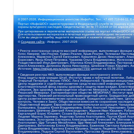
© 2007-2026, Информационное агентство ИнфоРос. Тел.: +7 495 718-84-11, E-
Портал «ИнфоШОС» зарегистрирован в Федеральной службе по надзору в сфе
охраны культурного наследия. Свидетельство Эл № 77-31649 от 04 апреля 200
При цитировании и перепечатке материалов ссылка на портал «ИнфоШОС» об
Для использования материалов в печатных изданиях необходимо письменное 
Если вы увидели ошибку, выделите ее мышкой и нажмите клавиши Ctrl+Enter
©
Создание сайта
- Инфорос, 2007-2026
* Реестр иностранных средств массовой информации, выполняющих функции 
Голос Америки, Idel.Реалии, Кавказ.Реалии, Крым.Реалии, Телеканал Настоя
Алексеевна, Маркелов Сергей Евгеньевич, Камалягин Денис Николаевич, Апах
Борисович, Ярош Юлия Петровна, Чуракова Ольга Владимировна, Железнова М
Рождественский Илья Дмитриевич, Апухтина Юлия Владимировна, Постернак Ал
Алеся Алексеевна, Долинина Ирина Николаевна, Шлейнов Роман Юрьевич, Ани
Источник:
https://minjust.gov.ru/ru/documents/7755/
данные на
03.09.2021
* Сведения реестра НКО, выполняющих функции иностранного агента:
Фонд защиты прав граждан Штаб, Институт права и публичной политики, Лаб
Открытый Петербург, Феникс ПЛЮС, Лига Избирателей, Правовая инициатива, 
Центр поддержки и содействия развитию средств массовой информации, Горя
Благотворительный фонд охраны здоровья и защиты прав граждан, Благотвори
губерния, Эра здоровья, правозащитное общество Мемориал, Аналитический 
Рязанский Мемориал, Екатеринбургское общество МЕМОРИАЛ, Институт прав ч
партнерства, Пермский региональный правозащитный центр, Гражданское де
Центр развития некоммерческих организаций, Гражданское содействие, Цент
контроль, Человек и Закон, Общественная комиссия по сохранению наследия
Общественный вердикт, Евразийская антимонопольная ассоциация, Чанышева 
Валерьевна, Бурдина Юлия Владимировна, Бойко Анатолий Николаевич, Гусев
Бекханович, Шевченко Дмитрий Александрович, Жданов Иван Юрьевич, Рубано
Каргалицкий Борис Юльевич, Созаев Валерий Валерьевич, Исакова Ирина Ал
Людевиг Марина Зариевна, Федотова Галина Анатольевна, Паутов Юрий Анато
Николаевна, Золотарева Екатерина Александровна, Рачинский Ян Збигневич
Анатольевич, Щур Татьяна Михайловна, Щур Николай Алексеевич, Блинушов 
Дмитриевна, Вититинова Елена Владимировна, Баженова Светлана Куприяновн
Елена Владимировна, Буртина Елена Юрьевна, Гендель Людмила Залмановна,
Владимировна, Подузов Сергей Васильевич, Протасова Ирина Вячеславовна, 