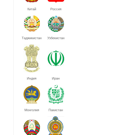
Китай
Россия
Таджикистан
Узбекистан
Индия
Иран
Монголия
Пакистан