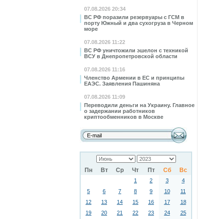
07.08.2026 20:34
ВС РФ поразили резервуары с ГСМ в
порту Южный и два сухогруза в Черном
море
07.08.2026 11:22
ВС РФ уничтожили эшелон с техникой
ВСУ в Днепропетровской области
07.08.2026 11:16
Членство Армении в ЕС и принципы
ЕАЭС. Заявления Пашиняна
07.08.2026 11:09
Переводили деньги на Украину. Главное
о задержании работников
криптообменников в Москве
Пн
Вт
Ср
Чт
Пт
Сб
Вс
1
2
3
4
5
6
7
8
9
10
11
12
13
14
15
16
17
18
19
20
21
22
23
24
25