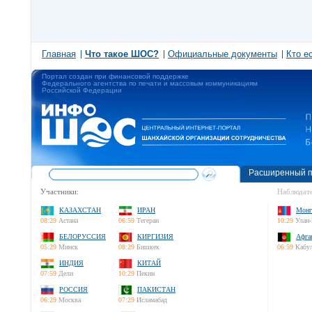
Главная
Что такое ШОС?
Официальные документы
Кто е
Портал создан при финансовой поддержке
Федерального агентства по печати и массовым коммуникациям
Российской Федерации
Расширенный п
Участники:
Наблюдате
КАЗАХСТАН
ИРАН
Монг
08:29
Астана
06:59
Тегеран
10:29
Улан-
БЕЛОРУССИЯ
КИРГИЗИЯ
Афга
05:29
Минск
08:29
Бишкек
06:59
Кабу
ИНДИЯ
КИТАЙ
07:59
Дели
10:29
Пекин
РОССИЯ
ПАКИСТАН
06:29
Москва
07:29
Исламабад