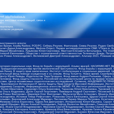
mail:
info@infoshos.ru
ре массовых коммуникаций, связи и
8 г.
язательна.
согласие редакции
иностранного агента:
щее Время, Azatliq Radiosi, PCE/PC, Сибирь.Реалии, Фактограф, Север.Реалии, Радио Св
ончич Дарья Александровна, Medusa Project, Первое антикоррупционное СМИ, VTimes.io, 
ария Михайловна, Лукьянова Юлия Сергеевна, Маетная Елизавета Витальевна, The Insid
ексей Евгеньевич, Общество с ограниченной ответственностью Телеканал Дождь, Петров 
н Роман Александрович, Великовский Дмитрий Александрович, Альтаир 2021, Ромашки мо
оратория социальных наук, Фонд по борьбе с коррупцией, Альянс врачей, НАСИЛИЮ.НЕТ, 
Гражданская инициатива против экологической преступности, Фонд борьбы с коррупцией,
чая Линия, В защиту прав заключенных, Институт глобализации и социальных движений,
тельный фонд помощи осужденным и их семьям, Фонд Тольятти, Новое время, Серебряная т
Центр Юрия Левады, Издательство Парк Гагарина, Фонд имени Андрея Рылькова, Сфера, 
еловека, Фонд защиты гласности, Российский исследовательский центр по правам челове
йствие, Центр независимых социологических исследований, Сутяжник, АКАДЕМИЯ ПО ПР
р Трансперенси Интернешнл-Р, Центр Защиты Прав Средств Массовой Информации, Институ
 академика Сахарова, Информационное агентство МЕМО. РУ, Институт региональной пресс
Лилия Айратовна, Сидорович Ольга Борисовна, Таранова Юлия Николаевна, Туровский Ал
а Ольга Андреевна, Дугин Сергей Георгиевич, Пивоваров Андрей Сергеевич, Писемский Е
в Роман Викторович, Шарипков Олег Викторович, Мальсагов Муса Асланович, Мошель Ири
ександровна, Исламов Тимур Рифгатович, Романова Ольга Евгеньевна, Щаров Сергей Але
льевич, Верховский Александр Маркович, Пислакова-Паркер Марина Петровна, Кочеткова
, Жемкова Елена Борисовна, Гудков Лев Дмитриевич, Илларионова Юлия Юрьевна, Саранг
Андрей Юрьевич, Мосин Алексей Геннадьевич, Гефтер Валентин Михайлович, Симонов Але
а, Исаев Сергей Владимирович, Максимов Сергей Владимирович, Беляев Сергей Иванович
 Кокорина Екатерина Алексеевна, Шуманов Илья Вячеславович, Арапова Галина Юрьевна
Литинский Леонид Борисович, Лукашевский Сергей Маркович, Бахмин Вячеслав Иванович,