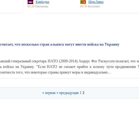
Камбоджа
Шри-Ланка
09:29
Пномпень
09:29
Коломбо
читает, что несколько стран альянса могут ввести войска на Украину
вший генеральный секретарь НАТО (2009-2014) Андерс Фог Расмуссен полагает, что н
ть войска на Украину. "Если НАТО не сможет прийти к ясному пути продвижения 
роятность того, что некоторые страны примут меры в индивидуально...
« первая
« предыдущая
1
2