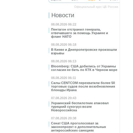
Официальный курс ЦБ России
Новости
08.08.2026 06:22
Пентагон отстранил генерала,
отвечавшего за помощь Украине и
фланг НАТО
08.08.2026 06:18
В Киеве и Днепропетровске произошли
взрывы
08.08.2026 06:13
Bloomberg: США добились от Украины
согласия не бить по КТК в Черном море
08.08.2026 06:11
Силы CENTCOM перехватили более 50
торговых судов после возобновления
блокады Ирана
07.08.2026 20:43
Украинский беспилотник атаковал
турецкий сухогруз возле
Новороссийска
07.08.2026 20:38
Сенат США проголосовал за
законопроект о дополнительных
антироссийских санкциях