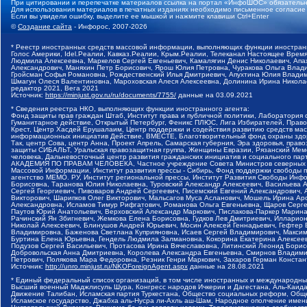
При цитировании и перепечатке материалов ссылка на портал «ИнфоШОС» обязательн
Для использования материалов в печатных изданиях необходимо письменное согласие
Если вы увидели ошибку, выделите ее мышкой и нажмите клавиши Ctrl+Enter
©
Создание сайта
- Инфорос, 2007-2026
* Реестр иностранных средств массовой информации, выполняющих функции иностранн
Голос Америки, Idel.Реалии, Кавказ.Реалии, Крым.Реалии, Телеканал Настоящее Время
Людмила Алексеевна, Маркелов Сергей Евгеньевич, Камалягин Денис Николаевич, Апах
Александрович, Маняхин Петр Борисович, Ярош Юлия Петровна, Чуракова Ольга Влади
Гройсман Софья Романовна, Рождественский Илья Дмитриевич, Апухтина Юлия Владимир
Шмагун Олеся Валентиновна, Мароховская Алеся Алексеевна, Долинина Ирина Никола
редактор 2021, Вега 2021
Источник:
https://minjust.gov.ru/ru/documents/7755/
данные на
03.09.2021
* Сведения реестра НКО, выполняющих функции иностранного агента:
Фонд защиты прав граждан Штаб, Институт права и публичной политики, Лаборатория
Гуманитарное действие, Открытый Петербург, Феникс ПЛЮС, Лига Избирателей, Правов
Крест, Центр Хасдей Ерушалаим, Центр поддержки и содействия развитию средств мас
информационных инициатив Действие, ВМЕСТЕ, Благотворительный фонд охраны здоров
Так, центр Сова, центр Анна, Проект Апрель, Самарская губерния, Эра здоровья, пр
защиты СИБАЛЬТ, Уральская правозащитная группа, Женщины Евразии, Рязанский Мемо
человека, Дальневосточный центр развития гражданских инициатив и социального пар
АКАДЕМИЯ ПО ПРАВАМ ЧЕЛОВЕКА, Частное учреждение Совета Министров северных стр
Массовой Информации, Институт развития прессы - Сибирь, Фонд поддержки свободы 
агентство МЕМО. РУ, Институт региональной прессы, Институт Развития Свободы Инф
Борисовна, Таранова Юлия Николаевна, Туровский Александр Алексеевич, Васильева 
Сергей Георгиевич, Пивоваров Андрей Сергеевич, Писемский Евгений Александрович,
Викторович, Шарипков Олег Викторович, Мальсагов Муса Асланович, Мошель Ирина Ар
Александровна, Исламов Тимур Рифгатович, Романова Ольга Евгеньевна, Щаров Серг
Паутов Юрий Анатольевич, Верховский Александр Маркович, Пислакова-Паркер Марина
Рачинский Ян Збигневич, Жемкова Елена Борисовна, Гудков Лев Дмитриевич, Иллари
Николай Алексеевич, Блинушов Андрей Юрьевич, Мосин Алексей Геннадьевич, Гефтер
Владимировна, Баженова Светлана Куприяновна, Исаев Сергей Владимирович, Максим
Буртина Елена Юрьевна, Гендель Людмила Залмановна, Кокорина Екатерина Алексеев
Подузов Сергей Васильевич, Протасова Ирина Вячеславовна, Литинский Леонид Борис
Добровольская Анна Дмитриевна, Королева Александра Евгеньевна, Смирнов Владими
Петрович, Полякова Мара Федоровна, Резник Генри Маркович, Захаров Герман Конста
Источник:
http://unro.minjust.ru/NKOForeignAgent.aspx
данные на
28.08.2021
* Единый федеральный список организаций, в том числе иностранных и международны
Высший военный Маджлисуль Шура, Конгресс народов Ичкерии и Дагестана, Аль-Каида, 
Движение Талибан, Исламская партия Туркестана, Общество социальных реформ, Общес
Исламское государство, Джабха аль-Нусра ли-Ахль аш-Шам, Народное ополчение имен