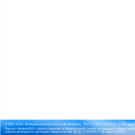
© 2007-2026, Информационное агентство ИнфоРос. Тел.: +7 495 718-84-11, E-mail:
info
Портал «ИнфоШОС» зарегистрирован в Федеральной службе по надзору в сфере массо
охраны культурного наследия. Свидетельство Эл № 77-31649 от 04 апреля 2008 г.