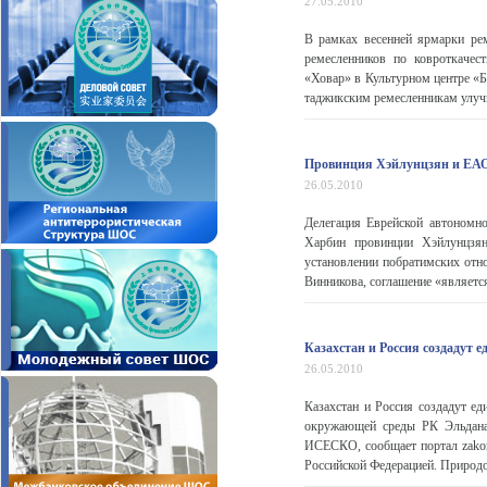
27.05.2010
В рамках весенней ярмарки ре
ремесленников по ковроткаче
«Ховар» в Культурном центре «Б
таджикским ремесленникам улучш
Провинция Хэйлунцзян и ЕАО
26.05.2010
Делегация Еврейской автономн
Харбин провинции Хэйлунцзян
установлении побратимских от
Винникова, соглашение «являет
Казахстан и Россия создадут 
26.05.2010
Казахстан и Россия создадут ед
окружающей среды РК Эльдана
ИСЕСКО, сообщает портал zakon
Российской Федерацией. Природо