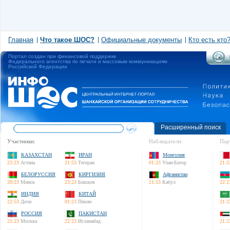
Главная
Что такое ШОС?
Официальные документы
Кто есть кто
Портал создан при финансовой поддержке
Федерального агентства по печати и массовым коммуникациям
Российской Федерации
Расширенный поиск
Участники:
Наблюдатели:
Пар
КАЗАХСТАН
ИРАН
Монголия
23:23
Астана
21:53
Тегеран
01:23
Улан-Батор
21:5
БЕЛОРУССИЯ
КИРГИЗИЯ
Афганистан
20:23
Минск
23:23
Бишкек
21:53
Кабул
22:2
ИНДИЯ
КИТАЙ
22:53
Дели
01:23
Пекин
21:2
РОССИЯ
ПАКИСТАН
21:23
Москва
22:23
Исламабад
21:2