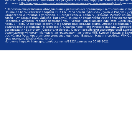
Чистопольский Джамаат, Рохнамо ба суи давлати исломи, Террористическое сообщест
Источник:
http://nac.gov.ru/terroristicheskie-i-ekstremistskie-organizacii-i-materialy.html
данные
* Перечень общественных объединений и религиозных организаций в отношении котор
Национал-большевистская партия, ВЕК РА, Рада земли Кубанской Духовно Родовой Де
Староверов-Инглингов, Нурджулар, К Богодержавию, Таблиги Джамаат, Русское наци
славян, Ат-Такфир Валь-Хиджра, Пит Буль, Национал-социалистическая рабочая парт
Череповца, Духовно-Родовая Держава Русь, Русское национальное единство, Древнер
Кровь и Честь, О свободе совести и о религиозных объединениях, Омская организаци
религиозная организация п. Боровский, Община Коренного Русского народа Щелковског
организация «Братство», Свидетели Иеговы, О противодействии экстремистской деяте
болельщиков «Фирма», Молодежная правозащитная группа МПГ, Курсом Правды и Единен
республика Русь, Арестантское уголовное единство, Башкорт, Нация и свобода, W.H.С
прав граждан, Штабы Навального
Источник:
https://minjust.gov.ru/ru/documents/7822/
данные на
06.08.2021