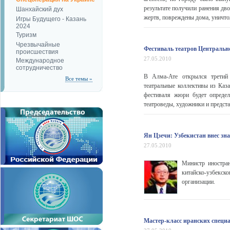
результате получили ранения дво
Шанхайский дух
жертв, повреждены дома, уничто
Игры Будущего - Казань
2024
Туризм
Чрезвычайные
Фестиваль театров Центральн
происшествия
27.05.2010
Международное
сотрудничество
В Алма-Ате открылся третий 
Все темы »
театральные коллективы из Каз
фестиваля жюри будет определ
театроведы, художники и предста
Ян Цзечи: Узбекистан внес з
27.05.2010
Министр иностра
китайско-узбекско
организации.
Мастер-класс иранских специа