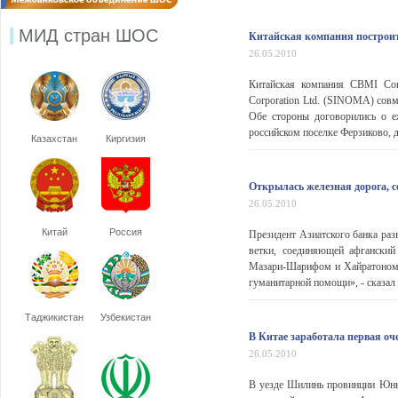
МИД стран ШОС
Китайская компания построит
26.05.2010
Китайская компания CBMI Const
Corporation Ltd. (SINOMA) совм
Обе стороны договорились о 
российском поселке Ферзиково, д
Казахстан
Киргизия
Открылась железная дорога, 
26.05.2010
Китай
Россия
Президент Азиатского банка ра
ветки, соединяющей афгански
Мазари-Шарифом и Хайратоном б
гуманитарной помощи», - сказал 
Таджикистан
Узбекистан
В Китае заработала первая оч
26.05.2010
В уезде Шилинь провинции Юньн