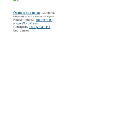
Острые козырьки
смотреть
онлайн все сезоны и серии.
Всегда свежие
новости из
мира WordPress
Смотреть
Танцы на ТНТ
бесплатно