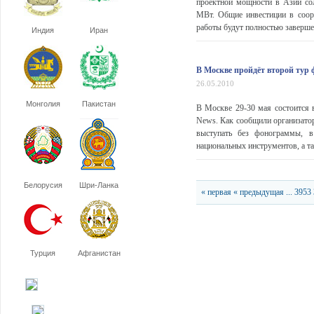
проектной мощности в Азии сол
МВт. Общие инвестиции в соору
работы будут полностью завершен
Индия
Иран
В Москве пройдёт второй тур
26.05.2010
Монголия
Пакистан
В Москве 29-30 мая состоится 
News. Как сообщили организатор
выступать без фонограммы, в
национальных инструментов, а та
Белорусия
Шри-Ланка
« первая
« предыдущая
...
3953
Турция
Афганистан