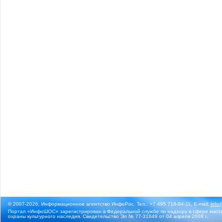
© 2007-2026, Информационное агентство ИнфоРос. Тел.: +7 495 718-84-11, E-mail:
info
Портал «ИнфоШОС» зарегистрирован в Федеральной службе по надзору в сфере массо
охраны культурного наследия. Свидетельство Эл № 77-31649 от 04 апреля 2008 г.