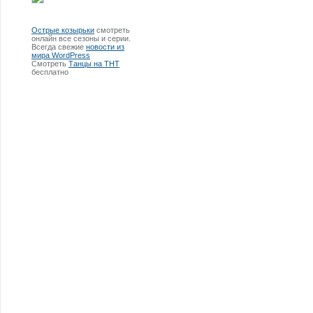
Острые козырьки
смотреть
онлайн все сезоны и серии.
Всегда свежие
новости из
мира WordPress
Смотреть
Танцы на ТНТ
бесплатно