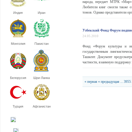
народа, передает МТРК «Мир».
Любители книг смогли также о
томов. Однако представители орг
Индия
Иран
Узбекский Фонд Форум подпис
24.05.2010
Монголия
Пакистан
Фонд «Форум культуры и ис
государственным лингвистичес
Ташкент. Документ предусматр
частности, взаимную поддержку в
Белорусия
Шри-Ланка
« первая
« предыдущая
...
3955
Турция
Афганистан