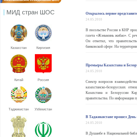
МИД стран ШОС
Открылось первое представите
24.05.2010
В посольстве России в КНР про
газета «Жэньминь жибао». С ре
Он отметил, что правительст
банковской сфере. На территории
Казахстан
Киргизия
Премьеры Казахстана и Белор
24.05.2010
Китай
Россия
Спектр вопросов взаимодейств
казахстанско-белорусских отн
Казахстана и Белоруссии Ка
правительства. По информации п
Таджикистан
Узбекистан
В Таджикистане прошел День 
24.05.2010
В Душанбе в Национальной библи