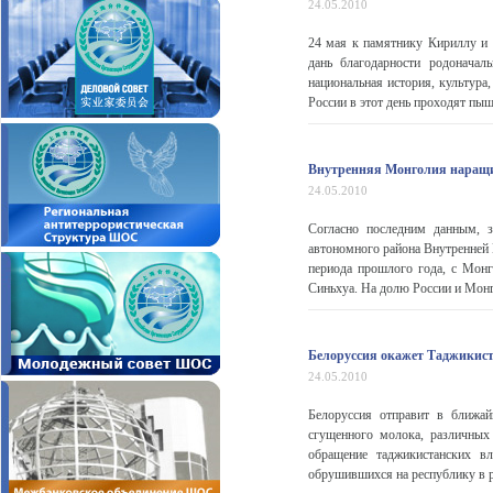
24.05.2010
24 мая к памятнику Кириллу и
дань благодарности родоначал
национальная история, культура
России в этот день проходят пыш
Внутренняя Монголия наращив
24.05.2010
Согласно последним данным, з
автономного района Внутренней 
периода прошлого года, с Монг
Синьхуа. На долю России и Монг
Белоруссия окажет Таджикис
24.05.2010
Белоруссия отправит в ближа
сгущенного молока, различных 
обращение таджикистанских в
обрушившихся на республику в р