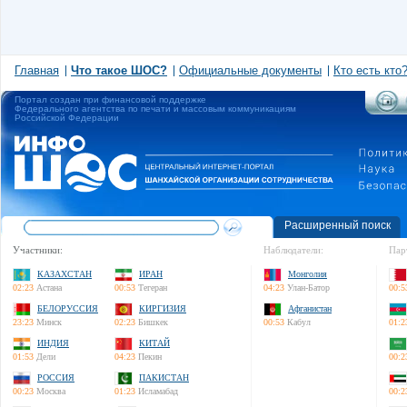
Главная
Что такое ШОС?
Официальные документы
Кто есть кто
Портал создан при финансовой поддержке
Федерального агентства по печати и массовым коммуникациям
Российской Федерации
Расширенный поиск
Участники:
Наблюдатели:
Пар
КАЗАХСТАН
ИРАН
Монголия
02:23
Астана
00:53
Тегеран
04:23
Улан-Батор
00:5
БЕЛОРУССИЯ
КИРГИЗИЯ
Афганистан
23:23
Минск
02:23
Бишкек
00:53
Кабул
01:2
ИНДИЯ
КИТАЙ
01:53
Дели
04:23
Пекин
00:2
РОССИЯ
ПАКИСТАН
00:23
Москва
01:23
Исламабад
00:2