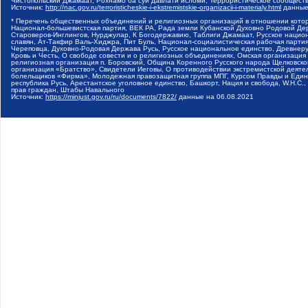
Чистопольский Джамаат, Рохнамо ба суи давлати исломи, Террористическое сообщест
Источник:
http://nac.gov.ru/terroristicheskie-i-ekstremistskie-organizacii-i-materialy.html
данные
* Перечень общественных объединений и религиозных организаций в отношении котор
Национал-большевистская партия, ВЕК РА, Рада земли Кубанской Духовно Родовой Де
Староверов-Инглингов, Нурджулар, К Богодержавию, Таблиги Джамаат, Русское наци
славян, Ат-Такфир Валь-Хиджра, Пит Буль, Национал-социалистическая рабочая парт
Череповца, Духовно-Родовая Держава Русь, Русское национальное единство, Древнер
Кровь и Честь, О свободе совести и о религиозных объединениях, Омская организаци
религиозная организация п. Боровский, Община Коренного Русского народа Щелковског
организация «Братство», Свидетели Иеговы, О противодействии экстремистской деяте
болельщиков «Фирма», Молодежная правозащитная группа МПГ, Курсом Правды и Единен
республика Русь, Арестантское уголовное единство, Башкорт, Нация и свобода, W.H.С
прав граждан, Штабы Навального
Источник:
https://minjust.gov.ru/ru/documents/7822/
данные на
06.08.2021