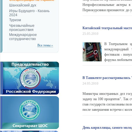
Непрофессиональные актеры в
Шанхайский дух
Первокурсники признаются: до уч
Игры Будущего - Казань
2024
Туризм
Чрезвычайные
Китайский театральный масте
происшествия
25.05.2010
Международное
сотрудничество
В Театральном ц
Все темы »
международный т
фестиваля - попул
форума любопытна
В Ташкенте рассматривались
24.05.2010
Министры иностранных дел гос
задачу на 100 процентов". Так 
глав государств согласованы пол
после завершения встречи с кол
День кириллицы, самого моло