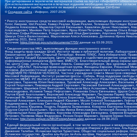
При цитировании и перепечатке материалов ссылка на портал «ИнфоШОС» обязательн
Для использования материалов в печатных изданиях необходимо письменное согласие
Если вы увидели ошибку, выделите ее мышкой и нажмите клавиши Ctrl+Enter
©
Создание сайта
- Инфорос, 2007-2026
* Реестр иностранных средств массовой информации, выполняющих функции иностранн
Голос Америки, Idel.Реалии, Кавказ.Реалии, Крым.Реалии, Телеканал Настоящее Время
Людмила Алексеевна, Маркелов Сергей Евгеньевич, Камалягин Денис Николаевич, Апах
Александрович, Маняхин Петр Борисович, Ярош Юлия Петровна, Чуракова Ольга Влади
Гройсман Софья Романовна, Рождественский Илья Дмитриевич, Апухтина Юлия Владимир
Шмагун Олеся Валентиновна, Мароховская Алеся Алексеевна, Долинина Ирина Никола
редактор 2021, Вега 2021
Источник:
https://minjust.gov.ru/ru/documents/7755/
данные на
03.09.2021
* Сведения реестра НКО, выполняющих функции иностранного агента:
Фонд защиты прав граждан Штаб, Институт права и публичной политики, Лаборатория
Гуманитарное действие, Открытый Петербург, Феникс ПЛЮС, Лига Избирателей, Правов
Крест, Центр Хасдей Ерушалаим, Центр поддержки и содействия развитию средств мас
информационных инициатив Действие, ВМЕСТЕ, Благотворительный фонд охраны здоров
Так, центр Сова, центр Анна, Проект Апрель, Самарская губерния, Эра здоровья, пр
защиты СИБАЛЬТ, Уральская правозащитная группа, Женщины Евразии, Рязанский Мемо
человека, Дальневосточный центр развития гражданских инициатив и социального пар
АКАДЕМИЯ ПО ПРАВАМ ЧЕЛОВЕКА, Частное учреждение Совета Министров северных стр
Массовой Информации, Институт развития прессы - Сибирь, Фонд поддержки свободы 
агентство МЕМО. РУ, Институт региональной прессы, Институт Развития Свободы Инф
Борисовна, Таранова Юлия Николаевна, Туровский Александр Алексеевич, Васильева 
Сергей Георгиевич, Пивоваров Андрей Сергеевич, Писемский Евгений Александрович,
Викторович, Шарипков Олег Викторович, Мальсагов Муса Асланович, Мошель Ирина Ар
Александровна, Исламов Тимур Рифгатович, Романова Ольга Евгеньевна, Щаров Серг
Паутов Юрий Анатольевич, Верховский Александр Маркович, Пислакова-Паркер Марина
Рачинский Ян Збигневич, Жемкова Елена Борисовна, Гудков Лев Дмитриевич, Иллари
Николай Алексеевич, Блинушов Андрей Юрьевич, Мосин Алексей Геннадьевич, Гефтер
Владимировна, Баженова Светлана Куприяновна, Исаев Сергей Владимирович, Максим
Буртина Елена Юрьевна, Гендель Людмила Залмановна, Кокорина Екатерина Алексеев
Подузов Сергей Васильевич, Протасова Ирина Вячеславовна, Литинский Леонид Борис
Добровольская Анна Дмитриевна, Королева Александра Евгеньевна, Смирнов Владими
Петрович, Полякова Мара Федоровна, Резник Генри Маркович, Захаров Герман Конста
Источник:
http://unro.minjust.ru/NKOForeignAgent.aspx
данные на
28.08.2021
* Единый федеральный список организаций, в том числе иностранных и международны
Высший военный Маджлисуль Шура, Конгресс народов Ичкерии и Дагестана, Аль-Каида, 
Движение Талибан, Исламская партия Туркестана, Общество социальных реформ, Общес
Исламское государство, Джабха аль-Нусра ли-Ахль аш-Шам, Народное ополчение имен