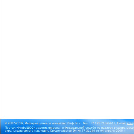
© 2007-2026, Информационное агентство ИнфоРос. Тел.: +7 495 718-84-11, E-mail:
info
Портал «ИнфоШОС» зарегистрирован в Федеральной службе по надзору в сфере массо
охраны культурного наследия. Свидетельство Эл № 77-31649 от 04 апреля 2008 г.