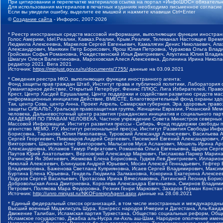
При цитировании и перепечатке материалов ссылка на портал «ИнфоШОС» обязательн
Для использования материалов в печатных изданиях необходимо письменное согласие
Если вы увидели ошибку, выделите ее мышкой и нажмите клавиши Ctrl+Enter
©
Создание сайта
- Инфорос, 2007-2026
* Реестр иностранных средств массовой информации, выполняющих функции иностранн
Голос Америки, Idel.Реалии, Кавказ.Реалии, Крым.Реалии, Телеканал Настоящее Время
Людмила Алексеевна, Маркелов Сергей Евгеньевич, Камалягин Денис Николаевич, Апах
Александрович, Маняхин Петр Борисович, Ярош Юлия Петровна, Чуракова Ольга Влади
Гройсман Софья Романовна, Рождественский Илья Дмитриевич, Апухтина Юлия Владимир
Шмагун Олеся Валентиновна, Мароховская Алеся Алексеевна, Долинина Ирина Никола
редактор 2021, Вега 2021
Источник:
https://minjust.gov.ru/ru/documents/7755/
данные на
03.09.2021
* Сведения реестра НКО, выполняющих функции иностранного агента:
Фонд защиты прав граждан Штаб, Институт права и публичной политики, Лаборатория
Гуманитарное действие, Открытый Петербург, Феникс ПЛЮС, Лига Избирателей, Правов
Крест, Центр Хасдей Ерушалаим, Центр поддержки и содействия развитию средств мас
информационных инициатив Действие, ВМЕСТЕ, Благотворительный фонд охраны здоров
Так, центр Сова, центр Анна, Проект Апрель, Самарская губерния, Эра здоровья, пр
защиты СИБАЛЬТ, Уральская правозащитная группа, Женщины Евразии, Рязанский Мемо
человека, Дальневосточный центр развития гражданских инициатив и социального пар
АКАДЕМИЯ ПО ПРАВАМ ЧЕЛОВЕКА, Частное учреждение Совета Министров северных стр
Массовой Информации, Институт развития прессы - Сибирь, Фонд поддержки свободы 
агентство МЕМО. РУ, Институт региональной прессы, Институт Развития Свободы Инф
Борисовна, Таранова Юлия Николаевна, Туровский Александр Алексеевич, Васильева 
Сергей Георгиевич, Пивоваров Андрей Сергеевич, Писемский Евгений Александрович,
Викторович, Шарипков Олег Викторович, Мальсагов Муса Асланович, Мошель Ирина Ар
Александровна, Исламов Тимур Рифгатович, Романова Ольга Евгеньевна, Щаров Серг
Паутов Юрий Анатольевич, Верховский Александр Маркович, Пислакова-Паркер Марина
Рачинский Ян Збигневич, Жемкова Елена Борисовна, Гудков Лев Дмитриевич, Иллари
Николай Алексеевич, Блинушов Андрей Юрьевич, Мосин Алексей Геннадьевич, Гефтер
Владимировна, Баженова Светлана Куприяновна, Исаев Сергей Владимирович, Максим
Буртина Елена Юрьевна, Гендель Людмила Залмановна, Кокорина Екатерина Алексеев
Подузов Сергей Васильевич, Протасова Ирина Вячеславовна, Литинский Леонид Борис
Добровольская Анна Дмитриевна, Королева Александра Евгеньевна, Смирнов Владими
Петрович, Полякова Мара Федоровна, Резник Генри Маркович, Захаров Герман Конста
Источник:
http://unro.minjust.ru/NKOForeignAgent.aspx
данные на
28.08.2021
* Единый федеральный список организаций, в том числе иностранных и международны
Высший военный Маджлисуль Шура, Конгресс народов Ичкерии и Дагестана, Аль-Каида, 
Движение Талибан, Исламская партия Туркестана, Общество социальных реформ, Общес
Исламское государство, Джабха аль-Нусра ли-Ахль аш-Шам, Народное ополчение имен