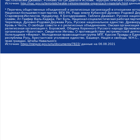
Чистопольский Джамаат, Рохнамо ба суи давлати исломи, Террористическое сообщест
Источник:
http://nac.gov.ru/terroristicheskie-i-ekstremistskie-organizacii-i-materialy.html
данные
* Перечень общественных объединений и религиозных организаций в отношении котор
Национал-большевистская партия, ВЕК РА, Рада земли Кубанской Духовно Родовой Де
Староверов-Инглингов, Нурджулар, К Богодержавию, Таблиги Джамаат, Русское наци
славян, Ат-Такфир Валь-Хиджра, Пит Буль, Национал-социалистическая рабочая парт
Череповца, Духовно-Родовая Держава Русь, Русское национальное единство, Древнер
Кровь и Честь, О свободе совести и о религиозных объединениях, Омская организаци
религиозная организация п. Боровский, Община Коренного Русского народа Щелковског
организация «Братство», Свидетели Иеговы, О противодействии экстремистской деяте
болельщиков «Фирма», Молодежная правозащитная группа МПГ, Курсом Правды и Единен
республика Русь, Арестантское уголовное единство, Башкорт, Нация и свобода, W.H.С
прав граждан, Штабы Навального
Источник:
https://minjust.gov.ru/ru/documents/7822/
данные на
06.08.2021