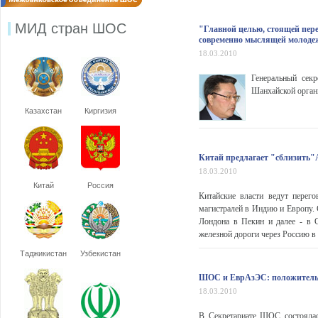
МИД стран ШОС
"Главной целью, стоящей пер
современно мыслящей молодеж
18.03.2010
Генеральный сек
Шанхайской органи
Казахстан
Киргизия
Китай предлагает "сблизить"
18.03.2010
Китай
Россия
Китайские власти ведут перег
магистралей в Индию и Европу. 
Лондона в Пекин и далее - в 
железной дороги через Россию в 
Таджикистан
Узбекистан
ШОС и ЕврАзЭС: положительн
18.03.2010
В Секретариате ШОС состоялас