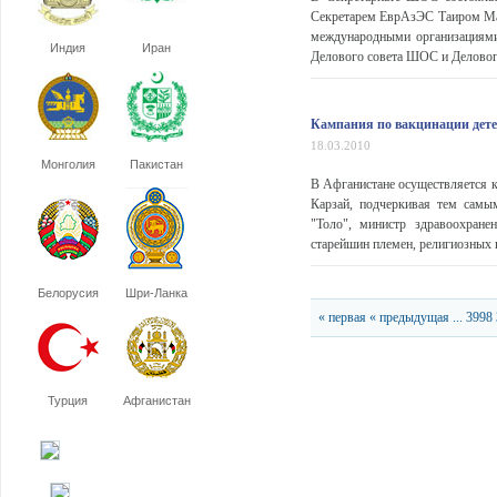
Секретарем ЕврАзЭС Таиром Ма
международными организациями
Индия
Иран
Делового совета ШОС и Деловог
Кампания по вакцинации дете
18.03.2010
Монголия
Пакистан
В Афганистане осуществляется к
Карзай, подчеркивая тем самы
"Толо", министр здравоохране
старейшин племен, религиозных 
Белорусия
Шри-Ланка
« первая
« предыдущая
...
3998
Турция
Афганистан