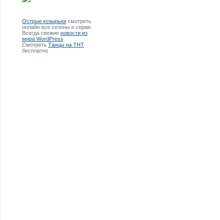
Острые козырьки
смотреть
онлайн все сезоны и серии.
Всегда свежие
новости из
мира WordPress
Смотреть
Танцы на ТНТ
бесплатно