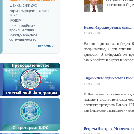
престижного Орден
Шанхайский дух
Игры Будущего - Казань
2024
Туризм
Чрезвычайные
Новосибирские ученые создал
происшествия
19.03.2010
Международное
сотрудничество
Вакцина, призванная победить В
Все темы »
профилактике, и при лечении.
давности. В сибирский же пр
взаимодействии вируса и челове
Таджикские абрикосы в Пекин
19.03.2010
В Пекинском ботаническом сад
недавно в этом живописном мест
весеннего праздника Навруз, 12
дар Пекинскому аграрному универ
Встреча Дмитрия Медведева с