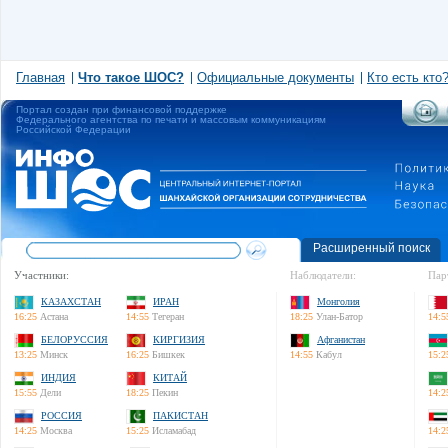
Главная
Что такое ШОС?
Официальные документы
Кто есть кто
Портал создан при финансовой поддержке
Федерального агентства по печати и массовым коммуникациям
Российской Федерации
Расширенный поиск
Участники:
Наблюдатели:
Пар
КАЗАХСТАН
ИРАН
Монголия
16:25
Астана
14:55
Тегеран
18:25
Улан-Батор
14:5
БЕЛОРУССИЯ
КИРГИЗИЯ
Афганистан
13:25
Минск
16:25
Бишкек
14:55
Кабул
15:2
ИНДИЯ
КИТАЙ
15:55
Дели
18:25
Пекин
14:2
РОССИЯ
ПАКИСТАН
14:25
Москва
15:25
Исламабад
14:2