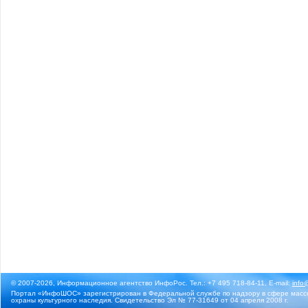
© 2007-2026, Информационное агентство ИнфоРос. Тел.: +7 495 718-84-11, E-mail:
info
Портал «ИнфоШОС» зарегистрирован в Федеральной службе по надзору в сфере массо
охраны культурного наследия. Свидетельство Эл № 77-31649 от 04 апреля 2008 г.