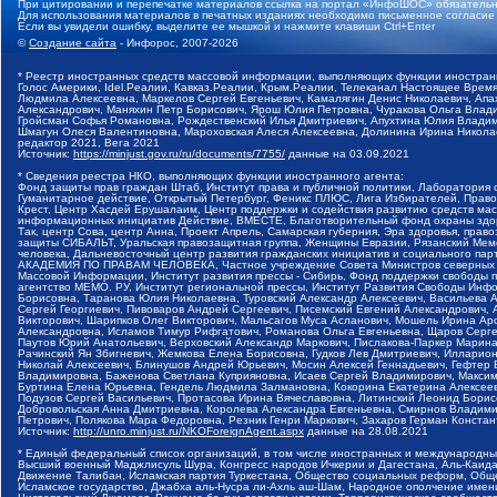
При цитировании и перепечатке материалов ссылка на портал «ИнфоШОС» обязательн
Для использования материалов в печатных изданиях необходимо письменное согласие
Если вы увидели ошибку, выделите ее мышкой и нажмите клавиши Ctrl+Enter
©
Создание сайта
- Инфорос, 2007-2026
* Реестр иностранных средств массовой информации, выполняющих функции иностранн
Голос Америки, Idel.Реалии, Кавказ.Реалии, Крым.Реалии, Телеканал Настоящее Время
Людмила Алексеевна, Маркелов Сергей Евгеньевич, Камалягин Денис Николаевич, Апах
Александрович, Маняхин Петр Борисович, Ярош Юлия Петровна, Чуракова Ольга Влади
Гройсман Софья Романовна, Рождественский Илья Дмитриевич, Апухтина Юлия Владимир
Шмагун Олеся Валентиновна, Мароховская Алеся Алексеевна, Долинина Ирина Никола
редактор 2021, Вега 2021
Источник:
https://minjust.gov.ru/ru/documents/7755/
данные на
03.09.2021
* Сведения реестра НКО, выполняющих функции иностранного агента:
Фонд защиты прав граждан Штаб, Институт права и публичной политики, Лаборатория
Гуманитарное действие, Открытый Петербург, Феникс ПЛЮС, Лига Избирателей, Правов
Крест, Центр Хасдей Ерушалаим, Центр поддержки и содействия развитию средств мас
информационных инициатив Действие, ВМЕСТЕ, Благотворительный фонд охраны здоров
Так, центр Сова, центр Анна, Проект Апрель, Самарская губерния, Эра здоровья, пр
защиты СИБАЛЬТ, Уральская правозащитная группа, Женщины Евразии, Рязанский Мемо
человека, Дальневосточный центр развития гражданских инициатив и социального пар
АКАДЕМИЯ ПО ПРАВАМ ЧЕЛОВЕКА, Частное учреждение Совета Министров северных стр
Массовой Информации, Институт развития прессы - Сибирь, Фонд поддержки свободы 
агентство МЕМО. РУ, Институт региональной прессы, Институт Развития Свободы Инф
Борисовна, Таранова Юлия Николаевна, Туровский Александр Алексеевич, Васильева 
Сергей Георгиевич, Пивоваров Андрей Сергеевич, Писемский Евгений Александрович,
Викторович, Шарипков Олег Викторович, Мальсагов Муса Асланович, Мошель Ирина Ар
Александровна, Исламов Тимур Рифгатович, Романова Ольга Евгеньевна, Щаров Серг
Паутов Юрий Анатольевич, Верховский Александр Маркович, Пислакова-Паркер Марина
Рачинский Ян Збигневич, Жемкова Елена Борисовна, Гудков Лев Дмитриевич, Иллари
Николай Алексеевич, Блинушов Андрей Юрьевич, Мосин Алексей Геннадьевич, Гефтер
Владимировна, Баженова Светлана Куприяновна, Исаев Сергей Владимирович, Максим
Буртина Елена Юрьевна, Гендель Людмила Залмановна, Кокорина Екатерина Алексеев
Подузов Сергей Васильевич, Протасова Ирина Вячеславовна, Литинский Леонид Борис
Добровольская Анна Дмитриевна, Королева Александра Евгеньевна, Смирнов Владими
Петрович, Полякова Мара Федоровна, Резник Генри Маркович, Захаров Герман Конста
Источник:
http://unro.minjust.ru/NKOForeignAgent.aspx
данные на
28.08.2021
* Единый федеральный список организаций, в том числе иностранных и международны
Высший военный Маджлисуль Шура, Конгресс народов Ичкерии и Дагестана, Аль-Каида, 
Движение Талибан, Исламская партия Туркестана, Общество социальных реформ, Общес
Исламское государство, Джабха аль-Нусра ли-Ахль аш-Шам, Народное ополчение имен