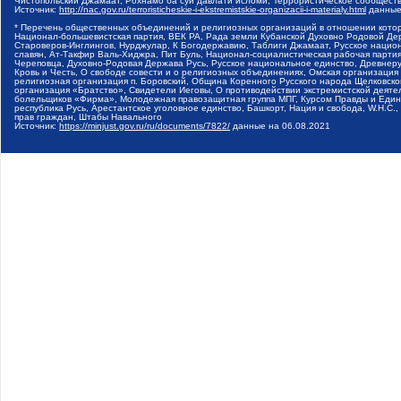
Чистопольский Джамаат, Рохнамо ба суи давлати исломи, Террористическое сообщест
Источник:
http://nac.gov.ru/terroristicheskie-i-ekstremistskie-organizacii-i-materialy.html
данные
* Перечень общественных объединений и религиозных организаций в отношении котор
Национал-большевистская партия, ВЕК РА, Рада земли Кубанской Духовно Родовой Де
Староверов-Инглингов, Нурджулар, К Богодержавию, Таблиги Джамаат, Русское наци
славян, Ат-Такфир Валь-Хиджра, Пит Буль, Национал-социалистическая рабочая парт
Череповца, Духовно-Родовая Держава Русь, Русское национальное единство, Древнер
Кровь и Честь, О свободе совести и о религиозных объединениях, Омская организаци
религиозная организация п. Боровский, Община Коренного Русского народа Щелковског
организация «Братство», Свидетели Иеговы, О противодействии экстремистской деяте
болельщиков «Фирма», Молодежная правозащитная группа МПГ, Курсом Правды и Единен
республика Русь, Арестантское уголовное единство, Башкорт, Нация и свобода, W.H.С
прав граждан, Штабы Навального
Источник:
https://minjust.gov.ru/ru/documents/7822/
данные на
06.08.2021