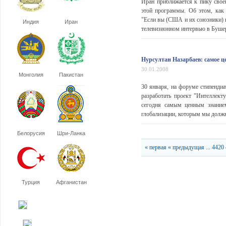
Иран приближается к пику свое
этой программы. Об этом, как
"Если вы (США и их союзники) в
Индия
Иран
телевизионном интервью в Бушер
Нурсултан Назарбаев: самое ц
30.01.2008
Монголия
Пакистан
30 января, на форуме стипенди
разработать проект "Интеллект
сегодня самым ценным знанием
глобализации, которым мы должн
Белорусия
Шри-Ланка
« первая
« предыдущая
...
4420
Турция
Афганистан