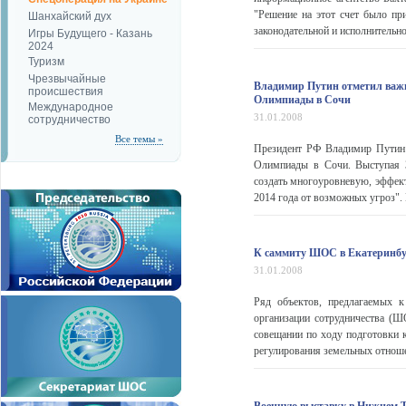
"Решение на этот счет было при
Шанхайский дух
законодательной и исполнительн
Игры Будущего - Казань
2024
Туризм
Чрезвычайные
Владимир Путин отметил важн
происшествия
Олимпиады в Сочи
Международное
31.01.2008
сотрудничество
Все темы »
Президент РФ Владимир Путин з
Олимпиады в Сочи. Выступая 3
создать многоуровневую, эффек
2014 года от возможных угроз". 
К саммиту ШОС в Екатеринбург
31.01.2008
Ряд объектов, предлагаемых к
организации сотрудничества (Ш
совещании по ходу подготовки 
регулирования земельных отноше