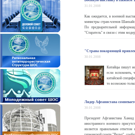
Военную выставку в Нижнем 
31.01.2008
Как ожидается, в военной выста
министры стран-членов Шанхайс
По предварительной информац
"Старатель" в связи с этим модер
"Страна покоряющей привлека
30.01.2008
Китайцы пишут ие
если вспомнить, 
китайской специфи
то возможно толк
Лидер Афганистана сомневает
30.01.2008
Президент Афганистана Хамид 
иностранного военного присутс
является правильным ответом 
германской газете "Вельт", сообща