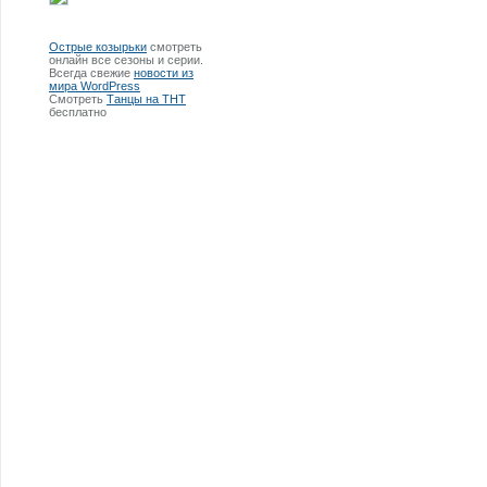
Острые козырьки
смотреть
онлайн все сезоны и серии.
Всегда свежие
новости из
мира WordPress
Смотреть
Танцы на ТНТ
бесплатно