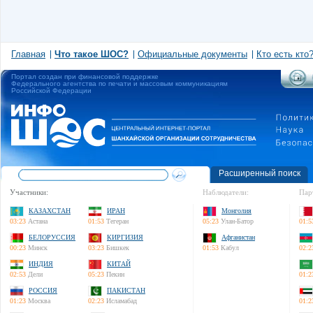
Главная
Что такое ШОС?
Официальные документы
Кто есть кто
Портал создан при финансовой поддержке
Федерального агентства по печати и массовым коммуникациям
Российской Федерации
Расширенный поиск
Участники:
Наблюдатели:
Пар
КАЗАХСТАН
ИРАН
Монголия
03:23
Астана
01:53
Тегеран
05:23
Улан-Батор
01:5
БЕЛОРУССИЯ
КИРГИЗИЯ
Афганистан
00:23
Минск
03:23
Бишкек
01:53
Кабул
02:2
ИНДИЯ
КИТАЙ
02:53
Дели
05:23
Пекин
01:2
РОССИЯ
ПАКИСТАН
01:23
Москва
02:23
Исламабад
01:2