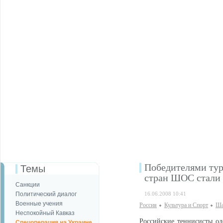
Победителями тур
Темы
стран ШОС стали
Санкции
Политический диалог
16.06.2008 10:41
Военные учения
Россия
Культура и Спорт
Ша
Неспокойный Кавказ
Российские теннисисты о
Спецоперация на Украине