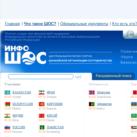
Главная
Что такое ШОС?
Официальные документы
Кто есть кто
Портал создан при финансовой поддержке
Федерального агентства по печати и массовым коммуникациям
Российской Федерации
Расширенный поиск
Участники:
Наблюдатели:
Пар
КАЗАХСТАН
ИРАН
Монголия
02:03
Астана
00:33
Тегеран
04:03
Улан-Батор
00:3
БЕЛОРУССИЯ
КИРГИЗИЯ
Афганистан
23:03
Минск
02:03
Бишкек
00:33
Кабул
01:0
ИНДИЯ
КИТАЙ
01:33
Дели
04:03
Пекин
00:0
РОССИЯ
ПАКИСТАН
00:03
Москва
01:03
Исламабад
00:0