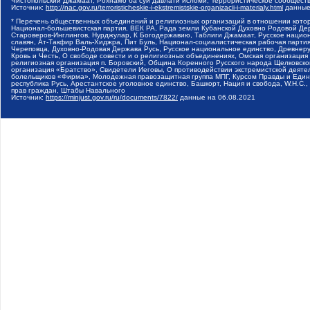
Чистопольский Джамаат, Рохнамо ба суи давлати исломи, Террористическое сообщест
Источник:
http://nac.gov.ru/terroristicheskie-i-ekstremistskie-organizacii-i-materialy.html
данные
* Перечень общественных объединений и религиозных организаций в отношении котор
Национал-большевистская партия, ВЕК РА, Рада земли Кубанской Духовно Родовой Де
Староверов-Инглингов, Нурджулар, К Богодержавию, Таблиги Джамаат, Русское наци
славян, Ат-Такфир Валь-Хиджра, Пит Буль, Национал-социалистическая рабочая парт
Череповца, Духовно-Родовая Держава Русь, Русское национальное единство, Древнер
Кровь и Честь, О свободе совести и о религиозных объединениях, Омская организаци
религиозная организация п. Боровский, Община Коренного Русского народа Щелковског
организация «Братство», Свидетели Иеговы, О противодействии экстремистской деяте
болельщиков «Фирма», Молодежная правозащитная группа МПГ, Курсом Правды и Единен
республика Русь, Арестантское уголовное единство, Башкорт, Нация и свобода, W.H.С
прав граждан, Штабы Навального
Источник:
https://minjust.gov.ru/ru/documents/7822/
данные на
06.08.2021