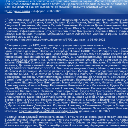
При цитировании и перепечатке материалов ссылка на портал «ИнфоШОС» обязательн
Для использования материалов в печатных изданиях необходимо письменное согласие
Если вы увидели ошибку, выделите ее мышкой и нажмите клавиши Ctrl+Enter
©
Создание сайта
- Инфорос, 2007-2026
* Реестр иностранных средств массовой информации, выполняющих функции иностранн
Голос Америки, Idel.Реалии, Кавказ.Реалии, Крым.Реалии, Телеканал Настоящее Время
Людмила Алексеевна, Маркелов Сергей Евгеньевич, Камалягин Денис Николаевич, Апах
Александрович, Маняхин Петр Борисович, Ярош Юлия Петровна, Чуракова Ольга Влади
Гройсман Софья Романовна, Рождественский Илья Дмитриевич, Апухтина Юлия Владимир
Шмагун Олеся Валентиновна, Мароховская Алеся Алексеевна, Долинина Ирина Никола
редактор 2021, Вега 2021
Источник:
https://minjust.gov.ru/ru/documents/7755/
данные на
03.09.2021
* Сведения реестра НКО, выполняющих функции иностранного агента:
Фонд защиты прав граждан Штаб, Институт права и публичной политики, Лаборатория
Гуманитарное действие, Открытый Петербург, Феникс ПЛЮС, Лига Избирателей, Правов
Крест, Центр Хасдей Ерушалаим, Центр поддержки и содействия развитию средств мас
информационных инициатив Действие, ВМЕСТЕ, Благотворительный фонд охраны здоров
Так, центр Сова, центр Анна, Проект Апрель, Самарская губерния, Эра здоровья, пр
защиты СИБАЛЬТ, Уральская правозащитная группа, Женщины Евразии, Рязанский Мемо
человека, Дальневосточный центр развития гражданских инициатив и социального пар
АКАДЕМИЯ ПО ПРАВАМ ЧЕЛОВЕКА, Частное учреждение Совета Министров северных стр
Массовой Информации, Институт развития прессы - Сибирь, Фонд поддержки свободы 
агентство МЕМО. РУ, Институт региональной прессы, Институт Развития Свободы Инф
Борисовна, Таранова Юлия Николаевна, Туровский Александр Алексеевич, Васильева 
Сергей Георгиевич, Пивоваров Андрей Сергеевич, Писемский Евгений Александрович,
Викторович, Шарипков Олег Викторович, Мальсагов Муса Асланович, Мошель Ирина Ар
Александровна, Исламов Тимур Рифгатович, Романова Ольга Евгеньевна, Щаров Серг
Паутов Юрий Анатольевич, Верховский Александр Маркович, Пислакова-Паркер Марина
Рачинский Ян Збигневич, Жемкова Елена Борисовна, Гудков Лев Дмитриевич, Иллари
Николай Алексеевич, Блинушов Андрей Юрьевич, Мосин Алексей Геннадьевич, Гефтер
Владимировна, Баженова Светлана Куприяновна, Исаев Сергей Владимирович, Максим
Буртина Елена Юрьевна, Гендель Людмила Залмановна, Кокорина Екатерина Алексеев
Подузов Сергей Васильевич, Протасова Ирина Вячеславовна, Литинский Леонид Борис
Добровольская Анна Дмитриевна, Королева Александра Евгеньевна, Смирнов Владими
Петрович, Полякова Мара Федоровна, Резник Генри Маркович, Захаров Герман Конста
Источник:
http://unro.minjust.ru/NKOForeignAgent.aspx
данные на
28.08.2021
* Единый федеральный список организаций, в том числе иностранных и международны
Высший военный Маджлисуль Шура, Конгресс народов Ичкерии и Дагестана, Аль-Каида, 
Движение Талибан, Исламская партия Туркестана, Общество социальных реформ, Общес
Исламское государство, Джабха аль-Нусра ли-Ахль аш-Шам, Народное ополчение имен