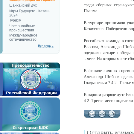
среди сборных стран-уча
Шанхайский дух
Пышме.
Игры Будущего - Казань
2024
Туризм
В турнире принимали учас
Чрезвычайные
Казахстана. Победители оп
происшествия
Международное
сотрудничество
Российская команда в сост
Все темы »
Власова, Александра Шиба
одержала четыре победы 
зачете. На втором месте сб
В финале личных соревнов
Александр Шибаев одержа
Гладышевым ? 4:2. Третье 
В парном разряде дуэт Вла
4:2. Третье место поделил
Оставить комме