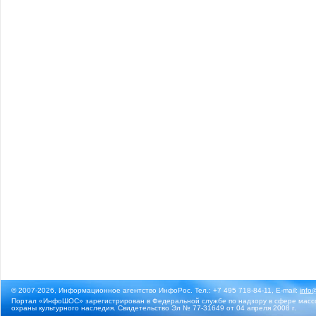
© 2007-2026, Информационное агентство ИнфоРос. Тел.: +7 495 718-84-11, E-mail:
info
Портал «ИнфоШОС» зарегистрирован в Федеральной службе по надзору в сфере массо
охраны культурного наследия. Свидетельство Эл № 77-31649 от 04 апреля 2008 г.