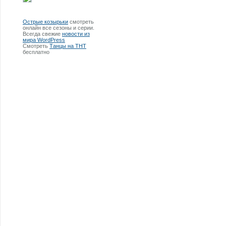
Острые козырьки
смотреть
онлайн все сезоны и серии.
Всегда свежие
новости из
мира WordPress
Смотреть
Танцы на ТНТ
бесплатно