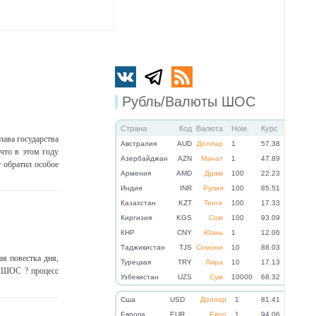
Рубль/Валюты ШОС
Страна
Код
Валюта
Ном.
Курс
ава государства
Австралия
AUD
Доллар
1
57.38
что в этом году
Азербайджан
AZN
Манат
1
47.89
т обратил особое
Армения
AMD
Драм
100
22.23
Индия
INR
Рупия
100
85.51
Казахстан
KZT
Тенге
100
17.33
Киргизия
KGS
Сом
100
93.09
КНР
CNY
Юань
1
12.06
Таджикистан
TJS
Сомони
10
88.03
я повестка дня,
Турецкая
TRY
Лира
10
17.13
и ШОС ? процесс
Узбекистан
UZS
Сум
10000
68.32
Cша
USD
Доллар
1
81.41
Eвропа
EUR
Евро
1
94.06