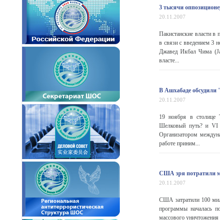
3 тысячи оппозиционе
20.11.2007
Пакистанские власти в 
в связи с введением 3
Джавед Икбал Чима (Ja
власте...
В Ашхабаде обсудили
20.11.2007
19 ноября в столице 
Шелковый путь? и VI в
Организатором междуна
работе приним...
США зря потратили м
20.11.2007
США затратили 100 мил
программы началась п
массового уничтожения 