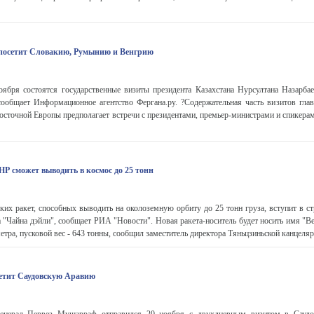
 посетит Словакию, Румынию и Венгрию
оября состоятся государственные визиты президента Казахстана Нурсултана Назарба
общает Информационное агентство Фергана.ру. ?Содержательная часть визитов глав
осточной Европы предполагает встречи с президентами, премьер-министрами и спикера
НР сможет выводить в космос до 25 тонн
ких ракет, способных выводить на околоземную орбиту до 25 тонн груза, вступит в ст
а "Чайна дэйли", сообщает РИА "Новости". Новая ракета-носитель будет носить имя "В
метра, пусковой вес - 643 тонны, сообщил заместитель директора Тяньцзиньской канцеляри
етит Саудовскую Аравию