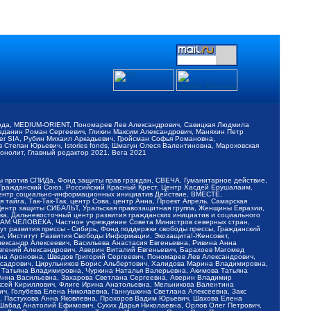
обода, MEDIUM-ORIENT, Пономарев Лев Александрович, Савицкая Людмила
Баданин Роман Сергеевич, Гликин Максим Александрович, Маняхин Петр
er SIA, Рубин Михаил Аркадьевич, Гройсман Софья Романовна,
Степан Юрьевич, Istories fonds, Шмагун Олеся Валентиновна, Мароховская
нолит, Главный редактор 2021, Вега 2021
Мы против СПИДа, Фонд защиты прав граждан, СВЕЧА, Гуманитарное действие,
 Гражданский Союз, Российский Красный Крест, Центр Хасдей Ерушалаим,
 Центр социально-информационных инициатив Действие, ВМЕСТЕ,
айга, Так-Так-Так, центр Сова, центр Анна, Проект Апрель, Самарская
Центр защиты СИБАЛЬТ, Уральская правозащитная группа, Женщины Евразии,
ка, Дальневосточный центр развития гражданских инициатив и социального
АВАМ ЧЕЛОВЕКА, Частное учреждение Совета Министров северных стран,
т развития прессы - Сибирь, Фонд поддержки свободы прессы, Гражданский
ы, Институт Развития Свободы Информации, Экозащита!-Женсовет,
ександр Алексеевич, Васильева Анастасия Евгеньевна, Ривина Анна
вгений Александрович, Аверин Виталий Евгеньевич, Барахоев Магомед
на Ароновна, Шведов Григорий Сергеевич, Пономарев Лев Александрович,
ксадрович, Цирульников Борис Альбертович, Халидова Марина Владимировна,
 Татьяна Владимировна, Чуркина Наталья Валерьевна, Акимова Татьяна
 Анна Васильевна, Захарова Светлана Сергеевна, Аверин Владимир
ксей Кириллович, Флиге Ирина Анатольевна, Мельникова Валентина
, Голубева Елена Николаевна, Ганнушкина Светлана Алексеевна, Закс
, Пастухова Анна Яковлевна, Прохоров Вадим Юрьевич, Шахова Елена
 Шабад Анатолий Ефимович, Сухих Дарья Николаевна, Орлов Олег Петрович,