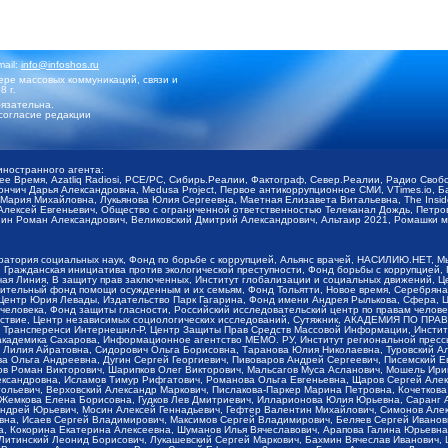
mail:
info@infoshos.ru
ре массовых коммуникаций, связи и
8 г.
язательна.
согласие редакции
иностранного агента:
щее Время, Azatliq Radiosi, PCE/PC, Сибирь.Реалии, Фактограф, Север.Реалии, Радио Св
ончич Дарья Александровна, Medusa Project, Первое антикоррупционное СМИ, VTimes.io, 
ария Михайловна, Лукьянова Юлия Сергеевна, Маетная Елизавета Витальевна, The Insid
ексей Евгеньевич, Общество с ограниченной ответственностью Телеканал Дождь, Петров 
н Роман Александрович, Великовский Дмитрий Александрович, Альтаир 2021, Ромашки мо
оратория социальных наук, Фонд по борьбе с коррупцией, Альянс врачей, НАСИЛИЮ.НЕТ, 
Гражданская инициатива против экологической преступности, Фонд борьбы с коррупцией,
чая Линия, В защиту прав заключенных, Институт глобализации и социальных движений,
тельный фонд помощи осужденным и их семьям, Фонд Тольятти, Новое время, Серебряная т
Центр Юрия Левады, Издательство Парк Гагарина, Фонд имени Андрея Рылькова, Сфера, 
еловека, Фонд защиты гласности, Российский исследовательский центр по правам челове
йствие, Центр независимых социологических исследований, Сутяжник, АКАДЕМИЯ ПО ПР
р Трансперенси Интернешнл-Р, Центр Защиты Прав Средств Массовой Информации, Институ
 академика Сахарова, Информационное агентство МЕМО. РУ, Институт региональной пресс
Лилия Айратовна, Сидорович Ольга Борисовна, Таранова Юлия Николаевна, Туровский Ал
а Ольга Андреевна, Дугин Сергей Георгиевич, Пивоваров Андрей Сергеевич, Писемский Е
в Роман Викторович, Шарипков Олег Викторович, Мальсагов Муса Асланович, Мошель Ири
ександровна, Исламов Тимур Рифгатович, Романова Ольга Евгеньевна, Щаров Сергей Але
льевич, Верховский Александр Маркович, Пислакова-Паркер Марина Петровна, Кочеткова
, Жемкова Елена Борисовна, Гудков Лев Дмитриевич, Илларионова Юлия Юрьевна, Саранг
Андрей Юрьевич, Мосин Алексей Геннадьевич, Гефтер Валентин Михайлович, Симонов Але
а, Исаев Сергей Владимирович, Максимов Сергей Владимирович, Беляев Сергей Иванович
 Кокорина Екатерина Алексеевна, Шуманов Илья Вячеславович, Арапова Галина Юрьевна
Литинский Леонид Борисович, Лукашевский Сергей Маркович, Бахмин Вячеслав Иванович,