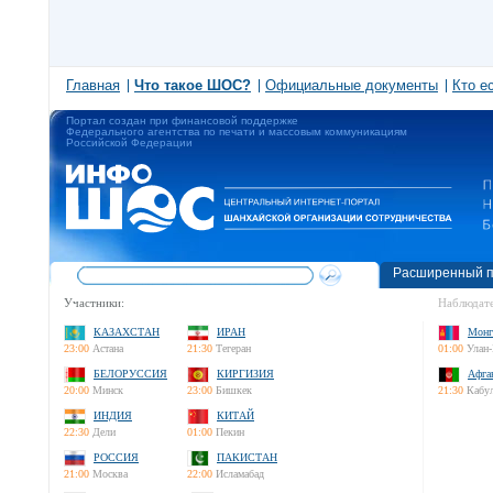
Главная
Что такое ШОС?
Официальные документы
Кто е
Портал создан при финансовой поддержке
Федерального агентства по печати и массовым коммуникациям
Российской Федерации
Расширенный п
Участники:
Наблюдате
КАЗАХСТАН
ИРАН
Монг
23:00
Астана
21:30
Тегеран
01:00
Улан-
БЕЛОРУССИЯ
КИРГИЗИЯ
Афга
20:00
Минск
23:00
Бишкек
21:30
Кабу
ИНДИЯ
КИТАЙ
22:30
Дели
01:00
Пекин
РОССИЯ
ПАКИСТАН
21:00
Москва
22:00
Исламабад