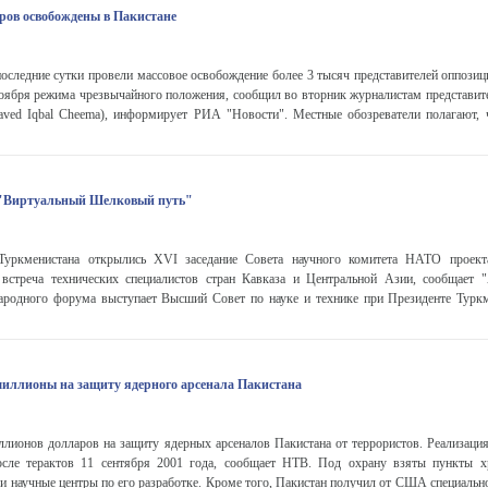
ров освобождены в Пакистане
последние сутки провели массовое освобождение более 3 тысяч представителей оппози
 ноября режима чрезвычайного положения, сообщил во вторник журналистам представи
ved Iqbal Cheema), информирует РИА "Новости". Местные обозреватели полагают, 
 "Виртуальный Шелковый путь"
Туркменистана открылись XVI заседание Совета научного комитета НАТО проект
стреча технических специалистов стран Кавказа и Центральной Азии, сообщает "
родного форума выступает Высший Совет по науке и технике при Президенте Туркм
иллионы на защиту ядерного арсенала Пакистана
лионов долларов на защиту ядерных арсеналов Пакистана от террористов. Реализация
осле терактов 11 сентября 2001 года, сообщает НТВ. Под охрану взяты пункты х
и научные центры по его разработке. Кроме того, Пакистан получил от США специальн