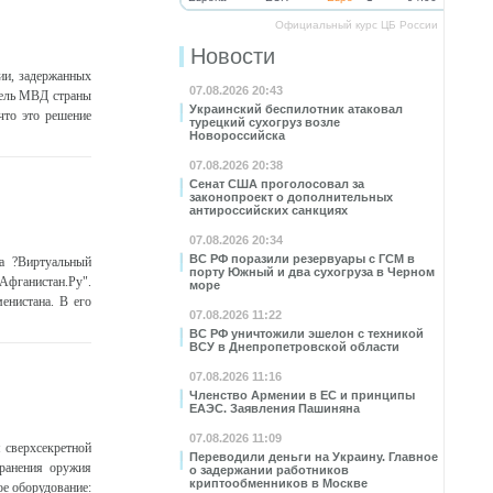
Официальный курс ЦБ России
Новости
ции, задержанных
07.08.2026 20:43
тель МВД страны
Украинский беспилотник атаковал
что это решение
турецкий сухогруз возле
Новороссийска
07.08.2026 20:38
Сенат США проголосовал за
законопроект о дополнительных
антироссийских санкциях
07.08.2026 20:34
ВС РФ поразили резервуары с ГСМ в
а ?Виртуальный
порту Южный и два сухогруза в Черном
Афганистан.Ру".
море
енистана. В его
07.08.2026 11:22
ВС РФ уничтожили эшелон с техникой
ВСУ в Днепропетровской области
07.08.2026 11:16
Членство Армении в ЕС и принципы
ЕАЭС. Заявления Пашиняна
07.08.2026 11:09
 сверхсекретной
Переводили деньги на Украину. Главное
ранения оружия
о задержании работников
криптообменников в Москве
ое оборудование: