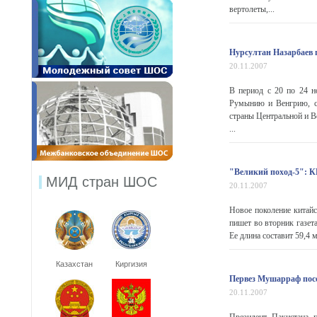
вертолеты,...
Нурсултан Назарбаев
20.11.2007
В период с 20 по 24 н
Румынию и Венгрию, со
страны Центральной и В
...
"Великий поход-5": К
МИД стран ШОС
20.11.2007
Новое поколение китайс
пишет во вторник газет
Ее длина составит 59,4 
Казахстан
Киргизия
Первез Мушарраф пос
20.11.2007