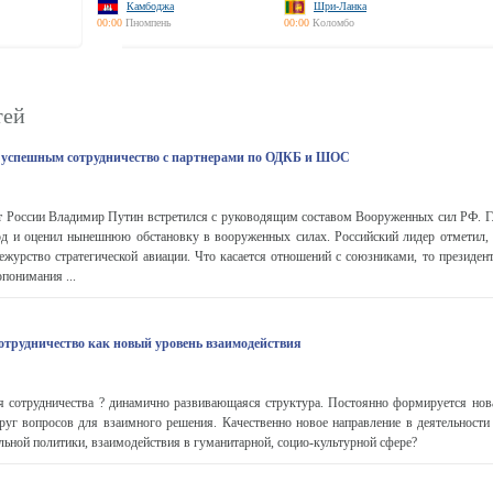
Камбоджа
Шри-Ланка
00:00
Пномпень
00:00
Коломбо
тей
т успешным сотрудничество с партнерами по ОДКБ и ШОС
нт России Владимир Путин встретился с руководящим составом Вооруженных сил РФ. Гл
год и оценил нынешнюю обстановку в вооруженных силах. Российский лидер отметил, 
ежурство стратегической авиации. Что касается отношений с союзниками, то президен
понимания ...
трудничество как новый уровень взаимодействия
я сотрудничества ? динамично развивающаяся структура. Постоянно формируется нова
руг вопросов для взаимного решения. Качественно новое направление в деятельност
льной политики, взаимодействия в гуманитарной, социо-культурной сфере?