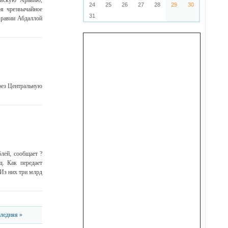
овскую Аравию,
24
25
26
27
28
29
30
ря чрезвычайное
31
Аравии Абдаллой
рез Центральную
лей, сообщает ?
. Как передает
 Из них три млрд
ледняя »