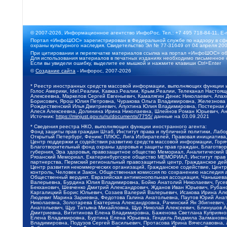
© 2007-2026, Информационное агентство ИнфоРос. Тел.: +7 495 718-84-11, E-
Портал «ИнфоШОС» зарегистрирован в Федеральной службе по надзору в сфе
охраны культурного наследия. Свидетельство Эл № 77-31649 от 04 апреля 200
При цитировании и перепечатке материалов ссылка на портал «ИнфоШОС» об
Для использования материалов в печатных изданиях необходимо письменное 
Если вы увидели ошибку, выделите ее мышкой и нажмите клавиши Ctrl+Enter
©
Создание сайта
- Инфорос, 2007-2026
* Реестр иностранных средств массовой информации, выполняющих функции 
Голос Америки, Idel.Реалии, Кавказ.Реалии, Крым.Реалии, Телеканал Настоя
Алексеевна, Маркелов Сергей Евгеньевич, Камалягин Денис Николаевич, Апах
Борисович, Ярош Юлия Петровна, Чуракова Ольга Владимировна, Железнова М
Рождественский Илья Дмитриевич, Апухтина Юлия Владимировна, Постернак Ал
Алеся Алексеевна, Долинина Ирина Николаевна, Шлейнов Роман Юрьевич, Ани
Источник:
https://minjust.gov.ru/ru/documents/7755/
данные на
03.09.2021
* Сведения реестра НКО, выполняющих функции иностранного агента:
Фонд защиты прав граждан Штаб, Институт права и публичной политики, Лаб
Открытый Петербург, Феникс ПЛЮС, Лига Избирателей, Правовая инициатива, 
Центр поддержки и содействия развитию средств массовой информации, Горя
Благотворительный фонд охраны здоровья и защиты прав граждан, Благотвори
губерния, Эра здоровья, правозащитное общество Мемориал, Аналитический 
Рязанский Мемориал, Екатеринбургское общество МЕМОРИАЛ, Институт прав ч
партнерства, Пермский региональный правозащитный центр, Гражданское де
Центр развития некоммерческих организаций, Гражданское содействие, Цент
контроль, Человек и Закон, Общественная комиссия по сохранению наследия
Общественный вердикт, Евразийская антимонопольная ассоциация, Чанышева 
Валерьевна, Бурдина Юлия Владимировна, Бойко Анатолий Николаевич, Гусев
Бекханович, Шевченко Дмитрий Александрович, Жданов Иван Юрьевич, Рубано
Каргалицкий Борис Юльевич, Созаев Валерий Валерьевич, Исакова Ирина Ал
Людевиг Марина Зариевна, Федотова Галина Анатольевна, Паутов Юрий Анато
Николаевна, Золотарева Екатерина Александровна, Рачинский Ян Збигневич
Анатольевич, Щур Татьяна Михайловна, Щур Николай Алексеевич, Блинушов 
Дмитриевна, Вититинова Елена Владимировна, Баженова Светлана Куприяновн
Елена Владимировна, Буртина Елена Юрьевна, Гендель Людмила Залмановна,
Владимировна, Подузов Сергей Васильевич, Протасова Ирина Вячеславовна, 