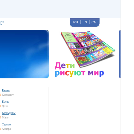
RU
EN
CN
С"
Непал
0
Катманду
Катар
0
Доха
Мальдивы
0
Мале
Турция
0
Анкара