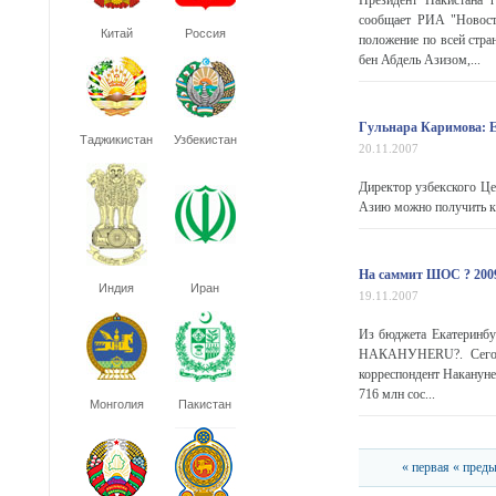
Президент Пакистана 
сообщает РИА "Новости
Китай
Россия
положение по всей стра
бен Абдель Азизом,...
Гульнара Каримова: Е
Таджикистан
Узбекистан
20.11.2007
Директор узбекского Це
Азию можно получить кр
На саммит ШОС ? 2009
Индия
Иран
19.11.2007
Из бюджета Екатеринбу
НАКАНУНЕRU?. Сегодня
корреспондент Накануне
716 млн сос...
Монголия
Пакистан
« первая
« пред