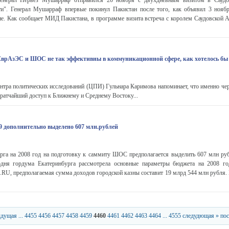
генерал Первез Мушарраф отправился 20 ноября с двухдневным визитом в Сауд
". Генерал Мушарраф впервые покинул Пакистан после того, как объявил 3 нояб
не. Как сообщает МИД Пакистана, в программе визита встреча с королем Саудовской 
врАзЭС и ШОС не так эффективны в коммуникационной сфере, как хотелось бы
нтра политических исследований (ЦПИ) Гульнара Каримова напоминает, что именно че
атчайший доступ к Ближнему и Среднему Востоку...
 дополнительно выделено 607 млн.рублей
рга на 2008 год на подготовку к саммиту ШОС предполагается выделить 607 млн руб
 гордума Екатеринбурга рассмотрела основные параметры бюджета на 2008 год
.RU, предполагаемая сумма доходов городской казны составит 19 млрд 544 млн рубля.
ыдущая
...
4455
4456
4457
4458
4459
4460
4461
4462
4463
4464
...
4555
следудющая »
пос