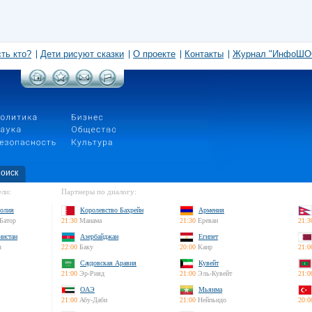
сть кто?
Дети рисуют сказки
О проекте
Контакты
Журнал "ИнфоШО
оиск
ли:
Партнеры по диалогу:
олия
Королевство Бахрейн
Армения
Батор
21:30
Манама
21:30
Ереван
21:3
нистан
Азербайджан
Египет
л
22:00
Баку
20:00
Каир
21:0
Саудовская Аравия
Кувейт
21:00
Эр-Рияд
21:00
Эль-Кувейт
21:0
ОАЭ
Мьянма
21:00
Абу-Даби
21:00
Нейпьидо
20:0