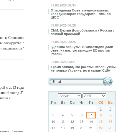
07.08.2026 06:34
О заседании Совета национальных
координаторов государств – членов
ШОС
07.08.2026 06:28
СМИ: Белый Дом обратился к России с
важной просьбой
ева в Словакию,
07.08.2026 06:25
ы государства в
"Должна вернуть". В Финляндии дали
ми парламентов?,
ответ на наглую выходку ЕС против
России
07.08.2026 06:21
Трамп заявил, что ракеты Patriot нужны
не только Украине, но и самим США
рой с 2013 года,
еликий поход-5".
и по к...
Пн
Вт
Ср
Чт
Пт
Сб
Вс
1
2
3
4
5
6
7
8
9
10
11
12
13
14
15
16
17
18
19
20
21
22
23