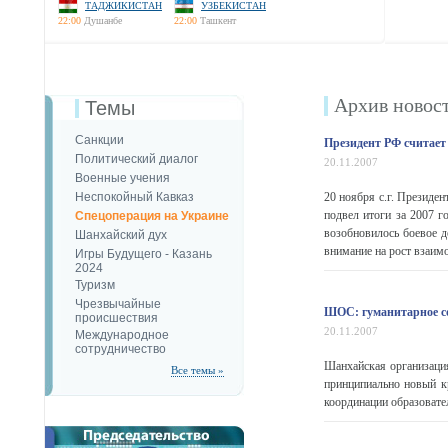
ТАДЖИКИСТАН
УЗБЕКИСТАН
22:00
Душанбе
22:00
Ташкент
Архив новос
Темы
Санкции
Президент РФ считае
Политический диалог
20.11.2007
Военные учения
Неспокойный Кавказ
20 ноября с.г. Президе
подвел итоги за 2007 
Спецоперация на Украине
возобновилось боевое д
Шанхайский дух
внимание на рост взаимо
Игры Будущего - Казань
2024
Туризм
Чрезвычайные
ШОС: гуманитарное со
происшествия
20.11.2007
Международное
сотрудничество
Шанхайская организаци
Все темы »
принципиально новый к
координации образовате