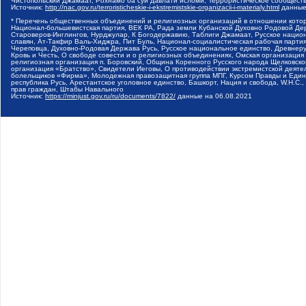
Чистопольский Джамаат, Рохнамо ба суи давлати исломи, Террористическое сообщест
Источник:
http://nac.gov.ru/terroristicheskie-i-ekstremistskie-organizacii-i-materialy.html
данные
* Перечень общественных объединений и религиозных организаций в отношении котор
Национал-большевистская партия, ВЕК РА, Рада земли Кубанской Духовно Родовой Де
Староверов-Инглингов, Нурджулар, К Богодержавию, Таблиги Джамаат, Русское наци
славян, Ат-Такфир Валь-Хиджра, Пит Буль, Национал-социалистическая рабочая парт
Череповца, Духовно-Родовая Держава Русь, Русское национальное единство, Древнер
Кровь и Честь, О свободе совести и о религиозных объединениях, Омская организаци
религиозная организация п. Боровский, Община Коренного Русского народа Щелковског
организация «Братство», Свидетели Иеговы, О противодействии экстремистской деяте
болельщиков «Фирма», Молодежная правозащитная группа МПГ, Курсом Правды и Единен
республика Русь, Арестантское уголовное единство, Башкорт, Нация и свобода, W.H.С
прав граждан, Штабы Навального
Источник:
https://minjust.gov.ru/ru/documents/7822/
данные на
06.08.2021