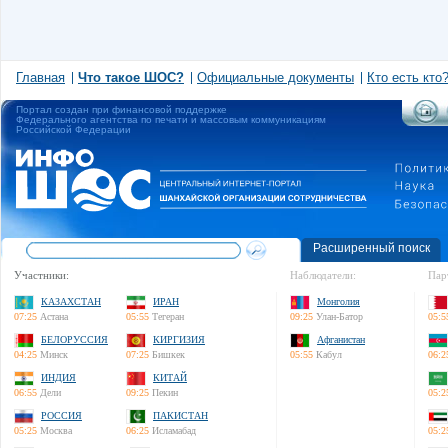
Главная
Что такое ШОС?
Официальные документы
Кто есть кто
Портал создан при финансовой поддержке
Федерального агентства по печати и массовым коммуникациям
Российской Федерации
Расширенный поиск
Участники:
Наблюдатели:
Пар
КАЗАХСТАН
ИРАН
Монголия
07:25
Астана
05:55
Тегеран
09:25
Улан-Батор
05:5
БЕЛОРУССИЯ
КИРГИЗИЯ
Афганистан
04:25
Минск
07:25
Бишкек
05:55
Кабул
06:2
ИНДИЯ
КИТАЙ
06:55
Дели
09:25
Пекин
05:2
РОССИЯ
ПАКИСТАН
05:25
Москва
06:25
Исламабад
05:2