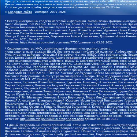
При цитировании и перепечатке материалов ссылка на портал «ИнфоШОС» обязательн
Для использования материалов в печатных изданиях необходимо письменное согласие
Если вы увидели ошибку, выделите ее мышкой и нажмите клавиши Ctrl+Enter
©
Создание сайта
- Инфорос, 2007-2026
* Реестр иностранных средств массовой информации, выполняющих функции иностранн
Голос Америки, Idel.Реалии, Кавказ.Реалии, Крым.Реалии, Телеканал Настоящее Время
Людмила Алексеевна, Маркелов Сергей Евгеньевич, Камалягин Денис Николаевич, Апах
Александрович, Маняхин Петр Борисович, Ярош Юлия Петровна, Чуракова Ольга Влади
Гройсман Софья Романовна, Рождественский Илья Дмитриевич, Апухтина Юлия Владимир
Шмагун Олеся Валентиновна, Мароховская Алеся Алексеевна, Долинина Ирина Никола
редактор 2021, Вега 2021
Источник:
https://minjust.gov.ru/ru/documents/7755/
данные на
03.09.2021
* Сведения реестра НКО, выполняющих функции иностранного агента:
Фонд защиты прав граждан Штаб, Институт права и публичной политики, Лаборатория
Гуманитарное действие, Открытый Петербург, Феникс ПЛЮС, Лига Избирателей, Правов
Крест, Центр Хасдей Ерушалаим, Центр поддержки и содействия развитию средств мас
информационных инициатив Действие, ВМЕСТЕ, Благотворительный фонд охраны здоров
Так, центр Сова, центр Анна, Проект Апрель, Самарская губерния, Эра здоровья, пр
защиты СИБАЛЬТ, Уральская правозащитная группа, Женщины Евразии, Рязанский Мемо
человека, Дальневосточный центр развития гражданских инициатив и социального пар
АКАДЕМИЯ ПО ПРАВАМ ЧЕЛОВЕКА, Частное учреждение Совета Министров северных стр
Массовой Информации, Институт развития прессы - Сибирь, Фонд поддержки свободы 
агентство МЕМО. РУ, Институт региональной прессы, Институт Развития Свободы Инф
Борисовна, Таранова Юлия Николаевна, Туровский Александр Алексеевич, Васильева 
Сергей Георгиевич, Пивоваров Андрей Сергеевич, Писемский Евгений Александрович,
Викторович, Шарипков Олег Викторович, Мальсагов Муса Асланович, Мошель Ирина Ар
Александровна, Исламов Тимур Рифгатович, Романова Ольга Евгеньевна, Щаров Серг
Паутов Юрий Анатольевич, Верховский Александр Маркович, Пислакова-Паркер Марина
Рачинский Ян Збигневич, Жемкова Елена Борисовна, Гудков Лев Дмитриевич, Иллари
Николай Алексеевич, Блинушов Андрей Юрьевич, Мосин Алексей Геннадьевич, Гефтер
Владимировна, Баженова Светлана Куприяновна, Исаев Сергей Владимирович, Максим
Буртина Елена Юрьевна, Гендель Людмила Залмановна, Кокорина Екатерина Алексеев
Подузов Сергей Васильевич, Протасова Ирина Вячеславовна, Литинский Леонид Борис
Добровольская Анна Дмитриевна, Королева Александра Евгеньевна, Смирнов Владими
Петрович, Полякова Мара Федоровна, Резник Генри Маркович, Захаров Герман Конста
Источник:
http://unro.minjust.ru/NKOForeignAgent.aspx
данные на
28.08.2021
* Единый федеральный список организаций, в том числе иностранных и международны
Высший военный Маджлисуль Шура, Конгресс народов Ичкерии и Дагестана, Аль-Каида, 
Движение Талибан, Исламская партия Туркестана, Общество социальных реформ, Общес
Исламское государство, Джабха аль-Нусра ли-Ахль аш-Шам, Народное ополчение имен