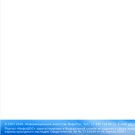
© 2007-2026, Информационное агентство ИнфоРос. Тел.: +7 495 718-84-11, E-mail:
info
Портал «ИнфоШОС» зарегистрирован в Федеральной службе по надзору в сфере массо
охраны культурного наследия. Свидетельство Эл № 77-31649 от 04 апреля 2008 г.