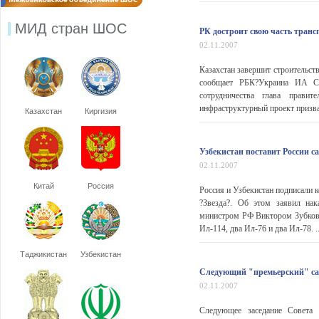
МИД стран ШОС
РК достроит свою часть транс
02.11.2007
Казахстан завершит строительств
сообщает РБК?Украина ИА С 
сотрудничества глава прави
инфраструктурный проект призван
Казахстан
Киргизия
Узбекистан поставит России с
02.11.2007
Китай
Россия
Россия и Узбекистан подписали 
?Звезда?. Об этом заявил нак
министром РФ Виктором Зубковы
Ил-114, два Ил-76 и два Ил-78. ..
Таджикистан
Узбекистан
Следующий "премьерский" са
02.11.2007
Следующее заседание Совета 