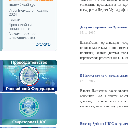
оппоненты президента и их адв
Шанхайский дух
государства Первез Мушарраф вв
Игры Будущего - Казань
2024
Туризм
Чрезвычайные
Депутат парламента Армении
происшествия
05.11.2007
Международное
сотрудничество
Шанхайская организация со
Все темы »
геоэкономическим, геополитич
политики, заявил депутат па
перспективы развития ШОС в инт
В Пакистане идут аресты лид
04.11.2007
Власти Пакистана после введе
сообщило РИА "Новости" со ссы
данным, в ночь на воскресенье
частности, задержан ряд представ
Виктор Зубков: ШОС вступает