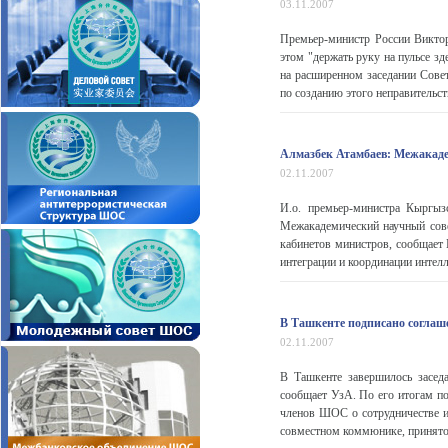
03.11.2007
Премьер-министр России Виктор
этом "держать руку на пульсе зд
на расширенном заседании Сове
по созданию этого неправительств
Алмазбек Атамбаев: Межакад
02.11.2007
И.о. премьер-министра Кыргыз
Межакадемический научный сове
кабинетов министров, сообщает
интеграции и координации интелл
В Ташкенте подписано соглаш
02.11.2007
В Ташкенте завершилось засед
сообщает УзА. По его итогам п
членов ШОС о сотрудничестве и
совместном коммюнике, принятом