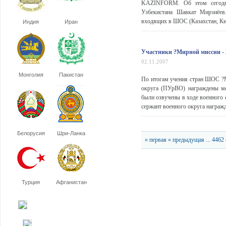
KAZINFORM. Об этом сегодня
Узбекистана Шавкат Мирзиёев.
входящих в ШОС (Казахстан, Кит
Индия
Иран
Участники ?Мирной миссии -
02.11.2007
Монголия
Пакистан
По итогам учения стран ШОС ?М
округа (ПУрВО) награждены ме
были озвучены в ходе военного с
сержант военного округа награжд
Белорусия
Шри-Ланка
« первая
« предыдущая
...
4462
Турция
Афганистан