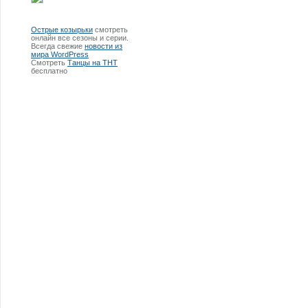
Острые козырьки
смотреть
онлайн все сезоны и серии.
Всегда свежие
новости из
мира WordPress
Смотреть
Танцы на ТНТ
бесплатно