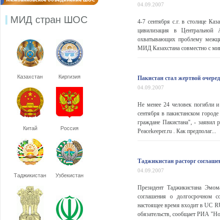
04.09.2007
МИД стран ШОС
4-7 сентября с.г. в столице Ка
цивилизация в Центральной 
охватывающих проблему межцив
МИД Казахстана совместно с мин
Казахстан
Киргизия
Пакистан стал жертвой очере
04.09.2007
Не менее 24 человек погибли и
сентября в пакистанском городе
граждане Пакистана", - заявил
Китай
Россия
Peacekeeper.ru . Как предполаг...
Таджикистан расторг соглаше
04.09.2007
Таджикистан
Узбекистан
Президент Таджикистана Эмом
соглашения о долгосрочном с
настоящее время входит в UC RU
обязательств, сообщает РИА "Нов