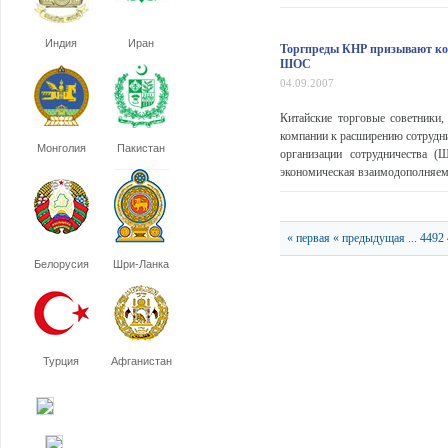
Индия
Иран
Торгпреды КНР призывают ком
ШОС
04.09.2007
Китайские торговые советники,
компании к расширению сотрудни
Монголия
Пакистан
организации сотрудничества 
экономическая взаимодополняемо
« первая
« предыдущая
...
4492
Белорусия
Шри-Ланка
Турция
Афганистан