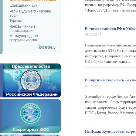
первый вице-премьер РФ Дмит
Шанхайский дух
"Новости". "Для посетителей выс
Игры Будущего - Казань
2024
Туризм
Чрезвычайные
Внешэкономбанки РФ и Узбеки
происшествия
05.09.2007
Международное
сотрудничество
Национальный банк внешнеэконом
Все темы »
деятельности (ВЭБ) России подп
партнерстве, говорится в сообщ
UZ.info. Соглашение подпис...
В Киргизии открылись 7-е с
05.09.2007
5 сентября в городе Чолпон-Ат
под названием "Азия- территори
тысячи спортсменов будут соре
ШОС - Китая, России, Казахстана,
На Иссык-Куле пройдет встр