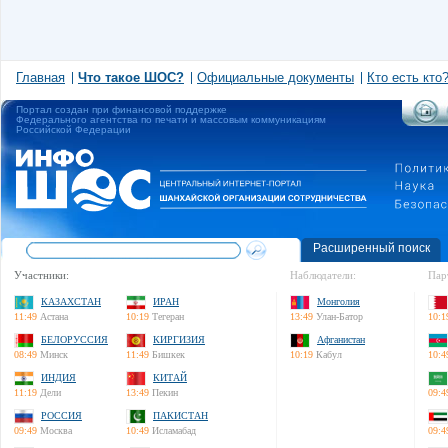
Главная
Что такое ШОС?
Официальные документы
Кто есть кто
Портал создан при финансовой поддержке
Федерального агентства по печати и массовым коммуникациям
Российской Федерации
Расширенный поиск
Участники:
Наблюдатели:
Пар
КАЗАХСТАН
ИРАН
Монголия
11:49
Астана
10:19
Тегеран
13:49
Улан-Батор
10:1
БЕЛОРУССИЯ
КИРГИЗИЯ
Афганистан
08:49
Минск
11:49
Бишкек
10:19
Кабул
10:4
ИНДИЯ
КИТАЙ
11:19
Дели
13:49
Пекин
09:4
РОССИЯ
ПАКИСТАН
09:49
Москва
10:49
Исламабад
09:4