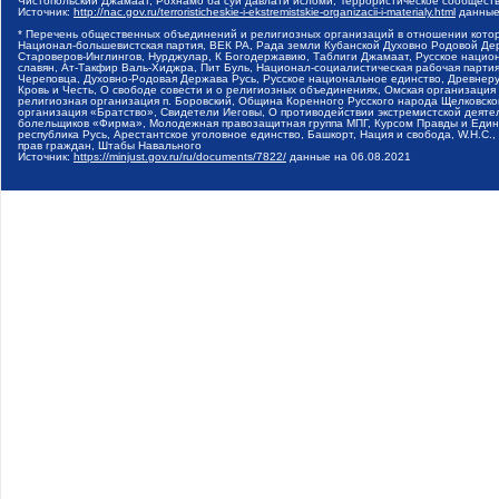
Чистопольский Джамаат, Рохнамо ба суи давлати исломи, Террористическое сообщест
Источник:
http://nac.gov.ru/terroristicheskie-i-ekstremistskie-organizacii-i-materialy.html
данные
* Перечень общественных объединений и религиозных организаций в отношении котор
Национал-большевистская партия, ВЕК РА, Рада земли Кубанской Духовно Родовой Де
Староверов-Инглингов, Нурджулар, К Богодержавию, Таблиги Джамаат, Русское наци
славян, Ат-Такфир Валь-Хиджра, Пит Буль, Национал-социалистическая рабочая парт
Череповца, Духовно-Родовая Держава Русь, Русское национальное единство, Древнер
Кровь и Честь, О свободе совести и о религиозных объединениях, Омская организаци
религиозная организация п. Боровский, Община Коренного Русского народа Щелковског
организация «Братство», Свидетели Иеговы, О противодействии экстремистской деяте
болельщиков «Фирма», Молодежная правозащитная группа МПГ, Курсом Правды и Единен
республика Русь, Арестантское уголовное единство, Башкорт, Нация и свобода, W.H.С
прав граждан, Штабы Навального
Источник:
https://minjust.gov.ru/ru/documents/7822/
данные на
06.08.2021