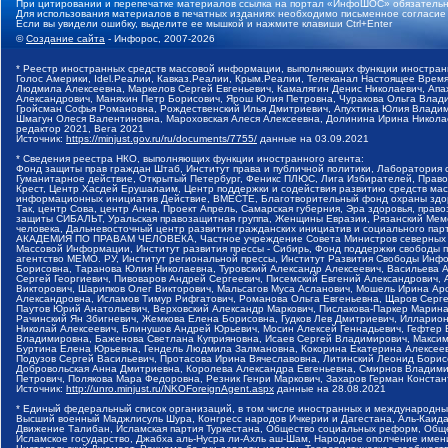
При цитировании и перепечатке материалов ссылка на портал «ИнфоШОС» обязательн
Для использования материалов в печатных изданиях необходимо письменное согласие
Если вы увидели ошибку, выделите ее мышкой и нажмите клавиши Ctrl+Enter
©
Создание сайта
- Инфорос, 2007-2026
* Реестр иностранных средств массовой информации, выполняющих функции иностранн
Голос Америки, Idel.Реалии, Кавказ.Реалии, Крым.Реалии, Телеканал Настоящее Время
Людмила Алексеевна, Маркелов Сергей Евгеньевич, Камалягин Денис Николаевич, Апах
Александрович, Маняхин Петр Борисович, Ярош Юлия Петровна, Чуракова Ольга Влади
Гройсман Софья Романовна, Рождественский Илья Дмитриевич, Апухтина Юлия Владимир
Шмагун Олеся Валентиновна, Мароховская Алеся Алексеевна, Долинина Ирина Никола
редактор 2021, Вега 2021
Источник:
https://minjust.gov.ru/ru/documents/7755/
данные на
03.09.2021
* Сведения реестра НКО, выполняющих функции иностранного агента:
Фонд защиты прав граждан Штаб, Институт права и публичной политики, Лаборатория
Гуманитарное действие, Открытый Петербург, Феникс ПЛЮС, Лига Избирателей, Правов
Крест, Центр Хасдей Ерушалаим, Центр поддержки и содействия развитию средств мас
информационных инициатив Действие, ВМЕСТЕ, Благотворительный фонд охраны здоров
Так, центр Сова, центр Анна, Проект Апрель, Самарская губерния, Эра здоровья, пр
защиты СИБАЛЬТ, Уральская правозащитная группа, Женщины Евразии, Рязанский Мемо
человека, Дальневосточный центр развития гражданских инициатив и социального пар
АКАДЕМИЯ ПО ПРАВАМ ЧЕЛОВЕКА, Частное учреждение Совета Министров северных стр
Массовой Информации, Институт развития прессы - Сибирь, Фонд поддержки свободы 
агентство МЕМО. РУ, Институт региональной прессы, Институт Развития Свободы Инф
Борисовна, Таранова Юлия Николаевна, Туровский Александр Алексеевич, Васильева 
Сергей Георгиевич, Пивоваров Андрей Сергеевич, Писемский Евгений Александрович,
Викторович, Шарипков Олег Викторович, Мальсагов Муса Асланович, Мошель Ирина Ар
Александровна, Исламов Тимур Рифгатович, Романова Ольга Евгеньевна, Щаров Серг
Паутов Юрий Анатольевич, Верховский Александр Маркович, Пислакова-Паркер Марина
Рачинский Ян Збигневич, Жемкова Елена Борисовна, Гудков Лев Дмитриевич, Иллари
Николай Алексеевич, Блинушов Андрей Юрьевич, Мосин Алексей Геннадьевич, Гефтер
Владимировна, Баженова Светлана Куприяновна, Исаев Сергей Владимирович, Максим
Буртина Елена Юрьевна, Гендель Людмила Залмановна, Кокорина Екатерина Алексеев
Подузов Сергей Васильевич, Протасова Ирина Вячеславовна, Литинский Леонид Борис
Добровольская Анна Дмитриевна, Королева Александра Евгеньевна, Смирнов Владими
Петрович, Полякова Мара Федоровна, Резник Генри Маркович, Захаров Герман Конста
Источник:
http://unro.minjust.ru/NKOForeignAgent.aspx
данные на
28.08.2021
* Единый федеральный список организаций, в том числе иностранных и международны
Высший военный Маджлисуль Шура, Конгресс народов Ичкерии и Дагестана, Аль-Каида, 
Движение Талибан, Исламская партия Туркестана, Общество социальных реформ, Общес
Исламское государство, Джабха аль-Нусра ли-Ахль аш-Шам, Народное ополчение имен