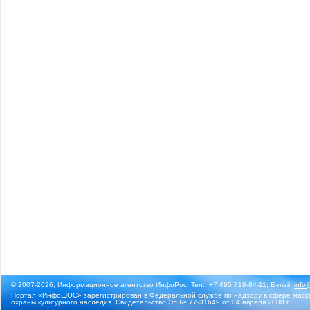
© 2007-2026, Информационное агентство ИнфоРос. Тел.: +7 495 718-84-11, E-mail:
info
Портал «ИнфоШОС» зарегистрирован в Федеральной службе по надзору в сфере массо
охраны культурного наследия. Свидетельство Эл № 77-31649 от 04 апреля 2008 г.