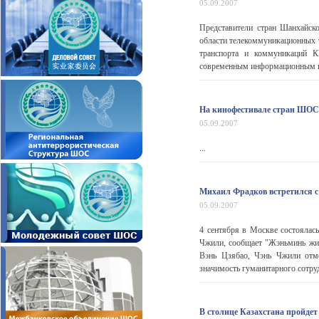
05.09.2007
Представители стран Шанхайск
области телекоммуникационных т
транспорта и коммуникаций К
современным информационным и
На кинофестивале стран ШОС
05.09.2007
...
Михаил Фрадков встретился с
05.09.2007
4 сентября в Москве состоялас
Чжили, сообщает "Жэньминь жиб
Вэнь Цзябао, Чэнь Чжили отме
значимость гуманитарного сотруд
В столице Казахстана пройде