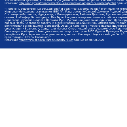
Чистопольский Джамаат, Рохнамо ба суи давлати исломи, Террористическое сообщест
Источник:
http://nac.gov.ru/terroristicheskie-i-ekstremistskie-organizacii-i-materialy.html
данные
* Перечень общественных объединений и религиозных организаций в отношении котор
Национал-большевистская партия, ВЕК РА, Рада земли Кубанской Духовно Родовой Де
Староверов-Инглингов, Нурджулар, К Богодержавию, Таблиги Джамаат, Русское наци
славян, Ат-Такфир Валь-Хиджра, Пит Буль, Национал-социалистическая рабочая парт
Череповца, Духовно-Родовая Держава Русь, Русское национальное единство, Древнер
Кровь и Честь, О свободе совести и о религиозных объединениях, Омская организаци
религиозная организация п. Боровский, Община Коренного Русского народа Щелковског
организация «Братство», Свидетели Иеговы, О противодействии экстремистской деяте
болельщиков «Фирма», Молодежная правозащитная группа МПГ, Курсом Правды и Единен
республика Русь, Арестантское уголовное единство, Башкорт, Нация и свобода, W.H.С
прав граждан, Штабы Навального
Источник:
https://minjust.gov.ru/ru/documents/7822/
данные на
06.08.2021