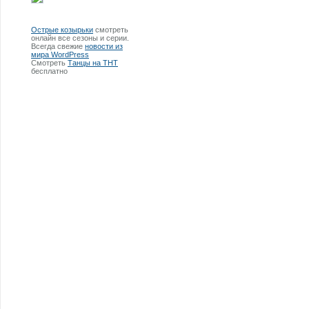
Острые козырьки
смотреть
онлайн все сезоны и серии.
Всегда свежие
новости из
мира WordPress
Смотреть
Танцы на ТНТ
бесплатно