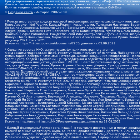
При цитировании и перепечатке материалов ссылка на портал «ИнфоШОС» обязательн
Для использования материалов в печатных изданиях необходимо письменное согласие
Если вы увидели ошибку, выделите ее мышкой и нажмите клавиши Ctrl+Enter
©
Создание сайта
- Инфорос, 2007-2026
* Реестр иностранных средств массовой информации, выполняющих функции иностранн
Голос Америки, Idel.Реалии, Кавказ.Реалии, Крым.Реалии, Телеканал Настоящее Время
Людмила Алексеевна, Маркелов Сергей Евгеньевич, Камалягин Денис Николаевич, Апах
Александрович, Маняхин Петр Борисович, Ярош Юлия Петровна, Чуракова Ольга Влади
Гройсман Софья Романовна, Рождественский Илья Дмитриевич, Апухтина Юлия Владимир
Шмагун Олеся Валентиновна, Мароховская Алеся Алексеевна, Долинина Ирина Никола
редактор 2021, Вега 2021
Источник:
https://minjust.gov.ru/ru/documents/7755/
данные на
03.09.2021
* Сведения реестра НКО, выполняющих функции иностранного агента:
Фонд защиты прав граждан Штаб, Институт права и публичной политики, Лаборатория
Гуманитарное действие, Открытый Петербург, Феникс ПЛЮС, Лига Избирателей, Правов
Крест, Центр Хасдей Ерушалаим, Центр поддержки и содействия развитию средств мас
информационных инициатив Действие, ВМЕСТЕ, Благотворительный фонд охраны здоров
Так, центр Сова, центр Анна, Проект Апрель, Самарская губерния, Эра здоровья, пр
защиты СИБАЛЬТ, Уральская правозащитная группа, Женщины Евразии, Рязанский Мемо
человека, Дальневосточный центр развития гражданских инициатив и социального пар
АКАДЕМИЯ ПО ПРАВАМ ЧЕЛОВЕКА, Частное учреждение Совета Министров северных стр
Массовой Информации, Институт развития прессы - Сибирь, Фонд поддержки свободы 
агентство МЕМО. РУ, Институт региональной прессы, Институт Развития Свободы Инф
Борисовна, Таранова Юлия Николаевна, Туровский Александр Алексеевич, Васильева 
Сергей Георгиевич, Пивоваров Андрей Сергеевич, Писемский Евгений Александрович,
Викторович, Шарипков Олег Викторович, Мальсагов Муса Асланович, Мошель Ирина Ар
Александровна, Исламов Тимур Рифгатович, Романова Ольга Евгеньевна, Щаров Серг
Паутов Юрий Анатольевич, Верховский Александр Маркович, Пислакова-Паркер Марина
Рачинский Ян Збигневич, Жемкова Елена Борисовна, Гудков Лев Дмитриевич, Иллари
Николай Алексеевич, Блинушов Андрей Юрьевич, Мосин Алексей Геннадьевич, Гефтер
Владимировна, Баженова Светлана Куприяновна, Исаев Сергей Владимирович, Максим
Буртина Елена Юрьевна, Гендель Людмила Залмановна, Кокорина Екатерина Алексеев
Подузов Сергей Васильевич, Протасова Ирина Вячеславовна, Литинский Леонид Борис
Добровольская Анна Дмитриевна, Королева Александра Евгеньевна, Смирнов Владими
Петрович, Полякова Мара Федоровна, Резник Генри Маркович, Захаров Герман Конста
Источник:
http://unro.minjust.ru/NKOForeignAgent.aspx
данные на
28.08.2021
* Единый федеральный список организаций, в том числе иностранных и международны
Высший военный Маджлисуль Шура, Конгресс народов Ичкерии и Дагестана, Аль-Каида, 
Движение Талибан, Исламская партия Туркестана, Общество социальных реформ, Общес
Исламское государство, Джабха аль-Нусра ли-Ахль аш-Шам, Народное ополчение имен