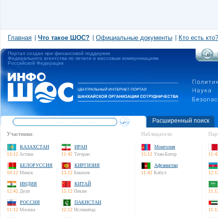
Главная
Что такое ШОС?
Официальные документы
Кто есть кто
Портал создан при финансовой поддержке
Федерального агентства по печати и массовым коммуникациям
Российской Федерации
Расширенный поиск
Участники:
Наблюдатели:
Пар
КАЗАХСТАН
ИРАН
Монголия
13:12
Астана
11:42
Тегеран
15:12
Улан-Батор
11:4
БЕЛОРУССИЯ
КИРГИЗИЯ
Афганистан
10:12
Минск
13:12
Бишкек
11:42
Кабул
12:1
ИНДИЯ
КИТАЙ
12:42
Дели
15:12
Пекин
11:1
РОССИЯ
ПАКИСТАН
11:12
Москва
12:12
Исламабад
11:1