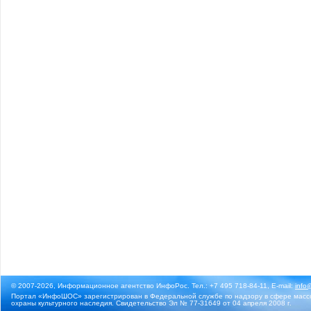
© 2007-2026, Информационное агентство ИнфоРос. Тел.: +7 495 718-84-11, E-mail:
info
Портал «ИнфоШОС» зарегистрирован в Федеральной службе по надзору в сфере массо
охраны культурного наследия. Свидетельство Эл № 77-31649 от 04 апреля 2008 г.