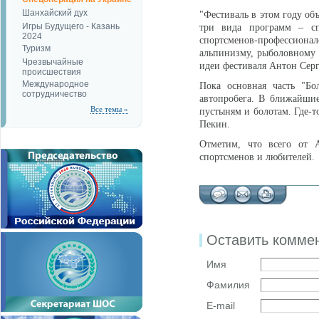
Шанхайский дух
"Фестиваль в этом году об
Игры Будущего - Казань
три вида программ – спо
2024
спортсменов-профессион
Туризм
альпинизму, рыболовному с
Чрезвычайные
идеи фестиваля Антон Серг
происшествия
Международное
Пока основная часть "Бо
сотрудничество
автопробега. В ближайшие
Все темы »
пустыням и болотам. Где-т
Пекин.
Отметим, что всего от А
спортсменов и любителей.
Оставить комме
Имя
Фамилия
E-mail