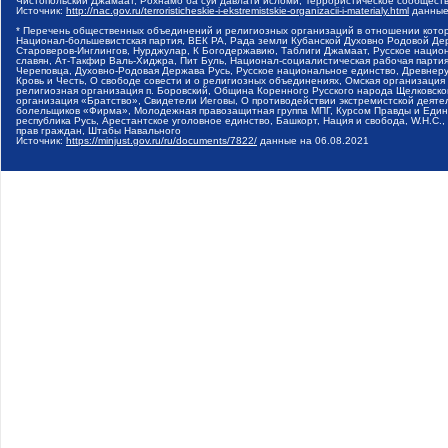
Чистопольский Джамаат, Рохнамо ба суи давлати исломи, Террористическое сообщест
Источник:
http://nac.gov.ru/terroristicheskie-i-ekstremistskie-organizacii-i-materialy.html
данные
* Перечень общественных объединений и религиозных организаций в отношении котор
Национал-большевистская партия, ВЕК РА, Рада земли Кубанской Духовно Родовой Де
Староверов-Инглингов, Нурджулар, К Богодержавию, Таблиги Джамаат, Русское наци
славян, Ат-Такфир Валь-Хиджра, Пит Буль, Национал-социалистическая рабочая парт
Череповца, Духовно-Родовая Держава Русь, Русское национальное единство, Древнер
Кровь и Честь, О свободе совести и о религиозных объединениях, Омская организаци
религиозная организация п. Боровский, Община Коренного Русского народа Щелковског
организация «Братство», Свидетели Иеговы, О противодействии экстремистской деяте
болельщиков «Фирма», Молодежная правозащитная группа МПГ, Курсом Правды и Единен
республика Русь, Арестантское уголовное единство, Башкорт, Нация и свобода, W.H.С
прав граждан, Штабы Навального
Источник:
https://minjust.gov.ru/ru/documents/7822/
данные на
06.08.2021