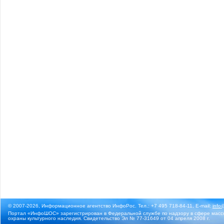
© 2007-2026, Информационное агентство ИнфоРос. Тел.: +7 495 718-84-11, E-mail:
info
Портал «ИнфоШОС» зарегистрирован в Федеральной службе по надзору в сфере массо
охраны культурного наследия. Свидетельство Эл № 77-31649 от 04 апреля 2008 г.