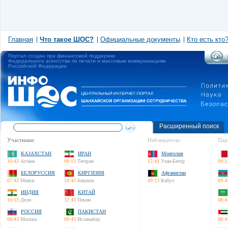
Главная
Что такое ШОС?
Официальные документы
Кто есть кто
Портал создан при финансовой поддержке
Федерального агентства по печати и массовым коммуникациям
Российской Федерации
Расширенный поиск
Участники:
Наблюдатели:
Пар
КАЗАХСТАН
ИРАН
Монголия
10:43
Астана
09:13
Тегеран
12:43
Улан-Батор
09:1
БЕЛОРУССИЯ
КИРГИЗИЯ
Афганистан
07:43
Минск
10:43
Бишкек
09:13
Кабул
09:4
ИНДИЯ
КИТАЙ
10:13
Дели
12:43
Пекин
08:4
РОССИЯ
ПАКИСТАН
08:43
Москва
09:43
Исламабад
08:4