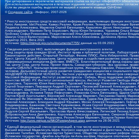
При цитировании и перепечатке материалов ссылка на портал «ИнфоШОС» обязательн
Для использования материалов в печатных изданиях необходимо письменное согласие
Если вы увидели ошибку, выделите ее мышкой и нажмите клавиши Ctrl+Enter
©
Создание сайта
- Инфорос, 2007-2026
* Реестр иностранных средств массовой информации, выполняющих функции иностранн
Голос Америки, Idel.Реалии, Кавказ.Реалии, Крым.Реалии, Телеканал Настоящее Время
Людмила Алексеевна, Маркелов Сергей Евгеньевич, Камалягин Денис Николаевич, Апах
Александрович, Маняхин Петр Борисович, Ярош Юлия Петровна, Чуракова Ольга Влади
Гройсман Софья Романовна, Рождественский Илья Дмитриевич, Апухтина Юлия Владимир
Шмагун Олеся Валентиновна, Мароховская Алеся Алексеевна, Долинина Ирина Никола
редактор 2021, Вега 2021
Источник:
https://minjust.gov.ru/ru/documents/7755/
данные на
03.09.2021
* Сведения реестра НКО, выполняющих функции иностранного агента:
Фонд защиты прав граждан Штаб, Институт права и публичной политики, Лаборатория
Гуманитарное действие, Открытый Петербург, Феникс ПЛЮС, Лига Избирателей, Правов
Крест, Центр Хасдей Ерушалаим, Центр поддержки и содействия развитию средств мас
информационных инициатив Действие, ВМЕСТЕ, Благотворительный фонд охраны здоров
Так, центр Сова, центр Анна, Проект Апрель, Самарская губерния, Эра здоровья, пр
защиты СИБАЛЬТ, Уральская правозащитная группа, Женщины Евразии, Рязанский Мемо
человека, Дальневосточный центр развития гражданских инициатив и социального пар
АКАДЕМИЯ ПО ПРАВАМ ЧЕЛОВЕКА, Частное учреждение Совета Министров северных стр
Массовой Информации, Институт развития прессы - Сибирь, Фонд поддержки свободы 
агентство МЕМО. РУ, Институт региональной прессы, Институт Развития Свободы Инф
Борисовна, Таранова Юлия Николаевна, Туровский Александр Алексеевич, Васильева 
Сергей Георгиевич, Пивоваров Андрей Сергеевич, Писемский Евгений Александрович,
Викторович, Шарипков Олег Викторович, Мальсагов Муса Асланович, Мошель Ирина Ар
Александровна, Исламов Тимур Рифгатович, Романова Ольга Евгеньевна, Щаров Серг
Паутов Юрий Анатольевич, Верховский Александр Маркович, Пислакова-Паркер Марина
Рачинский Ян Збигневич, Жемкова Елена Борисовна, Гудков Лев Дмитриевич, Иллари
Николай Алексеевич, Блинушов Андрей Юрьевич, Мосин Алексей Геннадьевич, Гефтер
Владимировна, Баженова Светлана Куприяновна, Исаев Сергей Владимирович, Максим
Буртина Елена Юрьевна, Гендель Людмила Залмановна, Кокорина Екатерина Алексеев
Подузов Сергей Васильевич, Протасова Ирина Вячеславовна, Литинский Леонид Борис
Добровольская Анна Дмитриевна, Королева Александра Евгеньевна, Смирнов Владими
Петрович, Полякова Мара Федоровна, Резник Генри Маркович, Захаров Герман Конста
Источник:
http://unro.minjust.ru/NKOForeignAgent.aspx
данные на
28.08.2021
* Единый федеральный список организаций, в том числе иностранных и международны
Высший военный Маджлисуль Шура, Конгресс народов Ичкерии и Дагестана, Аль-Каида, 
Движение Талибан, Исламская партия Туркестана, Общество социальных реформ, Общес
Исламское государство, Джабха аль-Нусра ли-Ахль аш-Шам, Народное ополчение имен