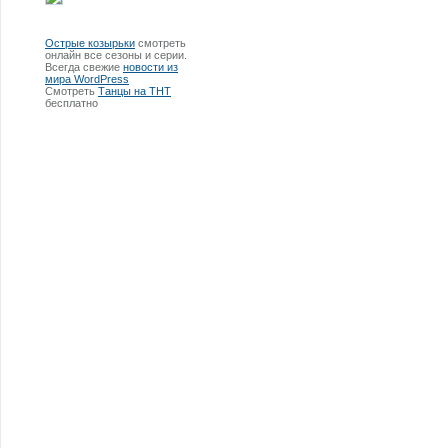
Острые козырьки
смотреть
онлайн все сезоны и серии.
Всегда свежие
новости из
мира WordPress
Смотреть
Танцы на ТНТ
бесплатно