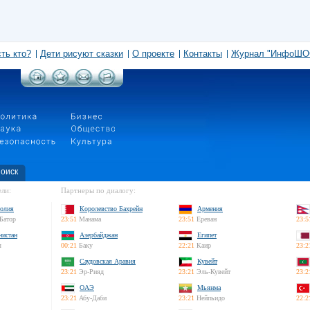
сть кто?
Дети рисуют сказки
О проекте
Контакты
Журнал "ИнфоШО
оиск
ли:
Партнеры по диалогу:
олия
Королевство Бахрейн
Армения
Батор
23:51
Манама
23:51
Ереван
23:5
нистан
Азербайджан
Египет
л
00:21
Баку
22:21
Каир
23:2
Саудовская Аравия
Кувейт
23:21
Эр-Рияд
23:21
Эль-Кувейт
23:2
ОАЭ
Мьянма
23:21
Абу-Даби
23:21
Нейпьидо
22:2