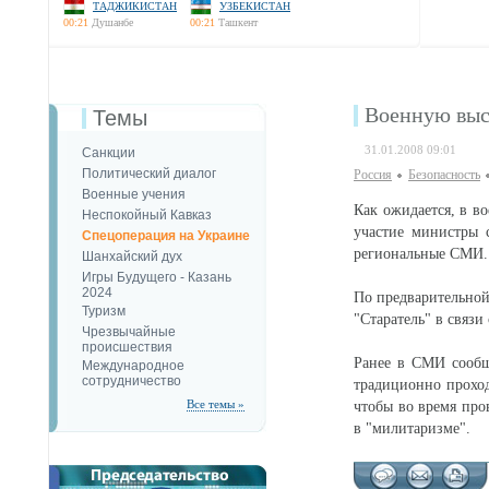
ТАДЖИКИСТАН
УЗБЕКИСТАН
00:21
Душанбе
00:21
Ташкент
Военную выс
Темы
31.01.2008 09:01
Санкции
Политический диалог
Россия
Безопаcность
Военные учения
Как ожидается, в в
Неспокойный Кавказ
участие министры 
Спецоперация на Украине
региональные СМИ.
Шанхайский дух
Игры Будущего - Казань
2024
По предварительной
Туризм
"Старатель" в связи
Чрезвычайные
происшествия
Ранее в СМИ сообщ
Международное
сотрудничество
традиционно проход
Все темы »
чтобы во время пр
в "милитаризме".