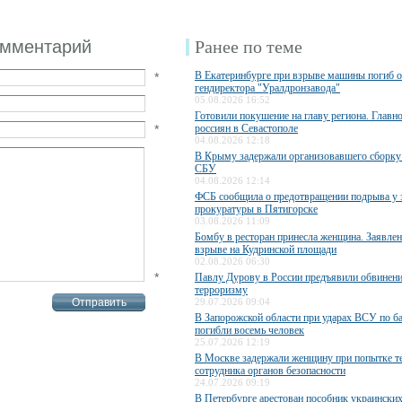
омментарий
Ранее по теме
В Екатеринбурге при взрыве машины погиб 
*
гендиректора "Уралдронзавода"
05.08.2026 16:52
Готовили покушение на главу региона. Главн
*
россиян в Севастополе
04.08.2026 12:18
В Крыму задержали организовавшего сборку
СБУ
04.08.2026 12:14
ФСБ сообщила о предотвращении подрыва у 
прокуратуры в Пятигорске
03.08.2026 11:09
Бомбу в ресторан принесла женщина. Заявле
взрыве на Кудринской площади
02.08.2026 06:30
*
Павлу Дурову в России предъявили обвинени
терроризму
29.07.2026 09:04
В Запорожской области при ударах ВСУ по б
погибли восемь человек
25.07.2026 12:19
В Москве задержали женщину при попытке те
сотрудника органов безопасности
24.07.2026 09:19
В Петербурге арестован пособник украинских