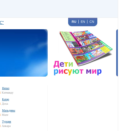
RU
EN
CN
С"
Непал
1
Катманду
Катар
1
Доха
Мальдивы
1
Мале
Турция
1
Анкара