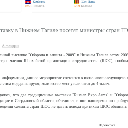
Камбоджа
Шри-Ланка
02:21
Пномпень
02:21
Коломбо
тавку в Нижнем Тагиле посетят министры стран 
Антитеррор
оенной выставке "Оборона и защита - 2009" в Нижнем Тагиле летом 200
стран-членов Шанхайской организации сотрудничества (ШОС), сообща
 информации, данное мероприятие состоится в июне-июле следующего 
 с этим модернизируют, количество мест увеличится до 4 тысяч.
алось, что две традиционные выставки "Russian Expo Arms" и "Оборо
ящие в Свердловской области, объединят, и они одновременно пройдут
оведения саммита стран ШОС не давать повода критикам ШОС обвинять
Поделиться…