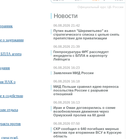
Официальный курс ЦБ России
Новости
06.08.2026 21:42
охранник
Путин вывел "Шереметьево" из
стратегического списка с целью снять
препятствие для приватизации
ое о задержании
06.08.2026 21:39
Генпрокуратура ФРГ расследует
 БПЛА агента
инцидента с БПЛА в аэропорту
Лейпцига
здания
06.08.2026 16:23
Заявления МИД России
06.08.2026 16:18
ния НАК о
МИД Польши сравнил идею переноса
посольства России с разрывом
отношений
е в содействии
06.08.2026 16:13
Иран и Оман договорились о схеме
азам отдыха
возобновления движения через
Ормузский пролив на 60 дней
ракта против
06.08.2026 07:50
СКР сообщил о 640 погибших мирных
жителях при вторжении ВСУ в Курскую
область
 спецслужб,