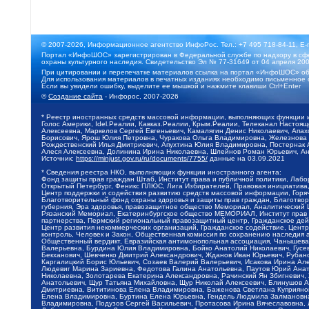
© 2007-2026, Информационное агентство ИнфоРос. Тел.: +7 495 718-84-11, E-
Портал «ИнфоШОС» зарегистрирован в Федеральной службе по надзору в сфе
охраны культурного наследия. Свидетельство Эл № 77-31649 от 04 апреля 200
При цитировании и перепечатке материалов ссылка на портал «ИнфоШОС» об
Для использования материалов в печатных изданиях необходимо письменное 
Если вы увидели ошибку, выделите ее мышкой и нажмите клавиши Ctrl+Enter
©
Создание сайта
- Инфорос, 2007-2026
* Реестр иностранных средств массовой информации, выполняющих функции 
Голос Америки, Idel.Реалии, Кавказ.Реалии, Крым.Реалии, Телеканал Настоя
Алексеевна, Маркелов Сергей Евгеньевич, Камалягин Денис Николаевич, Апах
Борисович, Ярош Юлия Петровна, Чуракова Ольга Владимировна, Железнова М
Рождественский Илья Дмитриевич, Апухтина Юлия Владимировна, Постернак Ал
Алеся Алексеевна, Долинина Ирина Николаевна, Шлейнов Роман Юрьевич, Ани
Источник:
https://minjust.gov.ru/ru/documents/7755/
данные на
03.09.2021
* Сведения реестра НКО, выполняющих функции иностранного агента:
Фонд защиты прав граждан Штаб, Институт права и публичной политики, Лаб
Открытый Петербург, Феникс ПЛЮС, Лига Избирателей, Правовая инициатива, 
Центр поддержки и содействия развитию средств массовой информации, Горя
Благотворительный фонд охраны здоровья и защиты прав граждан, Благотвори
губерния, Эра здоровья, правозащитное общество Мемориал, Аналитический 
Рязанский Мемориал, Екатеринбургское общество МЕМОРИАЛ, Институт прав ч
партнерства, Пермский региональный правозащитный центр, Гражданское де
Центр развития некоммерческих организаций, Гражданское содействие, Цент
контроль, Человек и Закон, Общественная комиссия по сохранению наследия
Общественный вердикт, Евразийская антимонопольная ассоциация, Чанышева 
Валерьевна, Бурдина Юлия Владимировна, Бойко Анатолий Николаевич, Гусев
Бекханович, Шевченко Дмитрий Александрович, Жданов Иван Юрьевич, Рубано
Каргалицкий Борис Юльевич, Созаев Валерий Валерьевич, Исакова Ирина Ал
Людевиг Марина Зариевна, Федотова Галина Анатольевна, Паутов Юрий Анато
Николаевна, Золотарева Екатерина Александровна, Рачинский Ян Збигневич
Анатольевич, Щур Татьяна Михайловна, Щур Николай Алексеевич, Блинушов 
Дмитриевна, Вититинова Елена Владимировна, Баженова Светлана Куприяновн
Елена Владимировна, Буртина Елена Юрьевна, Гендель Людмила Залмановна,
Владимировна, Подузов Сергей Васильевич, Протасова Ирина Вячеславовна, 