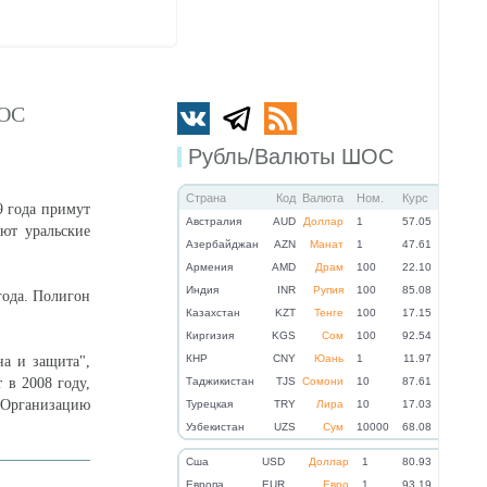
ШОС
Рубль/Валюты ШОС
Страна
Код
Валюта
Ном.
Курс
9 года примут
Австралия
AUD
Доллар
1
57.05
ют уральские
Азербайджан
AZN
Манат
1
47.61
Армения
AMD
Драм
100
22.10
Индия
INR
Рупия
100
85.08
года. Полигон
Казахстан
KZT
Тенге
100
17.15
Киргизия
KGS
Сом
100
92.54
КНР
CNY
Юань
1
11.97
на и защита",
 в 2008 году,
Таджикистан
TJS
Сомони
10
87.61
 Организацию
Турецкая
TRY
Лира
10
17.03
Узбекистан
UZS
Сум
10000
68.08
Cша
USD
Доллар
1
80.93
Eвропа
EUR
Евро
1
93.19