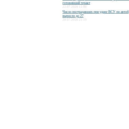
готовивший теракт
22.07.2026 11:08
Число пострадавших при ударе ВСУ по авто
выросло до 27
20.07.2026 21:19