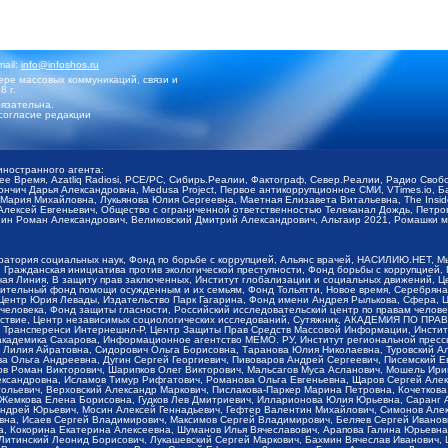
mail:
info@infoshos.ru
ре массовых коммуникаций, связи и
8 г.
язательна.
согласие редакции
иностранного агента:
щее Время, Azatliq Radiosi, PCE/PC, Сибирь.Реалии, Фактограф, Север.Реалии, Радио Св
ончич Дарья Александровна, Medusa Project, Первое антикоррупционное СМИ, VTimes.io, 
ария Михайловна, Лукьянова Юлия Сергеевна, Маетная Елизавета Витальевна, The Insid
ексей Евгеньевич, Общество с ограниченной ответственностью Телеканал Дождь, Петров 
н Роман Александрович, Великовский Дмитрий Александрович, Альтаир 2021, Ромашки мо
оратория социальных наук, Фонд по борьбе с коррупцией, Альянс врачей, НАСИЛИЮ.НЕТ, 
Гражданская инициатива против экологической преступности, Фонд борьбы с коррупцией,
чая Линия, В защиту прав заключенных, Институт глобализации и социальных движений,
тельный фонд помощи осужденным и их семьям, Фонд Тольятти, Новое время, Серебряная т
Центр Юрия Левады, Издательство Парк Гагарина, Фонд имени Андрея Рылькова, Сфера, 
еловека, Фонд защиты гласности, Российский исследовательский центр по правам челове
йствие, Центр независимых социологических исследований, Сутяжник, АКАДЕМИЯ ПО ПР
р Трансперенси Интернешнл-Р, Центр Защиты Прав Средств Массовой Информации, Институ
 академика Сахарова, Информационное агентство МЕМО. РУ, Институт региональной пресс
Лилия Айратовна, Сидорович Ольга Борисовна, Таранова Юлия Николаевна, Туровский Ал
а Ольга Андреевна, Дугин Сергей Георгиевич, Пивоваров Андрей Сергеевич, Писемский Е
в Роман Викторович, Шарипков Олег Викторович, Мальсагов Муса Асланович, Мошель Ири
ександровна, Исламов Тимур Рифгатович, Романова Ольга Евгеньевна, Щаров Сергей Але
льевич, Верховский Александр Маркович, Пислакова-Паркер Марина Петровна, Кочеткова
, Жемкова Елена Борисовна, Гудков Лев Дмитриевич, Илларионова Юлия Юрьевна, Саранг
Андрей Юрьевич, Мосин Алексей Геннадьевич, Гефтер Валентин Михайлович, Симонов Але
а, Исаев Сергей Владимирович, Максимов Сергей Владимирович, Беляев Сергей Иванович
 Кокорина Екатерина Алексеевна, Шуманов Илья Вячеславович, Арапова Галина Юрьевна
Литинский Леонид Борисович, Лукашевский Сергей Маркович, Бахмин Вячеслав Иванович,