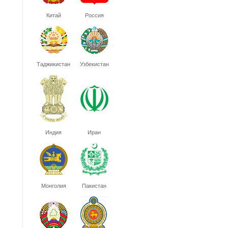
Китай
Россия
Таджикистан
Узбекистан
Индия
Иран
Монголия
Пакистан