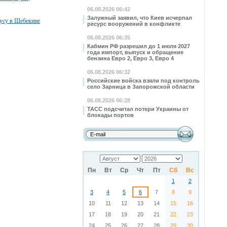
06.08.2026 06:42
Залужный заявил, что Киев исчерпал
бусу в Шебекине
ресурс вооружений в конфликте
06.08.2026 06:35
Кабмин РФ разрешил до 1 июля 2027
года импорт, выпуск и обращение
бензина Евро 2, Евро 3, Евро 4
06.08.2026 06:32
Российские войска взяли под контроль
село Зарница в Запорожской области
06.08.2026 06:28
ТАСС подсчитал потери Украины от
блокады портов
Пн
Вт
Ср
Чт
Пт
Сб
Вс
1
2
3
4
5
6
7
8
9
10
11
12
13
14
15
16
17
18
19
20
21
22
23
24
25
26
27
28
29
30