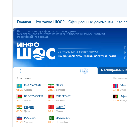
Главная
Что такое ШОС?
Официальные документы
Кто е
Портал создан при финансовой поддержке
Федерального агентства по печати и массовым коммуникациям
Российской Федерации
Расширенный п
Участники:
Наблюдате
КАЗАХСТАН
ИРАН
Монг
01:21
Астана
23:51
Тегеран
03:21
Улан-
БЕЛОРУССИЯ
КИРГИЗИЯ
Афга
22:21
Минск
01:21
Бишкек
23:51
Кабу
ИНДИЯ
КИТАЙ
00:51
Дели
03:21
Пекин
РОССИЯ
ПАКИСТАН
23:21
Москва
00:21
Исламабад