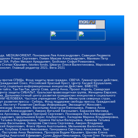
обода, MEDIUM-ORIENT, Пономарев Лев Александрович, Савицкая Людмила
Баданин Роман Сергеевич, Гликин Максим Александрович, Маняхин Петр
er SIA, Рубин Михаил Аркадьевич, Гройсман Софья Романовна,
Степан Юрьевич, Istories fonds, Шмагун Олеся Валентиновна, Мароховская
нолит, Главный редактор 2021, Вега 2021
Мы против СПИДа, Фонд защиты прав граждан, СВЕЧА, Гуманитарное действие,
 Гражданский Союз, Российский Красный Крест, Центр Хасдей Ерушалаим,
 Центр социально-информационных инициатив Действие, ВМЕСТЕ,
айга, Так-Так-Так, центр Сова, центр Анна, Проект Апрель, Самарская
Центр защиты СИБАЛЬТ, Уральская правозащитная группа, Женщины Евразии,
ка, Дальневосточный центр развития гражданских инициатив и социального
АВАМ ЧЕЛОВЕКА, Частное учреждение Совета Министров северных стран,
т развития прессы - Сибирь, Фонд поддержки свободы прессы, Гражданский
ы, Институт Развития Свободы Информации, Экозащита!-Женсовет,
ександр Алексеевич, Васильева Анастасия Евгеньевна, Ривина Анна
вгений Александрович, Аверин Виталий Евгеньевич, Барахоев Магомед
на Ароновна, Шведов Григорий Сергеевич, Пономарев Лев Александрович,
ксадрович, Цирульников Борис Альбертович, Халидова Марина Владимировна,
 Татьяна Владимировна, Чуркина Наталья Валерьевна, Акимова Татьяна
 Анна Васильевна, Захарова Светлана Сергеевна, Аверин Владимир
ксей Кириллович, Флиге Ирина Анатольевна, Мельникова Валентина
, Голубева Елена Николаевна, Ганнушкина Светлана Алексеевна, Закс
, Пастухова Анна Яковлевна, Прохоров Вадим Юрьевич, Шахова Елена
 Шабад Анатолий Ефимович, Сухих Дарья Николаевна, Орлов Олег Петрович,