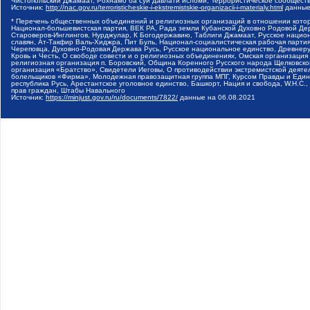
Чистопольский Джамаат, Рохнамо ба суи давлати исломи, Террористическое сообщест
Источник:
http://nac.gov.ru/terroristicheskie-i-ekstremistskie-organizacii-i-materialy.html
данные
* Перечень общественных объединений и религиозных организаций в отношении котор
Национал-большевистская партия, ВЕК РА, Рада земли Кубанской Духовно Родовой Де
Староверов-Инглингов, Нурджулар, К Богодержавию, Таблиги Джамаат, Русское наци
славян, Ат-Такфир Валь-Хиджра, Пит Буль, Национал-социалистическая рабочая парт
Череповца, Духовно-Родовая Держава Русь, Русское национальное единство, Древнер
Кровь и Честь, О свободе совести и о религиозных объединениях, Омская организаци
религиозная организация п. Боровский, Община Коренного Русского народа Щелковског
организация «Братство», Свидетели Иеговы, О противодействии экстремистской деяте
болельщиков «Фирма», Молодежная правозащитная группа МПГ, Курсом Правды и Единен
республика Русь, Арестантское уголовное единство, Башкорт, Нация и свобода, W.H.С
прав граждан, Штабы Навального
Источник:
https://minjust.gov.ru/ru/documents/7822/
данные на
06.08.2021