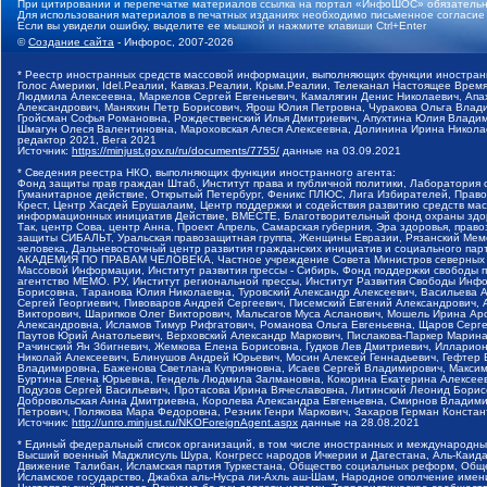
При цитировании и перепечатке материалов ссылка на портал «ИнфоШОС» обязательн
Для использования материалов в печатных изданиях необходимо письменное согласие
Если вы увидели ошибку, выделите ее мышкой и нажмите клавиши Ctrl+Enter
©
Создание сайта
- Инфорос, 2007-2026
* Реестр иностранных средств массовой информации, выполняющих функции иностранн
Голос Америки, Idel.Реалии, Кавказ.Реалии, Крым.Реалии, Телеканал Настоящее Время
Людмила Алексеевна, Маркелов Сергей Евгеньевич, Камалягин Денис Николаевич, Апах
Александрович, Маняхин Петр Борисович, Ярош Юлия Петровна, Чуракова Ольга Влади
Гройсман Софья Романовна, Рождественский Илья Дмитриевич, Апухтина Юлия Владимир
Шмагун Олеся Валентиновна, Мароховская Алеся Алексеевна, Долинина Ирина Никола
редактор 2021, Вега 2021
Источник:
https://minjust.gov.ru/ru/documents/7755/
данные на
03.09.2021
* Сведения реестра НКО, выполняющих функции иностранного агента:
Фонд защиты прав граждан Штаб, Институт права и публичной политики, Лаборатория
Гуманитарное действие, Открытый Петербург, Феникс ПЛЮС, Лига Избирателей, Правов
Крест, Центр Хасдей Ерушалаим, Центр поддержки и содействия развитию средств мас
информационных инициатив Действие, ВМЕСТЕ, Благотворительный фонд охраны здоров
Так, центр Сова, центр Анна, Проект Апрель, Самарская губерния, Эра здоровья, пр
защиты СИБАЛЬТ, Уральская правозащитная группа, Женщины Евразии, Рязанский Мемо
человека, Дальневосточный центр развития гражданских инициатив и социального пар
АКАДЕМИЯ ПО ПРАВАМ ЧЕЛОВЕКА, Частное учреждение Совета Министров северных стр
Массовой Информации, Институт развития прессы - Сибирь, Фонд поддержки свободы 
агентство МЕМО. РУ, Институт региональной прессы, Институт Развития Свободы Инф
Борисовна, Таранова Юлия Николаевна, Туровский Александр Алексеевич, Васильева 
Сергей Георгиевич, Пивоваров Андрей Сергеевич, Писемский Евгений Александрович,
Викторович, Шарипков Олег Викторович, Мальсагов Муса Асланович, Мошель Ирина Ар
Александровна, Исламов Тимур Рифгатович, Романова Ольга Евгеньевна, Щаров Серг
Паутов Юрий Анатольевич, Верховский Александр Маркович, Пислакова-Паркер Марина
Рачинский Ян Збигневич, Жемкова Елена Борисовна, Гудков Лев Дмитриевич, Иллари
Николай Алексеевич, Блинушов Андрей Юрьевич, Мосин Алексей Геннадьевич, Гефтер
Владимировна, Баженова Светлана Куприяновна, Исаев Сергей Владимирович, Максим
Буртина Елена Юрьевна, Гендель Людмила Залмановна, Кокорина Екатерина Алексеев
Подузов Сергей Васильевич, Протасова Ирина Вячеславовна, Литинский Леонид Борис
Добровольская Анна Дмитриевна, Королева Александра Евгеньевна, Смирнов Владими
Петрович, Полякова Мара Федоровна, Резник Генри Маркович, Захаров Герман Конста
Источник:
http://unro.minjust.ru/NKOForeignAgent.aspx
данные на
28.08.2021
* Единый федеральный список организаций, в том числе иностранных и международны
Высший военный Маджлисуль Шура, Конгресс народов Ичкерии и Дагестана, Аль-Каида, 
Движение Талибан, Исламская партия Туркестана, Общество социальных реформ, Общес
Исламское государство, Джабха аль-Нусра ли-Ахль аш-Шам, Народное ополчение имен