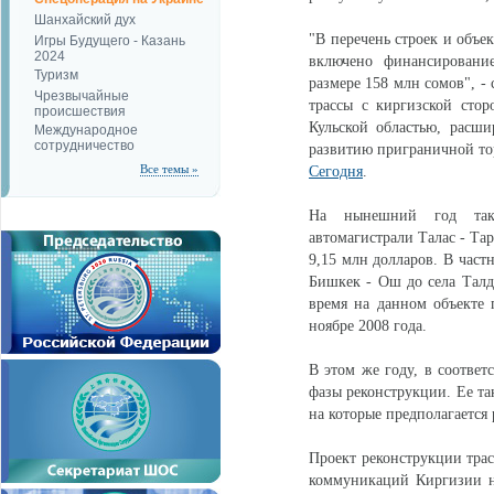
Шанхайский дух
"В перечень строек и объе
Игры Будущего - Казань
2024
включено финансировани
Туризм
размере 158 млн сомов", -
Чрезвычайные
трассы с киргизской сто
происшествия
Кульской областью, расши
Международное
сотрудничество
развитию приграничной тор
Все темы »
Сегодня
.
На нынешний год такж
автомагистрали Талас - Та
9,15 млн долларов. В част
Бишкек - Ош до села Талд
время на данном объекте 
ноябре 2008 года.
В этом же году, в соответ
фазы реконструкции. Ее та
на которые предполагается 
Проект реконструкции трас
коммуникаций Киргизии н