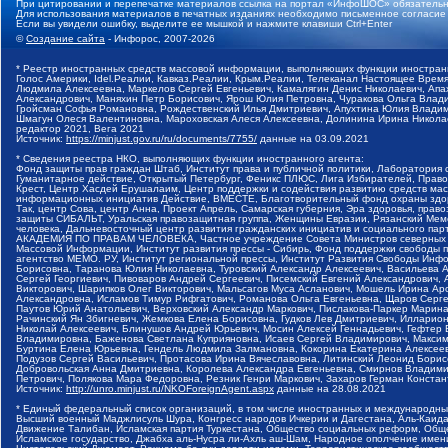
При цитировании и перепечатке материалов ссылка на портал «ИнфоШОС» обязательн
Для использования материалов в печатных изданиях необходимо письменное согласие
Если вы увидели ошибку, выделите ее мышкой и нажмите клавиши Ctrl+Enter
©
Создание сайта
- Инфорос, 2007-2026
* Реестр иностранных средств массовой информации, выполняющих функции иностранн
Голос Америки, Idel.Реалии, Кавказ.Реалии, Крым.Реалии, Телеканал Настоящее Время
Людмила Алексеевна, Маркелов Сергей Евгеньевич, Камалягин Денис Николаевич, Апах
Александрович, Маняхин Петр Борисович, Ярош Юлия Петровна, Чуракова Ольга Влади
Гройсман Софья Романовна, Рождественский Илья Дмитриевич, Апухтина Юлия Владимир
Шмагун Олеся Валентиновна, Мароховская Алеся Алексеевна, Долинина Ирина Никола
редактор 2021, Вега 2021
Источник:
https://minjust.gov.ru/ru/documents/7755/
данные на
03.09.2021
* Сведения реестра НКО, выполняющих функции иностранного агента:
Фонд защиты прав граждан Штаб, Институт права и публичной политики, Лаборатория
Гуманитарное действие, Открытый Петербург, Феникс ПЛЮС, Лига Избирателей, Правов
Крест, Центр Хасдей Ерушалаим, Центр поддержки и содействия развитию средств мас
информационных инициатив Действие, ВМЕСТЕ, Благотворительный фонд охраны здоров
Так, центр Сова, центр Анна, Проект Апрель, Самарская губерния, Эра здоровья, пр
защиты СИБАЛЬТ, Уральская правозащитная группа, Женщины Евразии, Рязанский Мемо
человека, Дальневосточный центр развития гражданских инициатив и социального пар
АКАДЕМИЯ ПО ПРАВАМ ЧЕЛОВЕКА, Частное учреждение Совета Министров северных стр
Массовой Информации, Институт развития прессы - Сибирь, Фонд поддержки свободы 
агентство МЕМО. РУ, Институт региональной прессы, Институт Развития Свободы Инф
Борисовна, Таранова Юлия Николаевна, Туровский Александр Алексеевич, Васильева 
Сергей Георгиевич, Пивоваров Андрей Сергеевич, Писемский Евгений Александрович,
Викторович, Шарипков Олег Викторович, Мальсагов Муса Асланович, Мошель Ирина Ар
Александровна, Исламов Тимур Рифгатович, Романова Ольга Евгеньевна, Щаров Серг
Паутов Юрий Анатольевич, Верховский Александр Маркович, Пислакова-Паркер Марина
Рачинский Ян Збигневич, Жемкова Елена Борисовна, Гудков Лев Дмитриевич, Иллари
Николай Алексеевич, Блинушов Андрей Юрьевич, Мосин Алексей Геннадьевич, Гефтер
Владимировна, Баженова Светлана Куприяновна, Исаев Сергей Владимирович, Максим
Буртина Елена Юрьевна, Гендель Людмила Залмановна, Кокорина Екатерина Алексеев
Подузов Сергей Васильевич, Протасова Ирина Вячеславовна, Литинский Леонид Борис
Добровольская Анна Дмитриевна, Королева Александра Евгеньевна, Смирнов Владими
Петрович, Полякова Мара Федоровна, Резник Генри Маркович, Захаров Герман Конста
Источник:
http://unro.minjust.ru/NKOForeignAgent.aspx
данные на
28.08.2021
* Единый федеральный список организаций, в том числе иностранных и международны
Высший военный Маджлисуль Шура, Конгресс народов Ичкерии и Дагестана, Аль-Каида, 
Движение Талибан, Исламская партия Туркестана, Общество социальных реформ, Общес
Исламское государство, Джабха аль-Нусра ли-Ахль аш-Шам, Народное ополчение имен