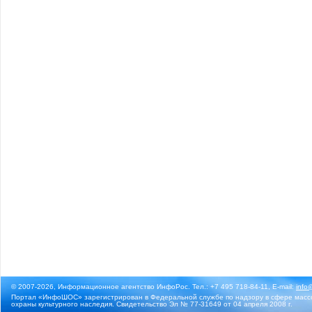
© 2007-2026, Информационное агентство ИнфоРос. Тел.: +7 495 718-84-11, E-mail:
info
Портал «ИнфоШОС» зарегистрирован в Федеральной службе по надзору в сфере массо
охраны культурного наследия. Свидетельство Эл № 77-31649 от 04 апреля 2008 г.