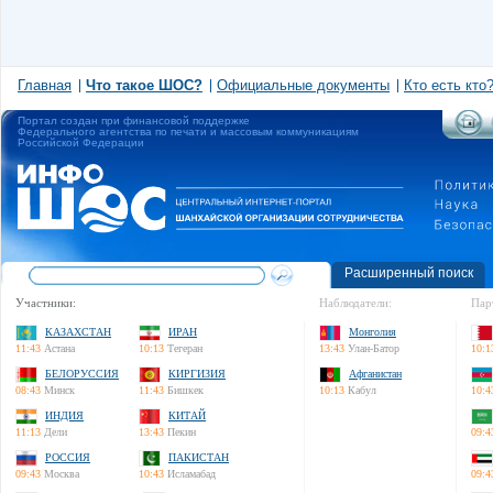
Главная
Что такое ШОС?
Официальные документы
Кто есть кто
Портал создан при финансовой поддержке
Федерального агентства по печати и массовым коммуникациям
Российской Федерации
Расширенный поиск
Участники:
Наблюдатели:
Пар
КАЗАХСТАН
ИРАН
Монголия
11:43
Астана
10:13
Тегеран
13:43
Улан-Батор
10:1
БЕЛОРУССИЯ
КИРГИЗИЯ
Афганистан
08:43
Минск
11:43
Бишкек
10:13
Кабул
10:4
ИНДИЯ
КИТАЙ
11:13
Дели
13:43
Пекин
09:4
РОССИЯ
ПАКИСТАН
09:43
Москва
10:43
Исламабад
09:4