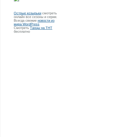
Острые козырьки
смотреть
онлайн все сезоны и серии.
Всегда свежие
новости из
мира WordPress
Смотреть
Танцы на ТНТ
бесплатно