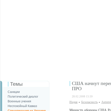
США начнут перег
Темы
ПРО
Санкции
Политический диалог
28.02.2008 15:59
Военные учения
Индия
Безопаcность
Антите
Неспокойный Кавказ
Министр обороны США Роб
Спецоперация на Украине