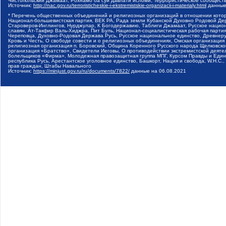
Чистопольский Джамаат, Рохнамо ба суи давлати исломи, Террористическое сообщест
Источник:
http://nac.gov.ru/terroristicheskie-i-ekstremistskie-organizacii-i-materialy.html
данные
* Перечень общественных объединений и религиозных организаций в отношении котор
Национал-большевистская партия, ВЕК РА, Рада земли Кубанской Духовно Родовой Де
Староверов-Инглингов, Нурджулар, К Богодержавию, Таблиги Джамаат, Русское наци
славян, Ат-Такфир Валь-Хиджра, Пит Буль, Национал-социалистическая рабочая парт
Череповца, Духовно-Родовая Держава Русь, Русское национальное единство, Древнер
Кровь и Честь, О свободе совести и о религиозных объединениях, Омская организаци
религиозная организация п. Боровский, Община Коренного Русского народа Щелковског
организация «Братство», Свидетели Иеговы, О противодействии экстремистской деяте
болельщиков «Фирма», Молодежная правозащитная группа МПГ, Курсом Правды и Единен
республика Русь, Арестантское уголовное единство, Башкорт, Нация и свобода, W.H.С
прав граждан, Штабы Навального
Источник:
https://minjust.gov.ru/ru/documents/7822/
данные на
06.08.2021