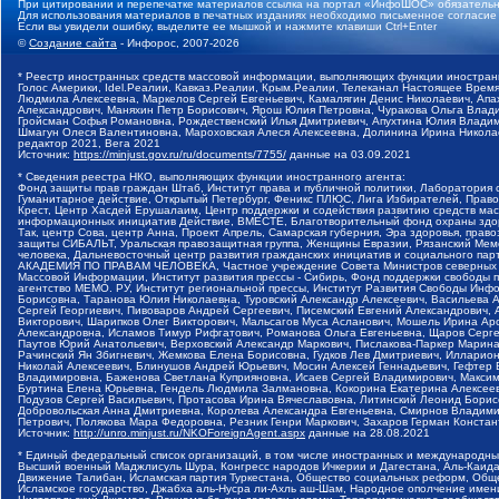
При цитировании и перепечатке материалов ссылка на портал «ИнфоШОС» обязательн
Для использования материалов в печатных изданиях необходимо письменное согласие
Если вы увидели ошибку, выделите ее мышкой и нажмите клавиши Ctrl+Enter
©
Создание сайта
- Инфорос, 2007-2026
* Реестр иностранных средств массовой информации, выполняющих функции иностранн
Голос Америки, Idel.Реалии, Кавказ.Реалии, Крым.Реалии, Телеканал Настоящее Время
Людмила Алексеевна, Маркелов Сергей Евгеньевич, Камалягин Денис Николаевич, Апах
Александрович, Маняхин Петр Борисович, Ярош Юлия Петровна, Чуракова Ольга Влади
Гройсман Софья Романовна, Рождественский Илья Дмитриевич, Апухтина Юлия Владимир
Шмагун Олеся Валентиновна, Мароховская Алеся Алексеевна, Долинина Ирина Никола
редактор 2021, Вега 2021
Источник:
https://minjust.gov.ru/ru/documents/7755/
данные на
03.09.2021
* Сведения реестра НКО, выполняющих функции иностранного агента:
Фонд защиты прав граждан Штаб, Институт права и публичной политики, Лаборатория
Гуманитарное действие, Открытый Петербург, Феникс ПЛЮС, Лига Избирателей, Правов
Крест, Центр Хасдей Ерушалаим, Центр поддержки и содействия развитию средств мас
информационных инициатив Действие, ВМЕСТЕ, Благотворительный фонд охраны здоров
Так, центр Сова, центр Анна, Проект Апрель, Самарская губерния, Эра здоровья, пр
защиты СИБАЛЬТ, Уральская правозащитная группа, Женщины Евразии, Рязанский Мемо
человека, Дальневосточный центр развития гражданских инициатив и социального пар
АКАДЕМИЯ ПО ПРАВАМ ЧЕЛОВЕКА, Частное учреждение Совета Министров северных стр
Массовой Информации, Институт развития прессы - Сибирь, Фонд поддержки свободы 
агентство МЕМО. РУ, Институт региональной прессы, Институт Развития Свободы Инф
Борисовна, Таранова Юлия Николаевна, Туровский Александр Алексеевич, Васильева 
Сергей Георгиевич, Пивоваров Андрей Сергеевич, Писемский Евгений Александрович,
Викторович, Шарипков Олег Викторович, Мальсагов Муса Асланович, Мошель Ирина Ар
Александровна, Исламов Тимур Рифгатович, Романова Ольга Евгеньевна, Щаров Серг
Паутов Юрий Анатольевич, Верховский Александр Маркович, Пислакова-Паркер Марина
Рачинский Ян Збигневич, Жемкова Елена Борисовна, Гудков Лев Дмитриевич, Иллари
Николай Алексеевич, Блинушов Андрей Юрьевич, Мосин Алексей Геннадьевич, Гефтер
Владимировна, Баженова Светлана Куприяновна, Исаев Сергей Владимирович, Максим
Буртина Елена Юрьевна, Гендель Людмила Залмановна, Кокорина Екатерина Алексеев
Подузов Сергей Васильевич, Протасова Ирина Вячеславовна, Литинский Леонид Борис
Добровольская Анна Дмитриевна, Королева Александра Евгеньевна, Смирнов Владими
Петрович, Полякова Мара Федоровна, Резник Генри Маркович, Захаров Герман Конста
Источник:
http://unro.minjust.ru/NKOForeignAgent.aspx
данные на
28.08.2021
* Единый федеральный список организаций, в том числе иностранных и международны
Высший военный Маджлисуль Шура, Конгресс народов Ичкерии и Дагестана, Аль-Каида, 
Движение Талибан, Исламская партия Туркестана, Общество социальных реформ, Общес
Исламское государство, Джабха аль-Нусра ли-Ахль аш-Шам, Народное ополчение имен