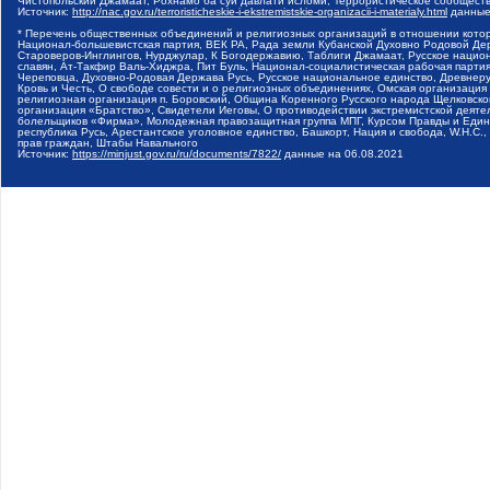
Чистопольский Джамаат, Рохнамо ба суи давлати исломи, Террористическое сообщест
Источник:
http://nac.gov.ru/terroristicheskie-i-ekstremistskie-organizacii-i-materialy.html
данные
* Перечень общественных объединений и религиозных организаций в отношении котор
Национал-большевистская партия, ВЕК РА, Рада земли Кубанской Духовно Родовой Де
Староверов-Инглингов, Нурджулар, К Богодержавию, Таблиги Джамаат, Русское наци
славян, Ат-Такфир Валь-Хиджра, Пит Буль, Национал-социалистическая рабочая парт
Череповца, Духовно-Родовая Держава Русь, Русское национальное единство, Древнер
Кровь и Честь, О свободе совести и о религиозных объединениях, Омская организаци
религиозная организация п. Боровский, Община Коренного Русского народа Щелковског
организация «Братство», Свидетели Иеговы, О противодействии экстремистской деяте
болельщиков «Фирма», Молодежная правозащитная группа МПГ, Курсом Правды и Единен
республика Русь, Арестантское уголовное единство, Башкорт, Нация и свобода, W.H.С
прав граждан, Штабы Навального
Источник:
https://minjust.gov.ru/ru/documents/7822/
данные на
06.08.2021