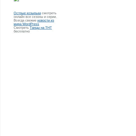
Острые козырьки
смотреть
онлайн все сезоны и серии.
Всегда свежие
новости из
мира WordPress
Смотреть
Танцы на ТНТ
бесплатно