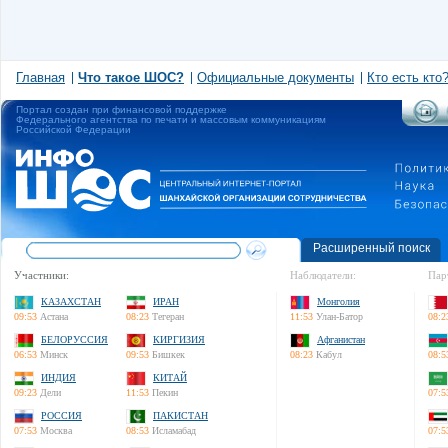
Главная
Что такое ШОС?
Официальные документы
Кто есть кто
Портал создан при финансовой поддержке
Федерального агентства по печати и массовым коммуникациям
Российской Федерации
Расширенный поиск
Участники:
Наблюдатели:
Пар
КАЗАХСТАН
ИРАН
Монголия
09:53
Астана
08:23
Тегеран
11:53
Улан-Батор
08:2
БЕЛОРУССИЯ
КИРГИЗИЯ
Афганистан
06:53
Минск
09:53
Бишкек
08:23
Кабул
08:5
ИНДИЯ
КИТАЙ
09:23
Дели
11:53
Пекин
07:5
РОССИЯ
ПАКИСТАН
07:53
Москва
08:53
Исламабад
07:5