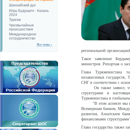
Шанхайский дух
Игры Будущего - Казань
2024
Туризм
Чрезвычайные
происшествия
Международное
сотрудничество
Все темы »
региональной организацией
Такое заявление Бердым
министров. Репортаж о зас
Глава Туркменистана т
независимых государств, Т
СНГ в соответствии с осно
Он также заявил, что "
структурами в настоящ
Туркменистана в глобальны
"В этом аспекте мы и в 
Всемирным банком, Между
развития, Азиатским бан
финансовыми структурами",
Глава государства также з