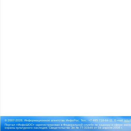
© 2007-2026, Информационное агентство ИнфоРос. Тел.: +7 495 718-84-11, E-mail:
info
Портал «ИнфоШОС» зарегистрирован в Федеральной службе по надзору в сфере массо
охраны культурного наследия. Свидетельство Эл № 77-31649 от 04 апреля 2008 г.