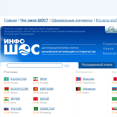
Главная
Что такое ШОС?
Официальные документы
Кто есть кто
Портал создан при финансовой поддержке
Федерального агентства по печати и массовым коммуникациям
Российской Федерации
Расширенный поиск
Участники:
Наблюдатели:
Пар
КАЗАХСТАН
ИРАН
Монголия
00:40
Астана
23:10
Тегеран
02:40
Улан-Батор
23:1
БЕЛОРУССИЯ
КИРГИЗИЯ
Афганистан
21:40
Минск
00:40
Бишкек
23:10
Кабул
23:4
ИНДИЯ
КИТАЙ
00:10
Дели
02:40
Пекин
22:4
РОССИЯ
ПАКИСТАН
22:40
Москва
23:40
Исламабад
22:4