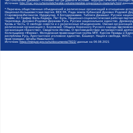
Чистопольский Джамаат, Рохнамо ба суи давлати исломи, Террористическое сообщест
Источник:
http://nac.gov.ru/terroristicheskie-i-ekstremistskie-organizacii-i-materialy.html
данные
* Перечень общественных объединений и религиозных организаций в отношении котор
Национал-большевистская партия, ВЕК РА, Рада земли Кубанской Духовно Родовой Де
Староверов-Инглингов, Нурджулар, К Богодержавию, Таблиги Джамаат, Русское наци
славян, Ат-Такфир Валь-Хиджра, Пит Буль, Национал-социалистическая рабочая парт
Череповца, Духовно-Родовая Держава Русь, Русское национальное единство, Древнер
Кровь и Честь, О свободе совести и о религиозных объединениях, Омская организаци
религиозная организация п. Боровский, Община Коренного Русского народа Щелковског
организация «Братство», Свидетели Иеговы, О противодействии экстремистской деяте
болельщиков «Фирма», Молодежная правозащитная группа МПГ, Курсом Правды и Единен
республика Русь, Арестантское уголовное единство, Башкорт, Нация и свобода, W.H.С
прав граждан, Штабы Навального
Источник:
https://minjust.gov.ru/ru/documents/7822/
данные на
06.08.2021