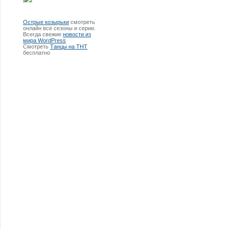
Острые козырьки
смотреть
онлайн все сезоны и серии.
Всегда свежие
новости из
мира WordPress
Смотреть
Танцы на ТНТ
бесплатно