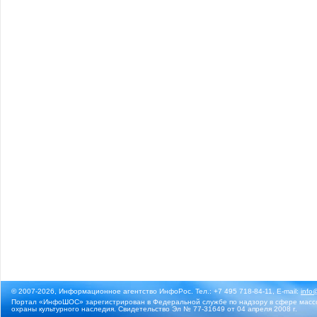
© 2007-2026, Информационное агентство ИнфоРос. Тел.: +7 495 718-84-11, E-mail:
info
Портал «ИнфоШОС» зарегистрирован в Федеральной службе по надзору в сфере массо
охраны культурного наследия. Свидетельство Эл № 77-31649 от 04 апреля 2008 г.