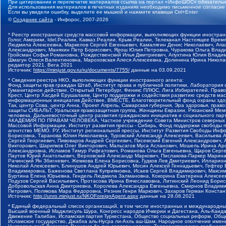
При цитировании и перепечатке материалов ссылка на портал «ИнфоШОС» обязательн
Для использования материалов в печатных изданиях необходимо письменное согласие
Если вы увидели ошибку, выделите ее мышкой и нажмите клавиши Ctrl+Enter
©
Создание сайта
- Инфорос, 2007-2026
* Реестр иностранных средств массовой информации, выполняющих функции иностранн
Голос Америки, Idel.Реалии, Кавказ.Реалии, Крым.Реалии, Телеканал Настоящее Время
Людмила Алексеевна, Маркелов Сергей Евгеньевич, Камалягин Денис Николаевич, Апах
Александрович, Маняхин Петр Борисович, Ярош Юлия Петровна, Чуракова Ольга Влади
Гройсман Софья Романовна, Рождественский Илья Дмитриевич, Апухтина Юлия Владимир
Шмагун Олеся Валентиновна, Мароховская Алеся Алексеевна, Долинина Ирина Никола
редактор 2021, Вега 2021
Источник:
https://minjust.gov.ru/ru/documents/7755/
данные на
03.09.2021
* Сведения реестра НКО, выполняющих функции иностранного агента:
Фонд защиты прав граждан Штаб, Институт права и публичной политики, Лаборатория
Гуманитарное действие, Открытый Петербург, Феникс ПЛЮС, Лига Избирателей, Правов
Крест, Центр Хасдей Ерушалаим, Центр поддержки и содействия развитию средств мас
информационных инициатив Действие, ВМЕСТЕ, Благотворительный фонд охраны здоров
Так, центр Сова, центр Анна, Проект Апрель, Самарская губерния, Эра здоровья, пр
защиты СИБАЛЬТ, Уральская правозащитная группа, Женщины Евразии, Рязанский Мемо
человека, Дальневосточный центр развития гражданских инициатив и социального пар
АКАДЕМИЯ ПО ПРАВАМ ЧЕЛОВЕКА, Частное учреждение Совета Министров северных стр
Массовой Информации, Институт развития прессы - Сибирь, Фонд поддержки свободы 
агентство МЕМО. РУ, Институт региональной прессы, Институт Развития Свободы Инф
Борисовна, Таранова Юлия Николаевна, Туровский Александр Алексеевич, Васильева 
Сергей Георгиевич, Пивоваров Андрей Сергеевич, Писемский Евгений Александрович,
Викторович, Шарипков Олег Викторович, Мальсагов Муса Асланович, Мошель Ирина Ар
Александровна, Исламов Тимур Рифгатович, Романова Ольга Евгеньевна, Щаров Серг
Паутов Юрий Анатольевич, Верховский Александр Маркович, Пислакова-Паркер Марина
Рачинский Ян Збигневич, Жемкова Елена Борисовна, Гудков Лев Дмитриевич, Иллари
Николай Алексеевич, Блинушов Андрей Юрьевич, Мосин Алексей Геннадьевич, Гефтер
Владимировна, Баженова Светлана Куприяновна, Исаев Сергей Владимирович, Максим
Буртина Елена Юрьевна, Гендель Людмила Залмановна, Кокорина Екатерина Алексеев
Подузов Сергей Васильевич, Протасова Ирина Вячеславовна, Литинский Леонид Борис
Добровольская Анна Дмитриевна, Королева Александра Евгеньевна, Смирнов Владими
Петрович, Полякова Мара Федоровна, Резник Генри Маркович, Захаров Герман Конста
Источник:
http://unro.minjust.ru/NKOForeignAgent.aspx
данные на
28.08.2021
* Единый федеральный список организаций, в том числе иностранных и международны
Высший военный Маджлисуль Шура, Конгресс народов Ичкерии и Дагестана, Аль-Каида, 
Движение Талибан, Исламская партия Туркестана, Общество социальных реформ, Общес
Исламское государство, Джабха аль-Нусра ли-Ахль аш-Шам, Народное ополчение имен