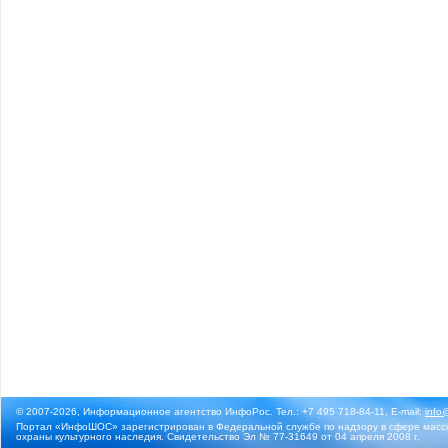
© 2007-2026, Информационное агентство ИнфоРос. Тел.: +7 495 718-84-11, E-mail:
info
Портал «ИнфоШОС» зарегистрирован в Федеральной службе по надзору в сфере массо
охраны культурного наследия. Свидетельство Эл № 77-31649 от 04 апреля 2008 г.