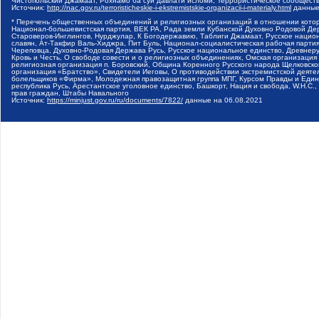
Чистопольский Джамаат, Рохнамо ба суи давлати исломи, Террористическое сообщест
Источник:
http://nac.gov.ru/terroristicheskie-i-ekstremistskie-organizacii-i-materialy.html
данные
* Перечень общественных объединений и религиозных организаций в отношении котор
Национал-большевистская партия, ВЕК РА, Рада земли Кубанской Духовно Родовой Де
Староверов-Инглингов, Нурджулар, К Богодержавию, Таблиги Джамаат, Русское наци
славян, Ат-Такфир Валь-Хиджра, Пит Буль, Национал-социалистическая рабочая парт
Череповца, Духовно-Родовая Держава Русь, Русское национальное единство, Древнер
Кровь и Честь, О свободе совести и о религиозных объединениях, Омская организаци
религиозная организация п. Боровский, Община Коренного Русского народа Щелковског
организация «Братство», Свидетели Иеговы, О противодействии экстремистской деяте
болельщиков «Фирма», Молодежная правозащитная группа МПГ, Курсом Правды и Единен
республика Русь, Арестантское уголовное единство, Башкорт, Нация и свобода, W.H.С
прав граждан, Штабы Навального
Источник:
https://minjust.gov.ru/ru/documents/7822/
данные на
06.08.2021