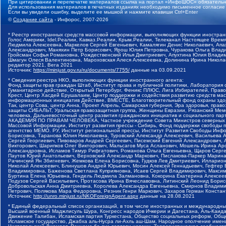
При цитировании и перепечатке материалов ссылка на портал «ИнфоШОС» обязательн
Для использования материалов в печатных изданиях необходимо письменное согласие
Если вы увидели ошибку, выделите ее мышкой и нажмите клавиши Ctrl+Enter
©
Создание сайта
- Инфорос, 2007-2026
* Реестр иностранных средств массовой информации, выполняющих функции иностранн
Голос Америки, Idel.Реалии, Кавказ.Реалии, Крым.Реалии, Телеканал Настоящее Время
Людмила Алексеевна, Маркелов Сергей Евгеньевич, Камалягин Денис Николаевич, Апах
Александрович, Маняхин Петр Борисович, Ярош Юлия Петровна, Чуракова Ольга Влади
Гройсман Софья Романовна, Рождественский Илья Дмитриевич, Апухтина Юлия Владимир
Шмагун Олеся Валентиновна, Мароховская Алеся Алексеевна, Долинина Ирина Никола
редактор 2021, Вега 2021
Источник:
https://minjust.gov.ru/ru/documents/7755/
данные на
03.09.2021
* Сведения реестра НКО, выполняющих функции иностранного агента:
Фонд защиты прав граждан Штаб, Институт права и публичной политики, Лаборатория
Гуманитарное действие, Открытый Петербург, Феникс ПЛЮС, Лига Избирателей, Правов
Крест, Центр Хасдей Ерушалаим, Центр поддержки и содействия развитию средств мас
информационных инициатив Действие, ВМЕСТЕ, Благотворительный фонд охраны здоров
Так, центр Сова, центр Анна, Проект Апрель, Самарская губерния, Эра здоровья, пр
защиты СИБАЛЬТ, Уральская правозащитная группа, Женщины Евразии, Рязанский Мемо
человека, Дальневосточный центр развития гражданских инициатив и социального пар
АКАДЕМИЯ ПО ПРАВАМ ЧЕЛОВЕКА, Частное учреждение Совета Министров северных стр
Массовой Информации, Институт развития прессы - Сибирь, Фонд поддержки свободы 
агентство МЕМО. РУ, Институт региональной прессы, Институт Развития Свободы Инф
Борисовна, Таранова Юлия Николаевна, Туровский Александр Алексеевич, Васильева 
Сергей Георгиевич, Пивоваров Андрей Сергеевич, Писемский Евгений Александрович,
Викторович, Шарипков Олег Викторович, Мальсагов Муса Асланович, Мошель Ирина Ар
Александровна, Исламов Тимур Рифгатович, Романова Ольга Евгеньевна, Щаров Серг
Паутов Юрий Анатольевич, Верховский Александр Маркович, Пислакова-Паркер Марина
Рачинский Ян Збигневич, Жемкова Елена Борисовна, Гудков Лев Дмитриевич, Иллари
Николай Алексеевич, Блинушов Андрей Юрьевич, Мосин Алексей Геннадьевич, Гефтер
Владимировна, Баженова Светлана Куприяновна, Исаев Сергей Владимирович, Максим
Буртина Елена Юрьевна, Гендель Людмила Залмановна, Кокорина Екатерина Алексеев
Подузов Сергей Васильевич, Протасова Ирина Вячеславовна, Литинский Леонид Борис
Добровольская Анна Дмитриевна, Королева Александра Евгеньевна, Смирнов Владими
Петрович, Полякова Мара Федоровна, Резник Генри Маркович, Захаров Герман Конста
Источник:
http://unro.minjust.ru/NKOForeignAgent.aspx
данные на
28.08.2021
* Единый федеральный список организаций, в том числе иностранных и международны
Высший военный Маджлисуль Шура, Конгресс народов Ичкерии и Дагестана, Аль-Каида, 
Движение Талибан, Исламская партия Туркестана, Общество социальных реформ, Общес
Исламское государство, Джабха аль-Нусра ли-Ахль аш-Шам, Народное ополчение имен