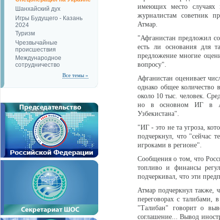
имеющих место случаях 
Шанхайский дух
журналистам советник пр
Игры Будущего - Казань
Атмар.
2024
Туризм
"Афганистан предложил со
Чрезвычайные
есть ли основания для т
происшествия
предложение многие оцени
Международное
вопросу".
сотрудничество
Все темы »
Афганистан оценивает числ
однако общее количество в
около 10 тыс. человек. Ср
но в основном ИГ в Аф
Узбекистана".
"ИГ - это не та угроза, к
подчеркнул, что "сейчас 
игроками в регионе".
Сообщения о том, что Росс
топливо и финансы регу
подчеркивал, что эти пред
Атмар подчеркнул также, 
переговорах с талибами, 
"Талибан" говорит о выв
соглашение... Вывод иност