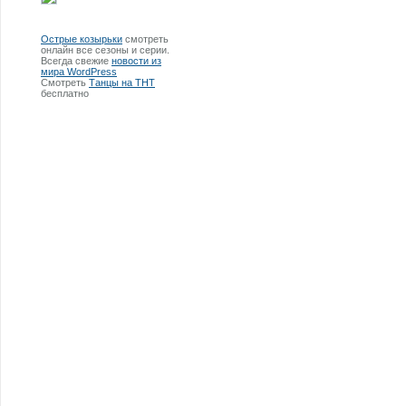
Острые козырьки
смотреть
онлайн все сезоны и серии.
Всегда свежие
новости из
мира WordPress
Смотреть
Танцы на ТНТ
бесплатно