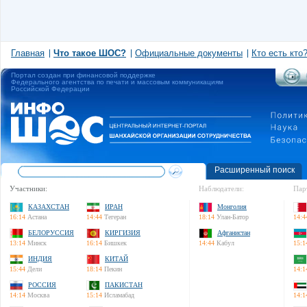
Главная
Что такое ШОС?
Официальные документы
Кто есть кто
Портал создан при финансовой поддержке
Федерального агентства по печати и массовым коммуникациям
Российской Федерации
Расширенный поиск
Участники:
Наблюдатели:
Пар
КАЗАХСТАН
ИРАН
Монголия
16:14
Астана
14:44
Тегеран
18:14
Улан-Батор
14:4
БЕЛОРУССИЯ
КИРГИЗИЯ
Афганистан
13:14
Минск
16:14
Бишкек
14:44
Кабул
15:1
ИНДИЯ
КИТАЙ
15:44
Дели
18:14
Пекин
14:1
РОССИЯ
ПАКИСТАН
14:14
Москва
15:14
Исламабад
14:1