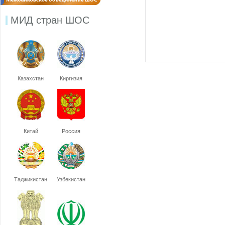
МИД стран ШОС
Казахстан
Киргизия
Китай
Россия
Таджикистан
Узбекистан