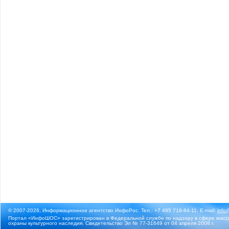
© 2007-2026, Информационное агентство ИнфоРос. Тел.: +7 495 718-84-11, E-mail:
info
Портал «ИнфоШОС» зарегистрирован в Федеральной службе по надзору в сфере массо
охраны культурного наследия. Свидетельство Эл № 77-31649 от 04 апреля 2008 г.