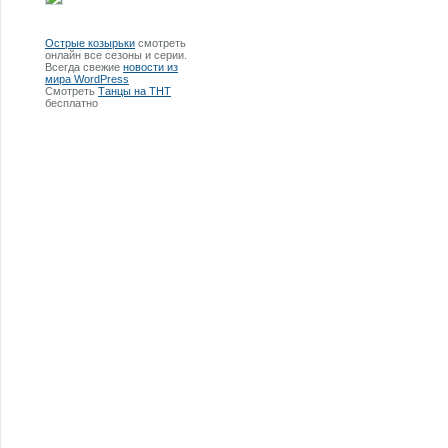
Острые козырьки
смотреть
онлайн все сезоны и серии.
Всегда свежие
новости из
мира WordPress
Смотреть
Танцы на ТНТ
бесплатно