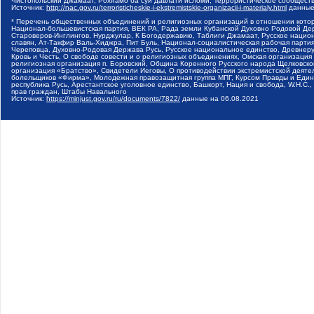
Чистопольский Джамаат, Рохнамо ба суи давлати исломи, Террористическое сообщест
Источник:
http://nac.gov.ru/terroristicheskie-i-ekstremistskie-organizacii-i-materialy.html
данные
* Перечень общественных объединений и религиозных организаций в отношении котор
Национал-большевистская партия, ВЕК РА, Рада земли Кубанской Духовно Родовой Де
Староверов-Инглингов, Нурджулар, К Богодержавию, Таблиги Джамаат, Русское наци
славян, Ат-Такфир Валь-Хиджра, Пит Буль, Национал-социалистическая рабочая парт
Череповца, Духовно-Родовая Держава Русь, Русское национальное единство, Древнер
Кровь и Честь, О свободе совести и о религиозных объединениях, Омская организаци
религиозная организация п. Боровский, Община Коренного Русского народа Щелковског
организация «Братство», Свидетели Иеговы, О противодействии экстремистской деяте
болельщиков «Фирма», Молодежная правозащитная группа МПГ, Курсом Правды и Единен
республика Русь, Арестантское уголовное единство, Башкорт, Нация и свобода, W.H.С
прав граждан, Штабы Навального
Источник:
https://minjust.gov.ru/ru/documents/7822/
данные на
06.08.2021