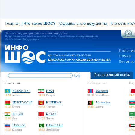
Главная
Что такое ШОС?
Официальные документы
Кто есть кто
Портал создан при финансовой поддержке
Федерального агентства по печати и массовым коммуникациям
Российской Федерации
Расширенный поиск
Участники:
Наблюдатели:
Пар
КАЗАХСТАН
ИРАН
Монголия
19:33
Астана
18:03
Тегеран
21:33
Улан-Батор
18:0
БЕЛОРУССИЯ
КИРГИЗИЯ
Афганистан
16:33
Минск
19:33
Бишкек
18:03
Кабул
18:3
ИНДИЯ
КИТАЙ
19:03
Дели
21:33
Пекин
17:3
РОССИЯ
ПАКИСТАН
17:33
Москва
18:33
Исламабад
17:3