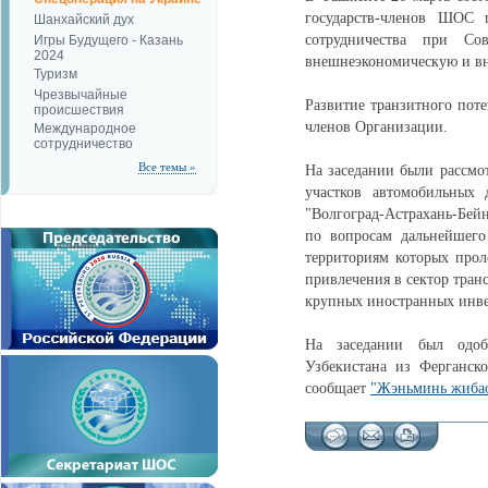
государств-членов ШОС 
Шанхайский дух
сотрудничества при Со
Игры Будущего - Казань
2024
внешнеэкономическую и вн
Туризм
Чрезвычайные
Развитие транзитного поте
происшествия
членов Организации.
Международное
сотрудничество
Все темы »
На заседании были рассмо
участков автомобильных
"Волгоград-Астрахань-Бей
по вопросам дальнейшего
территориям которых про
привлечения в сектор тра
крупных иностранных инв
На заседании был одоб
Узбекистана из Ферганс
сообщает
"Жэньминь жибао