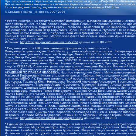
При цитировании и перепечатке материалов ссылка на портал «ИнфоШОС» обязательн
Для использования материалов в печатных изданиях необходимо письменное согласие
Если вы увидели ошибку, выделите ее мышкой и нажмите клавиши Ctrl+Enter
©
Создание сайта
- Инфорос, 2007-2026
* Реестр иностранных средств массовой информации, выполняющих функции иностранн
Голос Америки, Idel.Реалии, Кавказ.Реалии, Крым.Реалии, Телеканал Настоящее Время
Людмила Алексеевна, Маркелов Сергей Евгеньевич, Камалягин Денис Николаевич, Апах
Александрович, Маняхин Петр Борисович, Ярош Юлия Петровна, Чуракова Ольга Влади
Гройсман Софья Романовна, Рождественский Илья Дмитриевич, Апухтина Юлия Владимир
Шмагун Олеся Валентиновна, Мароховская Алеся Алексеевна, Долинина Ирина Никола
редактор 2021, Вега 2021
Источник:
https://minjust.gov.ru/ru/documents/7755/
данные на
03.09.2021
* Сведения реестра НКО, выполняющих функции иностранного агента:
Фонд защиты прав граждан Штаб, Институт права и публичной политики, Лаборатория
Гуманитарное действие, Открытый Петербург, Феникс ПЛЮС, Лига Избирателей, Правов
Крест, Центр Хасдей Ерушалаим, Центр поддержки и содействия развитию средств мас
информационных инициатив Действие, ВМЕСТЕ, Благотворительный фонд охраны здоров
Так, центр Сова, центр Анна, Проект Апрель, Самарская губерния, Эра здоровья, пр
защиты СИБАЛЬТ, Уральская правозащитная группа, Женщины Евразии, Рязанский Мемо
человека, Дальневосточный центр развития гражданских инициатив и социального пар
АКАДЕМИЯ ПО ПРАВАМ ЧЕЛОВЕКА, Частное учреждение Совета Министров северных стр
Массовой Информации, Институт развития прессы - Сибирь, Фонд поддержки свободы 
агентство МЕМО. РУ, Институт региональной прессы, Институт Развития Свободы Инф
Борисовна, Таранова Юлия Николаевна, Туровский Александр Алексеевич, Васильева 
Сергей Георгиевич, Пивоваров Андрей Сергеевич, Писемский Евгений Александрович,
Викторович, Шарипков Олег Викторович, Мальсагов Муса Асланович, Мошель Ирина Ар
Александровна, Исламов Тимур Рифгатович, Романова Ольга Евгеньевна, Щаров Серг
Паутов Юрий Анатольевич, Верховский Александр Маркович, Пислакова-Паркер Марина
Рачинский Ян Збигневич, Жемкова Елена Борисовна, Гудков Лев Дмитриевич, Иллари
Николай Алексеевич, Блинушов Андрей Юрьевич, Мосин Алексей Геннадьевич, Гефтер
Владимировна, Баженова Светлана Куприяновна, Исаев Сергей Владимирович, Максим
Буртина Елена Юрьевна, Гендель Людмила Залмановна, Кокорина Екатерина Алексеев
Подузов Сергей Васильевич, Протасова Ирина Вячеславовна, Литинский Леонид Борис
Добровольская Анна Дмитриевна, Королева Александра Евгеньевна, Смирнов Владими
Петрович, Полякова Мара Федоровна, Резник Генри Маркович, Захаров Герман Конста
Источник:
http://unro.minjust.ru/NKOForeignAgent.aspx
данные на
28.08.2021
* Единый федеральный список организаций, в том числе иностранных и международны
Высший военный Маджлисуль Шура, Конгресс народов Ичкерии и Дагестана, Аль-Каида, 
Движение Талибан, Исламская партия Туркестана, Общество социальных реформ, Общес
Исламское государство, Джабха аль-Нусра ли-Ахль аш-Шам, Народное ополчение имен