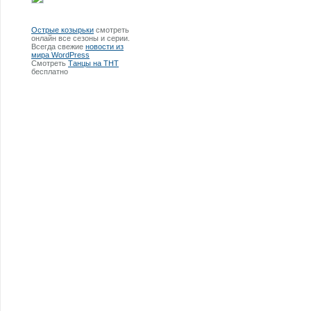
Острые козырьки
смотреть
онлайн все сезоны и серии.
Всегда свежие
новости из
мира WordPress
Смотреть
Танцы на ТНТ
бесплатно