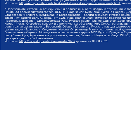
Чистопольский Джамаат, Рохнамо ба суи давлати исломи, Террористическое сообщест
Источник:
http://nac.gov.ru/terroristicheskie-i-ekstremistskie-organizacii-i-materialy.html
данные
* Перечень общественных объединений и религиозных организаций в отношении котор
Национал-большевистская партия, ВЕК РА, Рада земли Кубанской Духовно Родовой Де
Староверов-Инглингов, Нурджулар, К Богодержавию, Таблиги Джамаат, Русское наци
славян, Ат-Такфир Валь-Хиджра, Пит Буль, Национал-социалистическая рабочая парт
Череповца, Духовно-Родовая Держава Русь, Русское национальное единство, Древнер
Кровь и Честь, О свободе совести и о религиозных объединениях, Омская организаци
религиозная организация п. Боровский, Община Коренного Русского народа Щелковског
организация «Братство», Свидетели Иеговы, О противодействии экстремистской деяте
болельщиков «Фирма», Молодежная правозащитная группа МПГ, Курсом Правды и Единен
республика Русь, Арестантское уголовное единство, Башкорт, Нация и свобода, W.H.С
прав граждан, Штабы Навального
Источник:
https://minjust.gov.ru/ru/documents/7822/
данные на
06.08.2021