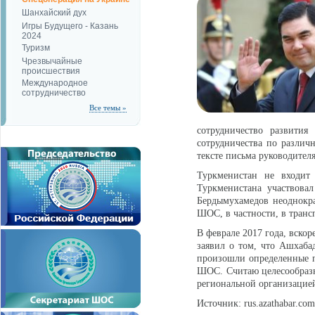
Шанхайский дух
Игры Будущего - Казань
2024
Туризм
Чрезвычайные
происшествия
Международное
сотрудничество
Все темы »
сотрудничество развития
сотрудничества по различ
тексте письма руководител
Туркменистан не входит
Туркменистана участвова
Бердымухамедов неоднокра
ШОС, в частности, в транс
В феврале 2017 года, вско
заявил о том, что Ашхаба
произошли определенные п
ШОС. Считаю целесообразн
региональной организацией
Источник: rus.azathabar.com