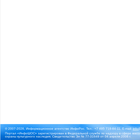
© 2007-2026, Информационное агентство ИнфоРос. Тел.: +7 495 718-84-11, E-mail:
info
Портал «ИнфоШОС» зарегистрирован в Федеральной службе по надзору в сфере массо
охраны культурного наследия. Свидетельство Эл № 77-31649 от 04 апреля 2008 г.