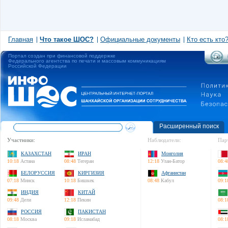
Главная
Что такое ШОС?
Официальные документы
Кто есть кто
Портал создан при финансовой поддержке
Федерального агентства по печати и массовым коммуникациям
Российской Федерации
Расширенный поиск
Участники:
Наблюдатели:
Пар
КАЗАХСТАН
ИРАН
Монголия
10:18
Астана
08:48
Тегеран
12:18
Улан-Батор
08:4
БЕЛОРУССИЯ
КИРГИЗИЯ
Афганистан
07:18
Минск
10:18
Бишкек
08:48
Кабул
09:1
ИНДИЯ
КИТАЙ
09:48
Дели
12:18
Пекин
08:1
РОССИЯ
ПАКИСТАН
08:18
Москва
09:18
Исламабад
08:1