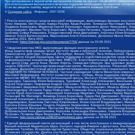
При цитировании и перепечатке материалов ссылка на портал «ИнфоШОС» обязательн
Для использования материалов в печатных изданиях необходимо письменное согласие
Если вы увидели ошибку, выделите ее мышкой и нажмите клавиши Ctrl+Enter
©
Создание сайта
- Инфорос, 2007-2026
* Реестр иностранных средств массовой информации, выполняющих функции иностранн
Голос Америки, Idel.Реалии, Кавказ.Реалии, Крым.Реалии, Телеканал Настоящее Время
Людмила Алексеевна, Маркелов Сергей Евгеньевич, Камалягин Денис Николаевич, Апах
Александрович, Маняхин Петр Борисович, Ярош Юлия Петровна, Чуракова Ольга Влади
Гройсман Софья Романовна, Рождественский Илья Дмитриевич, Апухтина Юлия Владимир
Шмагун Олеся Валентиновна, Мароховская Алеся Алексеевна, Долинина Ирина Никола
редактор 2021, Вега 2021
Источник:
https://minjust.gov.ru/ru/documents/7755/
данные на
03.09.2021
* Сведения реестра НКО, выполняющих функции иностранного агента:
Фонд защиты прав граждан Штаб, Институт права и публичной политики, Лаборатория
Гуманитарное действие, Открытый Петербург, Феникс ПЛЮС, Лига Избирателей, Правов
Крест, Центр Хасдей Ерушалаим, Центр поддержки и содействия развитию средств мас
информационных инициатив Действие, ВМЕСТЕ, Благотворительный фонд охраны здоров
Так, центр Сова, центр Анна, Проект Апрель, Самарская губерния, Эра здоровья, пр
защиты СИБАЛЬТ, Уральская правозащитная группа, Женщины Евразии, Рязанский Мемо
человека, Дальневосточный центр развития гражданских инициатив и социального пар
АКАДЕМИЯ ПО ПРАВАМ ЧЕЛОВЕКА, Частное учреждение Совета Министров северных стр
Массовой Информации, Институт развития прессы - Сибирь, Фонд поддержки свободы 
агентство МЕМО. РУ, Институт региональной прессы, Институт Развития Свободы Инф
Борисовна, Таранова Юлия Николаевна, Туровский Александр Алексеевич, Васильева 
Сергей Георгиевич, Пивоваров Андрей Сергеевич, Писемский Евгений Александрович,
Викторович, Шарипков Олег Викторович, Мальсагов Муса Асланович, Мошель Ирина Ар
Александровна, Исламов Тимур Рифгатович, Романова Ольга Евгеньевна, Щаров Серг
Паутов Юрий Анатольевич, Верховский Александр Маркович, Пислакова-Паркер Марина
Рачинский Ян Збигневич, Жемкова Елена Борисовна, Гудков Лев Дмитриевич, Иллари
Николай Алексеевич, Блинушов Андрей Юрьевич, Мосин Алексей Геннадьевич, Гефтер
Владимировна, Баженова Светлана Куприяновна, Исаев Сергей Владимирович, Максим
Буртина Елена Юрьевна, Гендель Людмила Залмановна, Кокорина Екатерина Алексеев
Подузов Сергей Васильевич, Протасова Ирина Вячеславовна, Литинский Леонид Борис
Добровольская Анна Дмитриевна, Королева Александра Евгеньевна, Смирнов Владими
Петрович, Полякова Мара Федоровна, Резник Генри Маркович, Захаров Герман Конста
Источник:
http://unro.minjust.ru/NKOForeignAgent.aspx
данные на
28.08.2021
* Единый федеральный список организаций, в том числе иностранных и международны
Высший военный Маджлисуль Шура, Конгресс народов Ичкерии и Дагестана, Аль-Каида, 
Движение Талибан, Исламская партия Туркестана, Общество социальных реформ, Общес
Исламское государство, Джабха аль-Нусра ли-Ахль аш-Шам, Народное ополчение имен