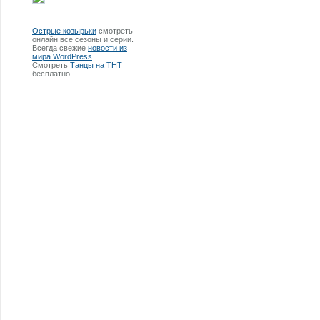
Острые козырьки
смотреть
онлайн все сезоны и серии.
Всегда свежие
новости из
мира WordPress
Смотреть
Танцы на ТНТ
бесплатно