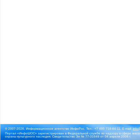
© 2007-2026, Информационное агентство ИнфоРос. Тел.: +7 495 718-84-11, E-mail:
info
Портал «ИнфоШОС» зарегистрирован в Федеральной службе по надзору в сфере массо
охраны культурного наследия. Свидетельство Эл № 77-31649 от 04 апреля 2008 г.