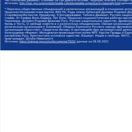
Чистопольский Джамаат, Рохнамо ба суи давлати исломи, Террористическое сообщест
Источник:
http://nac.gov.ru/terroristicheskie-i-ekstremistskie-organizacii-i-materialy.html
данные
* Перечень общественных объединений и религиозных организаций в отношении котор
Национал-большевистская партия, ВЕК РА, Рада земли Кубанской Духовно Родовой Де
Староверов-Инглингов, Нурджулар, К Богодержавию, Таблиги Джамаат, Русское наци
славян, Ат-Такфир Валь-Хиджра, Пит Буль, Национал-социалистическая рабочая парт
Череповца, Духовно-Родовая Держава Русь, Русское национальное единство, Древнер
Кровь и Честь, О свободе совести и о религиозных объединениях, Омская организаци
религиозная организация п. Боровский, Община Коренного Русского народа Щелковског
организация «Братство», Свидетели Иеговы, О противодействии экстремистской деяте
болельщиков «Фирма», Молодежная правозащитная группа МПГ, Курсом Правды и Единен
республика Русь, Арестантское уголовное единство, Башкорт, Нация и свобода, W.H.С
прав граждан, Штабы Навального
Источник:
https://minjust.gov.ru/ru/documents/7822/
данные на
06.08.2021