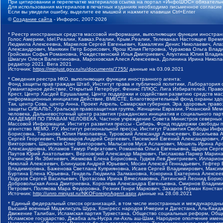
При цитировании и перепечатке материалов ссылка на портал «ИнфоШОС» обязательн
Для использования материалов в печатных изданиях необходимо письменное согласие
Если вы увидели ошибку, выделите ее мышкой и нажмите клавиши Ctrl+Enter
©
Создание сайта
- Инфорос, 2007-2026
* Реестр иностранных средств массовой информации, выполняющих функции иностранн
Голос Америки, Idel.Реалии, Кавказ.Реалии, Крым.Реалии, Телеканал Настоящее Время
Людмила Алексеевна, Маркелов Сергей Евгеньевич, Камалягин Денис Николаевич, Апах
Александрович, Маняхин Петр Борисович, Ярош Юлия Петровна, Чуракова Ольга Влади
Гройсман Софья Романовна, Рождественский Илья Дмитриевич, Апухтина Юлия Владимир
Шмагун Олеся Валентиновна, Мароховская Алеся Алексеевна, Долинина Ирина Никола
редактор 2021, Вега 2021
Источник:
https://minjust.gov.ru/ru/documents/7755/
данные на
03.09.2021
* Сведения реестра НКО, выполняющих функции иностранного агента:
Фонд защиты прав граждан Штаб, Институт права и публичной политики, Лаборатория
Гуманитарное действие, Открытый Петербург, Феникс ПЛЮС, Лига Избирателей, Правов
Крест, Центр Хасдей Ерушалаим, Центр поддержки и содействия развитию средств мас
информационных инициатив Действие, ВМЕСТЕ, Благотворительный фонд охраны здоров
Так, центр Сова, центр Анна, Проект Апрель, Самарская губерния, Эра здоровья, пр
защиты СИБАЛЬТ, Уральская правозащитная группа, Женщины Евразии, Рязанский Мемо
человека, Дальневосточный центр развития гражданских инициатив и социального пар
АКАДЕМИЯ ПО ПРАВАМ ЧЕЛОВЕКА, Частное учреждение Совета Министров северных стр
Массовой Информации, Институт развития прессы - Сибирь, Фонд поддержки свободы 
агентство МЕМО. РУ, Институт региональной прессы, Институт Развития Свободы Инф
Борисовна, Таранова Юлия Николаевна, Туровский Александр Алексеевич, Васильева 
Сергей Георгиевич, Пивоваров Андрей Сергеевич, Писемский Евгений Александрович,
Викторович, Шарипков Олег Викторович, Мальсагов Муса Асланович, Мошель Ирина Ар
Александровна, Исламов Тимур Рифгатович, Романова Ольга Евгеньевна, Щаров Серг
Паутов Юрий Анатольевич, Верховский Александр Маркович, Пислакова-Паркер Марина
Рачинский Ян Збигневич, Жемкова Елена Борисовна, Гудков Лев Дмитриевич, Иллари
Николай Алексеевич, Блинушов Андрей Юрьевич, Мосин Алексей Геннадьевич, Гефтер
Владимировна, Баженова Светлана Куприяновна, Исаев Сергей Владимирович, Максим
Буртина Елена Юрьевна, Гендель Людмила Залмановна, Кокорина Екатерина Алексеев
Подузов Сергей Васильевич, Протасова Ирина Вячеславовна, Литинский Леонид Борис
Добровольская Анна Дмитриевна, Королева Александра Евгеньевна, Смирнов Владими
Петрович, Полякова Мара Федоровна, Резник Генри Маркович, Захаров Герман Конста
Источник:
http://unro.minjust.ru/NKOForeignAgent.aspx
данные на
28.08.2021
* Единый федеральный список организаций, в том числе иностранных и международны
Высший военный Маджлисуль Шура, Конгресс народов Ичкерии и Дагестана, Аль-Каида, 
Движение Талибан, Исламская партия Туркестана, Общество социальных реформ, Общес
Исламское государство, Джабха аль-Нусра ли-Ахль аш-Шам, Народное ополчение имен