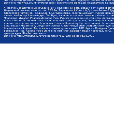
Чистопольский Джамаат, Рохнамо ба суи давлати исломи, Террористическое сообщест
Источник:
http://nac.gov.ru/terroristicheskie-i-ekstremistskie-organizacii-i-materialy.html
данные
* Перечень общественных объединений и религиозных организаций в отношении котор
Национал-большевистская партия, ВЕК РА, Рада земли Кубанской Духовно Родовой Де
Староверов-Инглингов, Нурджулар, К Богодержавию, Таблиги Джамаат, Русское наци
славян, Ат-Такфир Валь-Хиджра, Пит Буль, Национал-социалистическая рабочая парт
Череповца, Духовно-Родовая Держава Русь, Русское национальное единство, Древнер
Кровь и Честь, О свободе совести и о религиозных объединениях, Омская организаци
религиозная организация п. Боровский, Община Коренного Русского народа Щелковског
организация «Братство», Свидетели Иеговы, О противодействии экстремистской деяте
болельщиков «Фирма», Молодежная правозащитная группа МПГ, Курсом Правды и Единен
республика Русь, Арестантское уголовное единство, Башкорт, Нация и свобода, W.H.С
прав граждан, Штабы Навального
Источник:
https://minjust.gov.ru/ru/documents/7822/
данные на
06.08.2021