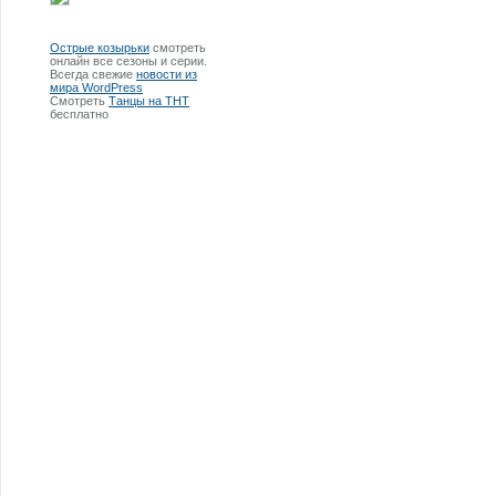
Острые козырьки
смотреть
онлайн все сезоны и серии.
Всегда свежие
новости из
мира WordPress
Смотреть
Танцы на ТНТ
бесплатно