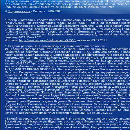
При цитировании и перепечатке материалов ссылка на портал «ИнфоШОС» обязательн
Для использования материалов в печатных изданиях необходимо письменное согласие
Если вы увидели ошибку, выделите ее мышкой и нажмите клавиши Ctrl+Enter
©
Создание сайта
- Инфорос, 2007-2026
* Реестр иностранных средств массовой информации, выполняющих функции иностранн
Голос Америки, Idel.Реалии, Кавказ.Реалии, Крым.Реалии, Телеканал Настоящее Время
Людмила Алексеевна, Маркелов Сергей Евгеньевич, Камалягин Денис Николаевич, Апах
Александрович, Маняхин Петр Борисович, Ярош Юлия Петровна, Чуракова Ольга Влади
Гройсман Софья Романовна, Рождественский Илья Дмитриевич, Апухтина Юлия Владимир
Шмагун Олеся Валентиновна, Мароховская Алеся Алексеевна, Долинина Ирина Никола
редактор 2021, Вега 2021
Источник:
https://minjust.gov.ru/ru/documents/7755/
данные на
03.09.2021
* Сведения реестра НКО, выполняющих функции иностранного агента:
Фонд защиты прав граждан Штаб, Институт права и публичной политики, Лаборатория
Гуманитарное действие, Открытый Петербург, Феникс ПЛЮС, Лига Избирателей, Правов
Крест, Центр Хасдей Ерушалаим, Центр поддержки и содействия развитию средств мас
информационных инициатив Действие, ВМЕСТЕ, Благотворительный фонд охраны здоров
Так, центр Сова, центр Анна, Проект Апрель, Самарская губерния, Эра здоровья, пр
защиты СИБАЛЬТ, Уральская правозащитная группа, Женщины Евразии, Рязанский Мемо
человека, Дальневосточный центр развития гражданских инициатив и социального пар
АКАДЕМИЯ ПО ПРАВАМ ЧЕЛОВЕКА, Частное учреждение Совета Министров северных стр
Массовой Информации, Институт развития прессы - Сибирь, Фонд поддержки свободы 
агентство МЕМО. РУ, Институт региональной прессы, Институт Развития Свободы Инф
Борисовна, Таранова Юлия Николаевна, Туровский Александр Алексеевич, Васильева 
Сергей Георгиевич, Пивоваров Андрей Сергеевич, Писемский Евгений Александрович,
Викторович, Шарипков Олег Викторович, Мальсагов Муса Асланович, Мошель Ирина Ар
Александровна, Исламов Тимур Рифгатович, Романова Ольга Евгеньевна, Щаров Серг
Паутов Юрий Анатольевич, Верховский Александр Маркович, Пислакова-Паркер Марина
Рачинский Ян Збигневич, Жемкова Елена Борисовна, Гудков Лев Дмитриевич, Иллари
Николай Алексеевич, Блинушов Андрей Юрьевич, Мосин Алексей Геннадьевич, Гефтер
Владимировна, Баженова Светлана Куприяновна, Исаев Сергей Владимирович, Максим
Буртина Елена Юрьевна, Гендель Людмила Залмановна, Кокорина Екатерина Алексеев
Подузов Сергей Васильевич, Протасова Ирина Вячеславовна, Литинский Леонид Борис
Добровольская Анна Дмитриевна, Королева Александра Евгеньевна, Смирнов Владими
Петрович, Полякова Мара Федоровна, Резник Генри Маркович, Захаров Герман Конста
Источник:
http://unro.minjust.ru/NKOForeignAgent.aspx
данные на
28.08.2021
* Единый федеральный список организаций, в том числе иностранных и международны
Высший военный Маджлисуль Шура, Конгресс народов Ичкерии и Дагестана, Аль-Каида, 
Движение Талибан, Исламская партия Туркестана, Общество социальных реформ, Общес
Исламское государство, Джабха аль-Нусра ли-Ахль аш-Шам, Народное ополчение имен