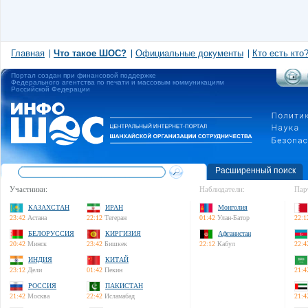
Главная
Что такое ШОС?
Официальные документы
Кто есть кто
Портал создан при финансовой поддержке
Федерального агентства по печати и массовым коммуникациям
Российской Федерации
Расширенный поиск
Участники:
Наблюдатели:
Пар
КАЗАХСТАН
ИРАН
Монголия
23:42
Астана
22:12
Тегеран
01:42
Улан-Батор
22:1
БЕЛОРУССИЯ
КИРГИЗИЯ
Афганистан
20:42
Минск
23:42
Бишкек
22:12
Кабул
22:4
ИНДИЯ
КИТАЙ
23:12
Дели
01:42
Пекин
21:4
РОССИЯ
ПАКИСТАН
21:42
Москва
22:42
Исламабад
21:4