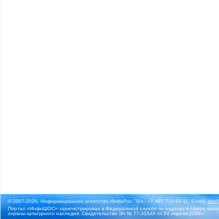
© 2007-2026, Информационное агентство ИнфоРос. Тел.: +7 495 718-84-11, E-mail:
info
Портал «ИнфоШОС» зарегистрирован в Федеральной службе по надзору в сфере массо
охраны культурного наследия. Свидетельство Эл № 77-31649 от 04 апреля 2008 г.