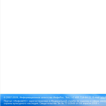
© 2007-2026, Информационное агентство ИнфоРос. Тел.: +7 495 718-84-11, E-mail:
info
Портал «ИнфоШОС» зарегистрирован в Федеральной службе по надзору в сфере массо
охраны культурного наследия. Свидетельство Эл № 77-31649 от 04 апреля 2008 г.