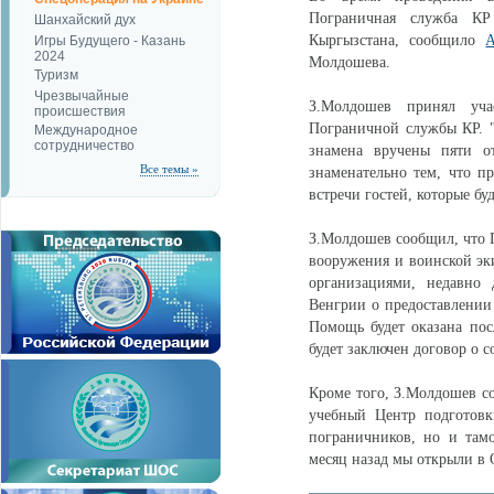
Пограничная служба КР
Шанхайский дух
Кыргызстана, сообщило
Игры Будущего - Казань
2024
Молдошева.
Туризм
Чрезвычайные
З.Молдошев принял уча
происшествия
Пограничной службы КР. "
Международное
сотрудничество
знамена вручены пяти о
Все темы »
знаменательно тем, что 
встречи гостей, которые б
З.Молдошев сообщил, что П
вооружения и воинской эк
организациями, недавно 
Венгрии о предоставлении
Помощь будет оказана пос
будет заключен договор о с
Кроме того, З.Молдошев с
учебный Центр подготовк
пограничников, но и там
месяц назад мы открыли в 