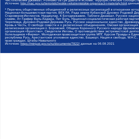
Чистопольский Джамаат, Рохнамо ба суи давлати исломи, Террористическое сообщест
Источник:
http://nac.gov.ru/terroristicheskie-i-ekstremistskie-organizacii-i-materialy.html
данные
* Перечень общественных объединений и религиозных организаций в отношении котор
Национал-большевистская партия, ВЕК РА, Рада земли Кубанской Духовно Родовой Де
Староверов-Инглингов, Нурджулар, К Богодержавию, Таблиги Джамаат, Русское наци
славян, Ат-Такфир Валь-Хиджра, Пит Буль, Национал-социалистическая рабочая парт
Череповца, Духовно-Родовая Держава Русь, Русское национальное единство, Древнер
Кровь и Честь, О свободе совести и о религиозных объединениях, Омская организаци
религиозная организация п. Боровский, Община Коренного Русского народа Щелковског
организация «Братство», Свидетели Иеговы, О противодействии экстремистской деяте
болельщиков «Фирма», Молодежная правозащитная группа МПГ, Курсом Правды и Единен
республика Русь, Арестантское уголовное единство, Башкорт, Нация и свобода, W.H.С
прав граждан, Штабы Навального
Источник:
https://minjust.gov.ru/ru/documents/7822/
данные на
06.08.2021