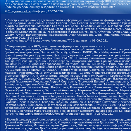
При цитировании и перепечатке материалов ссылка на портал «ИнфоШОС» обязательн
Для использования материалов в печатных изданиях необходимо письменное согласие
Если вы увидели ошибку, выделите ее мышкой и нажмите клавиши Ctrl+Enter
©
Создание сайта
- Инфорос, 2007-2026
* Реестр иностранных средств массовой информации, выполняющих функции иностранн
Голос Америки, Idel.Реалии, Кавказ.Реалии, Крым.Реалии, Телеканал Настоящее Время
Людмила Алексеевна, Маркелов Сергей Евгеньевич, Камалягин Денис Николаевич, Апах
Александрович, Маняхин Петр Борисович, Ярош Юлия Петровна, Чуракова Ольга Влади
Гройсман Софья Романовна, Рождественский Илья Дмитриевич, Апухтина Юлия Владимир
Шмагун Олеся Валентиновна, Мароховская Алеся Алексеевна, Долинина Ирина Никола
редактор 2021, Вега 2021
Источник:
https://minjust.gov.ru/ru/documents/7755/
данные на
03.09.2021
* Сведения реестра НКО, выполняющих функции иностранного агента:
Фонд защиты прав граждан Штаб, Институт права и публичной политики, Лаборатория
Гуманитарное действие, Открытый Петербург, Феникс ПЛЮС, Лига Избирателей, Правов
Крест, Центр Хасдей Ерушалаим, Центр поддержки и содействия развитию средств мас
информационных инициатив Действие, ВМЕСТЕ, Благотворительный фонд охраны здоров
Так, центр Сова, центр Анна, Проект Апрель, Самарская губерния, Эра здоровья, пр
защиты СИБАЛЬТ, Уральская правозащитная группа, Женщины Евразии, Рязанский Мемо
человека, Дальневосточный центр развития гражданских инициатив и социального пар
АКАДЕМИЯ ПО ПРАВАМ ЧЕЛОВЕКА, Частное учреждение Совета Министров северных стр
Массовой Информации, Институт развития прессы - Сибирь, Фонд поддержки свободы 
агентство МЕМО. РУ, Институт региональной прессы, Институт Развития Свободы Инф
Борисовна, Таранова Юлия Николаевна, Туровский Александр Алексеевич, Васильева 
Сергей Георгиевич, Пивоваров Андрей Сергеевич, Писемский Евгений Александрович,
Викторович, Шарипков Олег Викторович, Мальсагов Муса Асланович, Мошель Ирина Ар
Александровна, Исламов Тимур Рифгатович, Романова Ольга Евгеньевна, Щаров Серг
Паутов Юрий Анатольевич, Верховский Александр Маркович, Пислакова-Паркер Марина
Рачинский Ян Збигневич, Жемкова Елена Борисовна, Гудков Лев Дмитриевич, Иллари
Николай Алексеевич, Блинушов Андрей Юрьевич, Мосин Алексей Геннадьевич, Гефтер
Владимировна, Баженова Светлана Куприяновна, Исаев Сергей Владимирович, Максим
Буртина Елена Юрьевна, Гендель Людмила Залмановна, Кокорина Екатерина Алексеев
Подузов Сергей Васильевич, Протасова Ирина Вячеславовна, Литинский Леонид Борис
Добровольская Анна Дмитриевна, Королева Александра Евгеньевна, Смирнов Владими
Петрович, Полякова Мара Федоровна, Резник Генри Маркович, Захаров Герман Конста
Источник:
http://unro.minjust.ru/NKOForeignAgent.aspx
данные на
28.08.2021
* Единый федеральный список организаций, в том числе иностранных и международны
Высший военный Маджлисуль Шура, Конгресс народов Ичкерии и Дагестана, Аль-Каида, 
Движение Талибан, Исламская партия Туркестана, Общество социальных реформ, Общес
Исламское государство, Джабха аль-Нусра ли-Ахль аш-Шам, Народное ополчение имен