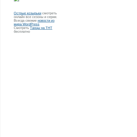
Острые козырьки
смотреть
онлайн все сезоны и серии.
Всегда свежие
новости из
мира WordPress
Смотреть
Танцы на ТНТ
бесплатно