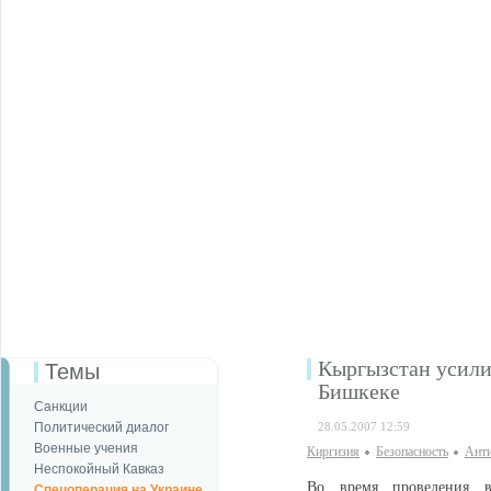
Кыргызстан усили
Темы
Бишкеке
Санкции
Политический диалог
28.05.2007 12:59
Военные учения
Киргизия
Безопаcность
Анти
Неспокойный Кавказ
Во время проведения в
Спецоперация на Украине