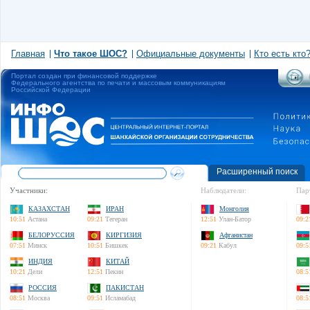
Главная
Что такое ШОС?
Официальные документы
Кто есть кто
Портал создан при финансовой поддержке
Федерального агентства по печати и массовым коммуникациям
Российской Федерации
Расширенный поиск
Участники:
Наблюдатели:
Пар
КАЗАХСТАН
ИРАН
Монголия
10:51
Астана
09:21
Тегеран
12:51
Улан-Батор
09:2
БЕЛОРУССИЯ
КИРГИЗИЯ
Афганистан
07:51
Минск
10:51
Бишкек
09:21
Кабул
09:5
ИНДИЯ
КИТАЙ
10:21
Дели
12:51
Пекин
08:5
РОССИЯ
ПАКИСТАН
08:51
Москва
09:51
Исламабад
08:5