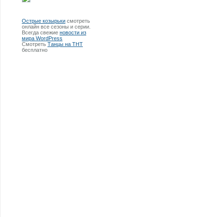
Острые козырьки
смотреть
онлайн все сезоны и серии.
Всегда свежие
новости из
мира WordPress
Смотреть
Танцы на ТНТ
бесплатно