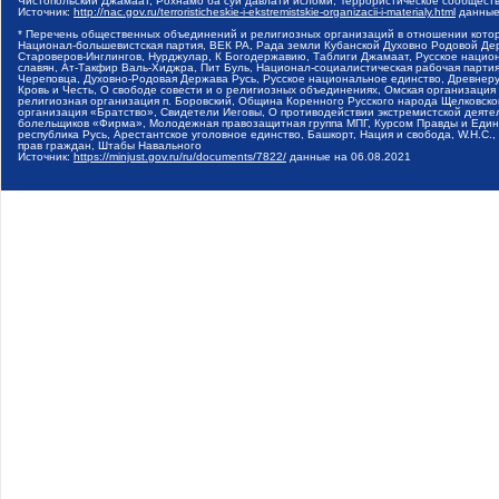
Чистопольский Джамаат, Рохнамо ба суи давлати исломи, Террористическое сообщест
Источник:
http://nac.gov.ru/terroristicheskie-i-ekstremistskie-organizacii-i-materialy.html
данные
* Перечень общественных объединений и религиозных организаций в отношении котор
Национал-большевистская партия, ВЕК РА, Рада земли Кубанской Духовно Родовой Де
Староверов-Инглингов, Нурджулар, К Богодержавию, Таблиги Джамаат, Русское наци
славян, Ат-Такфир Валь-Хиджра, Пит Буль, Национал-социалистическая рабочая парт
Череповца, Духовно-Родовая Держава Русь, Русское национальное единство, Древнер
Кровь и Честь, О свободе совести и о религиозных объединениях, Омская организаци
религиозная организация п. Боровский, Община Коренного Русского народа Щелковског
организация «Братство», Свидетели Иеговы, О противодействии экстремистской деяте
болельщиков «Фирма», Молодежная правозащитная группа МПГ, Курсом Правды и Единен
республика Русь, Арестантское уголовное единство, Башкорт, Нация и свобода, W.H.С
прав граждан, Штабы Навального
Источник:
https://minjust.gov.ru/ru/documents/7822/
данные на
06.08.2021