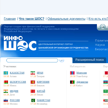
Главная
Что такое ШОС?
Официальные документы
Кто есть кто
Портал создан при финансовой поддержке
Федерального агентства по печати и массовым коммуникациям
Российской Федерации
Расширенный поиск
Участники:
Наблюдатели:
Пар
КАЗАХСТАН
ИРАН
Монголия
18:58
Астана
17:28
Тегеран
20:58
Улан-Батор
17:2
БЕЛОРУССИЯ
КИРГИЗИЯ
Афганистан
15:58
Минск
18:58
Бишкек
17:28
Кабул
17:5
ИНДИЯ
КИТАЙ
18:28
Дели
20:58
Пекин
16:5
РОССИЯ
ПАКИСТАН
16:58
Москва
17:58
Исламабад
16:5