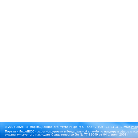
© 2007-2026, Информационное агентство ИнфоРос. Тел.: +7 495 718-84-11, E-mail:
info
Портал «ИнфоШОС» зарегистрирован в Федеральной службе по надзору в сфере массо
охраны культурного наследия. Свидетельство Эл № 77-31649 от 04 апреля 2008 г.