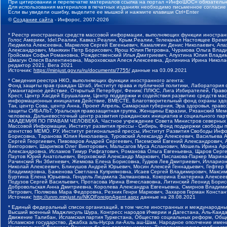
При цитировании и перепечатке материалов ссылка на портал «ИнфоШОС» обязательн
Для использования материалов в печатных изданиях необходимо письменное согласие
Если вы увидели ошибку, выделите ее мышкой и нажмите клавиши Ctrl+Enter
©
Создание сайта
- Инфорос, 2007-2026
* Реестр иностранных средств массовой информации, выполняющих функции иностранн
Голос Америки, Idel.Реалии, Кавказ.Реалии, Крым.Реалии, Телеканал Настоящее Время
Людмила Алексеевна, Маркелов Сергей Евгеньевич, Камалягин Денис Николаевич, Апах
Александрович, Маняхин Петр Борисович, Ярош Юлия Петровна, Чуракова Ольга Влади
Гройсман Софья Романовна, Рождественский Илья Дмитриевич, Апухтина Юлия Владимир
Шмагун Олеся Валентиновна, Мароховская Алеся Алексеевна, Долинина Ирина Никола
редактор 2021, Вега 2021
Источник:
https://minjust.gov.ru/ru/documents/7755/
данные на
03.09.2021
* Сведения реестра НКО, выполняющих функции иностранного агента:
Фонд защиты прав граждан Штаб, Институт права и публичной политики, Лаборатория
Гуманитарное действие, Открытый Петербург, Феникс ПЛЮС, Лига Избирателей, Правов
Крест, Центр Хасдей Ерушалаим, Центр поддержки и содействия развитию средств мас
информационных инициатив Действие, ВМЕСТЕ, Благотворительный фонд охраны здоров
Так, центр Сова, центр Анна, Проект Апрель, Самарская губерния, Эра здоровья, пр
защиты СИБАЛЬТ, Уральская правозащитная группа, Женщины Евразии, Рязанский Мемо
человека, Дальневосточный центр развития гражданских инициатив и социального пар
АКАДЕМИЯ ПО ПРАВАМ ЧЕЛОВЕКА, Частное учреждение Совета Министров северных стр
Массовой Информации, Институт развития прессы - Сибирь, Фонд поддержки свободы 
агентство МЕМО. РУ, Институт региональной прессы, Институт Развития Свободы Инф
Борисовна, Таранова Юлия Николаевна, Туровский Александр Алексеевич, Васильева 
Сергей Георгиевич, Пивоваров Андрей Сергеевич, Писемский Евгений Александрович,
Викторович, Шарипков Олег Викторович, Мальсагов Муса Асланович, Мошель Ирина Ар
Александровна, Исламов Тимур Рифгатович, Романова Ольга Евгеньевна, Щаров Серг
Паутов Юрий Анатольевич, Верховский Александр Маркович, Пислакова-Паркер Марина
Рачинский Ян Збигневич, Жемкова Елена Борисовна, Гудков Лев Дмитриевич, Иллари
Николай Алексеевич, Блинушов Андрей Юрьевич, Мосин Алексей Геннадьевич, Гефтер
Владимировна, Баженова Светлана Куприяновна, Исаев Сергей Владимирович, Максим
Буртина Елена Юрьевна, Гендель Людмила Залмановна, Кокорина Екатерина Алексеев
Подузов Сергей Васильевич, Протасова Ирина Вячеславовна, Литинский Леонид Борис
Добровольская Анна Дмитриевна, Королева Александра Евгеньевна, Смирнов Владими
Петрович, Полякова Мара Федоровна, Резник Генри Маркович, Захаров Герман Конста
Источник:
http://unro.minjust.ru/NKOForeignAgent.aspx
данные на
28.08.2021
* Единый федеральный список организаций, в том числе иностранных и международны
Высший военный Маджлисуль Шура, Конгресс народов Ичкерии и Дагестана, Аль-Каида, 
Движение Талибан, Исламская партия Туркестана, Общество социальных реформ, Общес
Исламское государство, Джабха аль-Нусра ли-Ахль аш-Шам, Народное ополчение имен