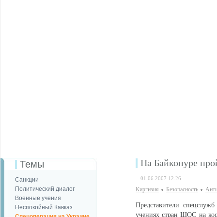
На Байконуре про
Темы
01.06.2007 12:26
Санкции
Политический диалог
Киргизия
Безопаcность
Анти
Военные учения
Представители спецслужб
Неспокойный Кавказ
учениях стран ШОС на косм
Спецоперация на Украине