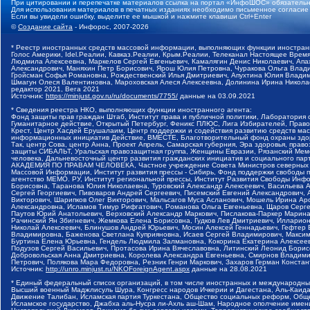
При цитировании и перепечатке материалов ссылка на портал «ИнфоШОС» обязательн
Для использования материалов в печатных изданиях необходимо письменное согласие
Если вы увидели ошибку, выделите ее мышкой и нажмите клавиши Ctrl+Enter
©
Создание сайта
- Инфорос, 2007-2026
* Реестр иностранных средств массовой информации, выполняющих функции иностранн
Голос Америки, Idel.Реалии, Кавказ.Реалии, Крым.Реалии, Телеканал Настоящее Время
Людмила Алексеевна, Маркелов Сергей Евгеньевич, Камалягин Денис Николаевич, Апах
Александрович, Маняхин Петр Борисович, Ярош Юлия Петровна, Чуракова Ольга Влади
Гройсман Софья Романовна, Рождественский Илья Дмитриевич, Апухтина Юлия Владимир
Шмагун Олеся Валентиновна, Мароховская Алеся Алексеевна, Долинина Ирина Никола
редактор 2021, Вега 2021
Источник:
https://minjust.gov.ru/ru/documents/7755/
данные на
03.09.2021
* Сведения реестра НКО, выполняющих функции иностранного агента:
Фонд защиты прав граждан Штаб, Институт права и публичной политики, Лаборатория
Гуманитарное действие, Открытый Петербург, Феникс ПЛЮС, Лига Избирателей, Правов
Крест, Центр Хасдей Ерушалаим, Центр поддержки и содействия развитию средств мас
информационных инициатив Действие, ВМЕСТЕ, Благотворительный фонд охраны здоров
Так, центр Сова, центр Анна, Проект Апрель, Самарская губерния, Эра здоровья, пр
защиты СИБАЛЬТ, Уральская правозащитная группа, Женщины Евразии, Рязанский Мемо
человека, Дальневосточный центр развития гражданских инициатив и социального пар
АКАДЕМИЯ ПО ПРАВАМ ЧЕЛОВЕКА, Частное учреждение Совета Министров северных стр
Массовой Информации, Институт развития прессы - Сибирь, Фонд поддержки свободы 
агентство МЕМО. РУ, Институт региональной прессы, Институт Развития Свободы Инф
Борисовна, Таранова Юлия Николаевна, Туровский Александр Алексеевич, Васильева 
Сергей Георгиевич, Пивоваров Андрей Сергеевич, Писемский Евгений Александрович,
Викторович, Шарипков Олег Викторович, Мальсагов Муса Асланович, Мошель Ирина Ар
Александровна, Исламов Тимур Рифгатович, Романова Ольга Евгеньевна, Щаров Серг
Паутов Юрий Анатольевич, Верховский Александр Маркович, Пислакова-Паркер Марина
Рачинский Ян Збигневич, Жемкова Елена Борисовна, Гудков Лев Дмитриевич, Иллари
Николай Алексеевич, Блинушов Андрей Юрьевич, Мосин Алексей Геннадьевич, Гефтер
Владимировна, Баженова Светлана Куприяновна, Исаев Сергей Владимирович, Максим
Буртина Елена Юрьевна, Гендель Людмила Залмановна, Кокорина Екатерина Алексеев
Подузов Сергей Васильевич, Протасова Ирина Вячеславовна, Литинский Леонид Борис
Добровольская Анна Дмитриевна, Королева Александра Евгеньевна, Смирнов Владими
Петрович, Полякова Мара Федоровна, Резник Генри Маркович, Захаров Герман Конста
Источник:
http://unro.minjust.ru/NKOForeignAgent.aspx
данные на
28.08.2021
* Единый федеральный список организаций, в том числе иностранных и международны
Высший военный Маджлисуль Шура, Конгресс народов Ичкерии и Дагестана, Аль-Каида, 
Движение Талибан, Исламская партия Туркестана, Общество социальных реформ, Общес
Исламское государство, Джабха аль-Нусра ли-Ахль аш-Шам, Народное ополчение имен