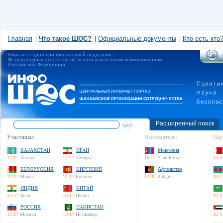
Главная
Что такое ШОС?
Официальные документы
Кто есть кто
Портал создан при финансовой поддержке
Федерального агентства по печати и массовым коммуникациям
Российской Федерации
Расширенный поиск
Участники:
Наблюдатели:
Пар
КАЗАХСТАН
ИРАН
Монголия
14:17
Астана
12:47
Тегеран
16:17
Улан-Батор
12:4
БЕЛОРУССИЯ
КИРГИЗИЯ
Афганистан
11:17
Минск
14:17
Бишкек
12:47
Кабул
13:1
ИНДИЯ
КИТАЙ
13:47
Дели
16:17
Пекин
12:1
РОССИЯ
ПАКИСТАН
12:17
Москва
13:17
Исламабад
12:1