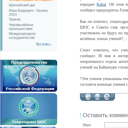
передает
Kabar
. Об этом 
Шанхайский дух
сообщил председатель Гос
Игры Будущего - Казань
2024
Туризм
Как он отметил, спецподра
Чрезвычайные
ШОС и Совета глав орган
происшествия
участвовать не будут, но 
Международное
сотрудничество
штабных этапах учений?, -
Все темы »
Стоит отметить, что уче
сообщил 30 мая в интер
оперативного отдела анти
учений на Байконуре готов
?Эти учения уникальны тем
состоятся военные учения 
Оставить комме
Имя