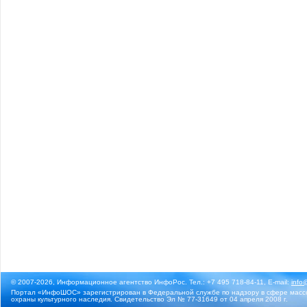
© 2007-2026, Информационное агентство ИнфоРос. Тел.: +7 495 718-84-11, E-mail:
info
Портал «ИнфоШОС» зарегистрирован в Федеральной службе по надзору в сфере массо
охраны культурного наследия. Свидетельство Эл № 77-31649 от 04 апреля 2008 г.