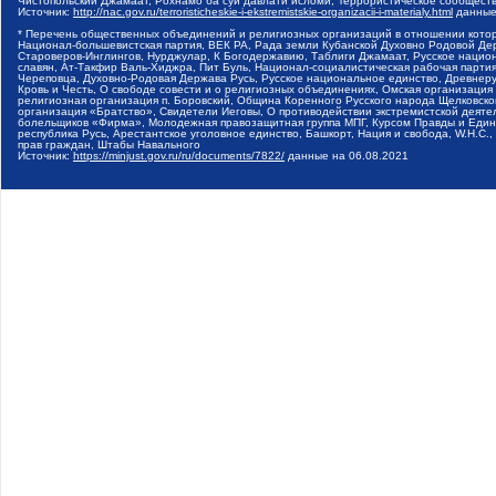
Чистопольский Джамаат, Рохнамо ба суи давлати исломи, Террористическое сообщест
Источник:
http://nac.gov.ru/terroristicheskie-i-ekstremistskie-organizacii-i-materialy.html
данные
* Перечень общественных объединений и религиозных организаций в отношении котор
Национал-большевистская партия, ВЕК РА, Рада земли Кубанской Духовно Родовой Де
Староверов-Инглингов, Нурджулар, К Богодержавию, Таблиги Джамаат, Русское наци
славян, Ат-Такфир Валь-Хиджра, Пит Буль, Национал-социалистическая рабочая парт
Череповца, Духовно-Родовая Держава Русь, Русское национальное единство, Древнер
Кровь и Честь, О свободе совести и о религиозных объединениях, Омская организаци
религиозная организация п. Боровский, Община Коренного Русского народа Щелковског
организация «Братство», Свидетели Иеговы, О противодействии экстремистской деяте
болельщиков «Фирма», Молодежная правозащитная группа МПГ, Курсом Правды и Единен
республика Русь, Арестантское уголовное единство, Башкорт, Нация и свобода, W.H.С
прав граждан, Штабы Навального
Источник:
https://minjust.gov.ru/ru/documents/7822/
данные на
06.08.2021