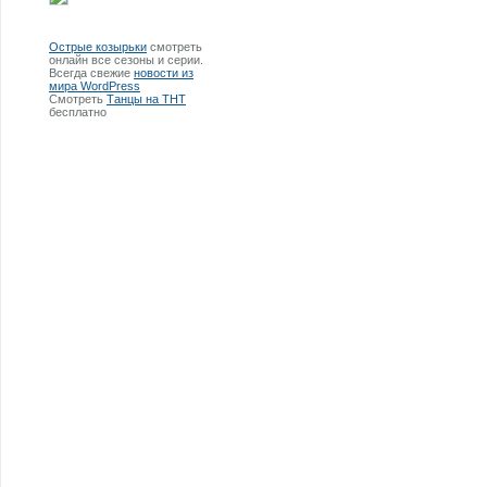
Острые козырьки
смотреть
онлайн все сезоны и серии.
Всегда свежие
новости из
мира WordPress
Смотреть
Танцы на ТНТ
бесплатно