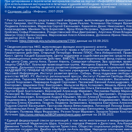
При цитировании и перепечатке материалов ссылка на портал «ИнфоШОС» обязательн
Для использования материалов в печатных изданиях необходимо письменное согласие
Если вы увидели ошибку, выделите ее мышкой и нажмите клавиши Ctrl+Enter
©
Создание сайта
- Инфорос, 2007-2026
* Реестр иностранных средств массовой информации, выполняющих функции иностранн
Голос Америки, Idel.Реалии, Кавказ.Реалии, Крым.Реалии, Телеканал Настоящее Время
Людмила Алексеевна, Маркелов Сергей Евгеньевич, Камалягин Денис Николаевич, Апах
Александрович, Маняхин Петр Борисович, Ярош Юлия Петровна, Чуракова Ольга Влади
Гройсман Софья Романовна, Рождественский Илья Дмитриевич, Апухтина Юлия Владимир
Шмагун Олеся Валентиновна, Мароховская Алеся Алексеевна, Долинина Ирина Никола
редактор 2021, Вега 2021
Источник:
https://minjust.gov.ru/ru/documents/7755/
данные на
03.09.2021
* Сведения реестра НКО, выполняющих функции иностранного агента:
Фонд защиты прав граждан Штаб, Институт права и публичной политики, Лаборатория
Гуманитарное действие, Открытый Петербург, Феникс ПЛЮС, Лига Избирателей, Правов
Крест, Центр Хасдей Ерушалаим, Центр поддержки и содействия развитию средств мас
информационных инициатив Действие, ВМЕСТЕ, Благотворительный фонд охраны здоров
Так, центр Сова, центр Анна, Проект Апрель, Самарская губерния, Эра здоровья, пр
защиты СИБАЛЬТ, Уральская правозащитная группа, Женщины Евразии, Рязанский Мемо
человека, Дальневосточный центр развития гражданских инициатив и социального пар
АКАДЕМИЯ ПО ПРАВАМ ЧЕЛОВЕКА, Частное учреждение Совета Министров северных стр
Массовой Информации, Институт развития прессы - Сибирь, Фонд поддержки свободы 
агентство МЕМО. РУ, Институт региональной прессы, Институт Развития Свободы Инф
Борисовна, Таранова Юлия Николаевна, Туровский Александр Алексеевич, Васильева 
Сергей Георгиевич, Пивоваров Андрей Сергеевич, Писемский Евгений Александрович,
Викторович, Шарипков Олег Викторович, Мальсагов Муса Асланович, Мошель Ирина Ар
Александровна, Исламов Тимур Рифгатович, Романова Ольга Евгеньевна, Щаров Серг
Паутов Юрий Анатольевич, Верховский Александр Маркович, Пислакова-Паркер Марина
Рачинский Ян Збигневич, Жемкова Елена Борисовна, Гудков Лев Дмитриевич, Иллари
Николай Алексеевич, Блинушов Андрей Юрьевич, Мосин Алексей Геннадьевич, Гефтер
Владимировна, Баженова Светлана Куприяновна, Исаев Сергей Владимирович, Максим
Буртина Елена Юрьевна, Гендель Людмила Залмановна, Кокорина Екатерина Алексеев
Подузов Сергей Васильевич, Протасова Ирина Вячеславовна, Литинский Леонид Борис
Добровольская Анна Дмитриевна, Королева Александра Евгеньевна, Смирнов Владими
Петрович, Полякова Мара Федоровна, Резник Генри Маркович, Захаров Герман Конста
Источник:
http://unro.minjust.ru/NKOForeignAgent.aspx
данные на
28.08.2021
* Единый федеральный список организаций, в том числе иностранных и международны
Высший военный Маджлисуль Шура, Конгресс народов Ичкерии и Дагестана, Аль-Каида, 
Движение Талибан, Исламская партия Туркестана, Общество социальных реформ, Общес
Исламское государство, Джабха аль-Нусра ли-Ахль аш-Шам, Народное ополчение имен