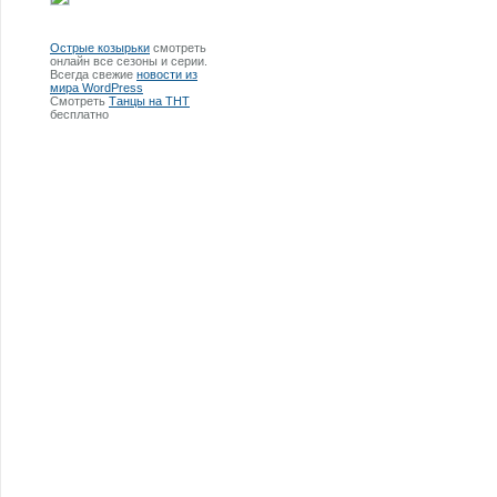
Острые козырьки
смотреть
онлайн все сезоны и серии.
Всегда свежие
новости из
мира WordPress
Смотреть
Танцы на ТНТ
бесплатно