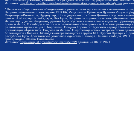
Чистопольский Джамаат, Рохнамо ба суи давлати исломи, Террористическое сообщест
Источник:
http://nac.gov.ru/terroristicheskie-i-ekstremistskie-organizacii-i-materialy.html
данные
* Перечень общественных объединений и религиозных организаций в отношении котор
Национал-большевистская партия, ВЕК РА, Рада земли Кубанской Духовно Родовой Де
Староверов-Инглингов, Нурджулар, К Богодержавию, Таблиги Джамаат, Русское наци
славян, Ат-Такфир Валь-Хиджра, Пит Буль, Национал-социалистическая рабочая парт
Череповца, Духовно-Родовая Держава Русь, Русское национальное единство, Древнер
Кровь и Честь, О свободе совести и о религиозных объединениях, Омская организаци
религиозная организация п. Боровский, Община Коренного Русского народа Щелковског
организация «Братство», Свидетели Иеговы, О противодействии экстремистской деяте
болельщиков «Фирма», Молодежная правозащитная группа МПГ, Курсом Правды и Единен
республика Русь, Арестантское уголовное единство, Башкорт, Нация и свобода, W.H.С
прав граждан, Штабы Навального
Источник:
https://minjust.gov.ru/ru/documents/7822/
данные на
06.08.2021