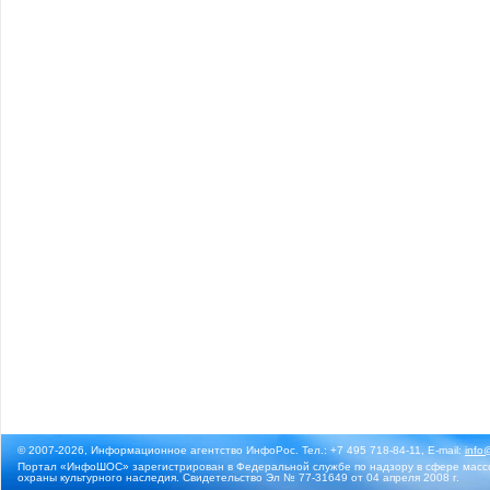
© 2007-2026, Информационное агентство ИнфоРос. Тел.: +7 495 718-84-11, E-mail:
info
Портал «ИнфоШОС» зарегистрирован в Федеральной службе по надзору в сфере массо
охраны культурного наследия. Свидетельство Эл № 77-31649 от 04 апреля 2008 г.