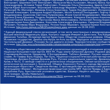
Сергей Георгиевич, Пивоваров Андрей Сергеевич, Писемский Евгений Александрович,
Викторович, Шарипков Олег Викторович, Мальсагов Муса Асланович, Мошель Ирина Ар
Александровна, Исламов Тимур Рифгатович, Романова Ольга Евгеньевна, Щаров Серг
Паутов Юрий Анатольевич, Верховский Александр Маркович, Пислакова-Паркер Марина
Рачинский Ян Збигневич, Жемкова Елена Борисовна, Гудков Лев Дмитриевич, Иллари
Николай Алексеевич, Блинушов Андрей Юрьевич, Мосин Алексей Геннадьевич, Гефтер
Владимировна, Баженова Светлана Куприяновна, Исаев Сергей Владимирович, Максим
Буртина Елена Юрьевна, Гендель Людмила Залмановна, Кокорина Екатерина Алексеев
Подузов Сергей Васильевич, Протасова Ирина Вячеславовна, Литинский Леонид Борис
Добровольская Анна Дмитриевна, Королева Александра Евгеньевна, Смирнов Владими
Петрович, Полякова Мара Федоровна, Резник Генри Маркович, Захаров Герман Конста
Источник:
http://unro.minjust.ru/NKOForeignAgent.aspx
данные на
28.08.2021
* Единый федеральный список организаций, в том числе иностранных и международны
Высший военный Маджлисуль Шура, Конгресс народов Ичкерии и Дагестана, Аль-Каида, 
Движение Талибан, Исламская партия Туркестана, Общество социальных реформ, Общес
Исламское государство, Джабха аль-Нусра ли-Ахль аш-Шам, Народное ополчение имен
Чистопольский Джамаат, Рохнамо ба суи давлати исломи, Террористическое сообщест
Источник:
http://nac.gov.ru/terroristicheskie-i-ekstremistskie-organizacii-i-materialy.html
данные
* Перечень общественных объединений и религиозных организаций в отношении котор
Национал-большевистская партия, ВЕК РА, Рада земли Кубанской Духовно Родовой Де
Староверов-Инглингов, Нурджулар, К Богодержавию, Таблиги Джамаат, Русское наци
славян, Ат-Такфир Валь-Хиджра, Пит Буль, Национал-социалистическая рабочая парт
Череповца, Духовно-Родовая Держава Русь, Русское национальное единство, Древнер
Кровь и Честь, О свободе совести и о религиозных объединениях, Омская организаци
религиозная организация п. Боровский, Община Коренного Русского народа Щелковског
организация «Братство», Свидетели Иеговы, О противодействии экстремистской деяте
болельщиков «Фирма», Молодежная правозащитная группа МПГ, Курсом Правды и Единен
республика Русь, Арестантское уголовное единство, Башкорт, Нация и свобода, W.H.С
прав граждан, Штабы Навального
Источник:
https://minjust.gov.ru/ru/documents/7822/
данные на
06.08.2021