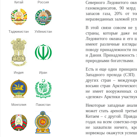
Китай
Россия
Северного Ледовитого океа
газоконденсатов, 90 млр
запасов газа, 20% от т
неразведанных залежей угл
В этой связи совсем не у
Таджикистан
Узбекистан
страны, которые даже н
Ледовитого океана и его ш
имеют различные взгляды
поводу принадлежности под
и Дания. Принадлежность э
природными богатствами.
Есть и еще один принципи
Индия
Иран
Западного прохода (СЗП)
других стран – междунар
восьми стран Арктическог
не имеет вооруженных с
«дележе» Арктики участвую
Монголия
Пакистан
Некоторые западные анал
может стать ареной трет
Китаем – с другой. Правда
годах на всем советско-ге
не захватили ничего, кр
норвежцы окажутся успешн