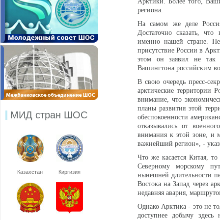
Арктики. Более того, Ваш
региона.
На самом же деле Россия
Достаточно сказать, что
именно
нашей стране. Н
присутствие России в Аркт
этом он заявил не так 
Вашингтона российским во
В свою очередь пресс-сек
арктические территории Р
внимание, что экономическ
планы развития этой терри
МИД стран ШОС
обеспокоенности американс
отказывались от военног
внимания к этой зоне, и 
важнейший регион», - указ
Что же касается Китая, т
Северному морскому пу
Казахстан
Киргизия
нынешней длительности пер
Востока на Запад через ар
недавняя авария, маршруто
Однако Арктика - это не то
доступнее добычу здесь 