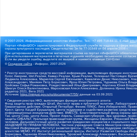
© 2007-2026, Информационное агентство ИнфоРос. Тел.: +7 495 718-84-11, E-mail:
info
Портал «ИнфоШОС» зарегистрирован в Федеральной службе по надзору в сфере массо
охраны культурного наследия. Свидетельство Эл № 77-31649 от 04 апреля 2008 г.
При цитировании и перепечатке материалов ссылка на портал «ИнфоШОС» обязательн
Для использования материалов в печатных изданиях необходимо письменное согласие
Если вы увидели ошибку, выделите ее мышкой и нажмите клавиши Ctrl+Enter
©
Создание сайта
- Инфорос, 2007-2026
* Реестр иностранных средств массовой информации, выполняющих функции иностранн
Голос Америки, Idel.Реалии, Кавказ.Реалии, Крым.Реалии, Телеканал Настоящее Время
Людмила Алексеевна, Маркелов Сергей Евгеньевич, Камалягин Денис Николаевич, Апах
Александрович, Маняхин Петр Борисович, Ярош Юлия Петровна, Чуракова Ольга Влади
Гройсман Софья Романовна, Рождественский Илья Дмитриевич, Апухтина Юлия Владимир
Шмагун Олеся Валентиновна, Мароховская Алеся Алексеевна, Долинина Ирина Никола
редактор 2021, Вега 2021
Источник:
https://minjust.gov.ru/ru/documents/7755/
данные на
03.09.2021
* Сведения реестра НКО, выполняющих функции иностранного агента:
Фонд защиты прав граждан Штаб, Институт права и публичной политики, Лаборатория
Гуманитарное действие, Открытый Петербург, Феникс ПЛЮС, Лига Избирателей, Правов
Крест, Центр Хасдей Ерушалаим, Центр поддержки и содействия развитию средств мас
информационных инициатив Действие, ВМЕСТЕ, Благотворительный фонд охраны здоров
Так, центр Сова, центр Анна, Проект Апрель, Самарская губерния, Эра здоровья, пр
защиты СИБАЛЬТ, Уральская правозащитная группа, Женщины Евразии, Рязанский Мемо
человека, Дальневосточный центр развития гражданских инициатив и социального пар
АКАДЕМИЯ ПО ПРАВАМ ЧЕЛОВЕКА, Частное учреждение Совета Министров северных стр
Массовой Информации, Институт развития прессы - Сибирь, Фонд поддержки свободы 
агентство МЕМО. РУ, Институт региональной прессы, Институт Развития Свободы Инф
Борисовна, Таранова Юлия Николаевна, Туровский Александр Алексеевич, Васильева 