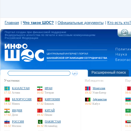
Главная
Что такое ШОС?
Официальные документы
Кто есть кто
Портал создан при финансовой поддержке
Федерального агентства по печати и массовым коммуникациям
Российской Федерации
Расширенный поиск
Участники:
Наблюдатели:
Пар
КАЗАХСТАН
ИРАН
Монголия
17:32
Астана
16:02
Тегеран
19:32
Улан-Батор
16:0
БЕЛОРУССИЯ
КИРГИЗИЯ
Афганистан
14:32
Минск
17:32
Бишкек
16:02
Кабул
16:3
ИНДИЯ
КИТАЙ
17:02
Дели
19:32
Пекин
15:3
РОССИЯ
ПАКИСТАН
15:32
Москва
16:32
Исламабад
15:3