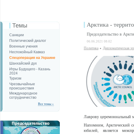
Арктика - террит
Темы
Председательство в Аркти
Санкции
Политический диалог
06.06.2021 08:02
Военные учения
Политика
Дипломатическая х
Неспокойный Кавказ
Спецоперация на Украине
Шанхайский дух
Игры Будущего - Казань
2024
Туризм
Чрезвычайные
происшествия
Международное
сотрудничество
Все темы »
Лаврову церемониальный м
Напомним, Арктический со
юбилей, является межп