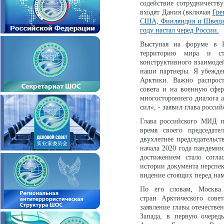
содействие сотрудничеств
входят Дания (включая
Гре
США, Финляндия и Швеция.
году настал черед России.
Выступая на форуме в Р
территорию мира и ста
конструктивного взаимоде
наши партнеры. Я убежден
Арктики. Важно распрост
совета и на военную сфер
многостороннего диалога 
сил», - заявил глава росси
Глава российского МИД по
время своего председате
двухлетнее председательс
начала 2020 года пандеми
достижением стало согла
истории документа перспек
видение стоящих перед нам
По его словам, Москва 
стран Арктического сове
заявление главы отечестве
Запада, в первую очере