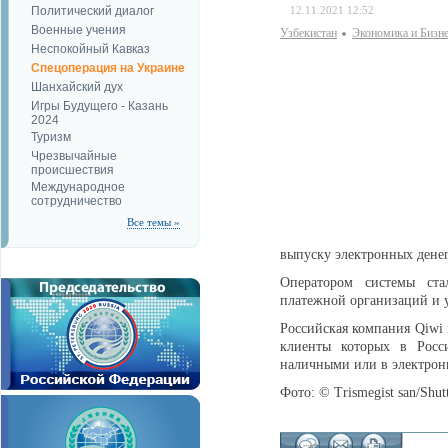
Политический диалог
12.11.2021 12:52
Военные учения
Узбекистан
Экономика и Бизн
Неспокойный Кавказ
Спецоперация на Украине
Шанхайский дух
Игры Будущего - Казань
2024
Туризм
Чрезвычайные
происшествия
Международное
сотрудничество
Все темы »
выпуску электронных денег
Оператором системы ста
платежной организаций и 
Российская компания Qiwi 
клиенты которых в Рос
наличными или в электрон
Фото: © Trismegist san/Sh