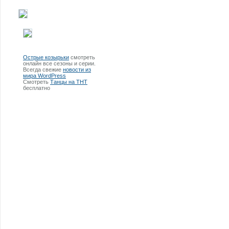
Острые козырьки
смотреть
онлайн все сезоны и серии.
Всегда свежие
новости из
мира WordPress
Смотреть
Танцы на ТНТ
бесплатно