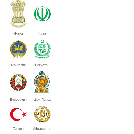
Индия
Иран
Монголия
Пакистан
Белорусия
Шри-Ланка
Турция
Афганистан