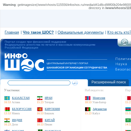
Warning
: getimagesize(/www/vhosts/115556/infoshos.ru/media/d41d8cd98f00b204e9800998ecf
directory in
/www/vhosts/115
Главная
Что такое ШОС?
Официальные документы
Кто есть кто
Портал создан при финансовой поддержке
Федерального агентства по печати и массовым коммуникациям
Российской Федерации
Расширенный поиск
Участники:
Наблюдатели:
Пар
КАЗАХСТАН
ИРАН
Монголия
16:53
Астана
15:23
Тегеран
18:53
Улан-Батор
15:2
БЕЛОРУССИЯ
КИРГИЗИЯ
Афганистан
13:53
Минск
16:53
Бишкек
15:23
Кабул
15:5
ИНДИЯ
КИТАЙ
16:23
Дели
18:53
Пекин
14:5