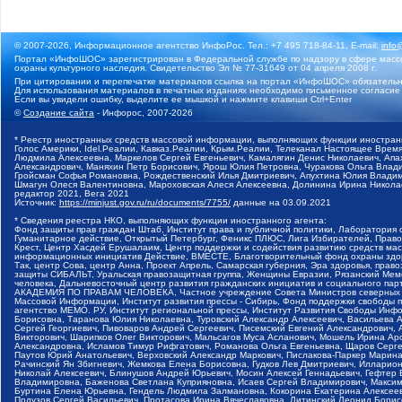
© 2007-2026, Информационное агентство ИнфоРос. Тел.: +7 495 718-84-11, E-mail:
info
Портал «ИнфоШОС» зарегистрирован в Федеральной службе по надзору в сфере массо
охраны культурного наследия. Свидетельство Эл № 77-31649 от 04 апреля 2008 г.
При цитировании и перепечатке материалов ссылка на портал «ИнфоШОС» обязательн
Для использования материалов в печатных изданиях необходимо письменное согласие
Если вы увидели ошибку, выделите ее мышкой и нажмите клавиши Ctrl+Enter
©
Создание сайта
- Инфорос, 2007-2026
* Реестр иностранных средств массовой информации, выполняющих функции иностранн
Голос Америки, Idel.Реалии, Кавказ.Реалии, Крым.Реалии, Телеканал Настоящее Время
Людмила Алексеевна, Маркелов Сергей Евгеньевич, Камалягин Денис Николаевич, Апах
Александрович, Маняхин Петр Борисович, Ярош Юлия Петровна, Чуракова Ольга Влади
Гройсман Софья Романовна, Рождественский Илья Дмитриевич, Апухтина Юлия Владимир
Шмагун Олеся Валентиновна, Мароховская Алеся Алексеевна, Долинина Ирина Никола
редактор 2021, Вега 2021
Источник:
https://minjust.gov.ru/ru/documents/7755/
данные на
03.09.2021
* Сведения реестра НКО, выполняющих функции иностранного агента:
Фонд защиты прав граждан Штаб, Институт права и публичной политики, Лаборатория
Гуманитарное действие, Открытый Петербург, Феникс ПЛЮС, Лига Избирателей, Правов
Крест, Центр Хасдей Ерушалаим, Центр поддержки и содействия развитию средств мас
информационных инициатив Действие, ВМЕСТЕ, Благотворительный фонд охраны здоров
Так, центр Сова, центр Анна, Проект Апрель, Самарская губерния, Эра здоровья, пр
защиты СИБАЛЬТ, Уральская правозащитная группа, Женщины Евразии, Рязанский Мемо
человека, Дальневосточный центр развития гражданских инициатив и социального пар
АКАДЕМИЯ ПО ПРАВАМ ЧЕЛОВЕКА, Частное учреждение Совета Министров северных стр
Массовой Информации, Институт развития прессы - Сибирь, Фонд поддержки свободы 
агентство МЕМО. РУ, Институт региональной прессы, Институт Развития Свободы Инф
Борисовна, Таранова Юлия Николаевна, Туровский Александр Алексеевич, Васильева 
Сергей Георгиевич, Пивоваров Андрей Сергеевич, Писемский Евгений Александрович,
Викторович, Шарипков Олег Викторович, Мальсагов Муса Асланович, Мошель Ирина Ар
Александровна, Исламов Тимур Рифгатович, Романова Ольга Евгеньевна, Щаров Серг
Паутов Юрий Анатольевич, Верховский Александр Маркович, Пислакова-Паркер Марина
Рачинский Ян Збигневич, Жемкова Елена Борисовна, Гудков Лев Дмитриевич, Иллари
Николай Алексеевич, Блинушов Андрей Юрьевич, Мосин Алексей Геннадьевич, Гефтер
Владимировна, Баженова Светлана Куприяновна, Исаев Сергей Владимирович, Максим
Буртина Елена Юрьевна, Гендель Людмила Залмановна, Кокорина Екатерина Алексеев
Подузов Сергей Васильевич, Протасова Ирина Вячеславовна, Литинский Леонид Борис