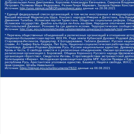
Добровольская Анна Дмитриевна, Королева Александра Евгеньевна, Смирнов Владими
Петрович, Полякова Мара Федоровна, Резник Генри Маркович, Захаров Герман Конста
Источник:
http://unro.minjust.ru/NKOForeignAgent.aspx
данные на
28.08.2021
* Единый федеральный список организаций, в том числе иностранных и международны
Высший военный Маджлисуль Шура, Конгресс народов Ичкерии и Дагестана, Аль-Каида, 
Движение Талибан, Исламская партия Туркестана, Общество социальных реформ, Общес
Исламское государство, Джабха аль-Нусра ли-Ахль аш-Шам, Народное ополчение имен
Чистопольский Джамаат, Рохнамо ба суи давлати исломи, Террористическое сообщест
Источник:
http://nac.gov.ru/terroristicheskie-i-ekstremistskie-organizacii-i-materialy.html
данные
* Перечень общественных объединений и религиозных организаций в отношении котор
Национал-большевистская партия, ВЕК РА, Рада земли Кубанской Духовно Родовой Де
Староверов-Инглингов, Нурджулар, К Богодержавию, Таблиги Джамаат, Русское наци
славян, Ат-Такфир Валь-Хиджра, Пит Буль, Национал-социалистическая рабочая парт
Череповца, Духовно-Родовая Держава Русь, Русское национальное единство, Древнер
Кровь и Честь, О свободе совести и о религиозных объединениях, Омская организаци
религиозная организация п. Боровский, Община Коренного Русского народа Щелковског
организация «Братство», Свидетели Иеговы, О противодействии экстремистской деяте
болельщиков «Фирма», Молодежная правозащитная группа МПГ, Курсом Правды и Единен
республика Русь, Арестантское уголовное единство, Башкорт, Нация и свобода, W.H.С
прав граждан, Штабы Навального
Источник:
https://minjust.gov.ru/ru/documents/7822/
данные на
06.08.2021