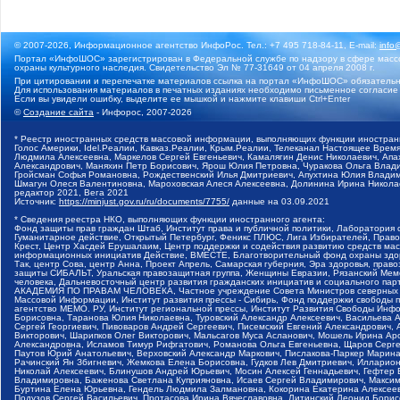
© 2007-2026, Информационное агентство ИнфоРос. Тел.: +7 495 718-84-11, E-mail:
info
Портал «ИнфоШОС» зарегистрирован в Федеральной службе по надзору в сфере массо
охраны культурного наследия. Свидетельство Эл № 77-31649 от 04 апреля 2008 г.
При цитировании и перепечатке материалов ссылка на портал «ИнфоШОС» обязательн
Для использования материалов в печатных изданиях необходимо письменное согласие
Если вы увидели ошибку, выделите ее мышкой и нажмите клавиши Ctrl+Enter
©
Создание сайта
- Инфорос, 2007-2026
* Реестр иностранных средств массовой информации, выполняющих функции иностранн
Голос Америки, Idel.Реалии, Кавказ.Реалии, Крым.Реалии, Телеканал Настоящее Время
Людмила Алексеевна, Маркелов Сергей Евгеньевич, Камалягин Денис Николаевич, Апах
Александрович, Маняхин Петр Борисович, Ярош Юлия Петровна, Чуракова Ольга Влади
Гройсман Софья Романовна, Рождественский Илья Дмитриевич, Апухтина Юлия Владимир
Шмагун Олеся Валентиновна, Мароховская Алеся Алексеевна, Долинина Ирина Никола
редактор 2021, Вега 2021
Источник:
https://minjust.gov.ru/ru/documents/7755/
данные на
03.09.2021
* Сведения реестра НКО, выполняющих функции иностранного агента:
Фонд защиты прав граждан Штаб, Институт права и публичной политики, Лаборатория
Гуманитарное действие, Открытый Петербург, Феникс ПЛЮС, Лига Избирателей, Правов
Крест, Центр Хасдей Ерушалаим, Центр поддержки и содействия развитию средств мас
информационных инициатив Действие, ВМЕСТЕ, Благотворительный фонд охраны здоров
Так, центр Сова, центр Анна, Проект Апрель, Самарская губерния, Эра здоровья, пр
защиты СИБАЛЬТ, Уральская правозащитная группа, Женщины Евразии, Рязанский Мемо
человека, Дальневосточный центр развития гражданских инициатив и социального пар
АКАДЕМИЯ ПО ПРАВАМ ЧЕЛОВЕКА, Частное учреждение Совета Министров северных стр
Массовой Информации, Институт развития прессы - Сибирь, Фонд поддержки свободы 
агентство МЕМО. РУ, Институт региональной прессы, Институт Развития Свободы Инф
Борисовна, Таранова Юлия Николаевна, Туровский Александр Алексеевич, Васильева 
Сергей Георгиевич, Пивоваров Андрей Сергеевич, Писемский Евгений Александрович,
Викторович, Шарипков Олег Викторович, Мальсагов Муса Асланович, Мошель Ирина Ар
Александровна, Исламов Тимур Рифгатович, Романова Ольга Евгеньевна, Щаров Серг
Паутов Юрий Анатольевич, Верховский Александр Маркович, Пислакова-Паркер Марина
Рачинский Ян Збигневич, Жемкова Елена Борисовна, Гудков Лев Дмитриевич, Иллари
Николай Алексеевич, Блинушов Андрей Юрьевич, Мосин Алексей Геннадьевич, Гефтер
Владимировна, Баженова Светлана Куприяновна, Исаев Сергей Владимирович, Максим
Буртина Елена Юрьевна, Гендель Людмила Залмановна, Кокорина Екатерина Алексеев
Подузов Сергей Васильевич, Протасова Ирина Вячеславовна, Литинский Леонид Борис