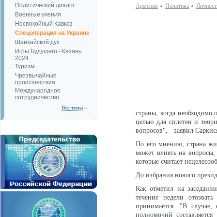
Политический диалог
Армения
Политика
Личност
Военные учения
Неспокойный Кавказ
Спецоперация на Украине
Шанхайский дух
Игры Будущего - Казань
2024
Туризм
Чрезвычайные
происшествия
Международное
сотрудничество
Все темы »
страны, когда необходимо 
целью для сплетен и теор
вопросов", - заявил Саркис
По его мнению, страна жив
может влиять на вопросы,
которые считает нецелесооб
До избрания нового презид
Как отметил на заседани
течение недели отозвать
принимается. "В случае,
полномочий составляется