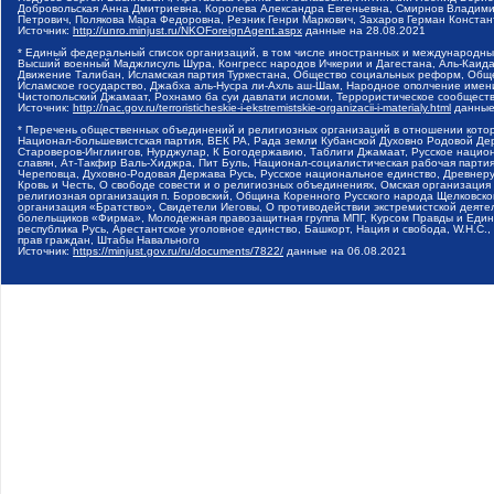
Добровольская Анна Дмитриевна, Королева Александра Евгеньевна, Смирнов Владими
Петрович, Полякова Мара Федоровна, Резник Генри Маркович, Захаров Герман Конста
Источник:
http://unro.minjust.ru/NKOForeignAgent.aspx
данные на
28.08.2021
* Единый федеральный список организаций, в том числе иностранных и международны
Высший военный Маджлисуль Шура, Конгресс народов Ичкерии и Дагестана, Аль-Каида, 
Движение Талибан, Исламская партия Туркестана, Общество социальных реформ, Общес
Исламское государство, Джабха аль-Нусра ли-Ахль аш-Шам, Народное ополчение имен
Чистопольский Джамаат, Рохнамо ба суи давлати исломи, Террористическое сообщест
Источник:
http://nac.gov.ru/terroristicheskie-i-ekstremistskie-organizacii-i-materialy.html
данные
* Перечень общественных объединений и религиозных организаций в отношении котор
Национал-большевистская партия, ВЕК РА, Рада земли Кубанской Духовно Родовой Де
Староверов-Инглингов, Нурджулар, К Богодержавию, Таблиги Джамаат, Русское наци
славян, Ат-Такфир Валь-Хиджра, Пит Буль, Национал-социалистическая рабочая парт
Череповца, Духовно-Родовая Держава Русь, Русское национальное единство, Древнер
Кровь и Честь, О свободе совести и о религиозных объединениях, Омская организаци
религиозная организация п. Боровский, Община Коренного Русского народа Щелковског
организация «Братство», Свидетели Иеговы, О противодействии экстремистской деяте
болельщиков «Фирма», Молодежная правозащитная группа МПГ, Курсом Правды и Единен
республика Русь, Арестантское уголовное единство, Башкорт, Нация и свобода, W.H.С
прав граждан, Штабы Навального
Источник:
https://minjust.gov.ru/ru/documents/7822/
данные на
06.08.2021