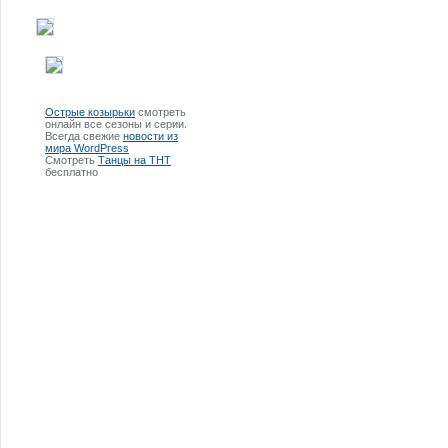
Острые козырьки
смотреть
онлайн все сезоны и серии.
Всегда свежие
новости из
мира WordPress
Смотреть
Танцы на ТНТ
бесплатно