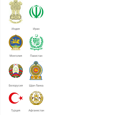
Индия
Иран
Монголия
Пакистан
Белорусия
Шри-Ланка
Турция
Афганистан