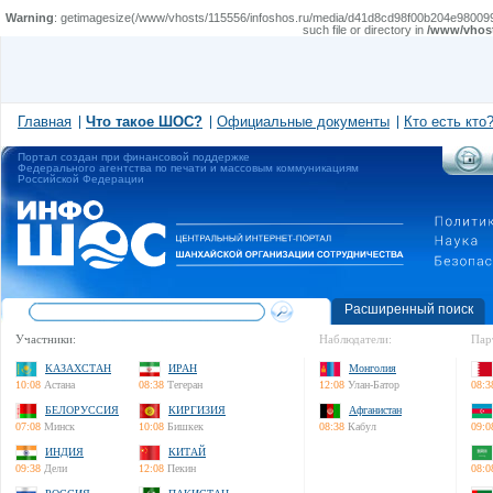
Warning
: getimagesize(/www/vhosts/115556/infoshos.ru/media/d41d8cd98f00b204e9800998ecf842
such file or directory in
/www/vhost
Главная
Что такое ШОС?
Официальные документы
Кто есть кто
Портал создан при финансовой поддержке
Федерального агентства по печати и массовым коммуникациям
Российской Федерации
Расширенный поиск
Участники:
Наблюдатели:
Пар
КАЗАХСТАН
ИРАН
Монголия
10:08
Астана
08:38
Тегеран
12:08
Улан-Батор
08:3
БЕЛОРУССИЯ
КИРГИЗИЯ
Афганистан
07:08
Минск
10:08
Бишкек
08:38
Кабул
09:0
ИНДИЯ
КИТАЙ
09:38
Дели
12:08
Пекин
08:0