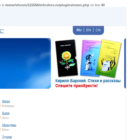
y in
/www/vhosts/115556/infoshos.ru/plugins/news.php
on line
40
RU
EN
CN
С"
Непал
2
Катманду
Катар
2
Доха
Мальдивы
2
Мале
Турция