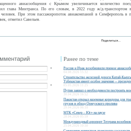
ащенного авиасообщения с Крымом увеличивается количество пое
вил глава Минтранса. По его словам, в 2022 году ж/д-транспортом 
н человек. При этом пассажиропоток авиакомпаний в Симферополь в 
век, отметил Савельев.
Поделиться…
омментарий
Ранее по теме
Россия и Ирак возобновили прямое авиасоо
*
04.08.2026 15:32
Строительство железной дороги Китай-Кыргы
Узбекистан имеет особое значение -- президе
*
05.05.2026 11:25
Путин заявил о необходимости построить мос
30.04.2026 16:52
Пакистан открыл наземные коридоры для тра
грузов в обход Ормузского пролива
29.04.2026 06:10
МТК «Север – Юг» на паузе
28.04.2026 05:59
Международный аэропорт Тегерана возобнов
25.04.2026 10:50
Совещание министров транспорта государст