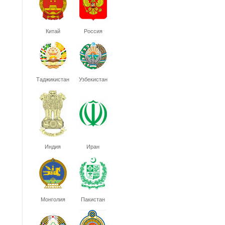
Китай
Россия
Таджикистан
Узбекистан
Индия
Иран
Монголия
Пакистан