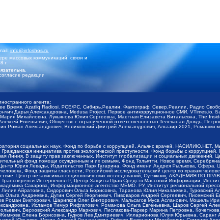
mail:
info@infoshos.ru
ре массовых коммуникаций, связи и
8 г.
язательна.
согласие редакции
иностранного агента:
щее Время, Azatliq Radiosi, PCE/PC, Сибирь.Реалии, Фактограф, Север.Реалии, Радио Св
ончич Дарья Александровна, Medusa Project, Первое антикоррупционное СМИ, VTimes.io, 
ария Михайловна, Лукьянова Юлия Сергеевна, Маетная Елизавета Витальевна, The Insid
ексей Евгеньевич, Общество с ограниченной ответственностью Телеканал Дождь, Петров 
н Роман Александрович, Великовский Дмитрий Александрович, Альтаир 2021, Ромашки мо
оратория социальных наук, Фонд по борьбе с коррупцией, Альянс врачей, НАСИЛИЮ.НЕТ, 
Гражданская инициатива против экологической преступности, Фонд борьбы с коррупцией,
чая Линия, В защиту прав заключенных, Институт глобализации и социальных движений,
тельный фонд помощи осужденным и их семьям, Фонд Тольятти, Новое время, Серебряная т
Центр Юрия Левады, Издательство Парк Гагарина, Фонд имени Андрея Рылькова, Сфера, 
еловека, Фонд защиты гласности, Российский исследовательский центр по правам челове
йствие, Центр независимых социологических исследований, Сутяжник, АКАДЕМИЯ ПО ПР
р Трансперенси Интернешнл-Р, Центр Защиты Прав Средств Массовой Информации, Институ
 академика Сахарова, Информационное агентство МЕМО. РУ, Институт региональной пресс
Лилия Айратовна, Сидорович Ольга Борисовна, Таранова Юлия Николаевна, Туровский Ал
а Ольга Андреевна, Дугин Сергей Георгиевич, Пивоваров Андрей Сергеевич, Писемский Е
в Роман Викторович, Шарипков Олег Викторович, Мальсагов Муса Асланович, Мошель Ири
ександровна, Исламов Тимур Рифгатович, Романова Ольга Евгеньевна, Щаров Сергей Але
льевич, Верховский Александр Маркович, Пислакова-Паркер Марина Петровна, Кочеткова
, Жемкова Елена Борисовна, Гудков Лев Дмитриевич, Илларионова Юлия Юрьевна, Саранг
Андрей Юрьевич, Мосин Алексей Геннадьевич, Гефтер Валентин Михайлович, Симонов Але