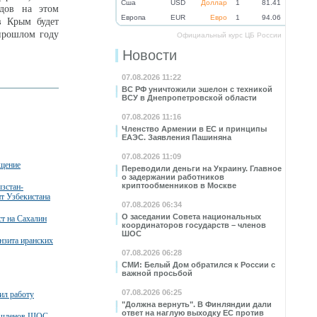
Cша
USD
Доллар
1
81.41
здов на этом
Eвропа
EUR
Евро
1
94.06
в Крым будет
прошлом году
Официальный курс ЦБ России
Новости
07.08.2026 11:22
ВС РФ уничтожили эшелон с техникой
ВСУ в Днепропетровской области
07.08.2026 11:16
Членство Армении в ЕС и принципы
ЕАЭС. Заявления Пашиняна
07.08.2026 11:09
бщение
Переводили деньги на Украину. Главное
о задержании работников
криптообменников в Москве
зстан-
нт Узбекистана
07.08.2026 06:34
О заседании Совета национальных
т на Сахалин
координаторов государств – членов
ШОС
нзита иранских
07.08.2026 06:28
СМИ: Белый Дом обратился к России с
важной просьбой
07.08.2026 06:25
ил работу
"Должна вернуть". В Финляндии дали
ответ на наглую выходку ЕС против
в-членов ШОС