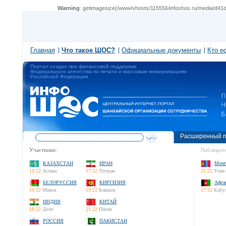
Warning
: getimagesize(/www/vhosts/115556/infoshos.ru/media/d41d8
Главная
Что такое ШОС?
Официальные документы
Кто е
Портал создан при финансовой поддержке
Федерального агентства по печати и массовым коммуникациям
Российской Федерации
Расширенный п
Участники:
Наблюдате
КАЗАХСТАН
ИРАН
Монг
19:22
Астана
17:52
Тегеран
21:22
Улан-
БЕЛОРУССИЯ
КИРГИЗИЯ
Афга
16:22
Минск
19:22
Бишкек
17:52
Кабу
ИНДИЯ
КИТАЙ
18:52
Дели
21:22
Пекин
РОССИЯ
ПАКИСТАН