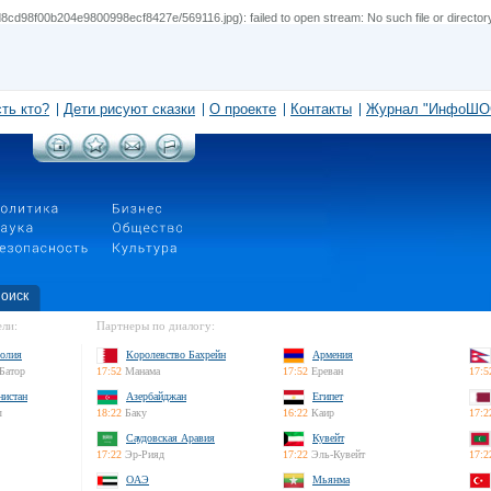
cd98f00b204e9800998ecf8427e/569116.jpg): failed to open stream: No such file or director
сть кто?
Дети рисуют сказки
О проекте
Контакты
Журнал "ИнфоШО
оиск
ли:
Партнеры по диалогу:
олия
Королевство Бахрейн
Армения
Батор
17:52
Манама
17:52
Ереван
17:5
нистан
Азербайджан
Египет
л
18:22
Баку
16:22
Каир
17:2
Саудовская Аравия
Кувейт
17:22
Эр-Рияд
17:22
Эль-Кувейт
17:2
ОАЭ
Мьянма