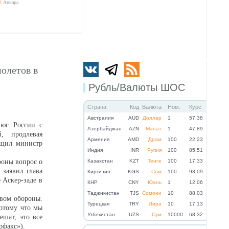
2
Анкара
олетов в
Рубль/Валюты ШОС
Страна
Код
Валюта
Ном.
Курс
Австралия
AUD
Доллар
1
57.38
 юг России с
Азербайджан
AZN
Манат
1
47.89
, продлевая
Армения
AMD
Драм
100
22.23
бщил министр
Индия
INR
Рупия
100
85.51
роны вопрос о
Казахстан
KZT
Тенге
100
17.33
заявил глава
Киргизия
KGS
Сом
100
93.09
 Аскер-заде в
КНР
CNY
Юань
1
12.06
Таджикистан
TJS
Сомони
10
88.03
твом обороны.
Турецкая
TRY
Лира
10
17.13
потому что мы
Узбекистан
UZS
Сум
10000
68.32
ешат, это все
рфакс»).