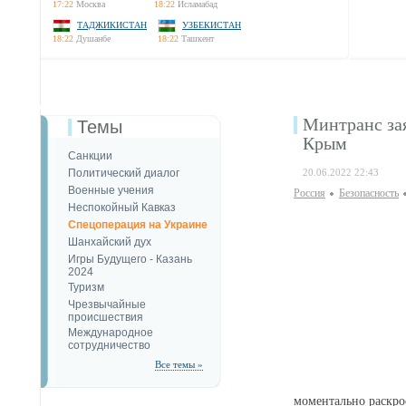
17:22
Москва
18:22
Исламабад
ТАДЖИКИСТАН
УЗБЕКИСТАН
18:22
Душанбе
18:22
Ташкент
Минтранс за
Темы
Крым
Санкции
Политический диалог
20.06.2022 22:43
Военные учения
Россия
Безопаcность
Неспокойный Кавказ
Спецоперация на Украине
Шанхайский дух
Игры Будущего - Казань
2024
Туризм
Чрезвычайные
происшествия
Международное
сотрудничество
Все темы »
моментально раскрое