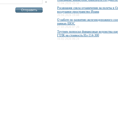
*
23.04.2026 20:56
Росавиация сняла ограничения на полеты в О
воздушное пространство Ирана
20.04.2026 19:08
О работе по развитию железнодорожного со
рамках ШОС
27.03.2026 07:20
Трутнев попросил финансовые ведомства оце
ГТЛК на стоимость Ил-114-300
16.02.2026 06:24