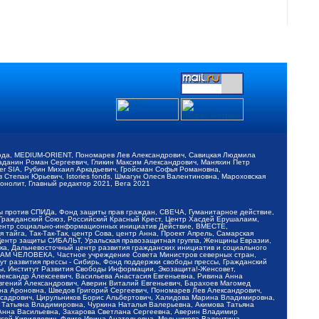
обода, MEDIUM-ORIENT, Пономарев Лев Александрович, Савицкая Людмила
Баданин Роман Сергеевич, Гликин Максим Александрович, Маняхин Петр
er SIA, Рубин Михаил Аркадьевич, Гройсман Софья Романовна,
Степан Юрьевич, Istories fonds, Шмагун Олеся Валентиновна, Мароховская
нолит, Главный редактор 2021, Вега 2021
Мы против СПИДа, Фонд защиты прав граждан, СВЕЧА, Гуманитарное действие,
 Гражданский Союз, Российский Красный Крест, Центр Хасдей Ерушалаим,
 Центр социально-информационных инициатив Действие, ВМЕСТЕ,
айга, Так-Так-Так, центр Сова, центр Анна, Проект Апрель, Самарская
Центр защиты СИБАЛЬТ, Уральская правозащитная группа, Женщины Евразии,
ка, Дальневосточный центр развития гражданских инициатив и социального
АВАМ ЧЕЛОВЕКА, Частное учреждение Совета Министров северных стран,
т развития прессы - Сибирь, Фонд поддержки свободы прессы, Гражданский
ы, Институт Развития Свободы Информации, Экозащита!-Женсовет,
ександр Алексеевич, Васильева Анастасия Евгеньевна, Ривина Анна
вгений Александрович, Аверин Виталий Евгеньевич, Барахоев Магомед
на Ароновна, Шведов Григорий Сергеевич, Пономарев Лев Александрович,
ксадрович, Цирульников Борис Альбертович, Халидова Марина Владимировна,
 Татьяна Владимировна, Чуркина Наталья Валерьевна, Акимова Татьяна
 Анна Васильевна, Захарова Светлана Сергеевна, Аверин Владимир
ксей Кириллович, Флиге Ирина Анатольевна, Мельникова Валентина