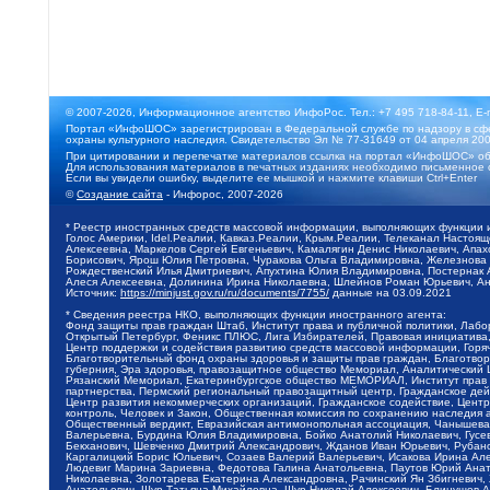
© 2007-2026, Информационное агентство ИнфоРос. Тел.: +7 495 718-84-11, E-
Портал «ИнфоШОС» зарегистрирован в Федеральной службе по надзору в сфе
охраны культурного наследия. Свидетельство Эл № 77-31649 от 04 апреля 200
При цитировании и перепечатке материалов ссылка на портал «ИнфоШОС» об
Для использования материалов в печатных изданиях необходимо письменное 
Если вы увидели ошибку, выделите ее мышкой и нажмите клавиши Ctrl+Enter
©
Создание сайта
- Инфорос, 2007-2026
* Реестр иностранных средств массовой информации, выполняющих функции 
Голос Америки, Idel.Реалии, Кавказ.Реалии, Крым.Реалии, Телеканал Настоя
Алексеевна, Маркелов Сергей Евгеньевич, Камалягин Денис Николаевич, Апах
Борисович, Ярош Юлия Петровна, Чуракова Ольга Владимировна, Железнова М
Рождественский Илья Дмитриевич, Апухтина Юлия Владимировна, Постернак Ал
Алеся Алексеевна, Долинина Ирина Николаевна, Шлейнов Роман Юрьевич, Ани
Источник:
https://minjust.gov.ru/ru/documents/7755/
данные на
03.09.2021
* Сведения реестра НКО, выполняющих функции иностранного агента:
Фонд защиты прав граждан Штаб, Институт права и публичной политики, Лаб
Открытый Петербург, Феникс ПЛЮС, Лига Избирателей, Правовая инициатива, 
Центр поддержки и содействия развитию средств массовой информации, Горя
Благотворительный фонд охраны здоровья и защиты прав граждан, Благотвори
губерния, Эра здоровья, правозащитное общество Мемориал, Аналитический 
Рязанский Мемориал, Екатеринбургское общество МЕМОРИАЛ, Институт прав ч
партнерства, Пермский региональный правозащитный центр, Гражданское де
Центр развития некоммерческих организаций, Гражданское содействие, Цент
контроль, Человек и Закон, Общественная комиссия по сохранению наследия
Общественный вердикт, Евразийская антимонопольная ассоциация, Чанышева 
Валерьевна, Бурдина Юлия Владимировна, Бойко Анатолий Николаевич, Гусев
Бекханович, Шевченко Дмитрий Александрович, Жданов Иван Юрьевич, Рубано
Каргалицкий Борис Юльевич, Созаев Валерий Валерьевич, Исакова Ирина Ал
Людевиг Марина Зариевна, Федотова Галина Анатольевна, Паутов Юрий Анато
Николаевна, Золотарева Екатерина Александровна, Рачинский Ян Збигневич
Анатольевич, Щур Татьяна Михайловна, Щур Николай Алексеевич, Блинушов 