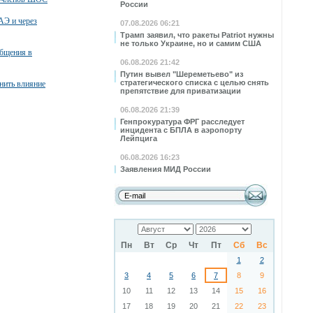
России
АЭ и через
07.08.2026 06:21
Трамп заявил, что ракеты Patriot нужны
не только Украине, но и самим США
общения в
06.08.2026 21:42
Путин вывел "Шереметьево" из
стратегического списка с целью снять
нить влияние
препятствие для приватизации
06.08.2026 21:39
Генпрокуратура ФРГ расследует
инцидента с БПЛА в аэропорту
Лейпцига
06.08.2026 16:23
Заявления МИД России
Пн
Вт
Ср
Чт
Пт
Сб
Вс
1
2
3
4
5
6
7
8
9
10
11
12
13
14
15
16
17
18
19
20
21
22
23