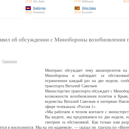
17:22
Абу-Даби
17:22
Нейпьидо
16:2
Камбоджа
Шри-Ланка
20:22
Пномпень
20:22
Коломбо
явил об обсуждении с Минобороны возобновления п
Транспорт
Минтранс обсуждает тему авиаперелетов на
Минобороны и наблюдает за обстановкой
ограничения каждый раз на две недели, соо
транспорта Виталий Савельев
Министерство транспорта обсуждает с Минобо
возможности возобновления полетов в Крым, 
ведомства Виталий Савельев в интервью Наиле
эфире телеканала «Россия 1».
«Мы работаем в тесном контакте с министерс
Вы видите, мы продлеваемся по две недели, 
смотрим за обстановкой. Как только нам разр
тся и восполнится. Мы на это надеемся», — сказал он. (цитата по «Инте