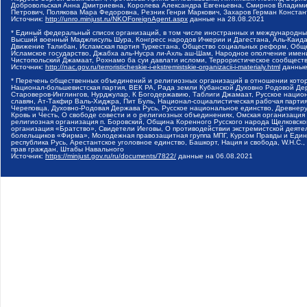
Добровольская Анна Дмитриевна, Королева Александра Евгеньевна, Смирнов Владими
Петрович, Полякова Мара Федоровна, Резник Генри Маркович, Захаров Герман Конста
Источник:
http://unro.minjust.ru/NKOForeignAgent.aspx
данные на
28.08.2021
* Единый федеральный список организаций, в том числе иностранных и международны
Высший военный Маджлисуль Шура, Конгресс народов Ичкерии и Дагестана, Аль-Каида, 
Движение Талибан, Исламская партия Туркестана, Общество социальных реформ, Общес
Исламское государство, Джабха аль-Нусра ли-Ахль аш-Шам, Народное ополчение имен
Чистопольский Джамаат, Рохнамо ба суи давлати исломи, Террористическое сообщест
Источник:
http://nac.gov.ru/terroristicheskie-i-ekstremistskie-organizacii-i-materialy.html
данные
* Перечень общественных объединений и религиозных организаций в отношении котор
Национал-большевистская партия, ВЕК РА, Рада земли Кубанской Духовно Родовой Де
Староверов-Инглингов, Нурджулар, К Богодержавию, Таблиги Джамаат, Русское наци
славян, Ат-Такфир Валь-Хиджра, Пит Буль, Национал-социалистическая рабочая парт
Череповца, Духовно-Родовая Держава Русь, Русское национальное единство, Древнер
Кровь и Честь, О свободе совести и о религиозных объединениях, Омская организаци
религиозная организация п. Боровский, Община Коренного Русского народа Щелковског
организация «Братство», Свидетели Иеговы, О противодействии экстремистской деяте
болельщиков «Фирма», Молодежная правозащитная группа МПГ, Курсом Правды и Единен
республика Русь, Арестантское уголовное единство, Башкорт, Нация и свобода, W.H.С
прав граждан, Штабы Навального
Источник:
https://minjust.gov.ru/ru/documents/7822/
данные на
06.08.2021