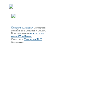
Острые козырьки
смотреть
онлайн все сезоны и серии.
Всегда свежие
новости из
мира WordPress
Смотреть
Танцы на ТНТ
бесплатно