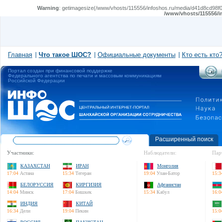
Warning
: getimagesize(/www/vhosts/115556/infoshos.ru/media/d41d8cd98f00
/www/vhosts/115556/i
Главная
Что такое ШОС?
Официальные документы
Кто есть кто
Портал создан при финансовой поддержке
Федерального агентства по печати и массовым коммуникациям
Российской Федерации
Расширенный поиск
Участники:
Наблюдатели:
Пар
КАЗАХСТАН
ИРАН
Монголия
17:04
Астана
15:34
Тегеран
19:04
Улан-Батор
15:3
БЕЛОРУССИЯ
КИРГИЗИЯ
Афганистан
14:04
Минск
17:04
Бишкек
15:34
Кабул
16:0
ИНДИЯ
КИТАЙ
16:34
Дели
19:04
Пекин
15:0