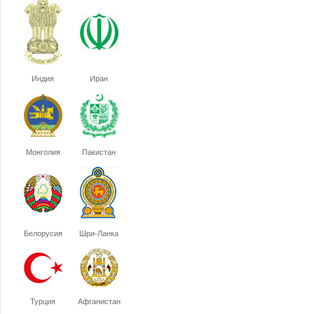
Индия
Иран
Монголия
Пакистан
Белорусия
Шри-Ланка
Турция
Афганистан