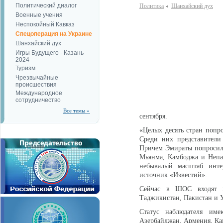
Политический диалог
Политика
Шанхайский дух
Военные учения
Неспокойный Кавказ
Спецоперация на Украине
Шанхайский дух
Игры Будущего - Казань
2024
Туризм
Чрезвычайные
происшествия
Международное
сотрудничество
Все темы »
сентября.
«Целых десять стран попр
Среди них представители 
Причем Эмираты попросили
Мьянма, Камбоджа и Непа
небывалый масштаб инт
источник «‎Известий»‎.
Сейчас в ШОС входят в
Таджикистан, Пакистан и У
Статус наблюдателя им
Азербайджан, Армения, Ка