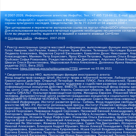
© 2007-2026, Информационное агентство ИнфоРос. Тел.: +7 495 718-84-11, E-mail:
info
Портал «ИнфоШОС» зарегистрирован в Федеральной службе по надзору в сфере массо
охраны культурного наследия. Свидетельство Эл № 77-31649 от 04 апреля 2008 г.
При цитировании и перепечатке материалов ссылка на портал «ИнфоШОС» обязательн
Для использования материалов в печатных изданиях необходимо письменное согласие
Если вы увидели ошибку, выделите ее мышкой и нажмите клавиши Ctrl+Enter
©
Создание сайта
- Инфорос, 2007-2026
* Реестр иностранных средств массовой информации, выполняющих функции иностранн
Голос Америки, Idel.Реалии, Кавказ.Реалии, Крым.Реалии, Телеканал Настоящее Время
Людмила Алексеевна, Маркелов Сергей Евгеньевич, Камалягин Денис Николаевич, Апах
Александрович, Маняхин Петр Борисович, Ярош Юлия Петровна, Чуракова Ольга Влади
Гройсман Софья Романовна, Рождественский Илья Дмитриевич, Апухтина Юлия Владимир
Шмагун Олеся Валентиновна, Мароховская Алеся Алексеевна, Долинина Ирина Никола
редактор 2021, Вега 2021
Источник:
https://minjust.gov.ru/ru/documents/7755/
данные на
03.09.2021
* Сведения реестра НКО, выполняющих функции иностранного агента:
Фонд защиты прав граждан Штаб, Институт права и публичной политики, Лаборатория
Гуманитарное действие, Открытый Петербург, Феникс ПЛЮС, Лига Избирателей, Правов
Крест, Центр Хасдей Ерушалаим, Центр поддержки и содействия развитию средств мас
информационных инициатив Действие, ВМЕСТЕ, Благотворительный фонд охраны здоров
Так, центр Сова, центр Анна, Проект Апрель, Самарская губерния, Эра здоровья, пр
защиты СИБАЛЬТ, Уральская правозащитная группа, Женщины Евразии, Рязанский Мемо
человека, Дальневосточный центр развития гражданских инициатив и социального пар
АКАДЕМИЯ ПО ПРАВАМ ЧЕЛОВЕКА, Частное учреждение Совета Министров северных стр
Массовой Информации, Институт развития прессы - Сибирь, Фонд поддержки свободы 
агентство МЕМО. РУ, Институт региональной прессы, Институт Развития Свободы Инф
Борисовна, Таранова Юлия Николаевна, Туровский Александр Алексеевич, Васильева 
Сергей Георгиевич, Пивоваров Андрей Сергеевич, Писемский Евгений Александрович,
Викторович, Шарипков Олег Викторович, Мальсагов Муса Асланович, Мошель Ирина Ар
Александровна, Исламов Тимур Рифгатович, Романова Ольга Евгеньевна, Щаров Серг
Паутов Юрий Анатольевич, Верховский Александр Маркович, Пислакова-Паркер Марина
Рачинский Ян Збигневич, Жемкова Елена Борисовна, Гудков Лев Дмитриевич, Иллари
Николай Алексеевич, Блинушов Андрей Юрьевич, Мосин Алексей Геннадьевич, Гефтер
Владимировна, Баженова Светлана Куприяновна, Исаев Сергей Владимирович, Максим
Буртина Елена Юрьевна, Гендель Людмила Залмановна, Кокорина Екатерина Алексеев
Подузов Сергей Васильевич, Протасова Ирина Вячеславовна, Литинский Леонид Борис