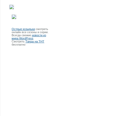
Острые козырьки
смотреть
онлайн все сезоны и серии.
Всегда свежие
новости из
мира WordPress
Смотреть
Танцы на ТНТ
бесплатно