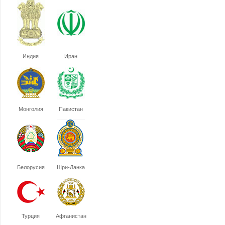
Индия
Иран
Монголия
Пакистан
Белорусия
Шри-Ланка
Турция
Афганистан