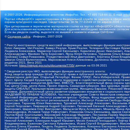
© 2007-2026, Информационное агентство ИнфоРос. Тел.: +7 495 718-84-11, E-mail:
info
Портал «ИнфоШОС» зарегистрирован в Федеральной службе по надзору в сфере массо
охраны культурного наследия. Свидетельство Эл № 77-31649 от 04 апреля 2008 г.
При цитировании и перепечатке материалов ссылка на портал «ИнфоШОС» обязательн
Для использования материалов в печатных изданиях необходимо письменное согласие
Если вы увидели ошибку, выделите ее мышкой и нажмите клавиши Ctrl+Enter
©
Создание сайта
- Инфорос, 2007-2026
* Реестр иностранных средств массовой информации, выполняющих функции иностранн
Голос Америки, Idel.Реалии, Кавказ.Реалии, Крым.Реалии, Телеканал Настоящее Время
Людмила Алексеевна, Маркелов Сергей Евгеньевич, Камалягин Денис Николаевич, Апах
Александрович, Маняхин Петр Борисович, Ярош Юлия Петровна, Чуракова Ольга Влади
Гройсман Софья Романовна, Рождественский Илья Дмитриевич, Апухтина Юлия Владимир
Шмагун Олеся Валентиновна, Мароховская Алеся Алексеевна, Долинина Ирина Никола
редактор 2021, Вега 2021
Источник:
https://minjust.gov.ru/ru/documents/7755/
данные на
03.09.2021
* Сведения реестра НКО, выполняющих функции иностранного агента:
Фонд защиты прав граждан Штаб, Институт права и публичной политики, Лаборатория
Гуманитарное действие, Открытый Петербург, Феникс ПЛЮС, Лига Избирателей, Правов
Крест, Центр Хасдей Ерушалаим, Центр поддержки и содействия развитию средств мас
информационных инициатив Действие, ВМЕСТЕ, Благотворительный фонд охраны здоров
Так, центр Сова, центр Анна, Проект Апрель, Самарская губерния, Эра здоровья, пр
защиты СИБАЛЬТ, Уральская правозащитная группа, Женщины Евразии, Рязанский Мемо
человека, Дальневосточный центр развития гражданских инициатив и социального пар
АКАДЕМИЯ ПО ПРАВАМ ЧЕЛОВЕКА, Частное учреждение Совета Министров северных стр
Массовой Информации, Институт развития прессы - Сибирь, Фонд поддержки свободы 
агентство МЕМО. РУ, Институт региональной прессы, Институт Развития Свободы Инф
Борисовна, Таранова Юлия Николаевна, Туровский Александр Алексеевич, Васильева 
Сергей Георгиевич, Пивоваров Андрей Сергеевич, Писемский Евгений Александрович,
Викторович, Шарипков Олег Викторович, Мальсагов Муса Асланович, Мошель Ирина Ар
Александровна, Исламов Тимур Рифгатович, Романова Ольга Евгеньевна, Щаров Серг
Паутов Юрий Анатольевич, Верховский Александр Маркович, Пислакова-Паркер Марина
Рачинский Ян Збигневич, Жемкова Елена Борисовна, Гудков Лев Дмитриевич, Иллари
Николай Алексеевич, Блинушов Андрей Юрьевич, Мосин Алексей Геннадьевич, Гефтер
Владимировна, Баженова Светлана Куприяновна, Исаев Сергей Владимирович, Максим
Буртина Елена Юрьевна, Гендель Людмила Залмановна, Кокорина Екатерина Алексеев
Подузов Сергей Васильевич, Протасова Ирина Вячеславовна, Литинский Леонид Борис