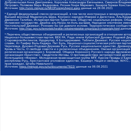
Добровольская Анна Дмитриевна, Королева Александра Евгеньевна, Смирнов Владими
Петрович, Полякова Мара Федоровна, Резник Генри Маркович, Захаров Герман Конста
Источник:
http://unro.minjust.ru/NKOForeignAgent.aspx
данные на
28.08.2021
* Единый федеральный список организаций, в том числе иностранных и международны
Высший военный Маджлисуль Шура, Конгресс народов Ичкерии и Дагестана, Аль-Каида, 
Движение Талибан, Исламская партия Туркестана, Общество социальных реформ, Общес
Исламское государство, Джабха аль-Нусра ли-Ахль аш-Шам, Народное ополчение имен
Чистопольский Джамаат, Рохнамо ба суи давлати исломи, Террористическое сообщест
Источник:
http://nac.gov.ru/terroristicheskie-i-ekstremistskie-organizacii-i-materialy.html
данные
* Перечень общественных объединений и религиозных организаций в отношении котор
Национал-большевистская партия, ВЕК РА, Рада земли Кубанской Духовно Родовой Де
Староверов-Инглингов, Нурджулар, К Богодержавию, Таблиги Джамаат, Русское наци
славян, Ат-Такфир Валь-Хиджра, Пит Буль, Национал-социалистическая рабочая парт
Череповца, Духовно-Родовая Держава Русь, Русское национальное единство, Древнер
Кровь и Честь, О свободе совести и о религиозных объединениях, Омская организаци
религиозная организация п. Боровский, Община Коренного Русского народа Щелковског
организация «Братство», Свидетели Иеговы, О противодействии экстремистской деяте
болельщиков «Фирма», Молодежная правозащитная группа МПГ, Курсом Правды и Единен
республика Русь, Арестантское уголовное единство, Башкорт, Нация и свобода, W.H.С
прав граждан, Штабы Навального
Источник:
https://minjust.gov.ru/ru/documents/7822/
данные на
06.08.2021