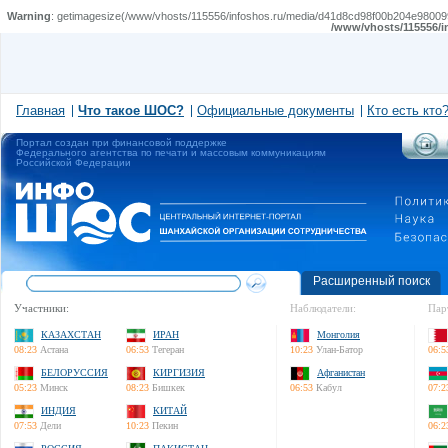
Warning
: getimagesize(/www/vhosts/115556/infoshos.ru/media/d41d8cd98f00b204e980099
/www/vhosts/115556/i
Главная
Что такое ШОС?
Официальные документы
Кто есть кто
Портал создан при финансовой поддержке
Федерального агентства по печати и массовым коммуникациям
Российской Федерации
Расширенный поиск
Участники:
Наблюдатели:
Пар
КАЗАХСТАН
ИРАН
Монголия
08:23
Астана
06:53
Тегеран
10:23
Улан-Батор
06:5
БЕЛОРУССИЯ
КИРГИЗИЯ
Афганистан
05:23
Минск
08:23
Бишкек
06:53
Кабул
07:2
ИНДИЯ
КИТАЙ
07:53
Дели
10:23
Пекин
06:2