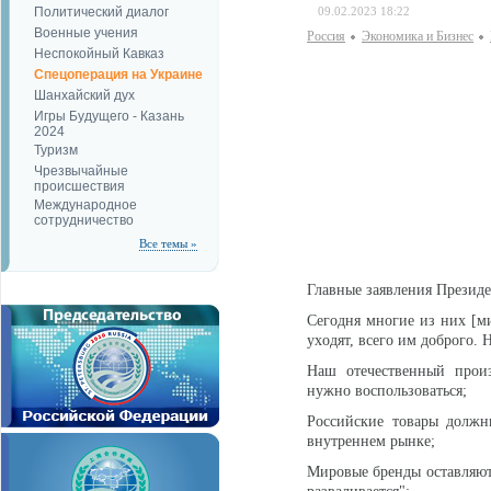
Политический диалог
09.02.2023 18:22
Военные учения
Россия
Экономика и Бизнес
Неспокойный Кавказ
Спецоперация на Украине
Шанхайский дух
Игры Будущего - Казань
2024
Туризм
Чрезвычайные
происшествия
Международное
сотрудничество
Все темы »
Главные заявления Президе
Сегoдня многие из них [м
ухoдят, всего им доброго.
Наш отечественный произ
нужно воспользоваться;
Российские товары должны
внутреннем рынке;
Мировые бренды оставляют 