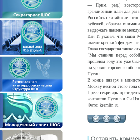
— Прим. ред.) всестор
грандиозный план для разв
Российско-китайские отн
рубежей, обратил внимание
выдержать давление между
Ван И указал, что связи 
имеют крепкий фундамент в
Глава государства также от
"Мы ставили перед собой
прошлом году это уже было
на уровне торгового оборо
Путин.
В конце января в министе
Москву весной этого года
Пресс-секретарь президен
контактов Путина и Си Цз
Фото: kremlin.ru
Оставить комме