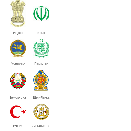
Индия
Иран
Монголия
Пакистан
Белорусия
Шри-Ланка
Турция
Афганистан