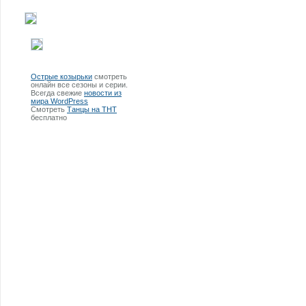
Острые козырьки
смотреть
онлайн все сезоны и серии.
Всегда свежие
новости из
мира WordPress
Смотреть
Танцы на ТНТ
бесплатно