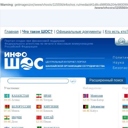
Warning
: getimagesize(/www/vhosts/115556/infoshos.ru/media/d41d8cd98f00b204e980099
/www/vhosts/115556/i
Главная
Что такое ШОС?
Официальные документы
Кто есть кто
Портал создан при финансовой поддержке
Федерального агентства по печати и массовым коммуникациям
Российской Федерации
Расширенный поиск
Участники:
Наблюдатели:
Пар
КАЗАХСТАН
ИРАН
Монголия
10:16
Астана
08:46
Тегеран
12:16
Улан-Батор
08:4
БЕЛОРУССИЯ
КИРГИЗИЯ
Афганистан
07:16
Минск
10:16
Бишкек
08:46
Кабул
09:1
ИНДИЯ
КИТАЙ
09:46
Дели
12:16
Пекин
08:1