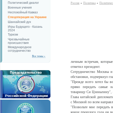
Политический диалог
Россия
Политика
Политичес
Военные учения
Неспокойный Кавказ
Спецоперация на Украине
Шанхайский дух
Игры Будущего - Казань
2024
Туризм
Чрезвычайные
происшествия
Международное
сотрудничество
Все темы »
личным встречам, которы
отметил президент.
Сотрудничество Москвы и
обстановки, подчеркнул гла
"Прежде всего хотел бы во
прямо передать самые н
товарищу Си Цзиньпину", 
Глава китайской дипломати
с Москвой по всем направл
"Позвольте мне передать 
конце прошлого года он вс