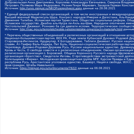
Добровольская Анна Дмитриевна, Королева Александра Евгеньевна, Смирнов Владими
Петрович, Полякова Мара Федоровна, Резник Генри Маркович, Захаров Герман Конста
Источник:
http://unro.minjust.ru/NKOForeignAgent.aspx
данные на
28.08.2021
* Единый федеральный список организаций, в том числе иностранных и международны
Высший военный Маджлисуль Шура, Конгресс народов Ичкерии и Дагестана, Аль-Каида, 
Движение Талибан, Исламская партия Туркестана, Общество социальных реформ, Общес
Исламское государство, Джабха аль-Нусра ли-Ахль аш-Шам, Народное ополчение имен
Чистопольский Джамаат, Рохнамо ба суи давлати исломи, Террористическое сообщест
Источник:
http://nac.gov.ru/terroristicheskie-i-ekstremistskie-organizacii-i-materialy.html
данные
* Перечень общественных объединений и религиозных организаций в отношении котор
Национал-большевистская партия, ВЕК РА, Рада земли Кубанской Духовно Родовой Де
Староверов-Инглингов, Нурджулар, К Богодержавию, Таблиги Джамаат, Русское наци
славян, Ат-Такфир Валь-Хиджра, Пит Буль, Национал-социалистическая рабочая парт
Череповца, Духовно-Родовая Держава Русь, Русское национальное единство, Древнер
Кровь и Честь, О свободе совести и о религиозных объединениях, Омская организаци
религиозная организация п. Боровский, Община Коренного Русского народа Щелковског
организация «Братство», Свидетели Иеговы, О противодействии экстремистской деяте
болельщиков «Фирма», Молодежная правозащитная группа МПГ, Курсом Правды и Единен
республика Русь, Арестантское уголовное единство, Башкорт, Нация и свобода, W.H.С
прав граждан, Штабы Навального
Источник:
https://minjust.gov.ru/ru/documents/7822/
данные на
06.08.2021