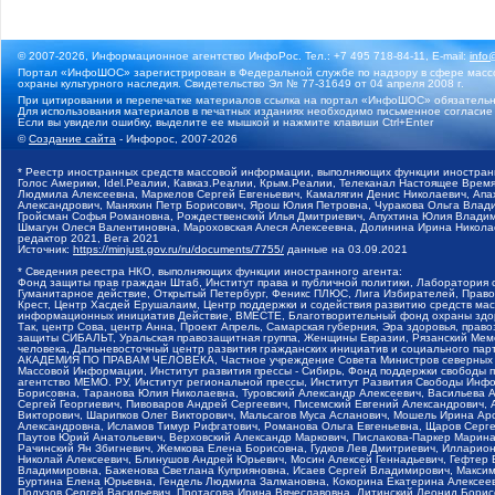
© 2007-2026, Информационное агентство ИнфоРос. Тел.: +7 495 718-84-11, E-mail:
info
Портал «ИнфоШОС» зарегистрирован в Федеральной службе по надзору в сфере массо
охраны культурного наследия. Свидетельство Эл № 77-31649 от 04 апреля 2008 г.
При цитировании и перепечатке материалов ссылка на портал «ИнфоШОС» обязательн
Для использования материалов в печатных изданиях необходимо письменное согласие
Если вы увидели ошибку, выделите ее мышкой и нажмите клавиши Ctrl+Enter
©
Создание сайта
- Инфорос, 2007-2026
* Реестр иностранных средств массовой информации, выполняющих функции иностранн
Голос Америки, Idel.Реалии, Кавказ.Реалии, Крым.Реалии, Телеканал Настоящее Время
Людмила Алексеевна, Маркелов Сергей Евгеньевич, Камалягин Денис Николаевич, Апах
Александрович, Маняхин Петр Борисович, Ярош Юлия Петровна, Чуракова Ольга Влади
Гройсман Софья Романовна, Рождественский Илья Дмитриевич, Апухтина Юлия Владимир
Шмагун Олеся Валентиновна, Мароховская Алеся Алексеевна, Долинина Ирина Никола
редактор 2021, Вега 2021
Источник:
https://minjust.gov.ru/ru/documents/7755/
данные на
03.09.2021
* Сведения реестра НКО, выполняющих функции иностранного агента:
Фонд защиты прав граждан Штаб, Институт права и публичной политики, Лаборатория
Гуманитарное действие, Открытый Петербург, Феникс ПЛЮС, Лига Избирателей, Правов
Крест, Центр Хасдей Ерушалаим, Центр поддержки и содействия развитию средств мас
информационных инициатив Действие, ВМЕСТЕ, Благотворительный фонд охраны здоров
Так, центр Сова, центр Анна, Проект Апрель, Самарская губерния, Эра здоровья, пр
защиты СИБАЛЬТ, Уральская правозащитная группа, Женщины Евразии, Рязанский Мемо
человека, Дальневосточный центр развития гражданских инициатив и социального пар
АКАДЕМИЯ ПО ПРАВАМ ЧЕЛОВЕКА, Частное учреждение Совета Министров северных стр
Массовой Информации, Институт развития прессы - Сибирь, Фонд поддержки свободы 
агентство МЕМО. РУ, Институт региональной прессы, Институт Развития Свободы Инф
Борисовна, Таранова Юлия Николаевна, Туровский Александр Алексеевич, Васильева 
Сергей Георгиевич, Пивоваров Андрей Сергеевич, Писемский Евгений Александрович,
Викторович, Шарипков Олег Викторович, Мальсагов Муса Асланович, Мошель Ирина Ар
Александровна, Исламов Тимур Рифгатович, Романова Ольга Евгеньевна, Щаров Серг
Паутов Юрий Анатольевич, Верховский Александр Маркович, Пислакова-Паркер Марина
Рачинский Ян Збигневич, Жемкова Елена Борисовна, Гудков Лев Дмитриевич, Иллари
Николай Алексеевич, Блинушов Андрей Юрьевич, Мосин Алексей Геннадьевич, Гефтер
Владимировна, Баженова Светлана Куприяновна, Исаев Сергей Владимирович, Максим
Буртина Елена Юрьевна, Гендель Людмила Залмановна, Кокорина Екатерина Алексеев
Подузов Сергей Васильевич, Протасова Ирина Вячеславовна, Литинский Леонид Борис