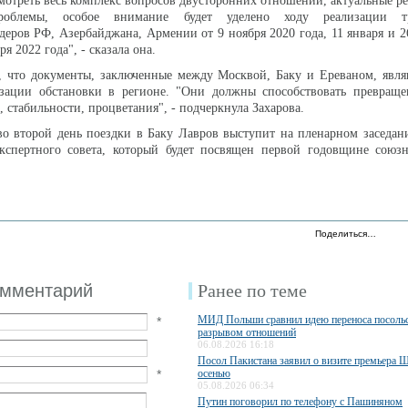
смотреть весь комплекс вопросов двусторонних отношений, актуальные р
роблемы, особое внимание будет уделено ходу реализации тр
деров РФ, Азербайджана, Армении от 9 ноября 2020 года, 11 января и 2
ря 2022 года", - сказала она.
, что документы, заключенные между Москвой, Баку и Ереваном, явля
зации обстановки в регионе. "Они должны способствовать превра
, стабильности, процветания", - подчеркнула Захарова.
во второй день поездки в Баку Лавров выступит на пленарном заседан
экспертного совета, который будет посвящен первой годовщине союзн
Поделиться…
омментарий
Ранее по теме
МИД Польши сравнил идею переноса посольс
*
разрывом отношений
06.08.2026 16:18
Посол Пакистана заявил о визите премьера 
*
осенью
05.08.2026 06:34
Путин поговорил по телефону с Пашиняном