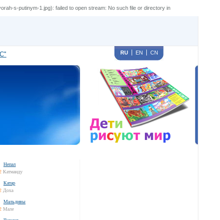
s-putinym-1.jpg): failed to open stream: No such file or directory in
RU
EN
CN
С"
Непал
2
Катманду
Катар
2
Доха
Мальдивы
2
Мале