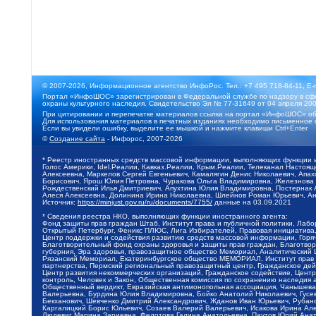
© 2007-2026, Информационное агентство ИнфоРос. Тел.: +7 495 718-84-11, E-
Портал «ИнфоШОС» зарегистрирован в Федеральной службе по надзору в сфе
охраны культурного наследия. Свидетельство Эл № 77-31649 от 04 апреля 200
При цитировании и перепечатке материалов ссылка на портал «ИнфоШОС» об
Для использования материалов в печатных изданиях необходимо письменное 
Если вы увидели ошибку, выделите ее мышкой и нажмите клавиши Ctrl+Enter
©
Создание сайта
- Инфорос, 2007-2026
* Реестр иностранных средств массовой информации, выполняющих функции 
Голос Америки, Idel.Реалии, Кавказ.Реалии, Крым.Реалии, Телеканал Настоя
Алексеевна, Маркелов Сергей Евгеньевич, Камалягин Денис Николаевич, Апах
Борисович, Ярош Юлия Петровна, Чуракова Ольга Владимировна, Железнова М
Рождественский Илья Дмитриевич, Апухтина Юлия Владимировна, Постернак Ал
Алеся Алексеевна, Долинина Ирина Николаевна, Шлейнов Роман Юрьевич, Ани
Источник:
https://minjust.gov.ru/ru/documents/7755/
данные на
03.09.2021
* Сведения реестра НКО, выполняющих функции иностранного агента:
Фонд защиты прав граждан Штаб, Институт права и публичной политики, Лаб
Открытый Петербург, Феникс ПЛЮС, Лига Избирателей, Правовая инициатива, 
Центр поддержки и содействия развитию средств массовой информации, Горя
Благотворительный фонд охраны здоровья и защиты прав граждан, Благотвори
губерния, Эра здоровья, правозащитное общество Мемориал, Аналитический 
Рязанский Мемориал, Екатеринбургское общество МЕМОРИАЛ, Институт прав ч
партнерства, Пермский региональный правозащитный центр, Гражданское де
Центр развития некоммерческих организаций, Гражданское содействие, Цент
контроль, Человек и Закон, Общественная комиссия по сохранению наследия
Общественный вердикт, Евразийская антимонопольная ассоциация, Чанышева 
Валерьевна, Бурдина Юлия Владимировна, Бойко Анатолий Николаевич, Гусев
Бекханович, Шевченко Дмитрий Александрович, Жданов Иван Юрьевич, Рубано
Каргалицкий Борис Юльевич, Созаев Валерий Валерьевич, Исакова Ирина Ал
Людевиг Марина Зариевна, Федотова Галина Анатольевна, Паутов Юрий Анато