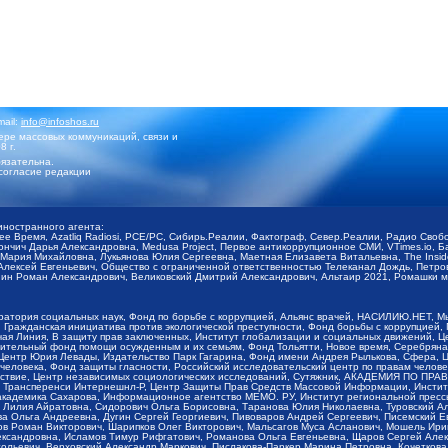
mail:
info@infoshos.ru
ре массовых коммуникаций, связи и
8 г.
язательна.
согласие редакции
иностранного агента:
щее Время, Azatliq Radiosi, PCE/PC, Сибирь.Реалии, Фактограф, Север.Реалии, Радио Св
ончич Дарья Александровна, Medusa Project, Первое антикоррупционное СМИ, VTimes.io, 
ария Михайловна, Лукьянова Юлия Сергеевна, Маетная Елизавета Витальевна, The Insid
ексей Евгеньевич, Общество с ограниченной ответственностью Телеканал Дождь, Петров 
н Роман Александрович, Великовский Дмитрий Александрович, Альтаир 2021, Ромашки мо
оратория социальных наук, Фонд по борьбе с коррупцией, Альянс врачей, НАСИЛИЮ.НЕТ, 
Гражданская инициатива против экологической преступности, Фонд борьбы с коррупцией,
чая Линия, В защиту прав заключенных, Институт глобализации и социальных движений,
тельный фонд помощи осужденным и их семьям, Фонд Тольятти, Новое время, Серебряная т
Центр Юрия Левады, Издательство Парк Гагарина, Фонд имени Андрея Рылькова, Сфера, 
еловека, Фонд защиты гласности, Российский исследовательский центр по правам челове
йствие, Центр независимых социологических исследований, Сутяжник, АКАДЕМИЯ ПО ПР
р Трансперенси Интернешнл-Р, Центр Защиты Прав Средств Массовой Информации, Институ
 академика Сахарова, Информационное агентство МЕМО. РУ, Институт региональной пресс
Лилия Айратовна, Сидорович Ольга Борисовна, Таранова Юлия Николаевна, Туровский Ал
а Ольга Андреевна, Дугин Сергей Георгиевич, Пивоваров Андрей Сергеевич, Писемский Е
в Роман Викторович, Шарипков Олег Викторович, Мальсагов Муса Асланович, Мошель Ири
ександровна, Исламов Тимур Рифгатович, Романова Ольга Евгеньевна, Щаров Сергей Але
льевич, Верховский Александр Маркович, Пислакова-Паркер Марина Петровна, Кочеткова