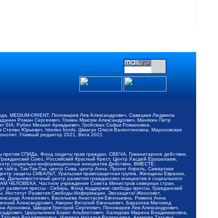
обода, MEDIUM-ORIENT, Пономарев Лев Александрович, Савицкая Людмила
Баданин Роман Сергеевич, Гликин Максим Александрович, Маняхин Петр
er SIA, Рубин Михаил Аркадьевич, Гройсман Софья Романовна,
Степан Юрьевич, Istories fonds, Шмагун Олеся Валентиновна, Мароховская
нолит, Главный редактор 2021, Вега 2021
Мы против СПИДа, Фонд защиты прав граждан, СВЕЧА, Гуманитарное действие,
 Гражданский Союз, Российский Красный Крест, Центр Хасдей Ерушалаим,
 Центр социально-информационных инициатив Действие, ВМЕСТЕ,
айга, Так-Так-Так, центр Сова, центр Анна, Проект Апрель, Самарская
Центр защиты СИБАЛЬТ, Уральская правозащитная группа, Женщины Евразии,
ка, Дальневосточный центр развития гражданских инициатив и социального
АВАМ ЧЕЛОВЕКА, Частное учреждение Совета Министров северных стран,
т развития прессы - Сибирь, Фонд поддержки свободы прессы, Гражданский
ы, Институт Развития Свободы Информации, Экозащита!-Женсовет,
ександр Алексеевич, Васильева Анастасия Евгеньевна, Ривина Анна
вгений Александрович, Аверин Виталий Евгеньевич, Барахоев Магомед
на Ароновна, Шведов Григорий Сергеевич, Пономарев Лев Александрович,
ксадрович, Цирульников Борис Альбертович, Халидова Марина Владимировна,
 Татьяна Владимировна, Чуркина Наталья Валерьевна, Акимова Татьяна