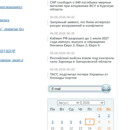
СКР сообщил о 640 погибших мирных
жителях при вторжении ВСУ в Курскую
жрегионального
область
06.08.2026 06:42
шилась
Залужный заявил, что Киев исчерпал
ресурс вооружений в конфликте
", принятые без
06.08.2026 06:35
Кабмин РФ разрешил до 1 июля 2027
года импорт, выпуск и обращение
бензина Евро 2, Евро 3, Евро 4
й МИД КНДР
06.08.2026 06:32
Российские войска взяли под контроль
Трампом, визит в
село Зарница в Запорожской области
06.08.2026 06:28
ТАСС подсчитал потери Украины от
блокады портов
Пн
Вт
Ср
Чт
Пт
Сб
Вс
1
2
3
4
5
6
7
8
9
10
11
12
13
14
15
16