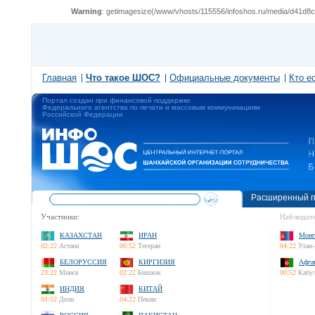
Warning
: getimagesize(/www/vhosts/115556/infoshos.ru/media/d41d8cd
Главная
Что такое ШОС?
Официальные документы
Кто е
Портал создан при финансовой поддержке
Федерального агентства по печати и массовым коммуникациям
Российской Федерации
Расширенный п
Участники:
Наблюдате
КАЗАХСТАН
ИРАН
Монг
02:22
Астана
00:52
Тегеран
04:22
Улан-
БЕЛОРУССИЯ
КИРГИЗИЯ
Афга
23:22
Минск
02:22
Бишкек
00:52
Кабу
ИНДИЯ
КИТАЙ
01:52
Дели
04:22
Пекин