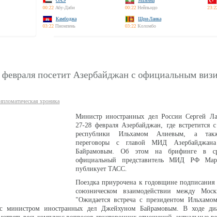
ОАЭ
Мьянма
00:22
Абу-Даби
00:22
Нейпьидо
23:2
Камбоджа
Шри-Ланка
03:22
Пномпень
03:22
Коломбо
8 февраля посетит Азербайджан с официальным виз
ипломатическая хроника
Министр иностранных дел России Сергей Ла
27-28 февраля Азербайджан, где встретится 
республики Ильхамом Алиевым, а такж
переговоры с главой МИД Азербайджан
Байрамовым. Об этом на брифинге в ср
официальный представитель МИД РФ Мари
публикует ТАСС.
Поездка приурочена к годовщине подписания 
союзническом взаимодействии между Моск
"Ожидается встреча с президентом Ильхамо
 с министром иностранных дел Джейхуном Байрамовым. В ходе ди