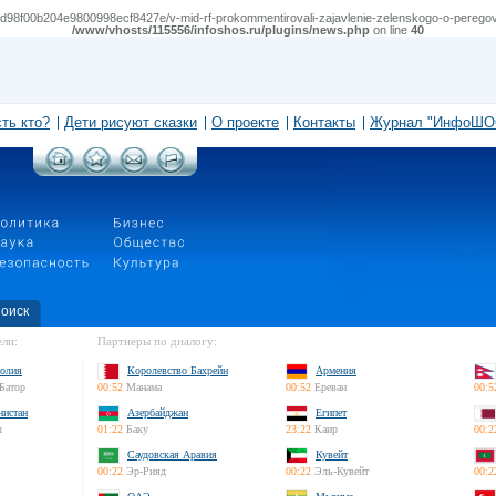
98f00b204e9800998ecf8427e/v-mid-rf-prokommentirovali-zajavlenie-zelenskogo-o-peregovorah-
/www/vhosts/115556/infoshos.ru/plugins/news.php
on line
40
сть кто?
Дети рисуют сказки
О проекте
Контакты
Журнал "ИнфоШО
оиск
ли:
Партнеры по диалогу:
олия
Королевство Бахрейн
Армения
Батор
00:52
Манама
00:52
Ереван
00:5
нистан
Азербайджан
Египет
л
01:22
Баку
23:22
Каир
00:2
Саудовская Аравия
Кувейт
00:22
Эр-Рияд
00:22
Эль-Кувейт
00:2