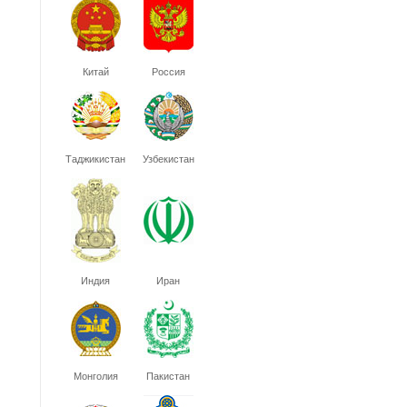
Китай
Россия
Таджикистан
Узбекистан
Индия
Иран
Монголия
Пакистан