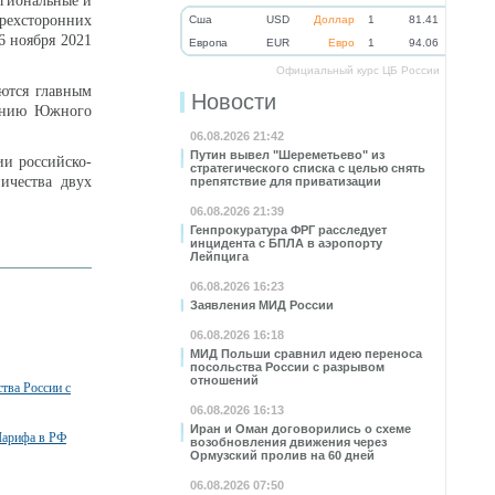
егиональные и
ехсторонних
Cша
USD
Доллар
1
81.41
6 ноября 2021
Eвропа
EUR
Евро
1
94.06
Официальный курс ЦБ России
ются главным
Новости
щению Южного
06.08.2026 21:42
Путин вывел "Шереметьево" из
ии российско-
стратегического списка с целью снять
ичества двух
препятствие для приватизации
06.08.2026 21:39
Генпрокуратура ФРГ расследует
инцидента с БПЛА в аэропорту
Лейпцига
06.08.2026 16:23
Заявления МИД России
06.08.2026 16:18
МИД Польши сравнил идею переноса
посольства России с разрывом
отношений
тва России с
06.08.2026 16:13
Иран и Оман договорились о схеме
Шарифа в РФ
возобновления движения через
Ормузский пролив на 60 дней
06.08.2026 07:50