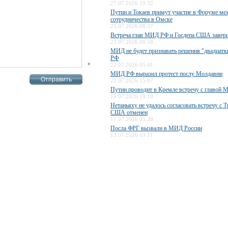
27.07.2026 19:32
Путин и Токаев примут участие в Форуме ме
сотрудничества в Омске
25.07.2026 08:37
Встреча глав МИД РФ и Госдепа США завер
23.07.2026 08:58
МИД не будет признавать решения "двадцатки
РФ
*
22.07.2026 05:41
МИД РФ выразил протест послу Молдавии
21.07.2026 15:07
Путин проводит в Кремле встречу с главо
19.07.2026 19:10
Нетаньяху не удалось согласовать встречу с 
США отменен
17.07.2026 05:38
Посла ФРГ вызвали в МИД России
13.07.2026 19:11