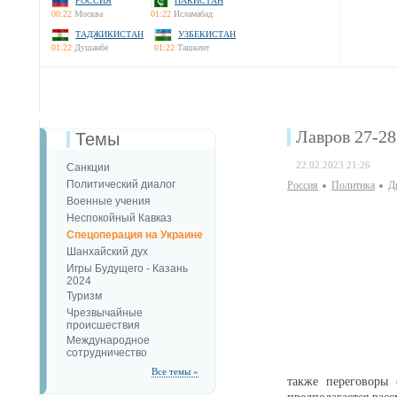
РОССИЯ
ПАКИСТАН
00:22
Москва
01:22
Исламабад
ТАДЖИКИСТАН
УЗБЕКИСТАН
01:22
Душанбе
01:22
Ташкент
Лавров 27-2
Темы
22.02.2023 21:26
Санкции
Политический диалог
Россия
Политика
Д
Военные учения
Неспокойный Кавказ
Спецоперация на Украине
Шанхайский дух
Игры Будущего - Казань
2024
Туризм
Чрезвычайные
происшествия
Международное
сотрудничество
Все темы »
также переговоры