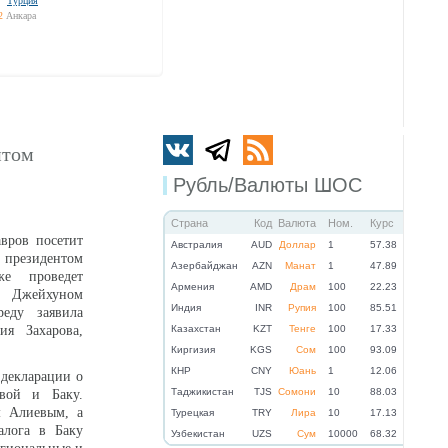
Турция
2
Анкара
итом
Рубль/Валюты ШОС
Страна
Код
Валюта
Ном.
Курс
вров посетит
Австралия
AUD
Доллар
1
57.38
с президентом
Азербайджан
AZN
Манат
1
47.89
е проведет
Армения
AMD
Драм
100
22.23
а Джейхуном
Индия
INR
Рупия
100
85.51
еду заявила
я Захарова,
Казахстан
KZT
Тенге
100
17.33
Киргизия
KGS
Сом
100
93.09
КНР
CNY
Юань
1
12.06
декларации о
Таджикистан
TJS
Сомони
10
88.03
вой и Баку.
м Алиевым, а
Турецкая
TRY
Лира
10
17.13
алога в Баку
Узбекистан
UZS
Сум
10000
68.32