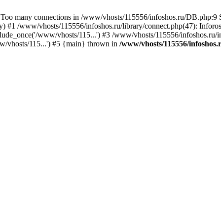
 many connections in /www/vhosts/115556/infoshos.ru/DB.php:9 St
y) #1 /www/vhosts/115556/infoshos.ru/library/connect.php(47): Infor
ude_once('/www/vhosts/115...') #3 /www/vhosts/115556/infoshos.ru/in
w/vhosts/115...') #5 {main} thrown in
/www/vhosts/115556/infoshos