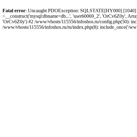
Fatal error
: Uncaught PDOException: SQLSTATE[HY000] [1040] Too
>__construct('mysql:dbname=db...', 'user60069_2', 'OrCv6Z0y', Arra
'OrCv6Z0y') #2 /www/vhosts/115556/infoshos.ru/config.php(50): incl
/www/vhosts/115556/infoshos.ru/ru/index.php(8): include_once('/ww