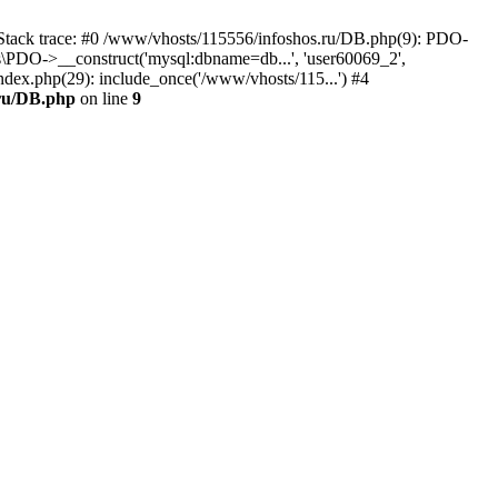
ack trace: #0 /www/vhosts/115556/infoshos.ru/DB.php(9): PDO-
os\PDO->__construct('mysql:dbname=db...', 'user60069_2',
dex.php(29): include_once('/www/vhosts/115...') #4
.ru/DB.php
on line
9