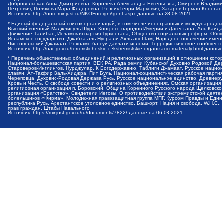
Добровольская Анна Дмитриевна, Королева Александра Евгеньевна, Смирнов Владими
Петрович, Полякова Мара Федоровна, Резник Генри Маркович, Захаров Герман Конста
Источник:
http://unro.minjust.ru/NKOForeignAgent.aspx
данные на
28.08.2021
* Единый федеральный список организаций, в том числе иностранных и международны
Высший военный Маджлисуль Шура, Конгресс народов Ичкерии и Дагестана, Аль-Каида, 
Движение Талибан, Исламская партия Туркестана, Общество социальных реформ, Общес
Исламское государство, Джабха аль-Нусра ли-Ахль аш-Шам, Народное ополчение имен
Чистопольский Джамаат, Рохнамо ба суи давлати исломи, Террористическое сообщест
Источник:
http://nac.gov.ru/terroristicheskie-i-ekstremistskie-organizacii-i-materialy.html
данные
* Перечень общественных объединений и религиозных организаций в отношении котор
Национал-большевистская партия, ВЕК РА, Рада земли Кубанской Духовно Родовой Де
Староверов-Инглингов, Нурджулар, К Богодержавию, Таблиги Джамаат, Русское наци
славян, Ат-Такфир Валь-Хиджра, Пит Буль, Национал-социалистическая рабочая парт
Череповца, Духовно-Родовая Держава Русь, Русское национальное единство, Древнер
Кровь и Честь, О свободе совести и о религиозных объединениях, Омская организаци
религиозная организация п. Боровский, Община Коренного Русского народа Щелковског
организация «Братство», Свидетели Иеговы, О противодействии экстремистской деяте
болельщиков «Фирма», Молодежная правозащитная группа МПГ, Курсом Правды и Единен
республика Русь, Арестантское уголовное единство, Башкорт, Нация и свобода, W.H.С
прав граждан, Штабы Навального
Источник:
https://minjust.gov.ru/ru/documents/7822/
данные на
06.08.2021