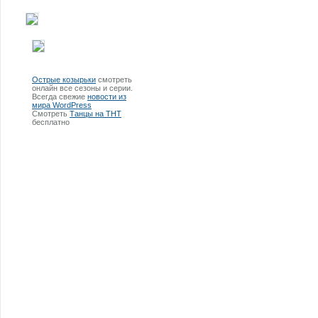
Острые козырьки
смотреть
онлайн все сезоны и серии.
Всегда свежие
новости из
мира WordPress
Смотреть
Танцы на ТНТ
бесплатно