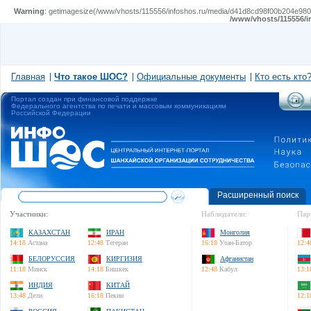
Warning
: getimagesize(/www/vhosts/115556/infoshos.ru/media/d41d8cd98f00b204e980099
/www/vhosts/115556/i
Главная
Что такое ШОС?
Официальные документы
Кто есть кто
Портал создан при финансовой поддержке
Федерального агентства по печати и массовым коммуникациям
Российской Федерации
Расширенный поиск
Участники:
Наблюдатели:
Пар
КАЗАХСТАН
ИРАН
Монголия
14:18
Астана
12:48
Тегеран
16:18
Улан-Батор
12:4
БЕЛОРУССИЯ
КИРГИЗИЯ
Афганистан
11:18
Минск
14:18
Бишкек
12:48
Кабул
13:1
ИНДИЯ
КИТАЙ
13:48
Дели
16:18
Пекин
12:1