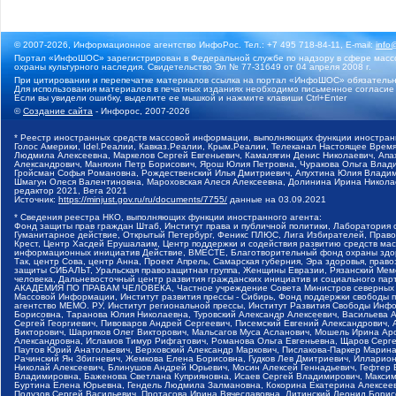
© 2007-2026, Информационное агентство ИнфоРос. Тел.: +7 495 718-84-11, E-mail:
info
Портал «ИнфоШОС» зарегистрирован в Федеральной службе по надзору в сфере массо
охраны культурного наследия. Свидетельство Эл № 77-31649 от 04 апреля 2008 г.
При цитировании и перепечатке материалов ссылка на портал «ИнфоШОС» обязательн
Для использования материалов в печатных изданиях необходимо письменное согласие
Если вы увидели ошибку, выделите ее мышкой и нажмите клавиши Ctrl+Enter
©
Создание сайта
- Инфорос, 2007-2026
* Реестр иностранных средств массовой информации, выполняющих функции иностранн
Голос Америки, Idel.Реалии, Кавказ.Реалии, Крым.Реалии, Телеканал Настоящее Время
Людмила Алексеевна, Маркелов Сергей Евгеньевич, Камалягин Денис Николаевич, Апах
Александрович, Маняхин Петр Борисович, Ярош Юлия Петровна, Чуракова Ольга Влади
Гройсман Софья Романовна, Рождественский Илья Дмитриевич, Апухтина Юлия Владимир
Шмагун Олеся Валентиновна, Мароховская Алеся Алексеевна, Долинина Ирина Никола
редактор 2021, Вега 2021
Источник:
https://minjust.gov.ru/ru/documents/7755/
данные на
03.09.2021
* Сведения реестра НКО, выполняющих функции иностранного агента:
Фонд защиты прав граждан Штаб, Институт права и публичной политики, Лаборатория
Гуманитарное действие, Открытый Петербург, Феникс ПЛЮС, Лига Избирателей, Правов
Крест, Центр Хасдей Ерушалаим, Центр поддержки и содействия развитию средств мас
информационных инициатив Действие, ВМЕСТЕ, Благотворительный фонд охраны здоров
Так, центр Сова, центр Анна, Проект Апрель, Самарская губерния, Эра здоровья, пр
защиты СИБАЛЬТ, Уральская правозащитная группа, Женщины Евразии, Рязанский Мемо
человека, Дальневосточный центр развития гражданских инициатив и социального пар
АКАДЕМИЯ ПО ПРАВАМ ЧЕЛОВЕКА, Частное учреждение Совета Министров северных стр
Массовой Информации, Институт развития прессы - Сибирь, Фонд поддержки свободы 
агентство МЕМО. РУ, Институт региональной прессы, Институт Развития Свободы Инф
Борисовна, Таранова Юлия Николаевна, Туровский Александр Алексеевич, Васильева 
Сергей Георгиевич, Пивоваров Андрей Сергеевич, Писемский Евгений Александрович,
Викторович, Шарипков Олег Викторович, Мальсагов Муса Асланович, Мошель Ирина Ар
Александровна, Исламов Тимур Рифгатович, Романова Ольга Евгеньевна, Щаров Серг
Паутов Юрий Анатольевич, Верховский Александр Маркович, Пислакова-Паркер Марина
Рачинский Ян Збигневич, Жемкова Елена Борисовна, Гудков Лев Дмитриевич, Иллари
Николай Алексеевич, Блинушов Андрей Юрьевич, Мосин Алексей Геннадьевич, Гефтер
Владимировна, Баженова Светлана Куприяновна, Исаев Сергей Владимирович, Максим
Буртина Елена Юрьевна, Гендель Людмила Залмановна, Кокорина Екатерина Алексеев
Подузов Сергей Васильевич, Протасова Ирина Вячеславовна, Литинский Леонид Борис