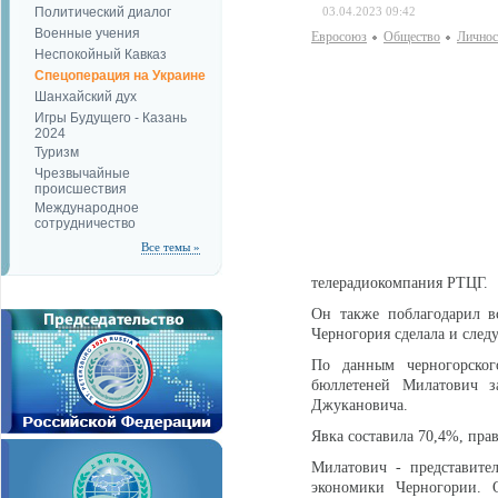
Политический диалог
03.04.2023 09:42
Военные учения
Евросоюз
Общество
Личнос
Неспокойный Кавказ
Спецоперация на Украине
Шанхайский дух
Игры Будущего - Казань
2024
Туризм
Чрезвычайные
происшествия
Международное
сотрудничество
Все темы »
телерадиокомпания РТЦГ.
Он также поблагодарил вс
Черногория сделала и след
По данным черногорског
бюллетеней Милатович з
Джукановича.
Явка составила 70,4%, пра
Милатович - представите
экономики Черногории. О