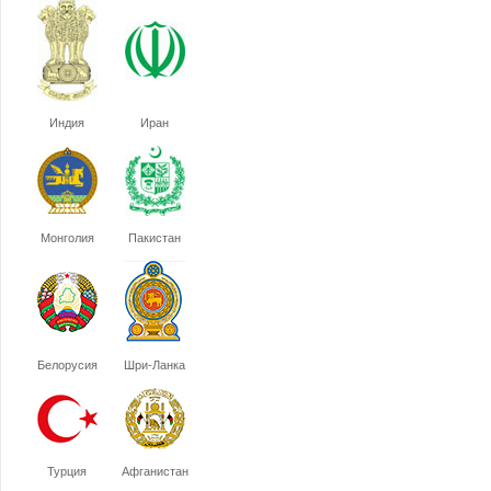
Индия
Иран
Монголия
Пакистан
Белорусия
Шри-Ланка
Турция
Афганистан